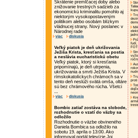
Skrátenie premlčacej doby alebo
Slo
znižovanie trestných sadzieb za
Tali
kupu
ekonomickú kriminalitu pomohlo aj
Tro
niektorým vysokopostaveným
dezi
politikom alebo osobám blízkym
demo
vládnucej strany. Nový poslanec v
MAA
Národnej rade
elek
jadro
viac
diskusia
Pož
ľudí,
FO
Veľký piatok je deň ukrižovania
Ježiša Krista, kresťania sa postia
Str
vyži
a neslávia eucharistickú obetu
ročn
Veľký piatok, ktorý si kresťania
Aust
pripomínajú, je deň utrpenia,
roko
ukrižovania a smrti Ježiša Krista. V
nud
rímskokatolíckych chrámoch sa v
Tru
proti
tento deň neslúži svätá omša, oltáre
Tot
sú bez chrámového rúcha. Všetci
dojč
...
neon
viac
diskusia
Kre
armá
tres
Bombic zatiaľ zostáva na slobode,
rozhodnutie o vzatí do väzby sa
odložilo
Rozhodnutie o väzbe obvineného
Daniela Bombica sa odložilo na
sobotu 19. apríla o 13:00. Ako
informoval portál televízie Joj