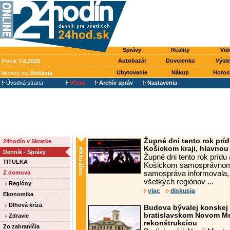
Správy
Reality
Vid
Autobazár
Dovolenka
Výsl
Piatok
7.8.2026
Ubytovanie
Nákup
Horos
Meniny má
Štefánia
Úvodná strana
Včera
Archív správ
Nastavenia
Župné dni tento rok príd
24hodín v Skratke
Košickom kraji, hlavnou
Denník - Správy
Župné dni tento rok prídu 
TITULKA
Košickom samosprávnom 
Z domova
samospráva informovala,
všetkých regiónov ...
Regióny
viac
diskusia
Ekonomika
Dlhová kríza
Budova bývalej konskej 
bratislavskom Novom Me
Zdravie
rekonštrukciou
Zo zahraničia