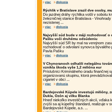
viac
diskusia
Rýchlik v Bratislave zrazil dve osoby, mu
Do jazdnej dráhy rýchlika vošli v sobotu kr
železničnej stanice Bratislava - Vinohrady
nezistenej ...
viac
diskusia
Najvyšší súd bude v máji rozhodovať o 
Pašku voči druhému odsúdeniu
Najvyšší súd SR by mal na verejnom zasa
rozhodovať o odvolaní synovca bývalého
Pavla Pašku
viac
diskusia
V Chynoranoch odhalili nelegálnu továre
vznikla škoda vyše 1,2 milióna eur
Príslušníci Kriminálneho úradu finančnej s
organizovanú skupinu, ktorá prevádzkoval
cigariet v obci ...
viac
diskusia
Bardejovské Kúpele investujú milióny, 
Dukla, Ozón aj vilku Blanka
Hneď niekoľko investičných akcií, vďaka k
zvýši sa aj kúpeľný štandard, realizuje v 
Bardejovské Kúpele, a.s. ...