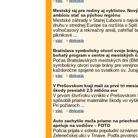
viac
diskusia
Mestský raj pre rodiny aj cyklistov. Nov
ambíciu stať sa pýchou regiónu
Mestské záhrady v Starej Ľubovni s najv
druhu v strednej Európe sa rozšíria o Spi
voľnočasový a rekreačný areál, zahŕňať b
piknikové ...
viac
diskusia
Bratislava symbolicky otvorí svoje brá
bohatý program v centre aj mestských č
Počas Bratislavských mestských dní (BM
symbolicky otvorí svoje brány pre verejnos
každoročne spojené so sviatkom sv. Juraja
viac
diskusia
V Prešovskom kraji mali za prvé tri mesi
škody presiahli 2,5 milióna eur
V prvom štvrťroku vzniklo v Prešovskom kr
spôsobili priame materiálne škody vo výšk
Pri požiaroch ...
viac
diskusia
Auto zachytilo muža priamo na priechod
apeluje na vodičov – FOTO
Polícia prijala v sobotu popoludní oznáme
Zelenečskej ulici v Trnave. Podľa prvotný