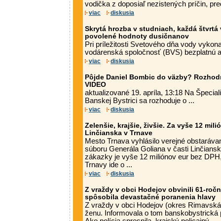
vodička z doposiaľ nezistených príčin, pre
viac
diskusia
Skrytá hrozba v studniach, každá štvrtá
povolené hodnoty dusičnanov
Pri príležitosti Svetového dňa vody vykona
vodárenská spoločnosť (BVS) bezplatnú an
viac
diskusia
Pôjde Daniel Bombic do väzby? Rozhodn
VIDEO
aktualizované 19. apríla, 13:18 Na Špeci
Banskej Bystrici sa rozhoduje o ...
viac
diskusia
Zelenšie, krajšie, živšie. Za vyše 12 mili
Linčianska v Trnave
Mesto Trnava vyhlásilo verejné obstaráva
súboru Generála Goliana v časti Linčians
zákazky je vyše 12 miliónov eur bez DPH, 
Trnavy ide o ...
viac
diskusia
Z vraždy v obci Hodejov obvinili 61-roč
spôsobila devastačné poranenia hlavy
Z vraždy v obci Hodejov (okres Rimavská 
ženu. Informovala o tom banskobystrická po