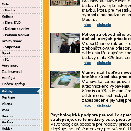
Bratislavské Nové Mesto 
Gala
budovu bývalej konskej že
stavbu, ktorá pre mestskú
Hudba
symbol a nachádza sa nap
Kultúra
Mesta. ...
Kino, DVD
viac
diskusia
Knižné novinky
Policajti z obvodného o
Pohoda festival
dočkali nových priestoro
Reality show
V obci Drienov (okres Preš
SuperStar
zrekonštruované priesto
oddelenia Policajného z
Šport
budovy stála 826-tisíc eur 
F1
viac
diskusia
Auto moto
Zaujímavosti
Vranov nad Topľou inves
letného kúpaliska pred s
Ekológia
Vranovská samospráva in
Tlačové správy
a technického vybavenia
kúpaliska 76-tisíc eur. Pr
Prílohy
odstránenie technických 
Pre ženy
zabezpečenie plynulej pre
Víkend
viac
diskusia
Veda
Psychologická podpora pre rodičov pre
Kariéra
sa zlepšuje, určité medzery však pretrvá
Radíme
Psychologická podpora pre rodičov predč
Hobby
zlepšuje, no určité medzery pretrvávajú. 