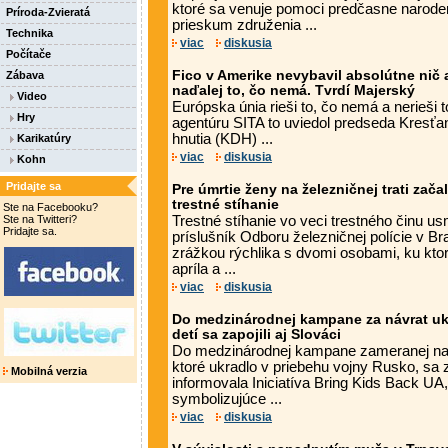
ktoré sa venuje pomoci predčasne naro
Príroda-Zvieratá
prieskum združenia ...
Technika
viac
diskusia
Počítače
Fico v Amerike nevybavil absolútne nič a
Zábava
naďalej to, čo nemá. Tvrdí Majerský
Video
Európska únia rieši to, čo nemá a nerieši 
Hry
agentúru SITA to uviedol predseda Kresť
hnutia (KDH) ...
Karikatúry
viac
diskusia
Kohn
Pridajte sa
Pre úmrtie ženy na železničnej trati zača
trestné stíhanie
Ste na Facebooku?
Ste na Twitteri?
Trestné stíhanie vo veci trestného činu u
Pridajte sa.
príslušník Odboru železničnej polície v Bra
zrážkou rýchlika s dvomi osobami, ku ktor
apríla a ...
viac
diskusia
Do medzinárodnej kampane za návrat uk
detí sa zapojili aj Slováci
Do medzinárodnej kampane zameranej na n
ktoré ukradlo v priebehu vojny Rusko, sa za
Mobilná verzia
informovala Iniciatíva Bring Kids Back UA
symbolizujúce ...
viac
diskusia