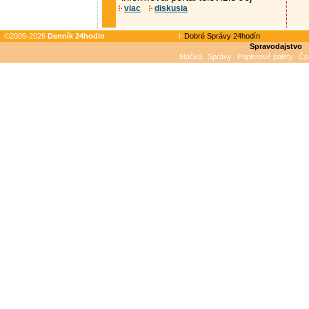
viac
diskusia
©2005-2026
Denník 24hodin
Dobré Správy 24hodín
Spravodajstvo
Mačka
Správy
Papierové palety
Čo 