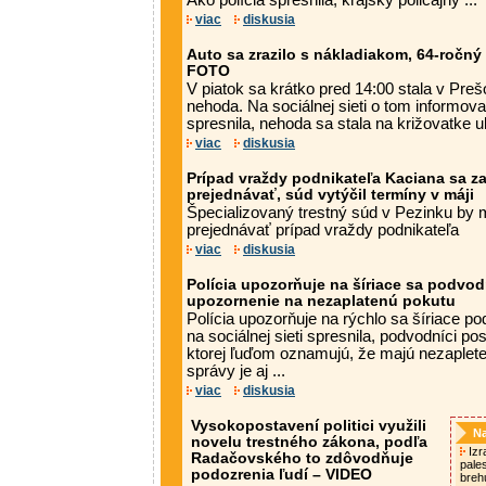
Ako polícia spresnila, krajský policajný ...
viac
diskusia
Auto sa zrazilo s nákladiakom, 64-ročný
FOTO
V piatok sa krátko pred 14:00 stala v Pre
nehoda. Na sociálnej sieti o tom informova
spresnila, nehoda sa stala na križovatke u
viac
diskusia
Prípad vraždy podnikateľa Kaciana sa 
prejednávať, súd vytýčil termíny v máji
Špecializovaný trestný súd v Pezinku by 
prejednávať prípad vraždy podnikateľa
viac
diskusia
Polícia upozorňuje na šíriace sa podvod
upozornenie na nezaplatenú pokutu
Polícia upozorňuje na rýchlo sa šíriace p
na sociálnej sieti spresnila, podvodníci p
ktorej ľuďom oznamujú, že majú nezaplet
správy je aj ...
viac
diskusia
Vysokopostavení politici využili
Na
novelu trestného zákona, podľa
Izra
Radačovského to zdôvodňuje
pale
podozrenia ľudí – VIDEO
breh