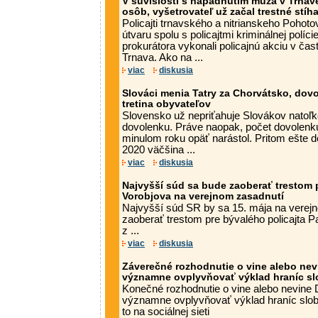
V súvislosti s napadnutím muža v Trnave
osôb, vyšetrovateľ už začal trestné stíh
Policajti trnavského a nitrianskeho Pohot
útvaru spolu s policajtmi kriminálnej políc
prokurátora vykonali policajnú akciu v čas
Trnava. Ako na ...
viac
diskusia
Slováci menia Tatry za Chorvátsko, dovo
tretina obyvateľov
Slovensko už nepriťahuje Slovákov natoľko,
dovolenku. Práve naopak, počet dovolenkuj
minulom roku opäť narástol. Pritom ešte
2020 väčšina ...
viac
diskusia
Najvyšší súd sa bude zaoberať trestom p
Vorobjova na verejnom zasadnutí
Najvyšší súd SR by sa 15. mája na verej
zaoberať trestom pre bývalého policajta P
z ...
viac
diskusia
Záverečné rozhodnutie o vine alebo ne
významne ovplyvňovať výklad hraníc sl
Konečné rozhodnutie o vine alebo nevine
významne ovplyvňovať výklad hraníc slob
to na sociálnej sieti