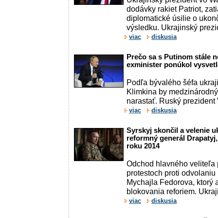
dodávky rakiet Patriot, zat
diplomatické úsilie o ukon
výsledku. Ukrajinský prezi
viac
diskusia
Prečo sa s Putinom stále 
exminister ponúkol vysvetl
Podľa bývalého šéfa ukraj
Klimkina by medzinárodný
narastať. Ruský prezident V
viac
diskusia
Syrskyj skončil a velenie 
reformný generál Drapatyj, 
roku 2014
Odchod hlavného veliteľa pr
protestoch proti odvolaniu
Mychajla Fedorova, ktorý 
blokovania reforiem. Ukraj
viac
diskusia