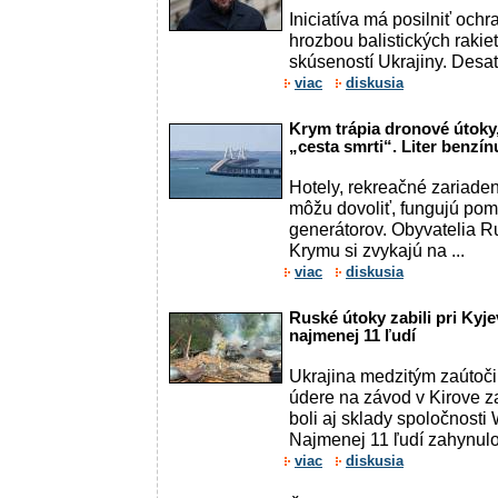
Iniciatíva má posilniť och
hrozbou balistických rakie
skúseností Ukrajiny. Desať
viac
diskusia
Krym trápia dronové útoky,
„cesta smrti“. Liter benzín
Hotely, rekreačné zariadeni
môžu dovoliť, fungujú po
generátorov. Obyvatelia 
Krymu si zvykajú na ...
viac
diskusia
Ruské útoky zabili pri Kyj
najmenej 11 ľudí
Ukrajina medzitým zaútočil
údere na závod v Kirove z
boli aj sklady spoločnosti 
Najmenej 11 ľudí zahynulo p
viac
diskusia