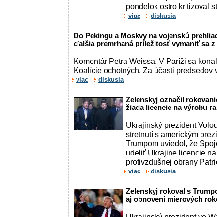
pondelok ostro kritizoval st
viac
diskusia
Do Pekingu a Moskvy na vojenskú prehliadk
ďalšia premrhaná príležitosť vymaniť sa
Komentár Petra Weissa. V Paríži sa konalo
Koalície ochotných. Za účasti predsedov vl
viac
diskusia
Zelenskyj označil rokovan
žiada licencie na výrobu ra
Ukrajinský prezident Volo
stretnutí s americkým pr
Trumpom uviedol, že Spoje
udeliť Ukrajine licencie na
protivzdušnej obrany Patriot
viac
diskusia
Zelenskyj rokoval s Trump
aj obnovení mierových rok
Ukrajinský prezident vo W