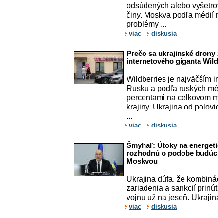
odsúdených alebo vyšetrov
činy. Moskva podľa médií 
problémy ...
viac
diskusia
Prečo sa ukrajinské drony
internetového giganta Wild
Wildberries je najväčším 
Rusku a podľa ruských méd
percentami na celkovom 
krajiny. Ukrajina od polov
...
viac
diskusia
Šmyhaľ: Útoky na energeti
rozhodnú o podobe budúci
Moskvou
Ukrajina dúfa, že kombiná
zariadenia a sankcií prinút
vojnu už na jeseň. Ukrajina
viac
diskusia