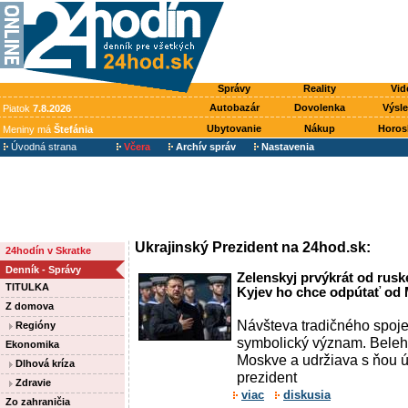
Správy
Reality
Vid
Autobazár
Dovolenka
Výsl
Piatok
7.8.2026
Ubytovanie
Nákup
Horos
Meniny má
Štefánia
Úvodná strana
Včera
Archív správ
Nastavenia
Ukrajinský Prezident na 24hod.sk:
24hodín v Skratke
Denník - Správy
Zelenskyj prvýkrát od ruske
TITULKA
Kyjev ho chce odpútať od
Z domova
Návšteva tradičného spoj
Regióny
symbolický význam. Belehr
Ekonomika
Moskve a udržiava s ňou ú
Dlhová kríza
prezident
Zdravie
viac
diskusia
Zo zahraničia