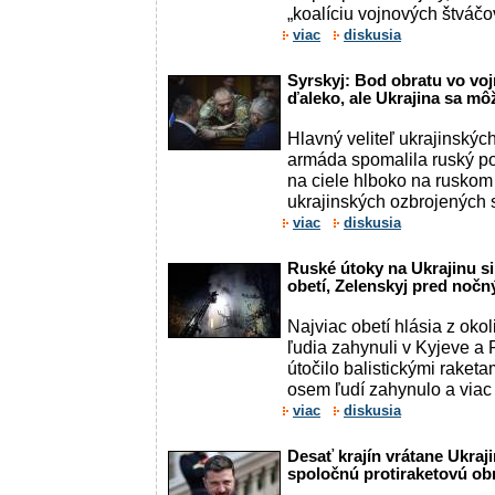
„koalíciu vojnových štváčo
viac
diskusia
Syrskyj: Bod obratu vo vo
ďaleko, ale Ukrajina sa m
Hlavný veliteľ ukrajinských
armáda spomalila ruský po
na ciele hlboko na ruskom 
ukrajinských ozbrojených s
viac
diskusia
Ruské útoky na Ukrajinu si
obetí, Zelenskyj pred noč
Najviac obetí hlásia z oko
ľudia zahynuli v Kyjeve a 
útočilo balistickými raket
osem ľudí zahynulo a viac 
viac
diskusia
Desať krajín vrátane Ukraji
spoločnú protiraketovú ob