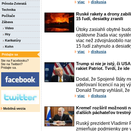
viac
diskusia
Príroda-Zvieratá
Technika
Ruské rakety a drony zabili
Počítače
15 ľudí, desiatky zranili
Zábava
Video
Útoky zasiahli obytné budo
opätovne žiada viac systém
Hry
viac než zdvojnásobilo na
Karikatúry
15 ľudí zahynulo a desiatky 
Kohn
viac
diskusia
Pridajte sa
Ste na Facebooku?
Trump si nie je istý, či US
Ste na Twitteri?
Pridajte sa.
rakiet Patriot. Tvrdí, že i
Dodal, že Spojené štáty mu
udeľovaní licencií na jej 
Donald Trump vyhlásil, že s
viac
diskusia
Kremeľ rozšíril možnosti 
Mobilná verzia
ďalších páchateľov trestn
Ruský prezident Vladimir P
zmierňuje podmienky pre 