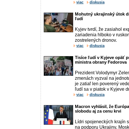
viac
diskusia
Mohutný ukrajinský útok d
ľudí
Kyjev tvrdí, že zasiahol ex
zariadenia hlboko v ruskom
zostrelených dronov.
viac
diskusia
Tisíce ľudí v Kyjeve opäť p
ministra obrany Fedorova
Prezident Volodymyr Zele
zmenách vyzval na jednotu
je zatiaľ len poverený ved
ľudí sa v piatok v Kyjeve d
viac
diskusia
Macron vyhlásil, že Európa
slobodu aj za cenu krvi
Lídri spojeneckých krajín s
na podporu Ukrajiny, Mosk