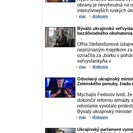
obrany je nevyhnutná na o
intenzívnejších ruských út
viac
diskusia
Bývalú ukrajinskú veľvysl
bezdôvodného obohatenia p
Oľha Stefanišynová údajn
nepriznaným majetkom za m
označila za „búrku v pohár
veľvyslankyňa v
viac
diskusia
Odvolaný ukrajinský minis
Zelenského ponuky, žiada 
Mychajlo Fedorov tvrdí, že
dokončiť reformu armády a 
odvolanie vyvolalo protesty
Bývalý ukrajinský minister
viac
diskusia
Ukrajinský parlament vyme