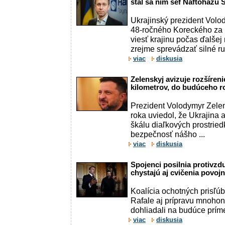
stal sa ním šéf Naftohazu 
Ukrajinský prezident Volo
48-ročného Koreckého za 
viesť krajinu počas ďalšej
zrejme sprevádzať silné rus
viac
diskusia
Zelenskyj avizuje rozšíreni
kilometrov, do budúceho ro
Prezident Volodymyr Zelen
roka uviedol, že Ukrajina
škálu diaľkových prostried
bezpečnosť nášho ...
viac
diskusia
Spojenci posilnia protivzd
chystajú aj cvičenia povoj
Koalícia ochotných prisľúb
Rafale aj prípravu mnohoná
dohliadali na budúce príme
viac
diskusia