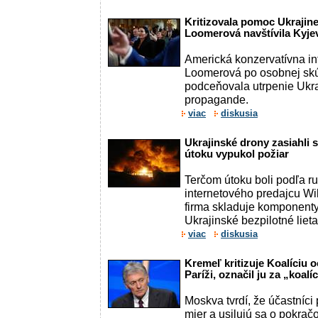
Kritizovala pomoc Ukrajine
Loomerová navštívila Kyjev
Americká konzervatívna in
Loomerová po osobnej skús
podceňovala utrpenie Ukra
propagande.
viac
diskusia
Ukrajinské drony zasiahli s
útoku vypukol požiar
Terčom útoku boli podľa r
internetového predajcu Wild
firma skladuje komponenty
Ukrajinské bezpilotné lietad
viac
diskusia
Kremeľ kritizuje Koalíciu 
Paríži, označil ju za „koal
Moskva tvrdí, že účastníc
mier a usilujú sa o pokrač