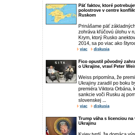
Päť faktov, ktoré potrebuj
polostrove v centre konfli
Ruskom
Prinášame päť základných 
zohráva kľúčovú úlohu v ru
Krym, ktorý Rusko anektov
2014, sa po viac ako štyroc
viac
diskusia
Fico opustil pôvodný zahr
o Ukrajine, vraví Peter Wei
Weiss pripomína, že premi
Ukrajiny zaradil po boku
premiéra Viktora Orbána, 
sankcie voči Rusku aj pom
slovenskej ...
viac
diskusia
Trump váha s licenciou na 
Ukrajinu
Kyjev tvrdí, že domáca výr