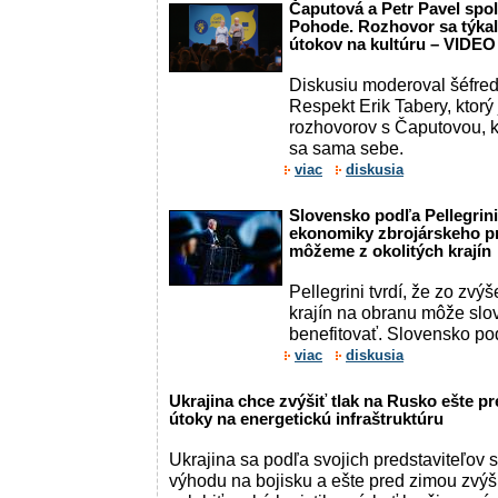
Čaputová a Petr Pavel spol
Pohode. Rozhovor sa týkal 
útokov na kultúru – VIDEO
Diskusiu moderoval šéfred
Respekt Erik Tabery, ktorý 
rozhovorov s Čaputovou, k
sa sama sebe.
viac
diskusia
Slovensko podľa Pellegrinih
ekonomiky zbrojárskeho pr
môžeme z okolitých krajín
Pellegrini tvrdí, že zo zv
krajín na obranu môže sl
benefitovať. Slovensko po
viac
diskusia
Ukrajina chce zvýšiť tlak na Rusko ešte pr
útoky na energetickú infraštruktúru
Ukrajina sa podľa svojich predstaviteľov 
výhodu na bojisku a ešte pred zimou zvýši