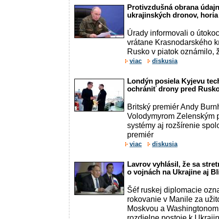
Protivzdušná obrana údajne
ukrajinských dronov, horia
Úrady informovali o útoko
vrátane Krasnodarského kra
Rusko v piatok oznámilo, že
viac
diskusia
Londýn posiela Kyjevu tec
ochrániť drony pred Rusk
Britský premiér Andy Burnh
Volodymyrom Zelenským pr
systémy aj rozšírenie spol
premiér
viac
diskusia
Lavrov vyhlásil, že sa str
o vojnách na Ukrajine aj 
Šéf ruskej diplomacie ozn
rokovanie v Manile za uži
Moskvou a Washingtonom 
rozdielne postoje k Ukrajin