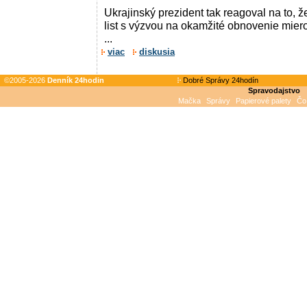
Ukrajinský prezident tak reagoval na to, 
list s výzvou na okamžité obnovenie mier
...
viac
diskusia
©2005-2026
Denník 24hodin
Dobré Správy 24hodín
Spravodajstvo
Mačka
Správy
Papierové palety
Čo 