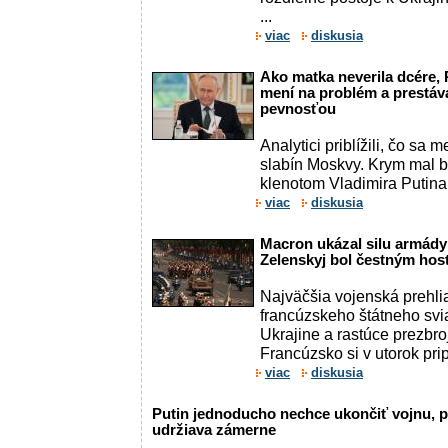
...
viac
diskusia
Ako matka neverila dcére, P
mení na problém a prestáv
pevnosťou
Analytici priblížili, čo sa
slabín Moskvy. Krym mal 
klenotom Vladimira Putina.
viac
diskusia
Macron ukázal silu armády 
Zelenskyj bol čestným hos
Najväčšia vojenská prehli
francúzskeho štátneho svi
Ukrajine a rastúce prezbr
Francúzsko si v utorok pri
viac
diskusia
Putin jednoducho nechce ukončiť vojnu, p
udržiava zámerne