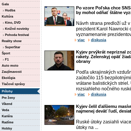
Gala
Po vzore Poľska chce SNS
Hudba
by mohol odňať štátne vy
Kultúra
Návrh strana predloží už v
Kino, DVD
prezident Karol Nawrocki 
Knižné novinky
vyznamenanie prezidentov
Pohoda festival
viac
diskusia
Reality show
SuperStar
Kyjev prvýkrát nepriznal zo
Šport
rakety. Zelenskyj opäť žiad
F1
obrany
Auto moto
Podľa ukrajinských vzdušn
Zaujímavosti
zaútočilo 115 bezpilotnými
Ekológia
vrátane balistických striel
Tlačové správy
rozsiahleho nočného ruskéh
Prílohy
viac
diskusia
Pre ženy
Víkend
Kyjev čelil ďalšiemu masí
Veda
najmenej deväť ľudí, desia
Kariéra
Ruské útoky zasiahli viace
Radíme
útoky na ...
Hobby