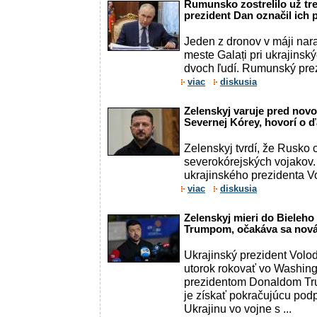
Rumunsko zostrelilo už tret
prezident Dan označil ich p
Jeden z dronov v máji nara
meste Galați pri ukrajinský
dvoch ľudí. Rumunský prezi
viac
diskusia
Zelenskyj varuje pred no
Severnej Kórey, hovorí o ď
Zelenskyj tvrdí, že Rusko c
severokórejských vojakov
ukrajinského prezidenta Vo
viac
diskusia
Zelenskyj mieri do Bieleh
Trumpom, očakáva sa nová
Ukrajinský prezident Volo
utorok rokovať vo Washin
prezidentom Donaldom Tr
je získať pokračujúcu pod
Ukrajinu vo vojne s ...