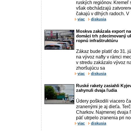
ruských regiónov. Kremeľ s
však obchádzajú zatvorené
čakajú v dlhých radoch. V
viac
diskusia
Moskva zakázala export naf
domáci trh zdecimovaný uk
ropnú infraštruktúru
Zákaz bude platiť do 31. 
na vývoz nafty v rámci m
v stredu zakázalo vývoz na
zhoršujúcu sa
viac
diskusia
Ruské rakety zasiahli Kyje
zahynuli dvaja ľudia
Údery poškodili viacero ča
zranenými je aj dieťa. Terč
Charkov. Najmenej dvaja ľ
päť utrpelo zranenia pri n
viac
diskusia