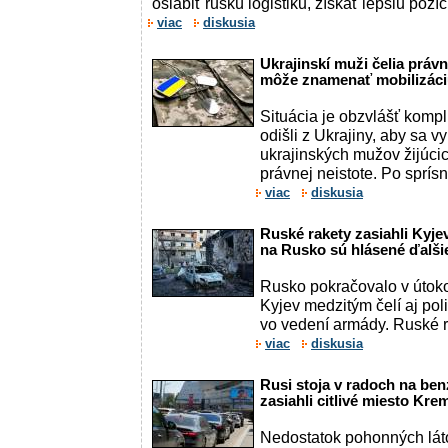
oslabiť ruskú logistiku, získať lepšiu pozí
viac
diskusia
Ukrajinskí muži čelia práv
môže znamenať mobilizác
Situácia je obzvlášť kompl
odišli z Ukrajiny, aby sa vy
ukrajinských mužov žijúcic
právnej neistote. Po sprísne
viac
diskusia
Ruské rakety zasiahli Kyje
na Rusko sú hlásené ďalši
Rusko pokračovalo v útoko
Kyjev medzitým čelí aj po
vo vedení armády. Ruské r
viac
diskusia
Rusi stoja v radoch na ben
zasiahli citlivé miesto Kre
Nedostatok pohonných látok