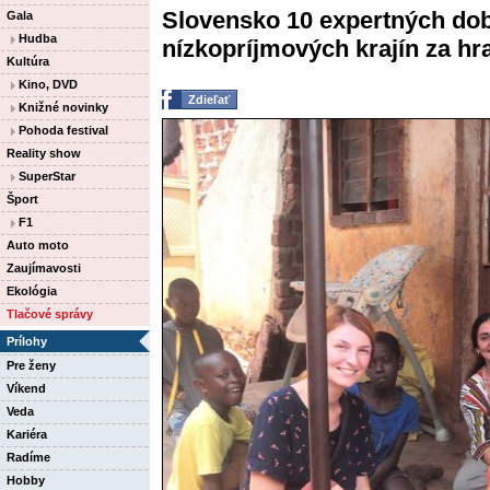
Slovensko 10 expertných dob
Gala
Hudba
nízkopríjmových krajín za hra
Kultúra
Kino, DVD
Zdieľať
Knižné novinky
Pohoda festival
Reality show
SuperStar
Šport
F1
Auto moto
Zaujímavosti
Ekológia
Tlačové správy
Prílohy
Pre ženy
Víkend
Veda
Kariéra
Radíme
Hobby