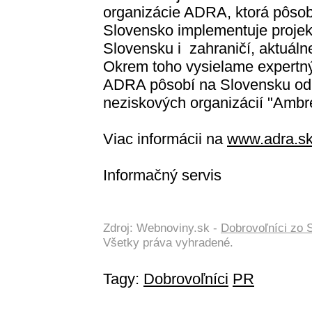
organizácie ADRA, ktorá pôsob
Slovensko implementuje projek
Slovensku i zahraničí, aktuáln
Okrem toho vysielame expertný
ADRA pôsobí na Slovensku od r
neziskových organizácií "Ambre
Viac informácii na
www.adra.s
Informačný servis
Zdroj: Webnoviny.sk -
Dobrovoľníci zo 
Všetky práva vyhradené.
Tagy:
Dobrovoľníci
PR