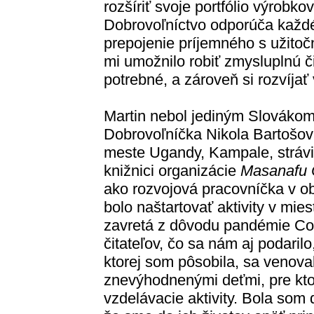
rozšíriť svoje portfólio výrobkov
Dobrovoľníctvo odporúča každé
prepojenie príjemného s užito
mi umožnilo robiť zmysluplnú č
potrebné, a zároveň si rozvíjať 
Martin nebol jediným Slovákom
Dobrovoľníčka Nikola Bartošová
meste Ugandy, Kampale, strávi
knižnici organizácie
Masanafu C
ako rozvojová pracovníčka v ob
bolo naštartovať aktivity v mies
zavretá z dôvodu pandémie Cov
čitateľov, čo sa nám aj podarilo
ktorej som pôsobila, sa venoval
znevýhodnenými deťmi, pre kto
vzdelávacie aktivity. Bola som 