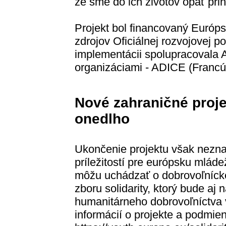
že sme do ich životov opäť prini
Projekt bol financovaný Európ
zdrojov Oficiálnej rozvojovej 
implementácii spolupracovala
organizáciami - ADICE (Franc
Nové zahraničné proje
onedlho
Ukončenie projektu však nezn
príležitostí pre európsku mlád
môžu uchádzať o dobrovoľnícke
zboru solidarity, ktorý bude a
humanitárneho dobrovoľníctva v
informácií o projekte a podmie