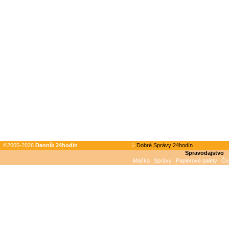
©2005-2026
Denník 24hodin
Dobré Správy 24hodín
Spravodajstvo
Mačka
Správy
Papierové palety
Čo 