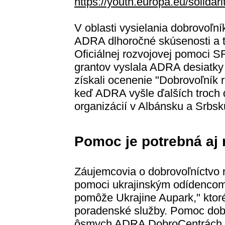
https://youth.europa.eu/solidar
V oblasti vysielania dobrovoľn
ADRA dlhoročné skúsenosti a t
Oficiálnej rozvojovej pomoci 
grantov vyslala ADRA desiatky 
získali ocenenie "Dobrovoľník 
keď ADRA vyšle ďalších troch 
organizácií v Albánsku a Srbsk
Pomoc je potrebná aj
Záujemcovia o dobrovoľníctvo 
pomoci ukrajinským odídencom
pomôže Ukrajine Aupark," ktor
poradenské služby. Pomoc dobro
ôsmych ADRA DobroCentrách, 