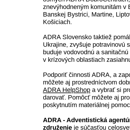
znevýhodneným komunitám v Br
Banskej Bystrici, Martine, Lip
Košiciach.
ADRA Slovensko taktiež pomá
Ukrajine, zvyšuje potravinovú
buduje vodovodnú a sanitačnú 
v krízových oblastiach zasiahn
Podporiť činnosti ADRA, a zap
môžete aj prostredníctvom dobr
ADRA HelpShop
a vybrať si pr
darovať. Pomôcť môžete aj pro
poskytnutím materiálnej pomoc
ADRA - Adventistická agentú
združenie
je súčasťou celosvet