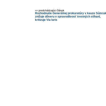
<< predchádzajúci článok
Rozhodnutie Generálnej prokuratúry v kauze Súmra
znižuje dôveru v spravodlivosť trestných stíhaní,
kritizuje Via Iuris