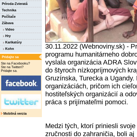
Príroda-Zvieratá
Technika
Počítače
Zábava
Video
Hry
Karikatúry
30.11.2022 (Webnoviny.sk) - P
Kohn
programu humanitárneho dobrov
Pridajte sa
vyslala organizácia ADRA Slov
Ste na Facebooku?
Ste na Twitteri?
do štyroch nízkopríjmových kra
Pridajte sa.
Gruzínska, Turecka a Ugandy. D
organizáciách, pričom ich cieľ
hostiteľských organizácií a od
práca s prijímateľmi pomoci.
Mobilná verzia
Medzi tých, ktorí priniesli svoje
zručnosti do zahraničia, boli aj