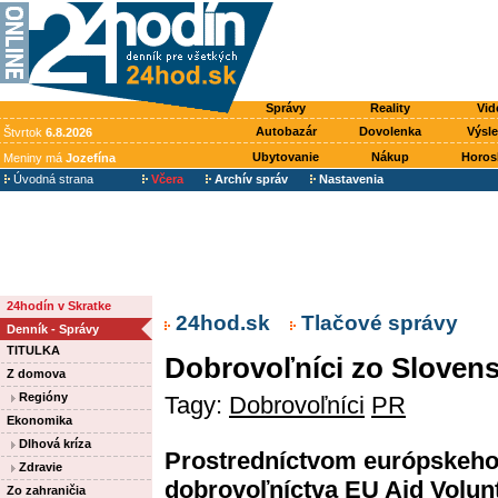
Správy
Reality
Vid
Autobazár
Dovolenka
Výsl
Štvrtok
6.8.2026
Ubytovanie
Nákup
Horos
Meniny má
Jozefína
Úvodná strana
Včera
Archív správ
Nastavenia
24hodín v Skratke
24hod.sk
Tlačové správy
Denník - Správy
TITULKA
Dobrovoľníci zo Slovens
Z domova
Regióny
Tagy:
Dobrovoľníci
PR
Ekonomika
Dlhová kríza
Prostredníctvom európskeh
Zdravie
dobrovoľníctva EU Aid Volun
Zo zahraničia