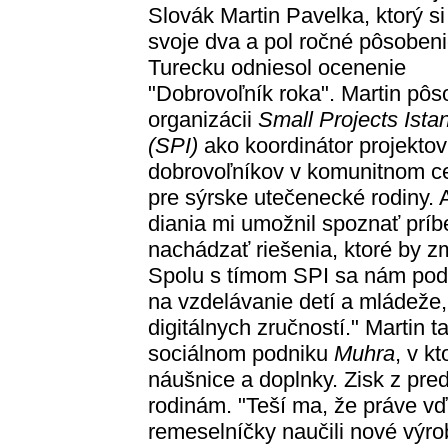
Slovák Martin Pavelka, ktorý si
svoje dva a pol ročné pôsobeni
Turecku odniesol ocenenie
"Dobrovoľník roka". Martin pôso
organizácii
Small Projects Ista
(SPI)
ako koordinátor projektov
dobrovoľníkov v komunitnom c
pre sýrske utečenecké rodiny. 
diania mi umožnil spoznať príb
nachádzať riešenia, ktoré by zm
Spolu s tímom SPI sa nám poda
na vzdelávanie detí a mládeže
digitálnych zručností." Martin t
sociálnom podniku
Muhra
, v k
náušnice a doplnky. Zisk z pre
rodinám. "Teší ma, že práve vďa
remeselníčky naučili nové výro