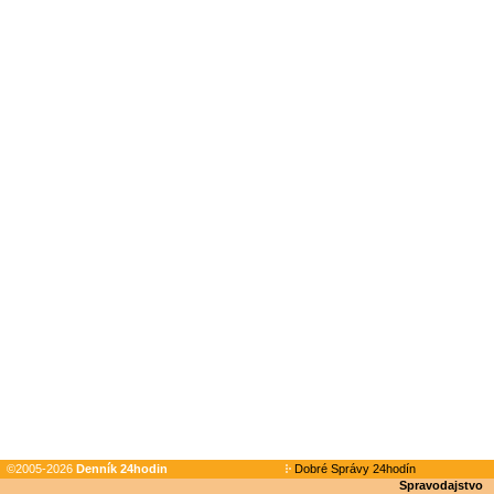
©2005-2026
Denník 24hodin
Dobré Správy 24hodín
Spravodajstvo