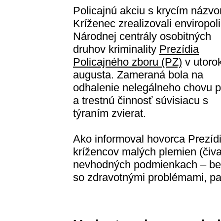
Policajnú akciu s krycím názv
Kríženec zrealizovali enviropoli
Národnej centrály osobitných
druhov kriminality
Prezídia
Policajného zboru (PZ)
v utoro
augusta. Zameraná bola na
odhalenie nelegálneho chovu 
a trestnú činnosť súvisiacu s
týraním zvierat.
Ako informoval hovorca Prezí
krížencov malých plemien (čivava
nevhodných podmienkach – bez 
so zdravotnými problémami, par