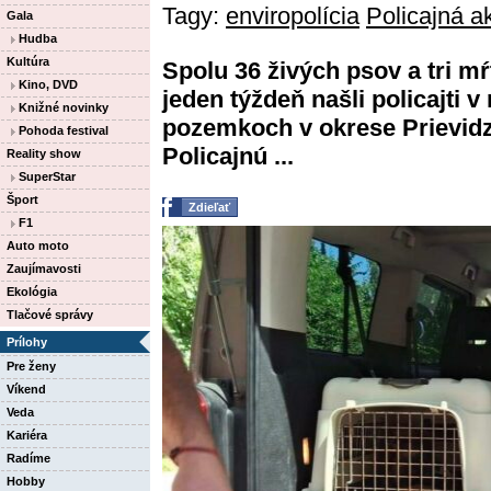
Tagy:
enviropolícia
Policajná a
Gala
Hudba
Kultúra
Spolu 36 živých psov a tri m
Kino, DVD
jeden týždeň našli policajti 
Knižné novinky
pozemkoch v okrese Prievidz
Pohoda festival
Policajnú ...
Reality show
SuperStar
Šport
Zdieľať
F1
Auto moto
Zaujímavosti
Ekológia
Tlačové správy
Prílohy
Pre ženy
Víkend
Veda
Kariéra
Radíme
Hobby