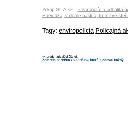
Zdroj: SITA.sk -
Enviropolícia odhalila 
Prievidza, v dome našli aj tri mŕtve št
Tagy:
enviropolícia
Policajná a
<< predchádzajúci článok
Zomrela herečka zo seriálov, ktoré sledoval každý