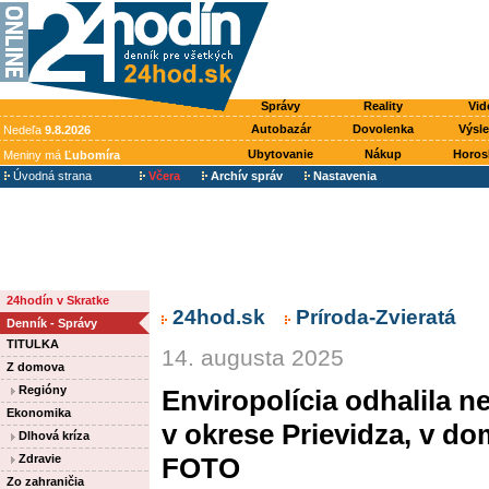
Správy
Reality
Vid
Autobazár
Dovolenka
Výsl
Nedeľa
9.8.2026
Ubytovanie
Nákup
Horos
Meniny má
Ľubomíra
Úvodná strana
Včera
Archív správ
Nastavenia
24hodín v Skratke
24hod.sk
Príroda-Zvieratá
Denník - Správy
TITULKA
14. augusta 2025
Z domova
Regióny
Enviropolícia odhalila n
Ekonomika
v okrese Prievidza, v dom
Dlhová kríza
Zdravie
FOTO
Zo zahraničia