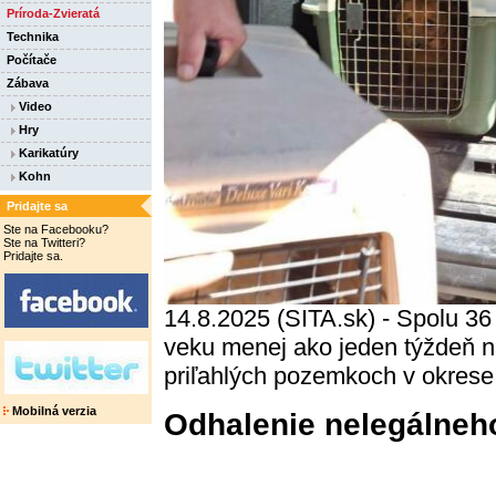
Príroda-Zvieratá
Technika
Počítače
Zábava
Video
Hry
Karikatúry
Kohn
Pridajte sa
Ste na Facebooku?
Ste na Twitteri?
Pridajte sa.
14.8.2025 (SITA.sk) - Spolu 36 
veku menej ako jeden týždeň na
priľahlých pozemkoch v okrese 
Mobilná verzia
Odhalenie nelegálneh