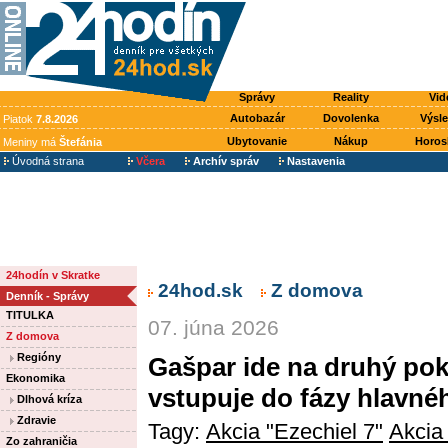
Správy
Reality
Vid
Autobazár
Dovolenka
Výsl
Piatok
7.8.2026
Ubytovanie
Nákup
Horos
Meniny má
Štefánia
Úvodná strana
Včera
Archív správ
Nastavenia
24hodín v Skratke
24hod.sk
Z domova
Denník - Správy
TITULKA
07. júna 2026
Z domova
Regióny
Gašpar ide na druhý pok
Ekonomika
vstupuje do fázy hlavné
Dlhová kríza
Zdravie
Tagy:
Akcia "Ezechiel 7"
Akcia
Zo zahraničia