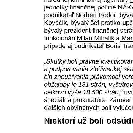
jednotky finančnej polície NAK
podnikateľ
Norbert Bödör
, býv
Kováčik
, bývalý šéf protikorup
bývalý prezident finančnej spr
funkcionári
Milan Mihálik
a
Mari
prípade aj podnikateľ Boris Tran
„Skutky boli právne kvalifikov
a podporovania zločineckej skup
čin zneužívania právomoci vere
obžaloby je 181 strán, vyšetro
celkovo vyše 18 500 strán,“
uvi
špeciálna prokuratúra. Zároveň 
ďalších obvinených boli vylúče
Niektorí už boli odsúd