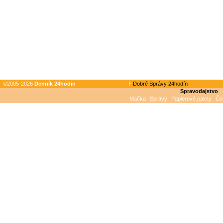
©2005-2026
Denník 24hodin
Dobré Správy 24hodín
Spravodajstvo
Mačka
Správy
Papierové palety
Čo 