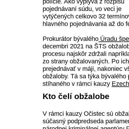
polície. Ako vyplýva z rozpisu
pojednávaní súdu, vo veci je
vytýčených celkovo 32 termíno
hlavného pojednávania až do f
Prokurátor bývalého
Úradu špec
decembri 2021 na ŠTS obžalobu
procesu najskôr zdržali naprík
zo strany obžalovaných. Po ich
prejednávať v máji, nakoniec vš
obžaloby. Tá sa týka bývalého
stíhaného v rámci kauzy
Ezech
Kto čelí obžalobe
V rámci kauzy Očistec sú obžal
súčasný podpredseda parlame
národnej kriminálnej agentúry