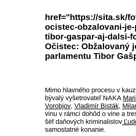
href="https://sita.sk/f
ocistec-obzalovani-je
tibor-gaspar-aj-dalsi-
Očistec: Obžalovaný 
parlamentu Tibor Gašpa
Mimo hlavného procesu v kauze
bývalý vyšetrovateľ NAKA
Mar
Vorobjov
,
Vladimír Bisták
,
Mila
vinu v rámci dohôd o vine a tre
šéf daňových kriminalistov
Ľudo
samostatné konanie.