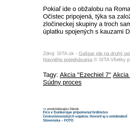
Pokiaľ ide o obžalobu na Roma
Očistec pripojená, týka sa zal
zločineckej skupiny a troch sa
úplatku spojených s kauzami D
Zdroj: SITA.sk -
Gašpar ide na druhý po
hlavného pojednávania
© SITA Všetky p
Tagy:
Akcia "Ezechiel 7"
Akcia
Súdny proces
<< predchádzajúci článok
Fico v Dunkerque pripomenul hrdinstvo
československých vojakov. Hovoril aj o oslobodení
Slovenska – FOTO