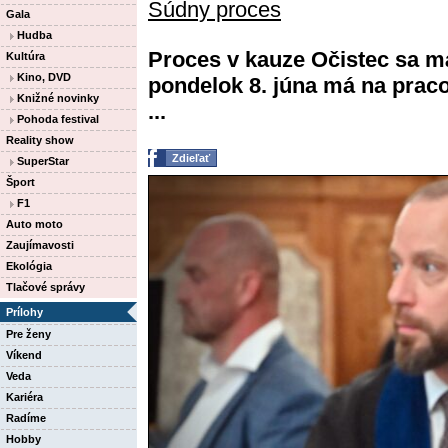
Súdny proces
Gala
Hudba
Proces v kauze Očistec sa m
Kultúra
Kino, DVD
pondelok 8. júna má na prac
Knižné novinky
...
Pohoda festival
Reality show
Zdieľať
SuperStar
Šport
F1
Auto moto
Zaujímavosti
Ekológia
Tlačové správy
Prílohy
Pre ženy
Víkend
Veda
Kariéra
Radíme
Hobby