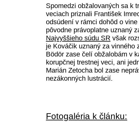
Spomedzi obžalovaných sa k tre
veciach priznali František Imre
odsúdení v rámci dohôd o vine 
pôvodne právoplatne uznaný za
Najvyššieho súdu SR
však rozs
je Kováčik uznaný za vinného z
Bödör zase čelí obžalobám v 
korupčnej trestnej veci, ani je
Marián Zetocha bol zase neprá
nezákonných lustrácií.
Fotogaléria k článku: