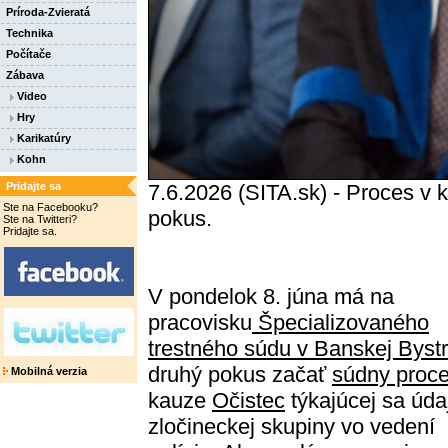
Príroda-Zvieratá
Technika
Počítače
Zábava
Video
Hry
Karikatúry
Kohn
Pridajte sa
7.6.2026 (SITA.sk) - Proces v
Ste na Facebooku?
pokus.
Ste na Twitteri?
Pridajte sa.
V pondelok 8. júna má na
pracovisku
Špecializovaného
trestného súdu v Banskej Bystr
druhý pokus začať
súdny proc
Mobilná verzia
kauze
Očistec
týkajúcej sa úda
zločineckej skupiny vo vedení