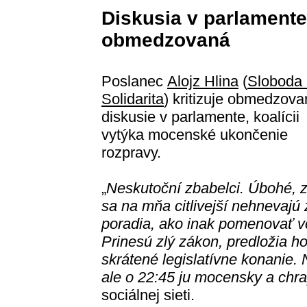
Diskusia v parlamente
obmedzovaná
Poslanec
Alojz Hlina
(
Sloboda
Solidarita
) kritizuje obmedzova
diskusie v parlamente, koalícii
vytýka mocenské ukončenie
rozpravy.
„
Neskutoční zbabelci. Úbohé, 
sa na mňa citlivejší nehnevajú 
poradia, ako inak pomenovať vč
Prinesú zlý zákon, predložia 
skrátené legislatívne konanie.
ale o 22:45 ju mocensky a chr
sociálnej sieti.