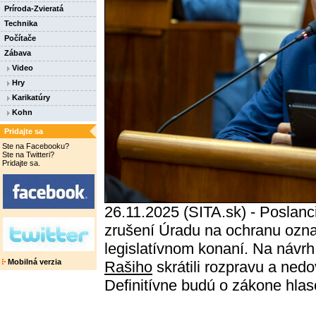
Príroda-Zvieratá
Technika
Počítače
Zábava
Video
Hry
Karikatúry
Kohn
Pridajte sa
Ste na Facebooku?
Ste na Twitteri?
Pridajte sa.
26.11.2025 (SITA.sk) - Poslanci
zrušení Úradu na ochranu ozn
legislatívnom konaní. Na návr
Mobilná verzia
Rašiho
skrátili rozpravu a ned
Definitívne budú o zákone hlaso