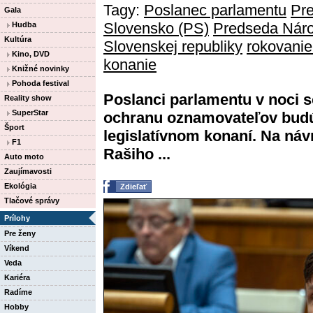
Tagy:
Poslanec parlamentu
Pre
Gala
Slovensko (PS)
Predseda Náro
Hudba
Kultúra
Slovenskej republiky
rokovanie
Kino, DVD
konanie
Knižné novinky
Pohoda festival
Poslanci parlamentu v noci sc
Reality show
SuperStar
ochranu oznamovateľov bud
Šport
legislatívnom konaní. Na ná
F1
Rašiho ...
Auto moto
Zaujímavosti
Ekológia
Zdieľať
Tlačové správy
Prílohy
Pre ženy
Víkend
Veda
Kariéra
Radíme
Hobby