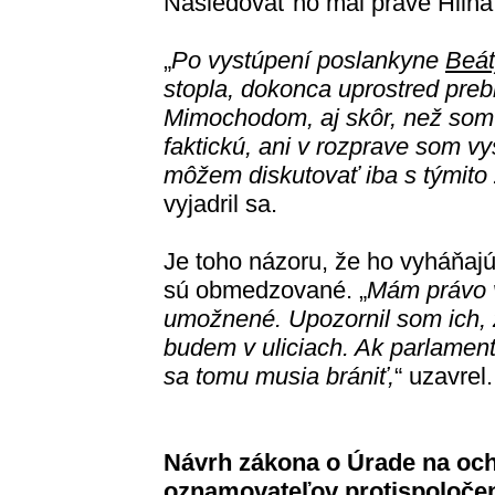
Nasledovať ho mal práve Hlina
„
Po vystúpení poslankyne
Beát
stopla, dokonca uprostred preb
Mimochodom, aj skôr, než som 
faktickú, ani v rozprave som v
môžem diskutovať iba s týmito 
vyjadril sa.
Je toho názoru, že ho vyháňajú
sú obmedzované. „
Mám právo v
umožnené. Upozornil som ich, 
budem v uliciach. Ak parlament
sa tomu musia brániť,
“ uzavrel.
Návrh zákona o Úrade na och
oznamovateľov protispoločen