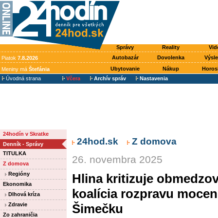
Správy
Reality
Vid
Autobazár
Dovolenka
Výsl
Piatok
7.8.2026
Ubytovanie
Nákup
Horos
Meniny má
Štefánia
Úvodná strana
Včera
Archív správ
Nastavenia
24hodín v Skratke
24hod.sk
Z domova
Denník - Správy
TITULKA
26. novembra 2025
Z domova
Regióny
Hlina kritizuje obmedzov
Ekonomika
koalícia rozpravu moce
Dlhová kríza
Zdravie
Šimečku
Zo zahraničia