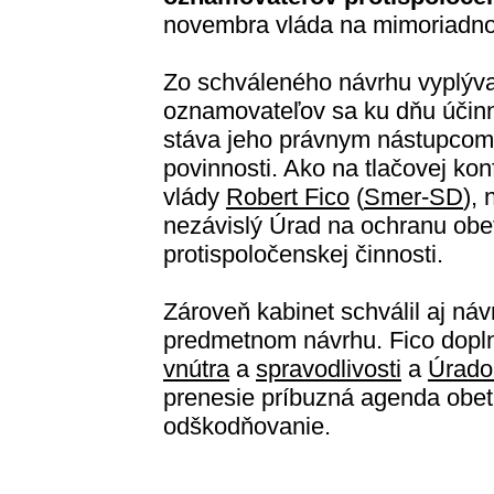
novembra vláda na mimoriadno
Zo schváleného návrhu vyplýva
oznamovateľov sa ku dňu účinn
stáva jeho právnym nástupcom,
povinnosti. Ako na tlačovej kon
vlády
Robert Fico
(
Smer-SD
),
nezávislý Úrad na ochranu obe
protispoločenskej činnosti.
Zároveň kabinet schválil aj náv
predmetnom návrhu. Fico dopln
vnútra
a
spravodlivosti
a
Úrado
prenesie príbuzná agenda obetí
odškodňovanie.