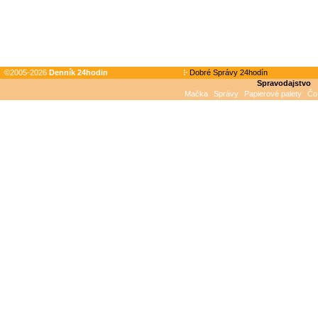
©2005-2026
Denník 24hodin
Dobré Správy 24hodín
Spravodajstvo
Mačka
Správy
Papierové palety
Čo 