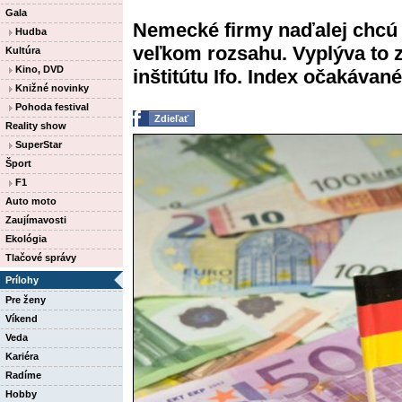
Gala
Nemecké firmy naďalej chcú 
Hudba
veľkom rozsahu. Vyplýva to
Kultúra
Kino, DVD
inštitútu Ifo. Index očakávané
Knižné novinky
Pohoda festival
Zdieľať
Reality show
SuperStar
Šport
F1
Auto moto
Zaujímavosti
Ekológia
Tlačové správy
Prílohy
Pre ženy
Víkend
Veda
Kariéra
Radíme
Hobby