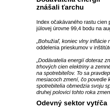
znášali ťarchu
Index očakávaného rastu cien po
júlovej úrovne 99,4 bodu na a
„Bohužiaľ, koniec vlny inflácie 
oddelenia prieskumov v inštitút
„Dodávatelia energií doteraz z
trhových cien elektriny a zemn
na spotrebiteľov. To sa pravd
mesiacoch zmení, čo povedie k d
spotrebitelia obmedzia svoju s
druhej polovici tohto roka zmen
Odevný sektor vytŕča