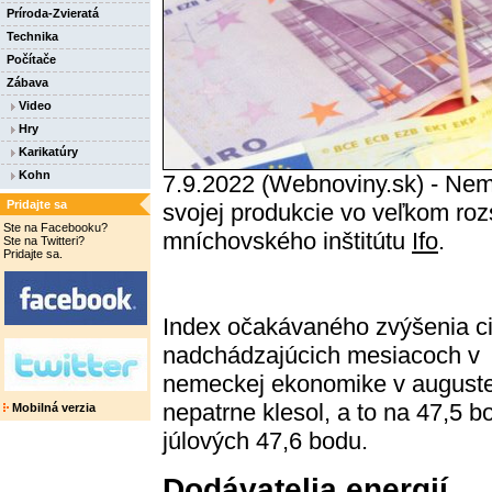
Príroda-Zvieratá
Technika
Počítače
Zábava
Video
Hry
Karikatúry
Kohn
7.9.2022 (Webnoviny.sk) - Nem
Pridajte sa
svojej produkcie vo veľkom roz
Ste na Facebooku?
mníchovského inštitútu
Ifo
.
Ste na Twitteri?
Pridajte sa.
Index očakávaného zvýšenia c
nadchádzajúcich mesiacoch v
nemeckej ekonomike v august
nepatrne klesol, a to na 47,5 b
Mobilná verzia
júlových 47,6 bodu.
Dodávatelia energií