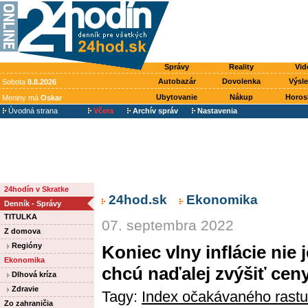
Správy
Reality
Vid
Autobazár
Dovolenka
Výsl
Sobota
8.8.2026
Ubytovanie
Nákup
Horos
Meniny má
Oskar
Úvodná strana
Včera
Archív správ
Nastavenia
24hodín v Skratke
24hod.sk
Ekonomika
Denník - Správy
TITULKA
07. septembra 2022
Z domova
Regióny
Koniec vlny inflácie nie
Ekonomika
chcú naďalej zvýšiť cen
Dlhová kríza
Zdravie
Tagy:
Index očakávaného rastu
Zo zahraničia