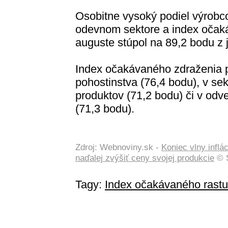
Osobitne vysoký podiel výrobco
odevnom sektore a index očaká
auguste stúpol na 89,2 bodu z 
Index očakávaného zdraženia pr
pohostinstva (76,4 bodu), v se
produktov (71,2 bodu) či v odve
(71,3 bodu).
Zdroj: Webnoviny.sk -
Koniec vlny inflá
naďalej zvýšiť ceny svojej produkcie
© S
Tagy:
Index očakávaného rastu