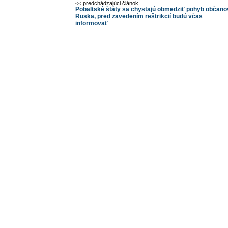
<< predchádzajúci článok
Pobaltské štáty sa chystajú obmedziť pohyb občano
Ruska, pred zavedením reštrikcií budú včas
informovať