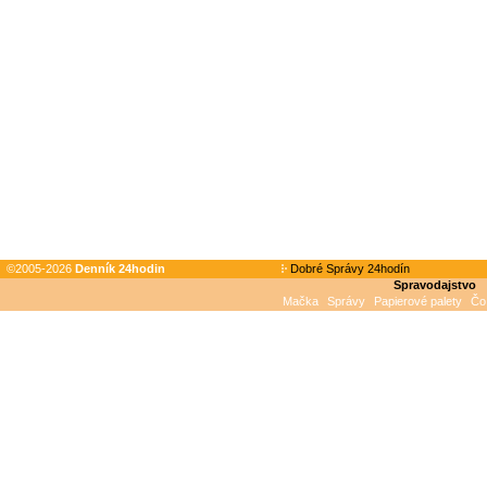
©2005-2026
Denník 24hodin
Dobré Správy 24hodín
Spravodajstvo
Mačka
Správy
Papierové palety
Čo 