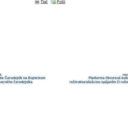
Tlač
Pošli
ok
nas
ie Čarodejník na Bojnickom
Platforma Otvorená kult
 mocného čarodejníka
reštrukturalizáciou spájaním či ruš