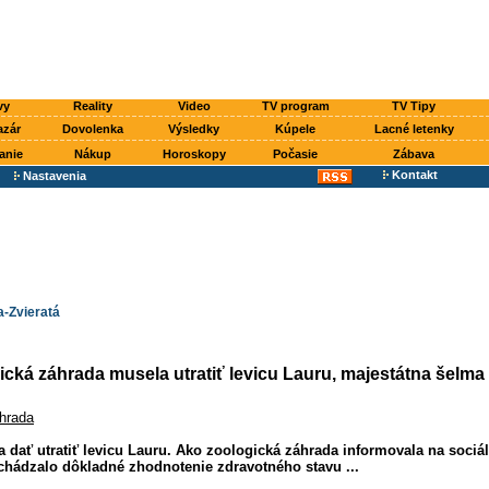
vy
Reality
Video
TV program
TV Tipy
azár
Dovolenka
Výsledky
Kúpele
Lacné letenky
anie
Nákup
Horoskopy
Počasie
Zábava
Kontakt
Nastavenia
a-Zvieratá
cká záhrada musela utratiť levicu Lauru, majestátna šelma 
hrada
dať utratiť levicu Lauru. Ako zoologická záhrada informovala na sociáln
chádzalo dôkladné zhodnotenie zdravotného stavu ...