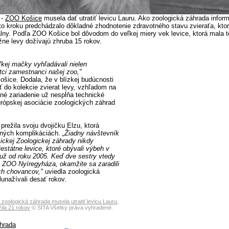
 -
ZOO Košice
musela dať utratiť levicu Lauru. Ako zoologická záhrada infor
muto kroku predchádzalo dôkladné zhodnotenie zdravotného stavu zvieraťa, kto
lny. Podľa ZOO Košice bol dôvodom do veľkej miery vek levice, ktorá mala t
žne levy dožívajú zhruba 15 rokov.
ľkej mačky vyhľadávali nielen
etci zamestnanci našej zoo,"
šice. Dodala, že v blízkej budúcnosti
ť do kolekcie zvierat levy, vzhľadom na
né zariadenie už nespĺňa technické
rópskej asociácie zoologických záhrad
prežila svoju dvojičku Elzu, ktorá
ných komplikáciách.
„Žiadny návštevník
šickej Zoologickej záhrady nikdy
estátne levice, ktoré obývali výbeh v
o už od roku 2005. Keď dve sestry vtedy
o ZOO Nyíregyháza, okamžite sa zaradili
h chovancov,"
uviedla zoologická
lunažívali desať rokov.
 zoologická záhrada musela utratiť levicu Lauru,
ila 21 rokov
© SITA Všetky práva vyhradené.
hrada