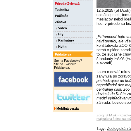
Príroda-Zvieratá
Technika
12.6.2025 (SITA.sk)
sociálnej sieti, to
Počítače
mesiacov nebol ideá
Zábava
hoci v prírode sa be
Video
Hry
„Prítomnosť tejto ve
Karikatúry
návštevníci, ale vš
konštatovala ZOO Ko
Kohn
nemá v pláne zaradi
to, že súčasné chov
Pridajte sa
štandardy EAZA (Eu
Ste na Facebooku?
a akvárií).
Ste na Twitteri?
Pridajte sa.
Laura o deväť rokov 
zahynula po zdravot
prichádzajúci do ko
neprehliadol dve maj
centrálnej časti zo
doviezli do Košíc z
medzi vyhľadávanýc
záhrada. Levice spo
Mobilná verzia
Zdroj: SITA.sk -
Košická
majestátna šelma sa dož
Tagy:
Zoologická zá