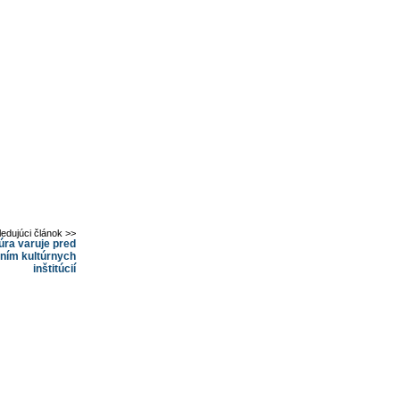
ledujúci článok >>
úra varuje pred
ením kultúrnych
inštitúcií