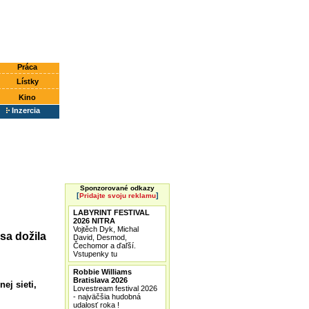
Práca
Lístky
Kino
Inzercia
Sponzorované odkazy
[
]
Pridajte svoju reklamu
LABYRINT FESTIVAL
2026 NITRA
Vojtěch Dyk, Michal
sa dožila
David, Desmod,
Čechomor a ďaľší.
Vstupenky tu
Robbie Williams
Bratislava 2026
ej sieti,
Lovestream festival 2026
- najväčšia hudobná
udalosť roka !