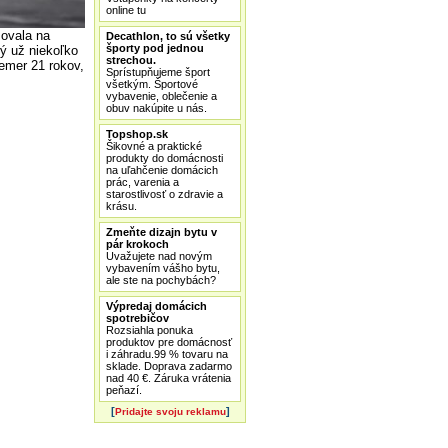
online tu
movala na
Decathlon, to sú všetky
športy pod jednou
rý už niekoľko
strechou.
emer 21 rokov,
Sprístupňujeme šport
všetkým. Športové
vybavenie, oblečenie a
obuv nakúpite u nás.
Topshop.sk
Šikovné a praktické
produkty do domácnosti
na uľahčenie domácich
prác, varenia a
starostlivosť o zdravie a
krásu.
Zmeňte dizajn bytu v
pár krokoch
Uvažujete nad novým
vybavením vášho bytu,
ale ste na pochybách?
Výpredaj domácich
spotrebičov
Rozsiahla ponuka
produktov pre domácnosť
i záhradu.99 % tovaru na
sklade. Doprava zadarmo
nad 40 €. Záruka vrátenia
peňazí.
[
]
Pridajte svoju reklamu