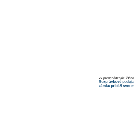
<< predchádzajúci člán
Rozprávkové podujat
zámku priblíži svet