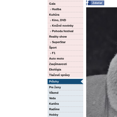
Zdieľať
Gala
Hudba
Kultúra
Kino, DVD
Knižné novinky
Pohoda festival
Reality show
SuperStar
Šport
F1
Auto moto
Zaujímavosti
Ekológia
Tlačové správy
Prílohy
Pre ženy
Víkend
Veda
Kariéra
Radíme
Hobby