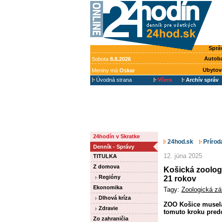
Sprá
Autob
Sobota
8.8.2026
Ubytov
Meniny má
Oskar
Úvodná strana
Včera
Archív správ
24hodín v Skratke
24hod.sk
Prírod
Denník - Správy
12. júna 2025
TITULKA
Z domova
Košická zoologi
Regióny
21 rokov
Ekonomika
Tagy:
Zoologická zá
Dlhová kríza
ZOO Košice musela 
Zdravie
tomuto kroku pred
Zo zahraničia