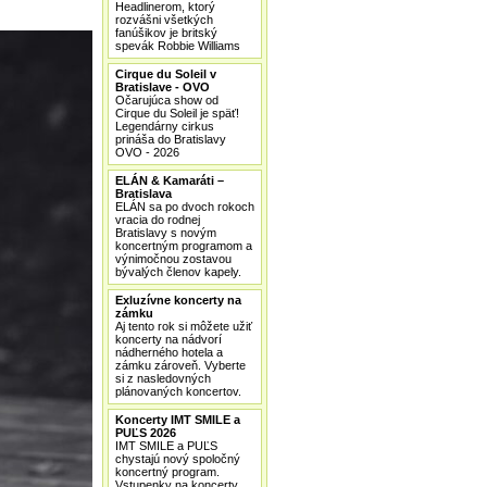
Headlinerom, ktorý
rozvášni všetkých
fanúšikov je britský
spevák Robbie Williams
Cirque du Soleil v
Bratislave - OVO
Očarujúca show od
Cirque du Soleil je späť!
Legendárny cirkus
prináša do Bratislavy
OVO - 2026
ELÁN & Kamaráti –
Bratislava
ELÁN sa po dvoch rokoch
vracia do rodnej
Bratislavy s novým
koncertným programom a
výnimočnou zostavou
bývalých členov kapely.
Exluzívne koncerty na
zámku
Aj tento rok si môžete užiť
koncerty na nádvorí
nádherného hotela a
zámku zároveň. Vyberte
si z nasledovných
plánovaných koncertov.
Koncerty IMT SMILE a
PUĽS 2026
IMT SMILE a PUĽS
chystajú nový spoločný
koncertný program.
Vstupenky na koncerty