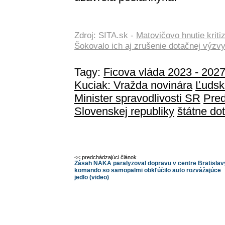
Zdroj: SITA.sk -
Matovičovo hnutie kriti
Šokovalo ich aj zrušenie dotačnej výzvy
Tagy:
Ficova vláda 2023 - 202
Kuciak: Vražda novinára
Ľudsk
Minister spravodlivosti SR
Pre
Slovenskej republiky
štátne do
<< predchádzajúci článok
Zásah NAKA paralyzoval dopravu v centre Bratislav
komando so samopalmi obkľúčilo auto rozvážajúce
jedlo (video)