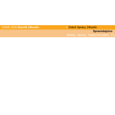
©2005-2026
Denník 24hodin
Dobré Správy 24hodín
Spravodajstvo
Mačka
Správy
Papierové palety
Čo 