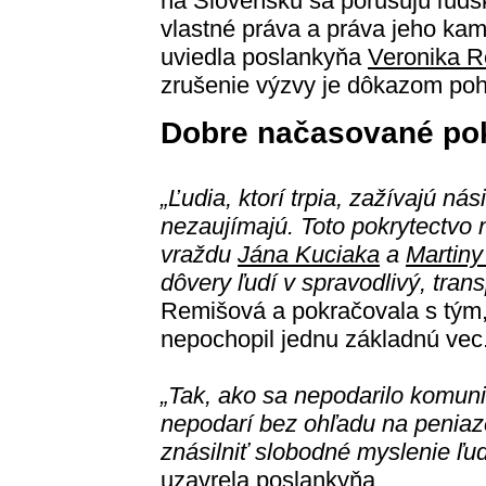
na Slovensku sa porušujú ľud
vlastné práva a práva jeho kama
uviedla poslankyňa
Veronika 
zrušenie výzvy je dôkazom poh
Dobre načasované pok
„Ľudia, ktorí trpia, zažívajú nás
nezaujímajú. Toto pokrytectvo
vraždu
Jána Kuciaka
a
Martiny
dôvery ľudí v spravodlivý, tran
Remišová a pokračovala s tým, 
nepochopil jednu základnú vec
„Tak, ako sa nepodarilo komuni
nepodarí bez ohľadu na peniaze,
znásilniť slobodné myslenie ľudí
uzavrela poslankyňa.