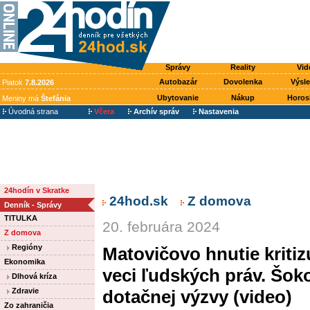
Správy
Reality
Vid
Autobazár
Dovolenka
Výsl
Piatok
7.8.2026
Ubytovanie
Nákup
Horos
Meniny má
Štefánia
Úvodná strana
Včera
Archív správ
Nastavenia
24hodín v Skratke
24hod.sk
Z domova
Denník - Správy
TITULKA
20. februára 2024
Z domova
Regióny
Matovičovo hnutie kritiz
Ekonomika
veci ľudských práv. Šoko
Dlhová kríza
Zdravie
dotačnej výzvy (video)
Zo zahraničia