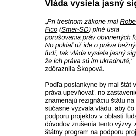
Vláda vysiela jasný si
„Pri trestnom zákone mal
Robe
Fico
(
Smer-SD
) plné ústa
porušovania práv obvinených ľu
No pokiaľ už ide o práva bežn
ľudí, tak vláda vysiela jasný sig
že ich práva sú im ukradnuté,"
zdôraznila Škopová.
Podľa poslankyne by mal štát 
práva upevňovať, no zastavenie 
znamenajú rezignáciu štátu na
súčasne vyzvala vládu, aby čo
podporu projektov v oblasti ľud
dôvodov zrušenia tento výzvy. 
štátny program na podporu proje