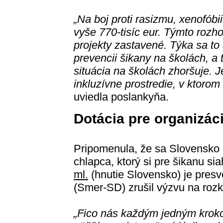
„Na boj proti rasizmu, xenofóbi
vyše 770-tisíc eur. Týmto rozh
projekty zastavené. Týka sa to 
prevencii šikany na školách, a
situácia na školách zhoršuje. 
inkluzívne prostredie, v ktorom
uviedla poslankyňa.
Dotácia pre organizác
Pripomenula, že sa Slovensko 
chlapca, ktorý si pre šikanu si
ml.
(hnutie Slovensko) je pres
(Smer-SD) zrušil výzvu na rozk
„Fico nás každým jedným kroko