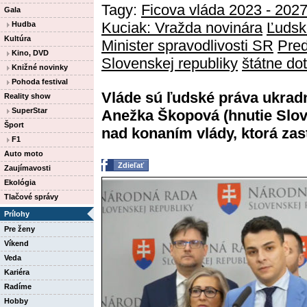
Tagy:
Ficova vláda 2023 - 202
Gala
Kuciak: Vražda novinára
Ľudsk
Hudba
Kultúra
Minister spravodlivosti SR
Pre
Kino, DVD
Slovenskej republiky
štátne do
Knižné novinky
Pohoda festival
Vláde sú ľudské práva ukradn
Reality show
SuperStar
Anežka Škopová (hnutie Slov
Šport
nad konaním vlády, ktorá zasta
F1
Auto moto
Zdieľať
Zaujímavosti
Ekológia
Tlačové správy
Prílohy
Pre ženy
Víkend
Veda
Kariéra
Radíme
Hobby