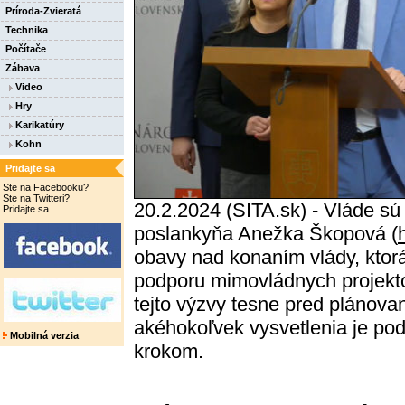
Príroda-Zvieratá
Technika
Počítače
Zábava
Video
Hry
Karikatúry
Kohn
Pridajte sa
Ste na Facebooku?
Ste na Twitteri?
20.2.2024 (SITA.sk) - Vláde sú
Pridajte sa.
poslankyňa Anežka Škopová (
obavy nad konaním vlády, ktorá
podporu mimovládnych projektov
tejto výzvy tesne pred plánov
akéhokoľvek vysvetlenia je po
Mobilná verzia
krokom.