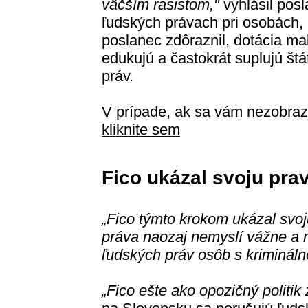
väčším rasistom,"
vyhlásil posl
ľudských právach pri osobách, 
poslanec zdôraznil, dotácia mal
edukujú a častokrát suplujú št
práv.
V prípade, ak sa vám nezobraz
kliknite sem
Fico ukázal svoju prav
„Fico týmto krokom ukázal svoju
práva naozaj nemyslí vážne a m
ľudských práv osôb s krimináln
„Fico ešte ako opozičný politik