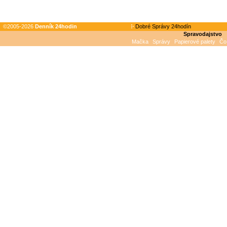
©2005-2026
Denník 24hodin
Dobré Správy 24hodín
Spravodajstvo
Mačka
Správy
Papierové palety
Čo 