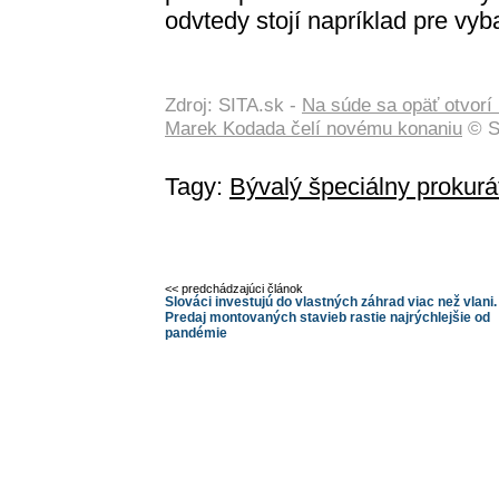
odvtedy stojí napríklad pre vyb
Zdroj: SITA.sk -
Na súde sa opäť otvorí
Marek Kodada čelí novému konaniu
© S
Tagy:
Bývalý špeciálny prokurá
<< predchádzajúci článok
Slováci investujú do vlastných záhrad viac než vlani.
Predaj montovaných stavieb rastie najrýchlejšie od
pandémie