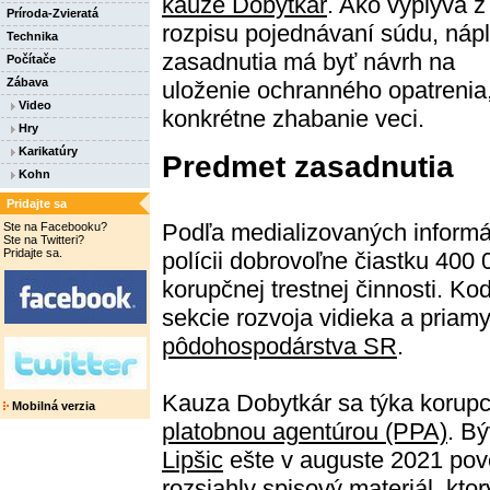
kauze Dobytkár
. Ako vyplýva z
Príroda-Zvieratá
rozpisu pojednávaní súdu, náp
Technika
zasadnutia má byť návrh na
Počítače
Zábava
uloženie ochranného opatrenia
Video
konkrétne zhabanie veci.
Hry
Karikatúry
Predmet zasadnutia
Kohn
Pridajte sa
Podľa medializovaných informác
Ste na Facebooku?
Ste na Twitteri?
Pridajte sa.
polícii dobrovoľne čiastku 400
korupčnej trestnej činnosti. Kod
sekcie rozvoja vidieka a priam
pôdohospodárstva SR
.
Kauza Dobytkár sa týka korupc
Mobilná verzia
platobnou agentúrou (PPA)
. B
Lipšic
ešte v auguste 2021 pove
rozsiahly spisový materiál, kt