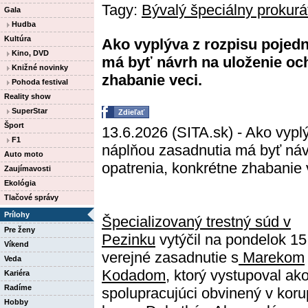
Tagy:
Bývalý špeciálny prokurá
Gala
Hudba
Kultúra
Ako vyplýva z rozpisu pojed
Kino, DVD
má byť návrh na uloženie oc
Knižné novinky
zhabanie veci.
Pohoda festival
Reality show
SuperStar
Zdieľať
Šport
13.6.2026 (SITA.sk) - Ako vypl
F1
náplňou zasadnutia má byť náv
Auto moto
opatrenia, konkrétne zhabanie 
Zaujímavosti
Ekológia
Tlačové správy
Prílohy
Špecializovaný trestný súd v
Pre ženy
Pezinku
vytýčil na pondelok 15
Víkend
verejné zasadnutie s
Marekom
Veda
Kodadom
, ktorý vystupoval ak
Kariéra
Radíme
spolupracujúci obvinený v koru
Hobby