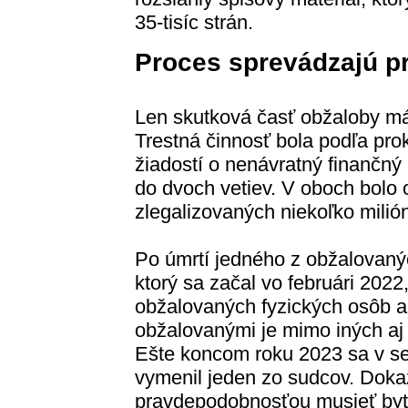
35-tisíc strán.
Proces sprevádzajú p
Len skutková časť obžaloby má 
Trestná činnosť bola podľa pr
žiadostí o nenávratný finančný
do dvoch vetiev. V oboch bolo
zlegalizovaných niekoľko milió
Po úmrtí jedného z obžalovaný
ktorý sa začal vo februári 20
obžalovaných fyzických osôb a
obžalovanými je mimo iných aj 
Ešte koncom roku 2023 sa v sen
vymenil jeden zo sudcov. Doka
pravdepodobnosťou musieť by