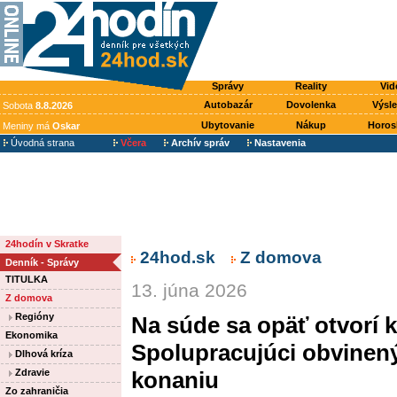
Správy
Reality
Vid
Autobazár
Dovolenka
Výsl
Sobota
8.8.2026
Ubytovanie
Nákup
Horos
Meniny má
Oskar
Úvodná strana
Včera
Archív správ
Nastavenia
24hodín v Skratke
24hod.sk
Z domova
Denník - Správy
TITULKA
13. júna 2026
Z domova
Regióny
Na súde sa opäť otvorí 
Ekonomika
Spolupracujúci obvinen
Dlhová kríza
Zdravie
konaniu
Zo zahraničia