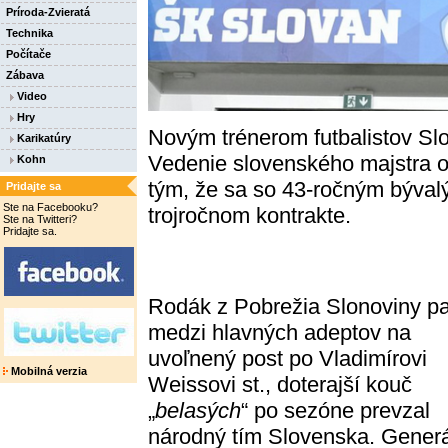
Príroda-Zvieratá
Technika
Počítače
Zábava
Video
Hry
Novým trénerom futbalistov Slo
Karikatúry
Vedenie slovenského majstra o
Kohn
tým, že sa so 43-ročným býval
Pridajte sa
Ste na Facebooku?
trojročnom kontrakte.
Ste na Twitteri?
Pridajte sa.
Rodák z Pobrežia Slonoviny pat
medzi hlavných adeptov na
uvoľnený post po Vladimírovi
Mobilná verzia
Weissovi st., doterajší kouč
„
belasých
“ po sezóne prevzal
národný tím Slovenska. Gener