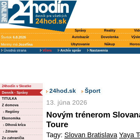
Správy
Reality
Vid
Autobazár
Dovolenka
Výsl
Štvrtok
6.8.2026
Ubytovanie
Nákup
Horos
Meniny má
Jozefína
Úvodná strana
Včera
Archív správ
Nastavenia
24hodín v Skratke
24hod.sk
Šport
Denník - Správy
TITULKA
13. júna 2026
Z domova
Regióny
Novým trénerom Slovana 
Ekonomika
Toure
Dlhová kríza
Zdravie
Tagy:
Slovan Bratislava
Yaya T
Zo zahraničia