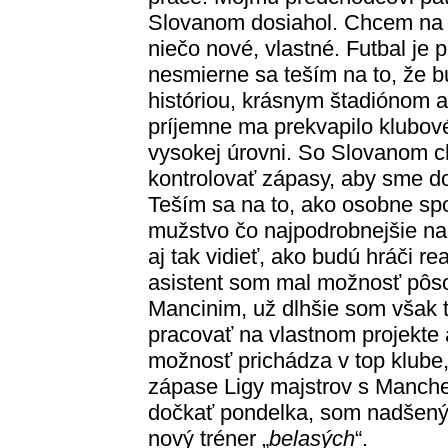
Slovanom dosiahol. Chcem na t
niečo nové, vlastné. Futbal je
nesmierne sa teším na to, že b
históriou, krásnym štadiónom 
príjemne ma prekvapilo klubové
vysokej úrovni. So Slovanom ch
kontrolovať zápasy, aby sme do
Teším sa na to, ako osobne sp
mužstvo čo najpodrobnejšie na
aj tak vidieť, ako budú hráči r
asistent som mal možnosť pôsob
Mancinim, už dlhšie som však 
pracovať na vlastnom projekte a
možnosť prichádza v top klube
zápase Ligy majstrov s Manche
dočkať pondelka, som nadšený 
nový tréner „
belasých
“.