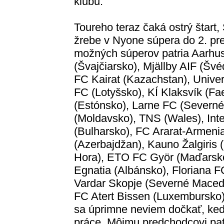
klubu.
Toureho teraz čaká ostrý štart,
žrebe v Nyone súpera do 2. pre
možných súperov patria Aarhu
(Švajčiarsko), Mjällby AIF (Švé
FC Kairat (Kazachstan), Unive
FC (Lotyšsko), KÍ Klaksvík (Fae
(Estónsko), Larne FC (Severné 
(Moldavsko), TNS (Wales), Inte
(Bulharsko), FC Ararat-Armen
(Azerbajdžan), Kauno Žalgiris (
Hora), ETO FC Györ (Maďarsko)
Egnatia (Albánsko), Floriana FC
Vardar Skopje (Severné Macedó
FC Atert Bissen (Luxembursko)
sa úprimne neviem dočkať, keď
práce. Môjmu predchodcovi patr