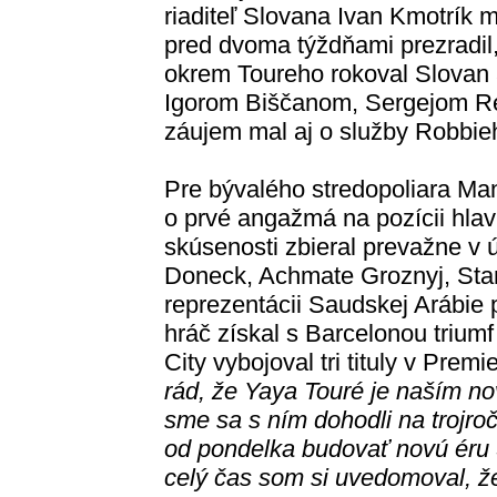
riaditeľ Slovana Ivan Kmotrík m
pred dvoma týždňami prezradil
okrem Toureho rokoval Slovan 
Igorom Biščanom, Sergejom R
záujem mal aj o služby Robbi
Pre bývalého stredopoliara Ma
o prvé angažmá na pozícii hla
skúsenosti zbieral prevažne v ú
Doneck, Achmate Groznyj, Stan
reprezentácii Saudskej Arábie
hráč získal s Barcelonou trium
City vybojoval tri tituly v Premi
rád, že Yaya Touré je naším n
sme sa s ním dohodli na trojr
od pondelka budovať novú éru 
celý čas som si uvedomoval, ž