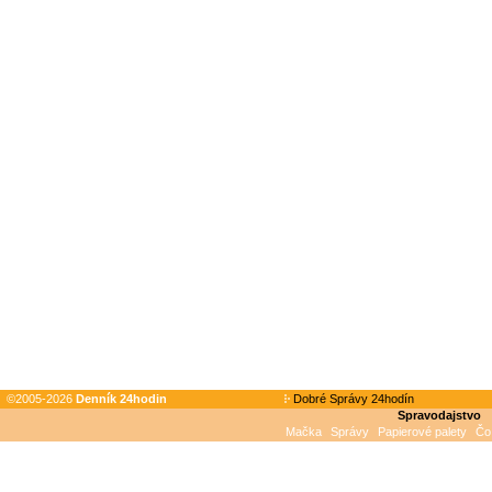
©2005-2026
Denník 24hodin
Dobré Správy 24hodín
Spravodajstvo
Mačka
Správy
Papierové palety
Čo 