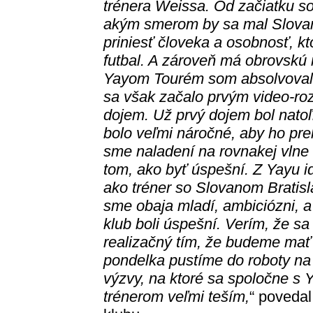
trénera Weissa. Od začiatku so
akým smerom by sa mal Slovan 
priniesť človeka a osobnosť, kt
futbal. A zároveň má obrovskú m
Yayom Tourém som absolvoval v
sa však začalo prvým video-ro
dojem. Už prvý dojem bol natoľ
bolo veľmi náročné, aby ho pre
sme naladení na rovnakej vlne
tom, ako byť úspešní. Z Yayu i
ako tréner so Slovanom Bratis
sme obaja mladí, ambiciózni,
klub boli úspešní. Verím, že s
realizačný tím, že budeme mať
pondelka pustíme do roboty na
výzvy, na ktoré sa spoločne 
trénerom veľmi teším,
“ povedal