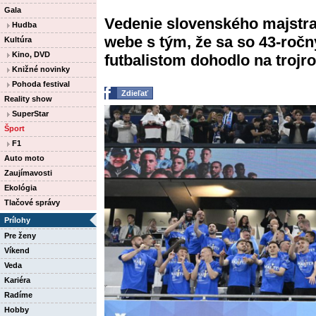
Gala
Vedenie slovenského majstra
Hudba
webe s tým, že sa so 43-ro
Kultúra
Kino, DVD
futbalistom dohodlo na trojr
Knižné novinky
Pohoda festival
Zdieľať
Reality show
SuperStar
Šport
F1
Auto moto
Zaujímavosti
Ekológia
Tlačové správy
Prílohy
Pre ženy
Víkend
Veda
Kariéra
Radíme
Hobby