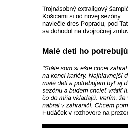
Trojnásobný extraligový šampi
Košicami si od novej sezóny
navlečie dres Popradu, pod Ta
sa dohodol na dvojročnej zmlu
Malé deti ho potrebujú
"Stále som si ešte chcel zahrať
na konci kariéry. Najhlavnejší 
malé deti a potrebujem byť aj 
sezónu a budem chcieť vrátiť 
čo do mňa vkladajú. Verím, že 
nabral v zahraničí. Chcem pom
Hudáček v rozhovore na preze