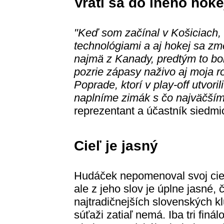
Vráti sa do iného hoke
"Keď som začínal v Košiciach, 
technológiami a aj hokej sa zmen
najmä z Kanady, predtým to bol
pozrie zápasy naživo aj moja r
Poprade, ktorí v play-off utvori
naplníme zimák s čo najväčším
reprezentant a účastník siedm
Cieľ je jasný
Hudáček nepomenoval svoj cie
ale z jeho slov je úplne jasné, 
najtradičnejších slovenských kl
súťaži zatiaľ nemá. Iba tri finál