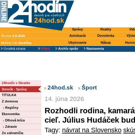
Správy
Reality
Vid
Autobazár
Dovolenka
Výsl
Štvrtok
6.8.2026
Ubytovanie
Nákup
Horos
Meniny má
Jozefína
Úvodná strana
Včera
Archív správ
Nastavenia
24hodín v Skratke
24hod.sk
Šport
Denník - Správy
TITULKA
14. júna 2026
Z domova
Regióny
Rozhodli rodina, kamará
Ekonomika
cieľ. Július Hudáček bu
Dlhová kríza
Zdravie
Tagy:
návrat na Slovensko
skú
Zo zahraničia