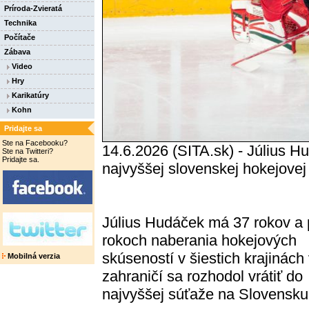
Príroda-Zvieratá
Technika
Počítače
Zábava
Video
Hry
Karikatúry
Kohn
Pridajte sa
Ste na Facebooku?
14.6.2026 (SITA.sk) - Július H
Ste na Twitteri?
Pridajte sa.
najvyššej slovenskej hokejovej
Július Hudáček má 37 rokov a 
rokoch naberania hokejových
skúseností v šiestich krajinách
Mobilná verzia
zahraničí sa rozhodol vrátiť do
najvyššej súťaže na Slovensku