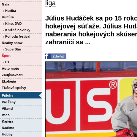
liga
Gala
Hudba
Július Hudáček sa po 15 roko
Kultúra
Kino, DVD
hokejovej súťaže. Július Hu
Knižné novinky
naberania hokejových skúseno
Pohoda festival
zahraničí sa ...
Reality show
SuperStar
Šport
Zdieľať
F1
Auto moto
Zaujímavosti
Ekológia
Tlačové správy
Prílohy
Pre ženy
Víkend
Veda
Kariéra
Radíme
Hobby