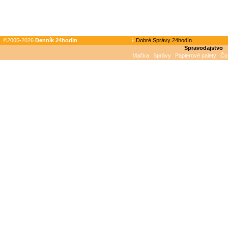
©2005-2026
Denník 24hodin
Dobré Správy 24hodín
Spravodajstvo
Mačka
Správy
Papierové palety
Čo 