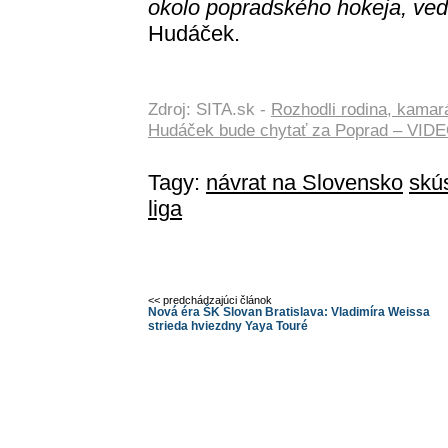
okolo popradského hokeja, vedia
Hudáček.
Zdroj: SITA.sk -
Rozhodli rodina, kamará
Hudáček bude chytať za Poprad – VID
Tagy:
návrat na Slovensko
skú
liga
<< predchádzajúci článok
Nová éra ŠK Slovan Bratislava: Vladimíra Weissa
strieda hviezdny Yaya Touré