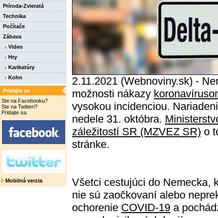
Príroda-Zvieratá
Technika
Počítače
Zábava
Video
Hry
Karikatúry
Kohn
2.11.2021 (Webnoviny.sk) - Ne
Pridajte sa
možnosti nákazy
koronavíruso
Ste na Facebooku?
vysokou incidenciou. Nariadeni
Ste na Twitteri?
Pridajte sa.
nedele 31. októbra.
Ministerst
záležitostí SR (MZVEZ SR)
o t
stránke.
Všetci cestujúci do Nemecka, k
Mobilná verzia
nie sú zaočkovaní alebo nepre
ochorenie
COVID-19
a pochád