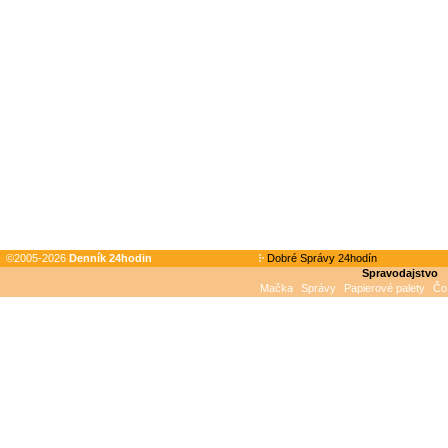
©2005-2026
Denník 24hodin
Dobré Správy 24hodín
Spravodajstvo
Mačka
Správy
Papierové palety
Čo 