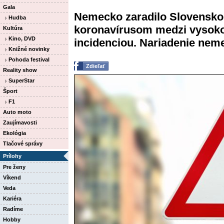
Gala
Nemecko zaradilo Slovensko
Hudba
koronavírusom medzi vysokor
Kultúra
Kino, DVD
incidenciou. Nariadenie nemec
Knižné novinky
Pohoda festival
Zdieľať
Reality show
SuperStar
Šport
F1
Auto moto
Zaujímavosti
Ekológia
Tlačové správy
Prílohy
Pre ženy
Víkend
Veda
Kariéra
Radíme
Hobby