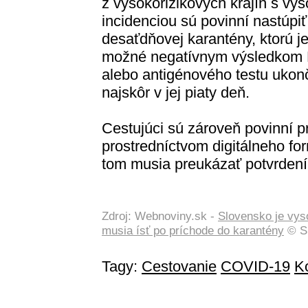
z vysokorizikových krajín s vy
incidenciou sú povinní nastúpiť
desaťdňovej karantény, ktorú j
možné negatívnym výsledkom
alebo antigénového testu ukonč
najskôr v jej piaty deň.
Cestujúci sú zároveň povinní p
prostredníctvom digitálneho for
tom musia preukázať potvrdení
Zdroj: Webnoviny.sk -
Slovensko je vys
musia ísť po príchode do karantény
© SI
Tagy:
Cestovanie
COVID-19
K