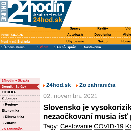
Správy
Reality
Vid
Autobazár
Dovolenka
Výsl
Piatok
7.8.2026
Ubytovanie
Nákup
Horos
Meniny má
Štefánia
Úvodná strana
Včera
Archív správ
Nastavenia
24hodín v Skratke
24hod.sk
Zo zahraničia
Denník - Správy
TITULKA
02. novembra 2021
Z domova
Regióny
Slovensko je vysokorizi
Ekonomika
nezaočkovaní musia ísť 
Dlhová kríza
Zdravie
Tagy:
Cestovanie
COVID-19
K
Zo zahraničia