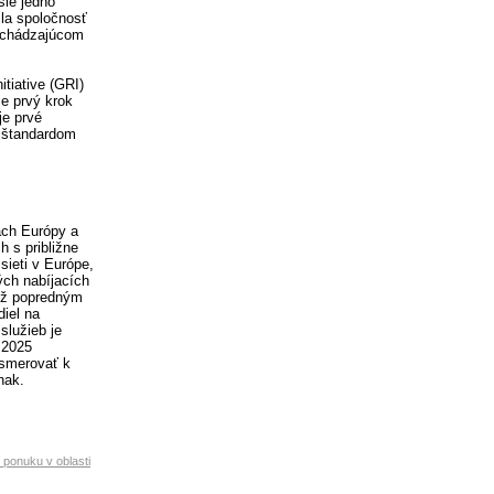
šie jedno
la spoločnosť
edchádzajúcom
itiative (GRI)
e prvý krok
je prvé
o štandardom
ách Európy a
 s približne
sieti v Európe,
ých nabíjacích
iež popredným
diel na
služieb je
 2025
 smerovať k
nak.
e ponuku v oblasti