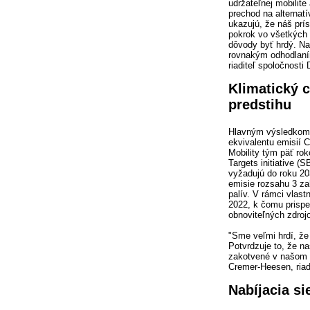
udržateľnej mobilit
prechod na alternat
ukazujú, že náš prí
pokrok vo všetkých
dôvody byť hrdý. Na
rovnakým odhodlaním
riaditeľ spoločnosti
Klimatický c
predstihu
Hlavným výsledkom 
ekvivalentu emisií 
Mobility tým päť ro
Targets initiative 
vyžadujú do roku 20
emisie rozsahu 3 za
palív. V rámci vlast
2022, k čomu prispel
obnoviteľných zdrojo
"Sme veľmi hrdí, že
Potvrdzuje to, že na
zakotvené v našom h
Cremer-Heesen, riad
Nabíjacia si