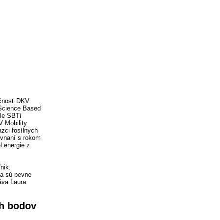
očnosť DKV
 Science Based
ele SBTi
V Mobility
zci fosílnych
rovnaní s rokom
l energie z
nik.
ia sú pevne
áva Laura
ch bodov