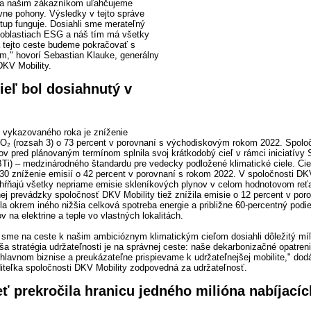
e a našim zákazníkom uľahčujeme
ívne pohony. Výsledky v tejto správe
stup funguje. Dosiahli sme merateľný
 oblastiach ESG a náš tím má všetky
 tejto ceste budeme pokračovať s
," hovorí Sebastian Klauke, generálny
 DKV Mobility.
ieľ bol dosiahnutý v
vykazovaného roka je zníženie
CO₂ (rozsah 3) o 73 percent v porovnaní s východiskovým rokom 2022. Spol
kov pred plánovaným termínom splnila svoj krátkodobý cieľ v rámci iniciatívy
(SBTi) – medzinárodného štandardu pre vedecky podložené klimatické ciele. Ci
30 zníženie emisií o 42 percent v porovnaní s rokom 2022. V spoločnosti DK
hŕňajú všetky nepriame emisie skleníkových plynov v celom hodnotovom reťa
nej prevádzky spoločnosť DKV Mobility tiež znížila emisie o 12 percent v po
a okrem iného nižšia celková spotreba energie a približne 60-percentný podie
v na elektrine a teple vo vlastných lokalitách.
 sme na ceste k našim ambicióznym klimatickým cieľom dosiahli dôležitý míľ
ša stratégia udržateľnosti je na správnej ceste: naše dekarbonizačné opatren
lavnom biznise a preukázateľne prispievame k udržateľnejšej mobilite," dod
iteľka spoločnosti DKV Mobility zodpovedná za udržateľnosť.
eť prekročila hranicu jedného milióna nabíjací