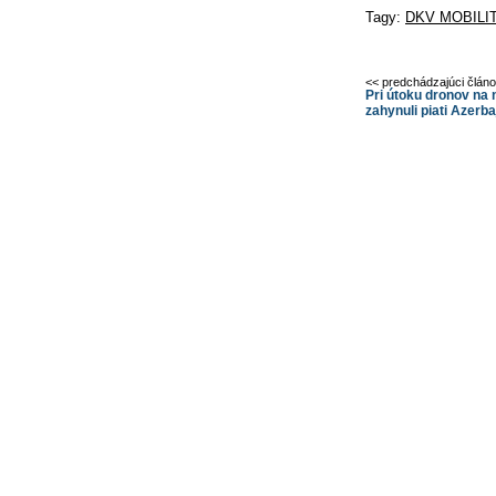
Tagy:
DKV MOBILI
<< predchádzajúci člán
Pri útoku dronov na
zahynuli piati Azerb