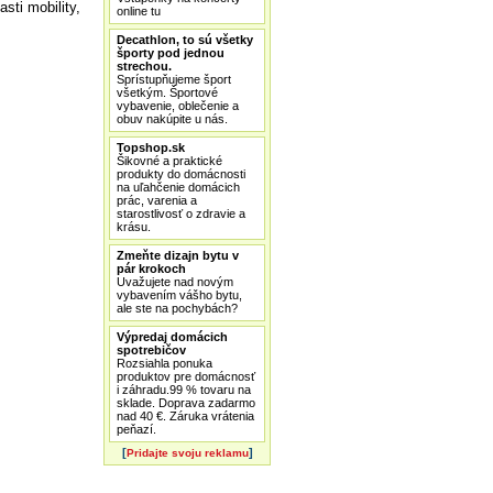
sti mobility,
online tu
Decathlon, to sú všetky
športy pod jednou
strechou.
Sprístupňujeme šport
všetkým. Športové
vybavenie, oblečenie a
obuv nakúpite u nás.
Topshop.sk
Šikovné a praktické
produkty do domácnosti
na uľahčenie domácich
prác, varenia a
starostlivosť o zdravie a
krásu.
Zmeňte dizajn bytu v
pár krokoch
Uvažujete nad novým
vybavením vášho bytu,
ale ste na pochybách?
Výpredaj domácich
spotrebičov
Rozsiahla ponuka
produktov pre domácnosť
i záhradu.99 % tovaru na
sklade. Doprava zadarmo
nad 40 €. Záruka vrátenia
peňazí.
[
]
Pridajte svoju reklamu