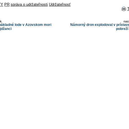
TY
PR
správa o udržateľnosti
Udržateľnosť
ok
nas
 nákladné lode v Azovskom mori
Námorný dron explodoval v prístav
ajdžanci
pobreží