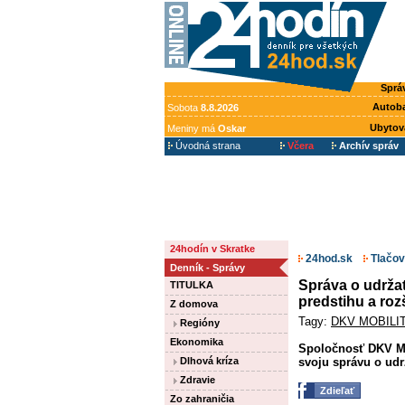
Sprá
Autob
Sobota
8.8.2026
Ubytov
Meniny má
Oskar
Úvodná strana
Včera
Archív správ
24hodín v Skratke
24hod.sk
Tlačov
Denník - Správy
Správa o udržat
TITULKA
predstihu a roz
Z domova
Tagy:
DKV MOBILI
Regióny
Ekonomika
Spoločnosť DKV Mob
svoju správu o udrž
Dlhová kríza
Zdravie
Zdieľať
Zo zahraničia