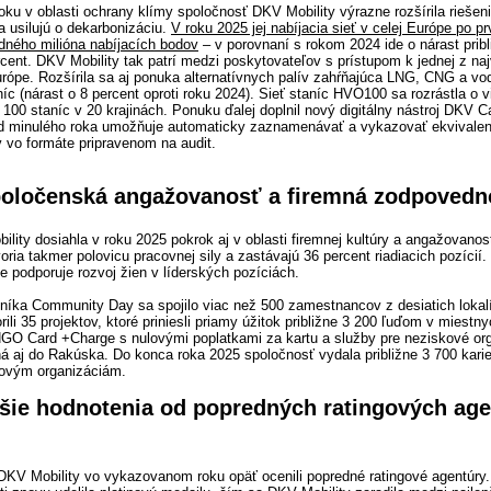
oku v oblasti ochrany klímy spoločnosť DKV Mobility výrazne rozšírila riešen
a usilujú o dekarbonizáciu.
V roku 2025 jej nabíjacia sieť v celej Európe po pr
edného milióna nabíjacích bodov
– v porovnaní s rokom 2024 ide o nárast prib
rcent. DKV Mobility tak patrí medzi poskytovateľov s prístupom k jednej z na
urópe. Rozšírila sa aj ponuka alternatívnych palív zahŕňajúca LNG, CNG a vod
íc (nárast o 8 percent oproti roku 2024). Sieť staníc HVO100 sa rozrástla o 
4 100 staníc v 20 krajinách. Ponuku ďalej doplnil nový digitálny nástroj DKV C
d minulého roka umožňuje automaticky zaznamenávať a vykazovať ekvivalen
 vo formáte pripravenom na audit.
spoločenská angažovanosť a firemná zodpovedn
ity dosiahla v roku 2025 pokrok aj v oblasti firemnej kultúry a angažovanost
ria takmer polovicu pracovnej sily a zastávajú 36 percent riadiacich pozícií
podporuje rozvoj žien v líderských pozíciách.
čníka Community Day sa spojilo viac než 500 zamestnancov z desiatich lokal
rili 35 projektov, ktoré priniesli priamy úžitok približne 3 200 ľuďom v miestn
GO Card +Charge s nulovými poplatkami za kartu a služby pre neziskové org
ná aj do Rakúska. Do konca roka 2025 spoločnosť vydala približne 3 700 kar
kovým organizáciám.
šie hodnotenia od popredných ratingových age
DKV Mobility vo vykazovanom roku opäť ocenili popredné ratingové agentúry.