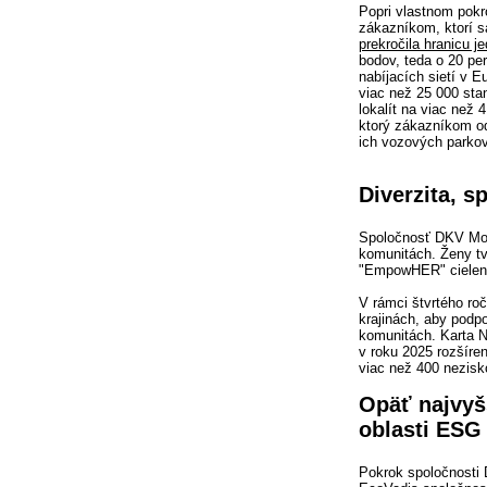
Popri vlastnom pokr
zákazníkom, ktorí s
prekročila hranicu j
bodov, teda o 20 pe
nabíjacích sietí v E
viac než 25 000 stan
lokalít na viac než 
ktorý zákazníkom o
ich vozových parkov
Diverzita, 
Spoločnosť DKV Mobil
komunitách. Ženy tvo
"EmpowHER" cielene 
V rámci štvrtého ro
krajinách, aby podpo
komunitách. Karta N
v roku 2025 rozšíre
viac než 400 nezis
Opäť najvyš
oblasti ESG
Pokrok spoločnosti 