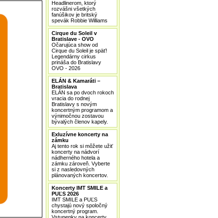
Headlinerom, ktorý
rozvášni všetkých
fanúšikov je britský
spevák Robbie Williams
Cirque du Soleil v
Bratislave - OVO
Očarujúca show od
Cirque du Soleil je späť!
Legendárny cirkus
prináša do Bratislavy
OVO - 2026
ELÁN & Kamaráti –
Bratislava
ELÁN sa po dvoch rokoch
vracia do rodnej
Bratislavy s novým
koncertným programom a
výnimočnou zostavou
bývalých členov kapely.
Exluzívne koncerty na
zámku
Aj tento rok si môžete užiť
koncerty na nádvorí
nádherného hotela a
zámku zároveň. Vyberte
si z nasledovných
plánovaných koncertov.
Koncerty IMT SMILE a
PUĽS 2026
IMT SMILE a PUĽS
chystajú nový spoločný
koncertný program.
Vstupenky na koncerty