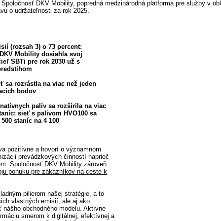
- Spoločnosť DKV Mobility, popredná medzinárodná platforma pre služby v obla
ávu o udržateľnosti za rok 2025.
sií (rozsah 3) o 73 percent:
DKV Mobility dosiahla svoj
ieľ SBTi pre rok 2030 už s
predstihom
eť sa rozrástla na viac než jeden
jacích bodov
natívnych palív sa rozšírila na viac
taníc; sieť s palivom HVO100 sa
 500 staníc na 4 100
va pozitívne a hovorí o významnom
nizácii prevádzkových činností naprieč
om.
Spoločnosť DKV Mobility zároveň
voju ponuku pre zákazníkov na ceste k
ladným pilierom našej stratégie, a to
ich vlastných emisií, ale aj ako
sť nášho obchodného modelu. Aktívne
rmáciu smerom k digitálnej, efektívnej a