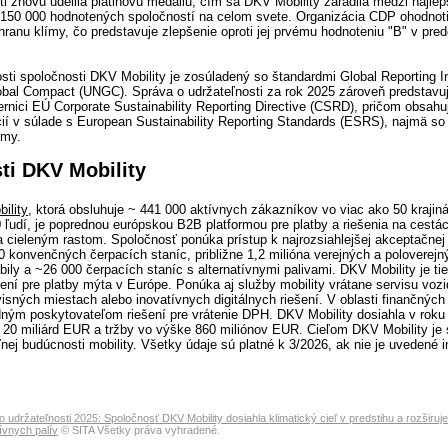
i znovu udelila platinovú medailu, čím sa DKV Mobility zaradila medzi najlep
 150 000 hodnotených spoločností na celom svete. Organizácia CDP ohodnoti
ranu klímy, čo predstavuje zlepšenie oproti jej prvému hodnoteniu "B" v pr
sti spoločnosti DKV Mobility je zosúladený so štandardmi Global Reporting In
obal Compact (UNGC). Správa o udržateľnosti za rok 2025 zároveň predstavuj
nici EÚ Corporate Sustainability Reporting Directive (CSRD), pričom obsahu
cií v súlade s European Sustainability Reporting Standards (ESRS), najmä s
ímy.
ti DKV Mobility
ility
, ktorá obsluhuje ~ 441 000 aktívnych zákazníkov vo viac ako 50 krajin
ľudí, je poprednou európskou B2B platformou pre platby a riešenia na cestách
a cieleným rastom. Spoločnosť ponúka prístup k najrozsiahlejšej akceptačnej 
0 konvenčných čerpacích staníc, približne 1,2 milióna verejných a poloverejn
bily a ~26 000 čerpacích staníc s alternatívnymi palivami. DKV Mobility je t
ení pre platby mýta v Európe. Ponúka aj služby mobility vrátane servisu vozi
visných miestach alebo inovatívnych digitálnych riešení. V oblasti finančných 
ným poskytovateľom riešení pre vrátenie DPH. DKV Mobility dosiahla v roku
 20 miliárd EUR a tržby vo výške 860 miliónov EUR. Cieľom DKV Mobility je
ľnej budúcnosti mobility. Všetky údaje sú platné k 3/2026, ak nie je uvedené i
 udržateľnosti 2025: Spoločnosť DKV Mobility dosiahla klimatický cieľ v predstihu a rozširuj
tívnych palív
© SITA Všetky práva vyhradené.