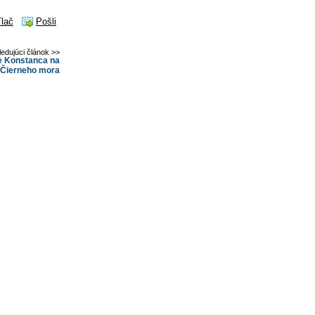
Tlač
Pošli
ledujúci článok >>
e Konstanca na
 Čierneho mora