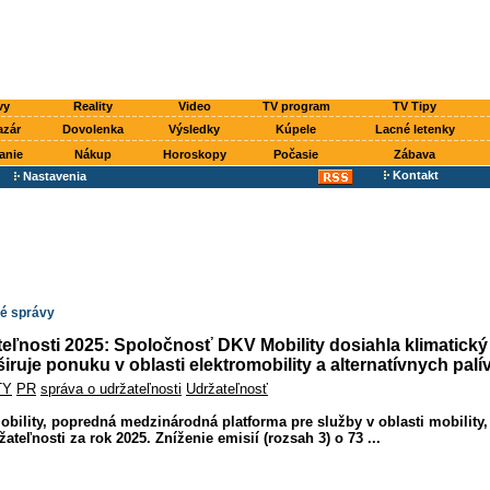
vy
Reality
Video
TV program
TV Tipy
azár
Dovolenka
Výsledky
Kúpele
Lacné letenky
anie
Nákup
Horoskopy
Počasie
Zábava
Kontakt
Nastavenia
é správy
eľnosti 2025: Spoločnosť DKV Mobility dosiahla klimatický 
širuje ponuku v oblasti elektromobility a alternatívnych palí
TY
PR
správa o udržateľnosti
Udržateľnosť
ility, popredná medzinárodná platforma pre služby v oblasti mobility, 
ateľnosti za rok 2025. Zníženie emisií (rozsah 3) o 73 ...