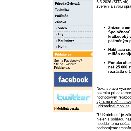
5.6.2026 (SITA.sk) 
Príroda-Zvieratá
zverejnila svoju spr
Technika
Počítače
Zábava
Zníženie emi
Video
Spoločnosť 
Hry
krátkodobý c
päťročným 
Karikatúry
Kohn
Nabíjacia si
milión nabí
Pridajte sa
Ste na Facebooku?
Ponuka alter
Ste na Twitteri?
než 25 000 s
Pridajte sa.
rozrástla o 1
Nová správa vyznie
pokroku pri dekarbo
hodnotovým reťazc
výrazne rozšírila s
udržateľnej mobilite
.
Mobilná verzia
"Udržateľnosť je zák
nielen z pohľadu naš
neoddeliteľná súča
podporujeme transfo