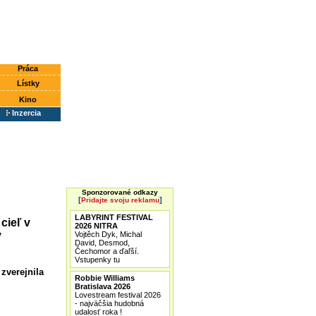
Práca
Lístky
Kino
Inzercia
Sponzorované odkazy
[
]
Pridajte svoju reklamu
LABYRINT FESTIVAL
cieľ v
2026 NITRA
v
Vojtěch Dyk, Michal
David, Desmod,
Čechomor a ďaľší.
Vstupenky tu
zverejnila
Robbie Williams
Bratislava 2026
Lovestream festival 2026
- najväčšia hudobná
udalosť roka !