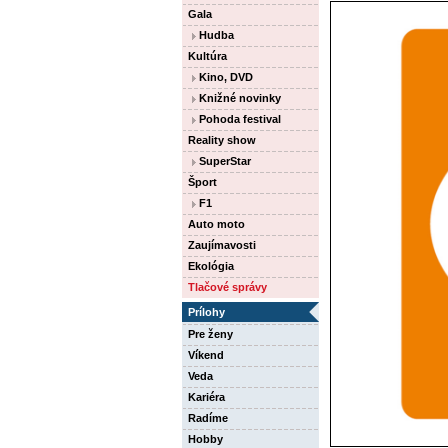
Gala
Hudba
Kultúra
Kino, DVD
Knižné novinky
Pohoda festival
Reality show
SuperStar
Šport
F1
Auto moto
Zaujímavosti
Ekológia
Tlačové správy
Prílohy
Pre ženy
Víkend
Veda
Kariéra
Radíme
Hobby