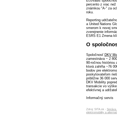
EcoVadis spoločnost
percento z viac než
známkou "A-" za och
roku.
Reporting udržateľno
a United Nations Gl
smerom k novej smer
zverejnenie informá
ESRS E1 Zmena kl
O spoločnos
Spoločnosť
DKV Mob
zamestnáva ~ 2 800 
90-ročnou históriou 
ktorá zahŕňa ~76 00
bodov pre elektromo
poskytovateľom rieš
približne 36 000 ser
DKV Mobility popred
transakcie vo výške
efektívnej a udržate
Informačný servis
Zdroj: SITA.sk -
Správa o
elektromobility a alterna