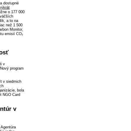
ia dostupné
výkrát
ližne o 177 000
jväčších
ík, a to na
viac než 1 500
arbon Monitor,
tu emisií CO₂
osť
i v
. Nový program
ít v siedmich
ych
anizácie, bola
iet NGO Card
ntúr v
 Agentúra