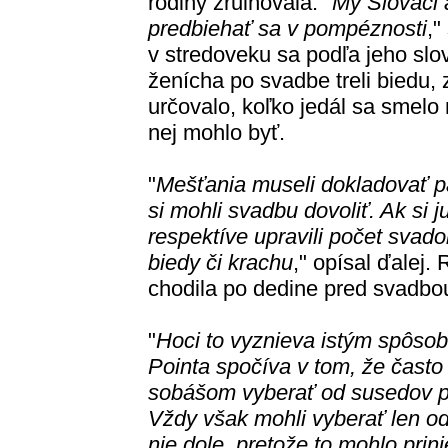
rodiny zruinovala. "
My Slováci 
predbiehať sa v pompéznosti
,"
v stredoveku sa podľa jeho slov 
ženícha po svadbe treli biedu, 
určovalo, koľko jedál sa smelo
nej mohlo byť.
"
Mešťania museli dokladovať p
si mohli svadbu dovoliť. Ak si ju
respektíve upravili počet svado
biedy či krachu
," opísal ďalej.
chodila po dedine pred svadbou
"
Hoci to vyznieva istým spôsob
Pointa spočíva v tom, že často
sobášom vyberať od susedov pe
Vždy však mohli vyberať len o
nie dole, pretože to mohlo prin