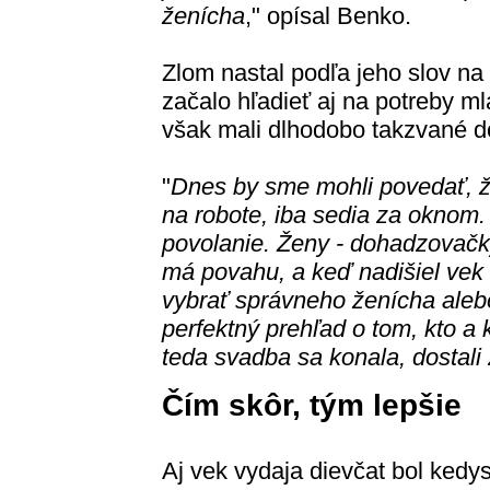
ženícha
," opísal Benko.
Zlom nastal podľa jeho slov na
začalo hľadieť aj na potreby m
však mali dlhodobo takzvané 
"
Dnes by sme mohli povedať, že
na robote, iba sedia za oknom. 
povolanie. Ženy - dohadzovačky
má povahu, a keď nadišiel vek
vybrať správneho ženícha aleb
perfektný prehľad o tom, kto a 
teda svadba sa konala, dostali 
Čím skôr, tým lepšie
Aj vek vydaja dievčat bol kedys