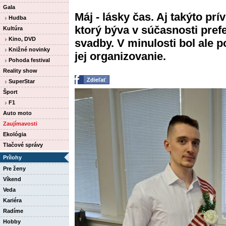
Gala
Máj - lásky čas. Aj takýto pr
Hudba
ktorý býva v súčasnosti pref
Kultúra
Kino, DVD
svadby. V minulosti bol ale 
Knižné novinky
jej organizovanie.
Pohoda festival
Reality show
Zdieľať
SuperStar
Šport
F1
Auto moto
Zaujímavosti
Ekológia
Tlačové správy
Prílohy
Pre ženy
Víkend
Veda
Kariéra
Radíme
Hobby