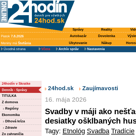
Správy
Reality
Vid
Autobazár
Dovolenka
Výsl
Piatok
7.8.2026
Ubytovanie
Nákup
Horos
Meniny má
Štefánia
Úvodná strana
Včera
Archív správ
Nastavenia
24hodín v Skratke
24hod.sk
Zaujímavosti
Denník - Správy
TITULKA
16. mája 2026
Z domova
Regióny
Svadby v máji ako nešťas
Ekonomika
desiatky ošklbaných hu
Dlhová kríza
Zdravie
Tagy:
Etnológ
Svadba
Tradície
Zo zahraničia