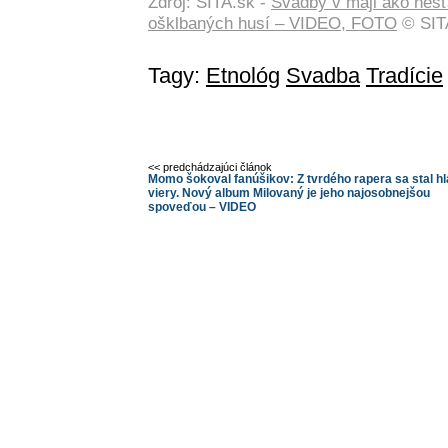
Zdroj: SITA.sk -
Svadby v máji ako nešť
ošklbaných husí – VIDEO, FOTO
© SITA
Tagy:
Etnológ
Svadba
Tradície
<< predchádzajúci článok
Momo šokoval fanúšikov: Z tvrdého rapera sa stal h
viery. Nový album Milovaný je jeho najosobnejšou
spoveďou – VIDEO