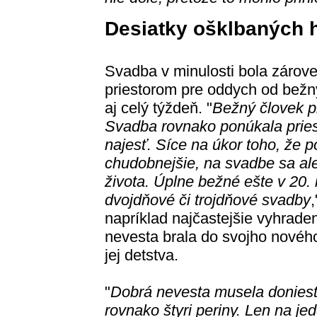
Desiatky ošklbaných 
Svadba v minulosti bola zárove
priestorom pre oddych od bežný
aj celý týždeň. "
Bežný človek p
Svadba rovnako ponúkala priesto
najesť. Síce na úkor toho, že 
chudobnejšie, na svadbe sa al
života. Úplne bežné ešte v 20. i
dvojdňové či trojdňové svadby
napríklad najčastejšie vyhraden
nevesta brala do svojho novéh
jej detstva.
"
Dobrá nevesta musela doniesť 
rovnako štyri periny. Len na je