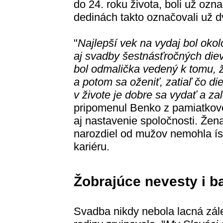
do 24. roku života, boli už ozn
dedinách takto označovali už d
"
Najlepší vek na vydaj bol okol
aj svadby šestnásťročných diev
bol odmalička vedený k tomu, ž
a potom sa oženiť, zatiaľ čo di
v živote je dobre sa vydať a zal
pripomenul Benko z pamiatkové
aj nastavenie spoločnosti. Žen
narozdiel od mužov nemohla ísť
kariéru.
Žobrajúce nevesty i b
Svadba nikdy nebola lacná zál