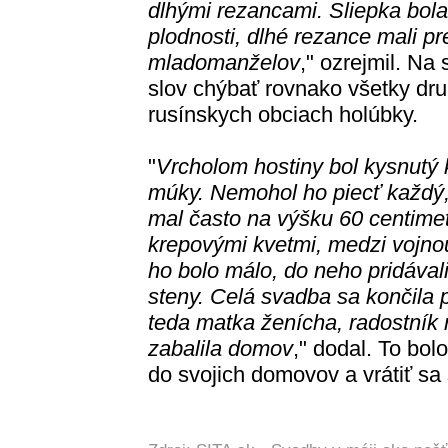
dlhými rezancami. Sliepka bol
plodnosti, dlhé rezance mali pr
mladomanželov
," ozrejmil. Na
slov chýbať rovnako všetky dru
rusínskych obciach holúbky.
"
Vrcholom hostiny bol kysnutý k
múky. Nemohol ho piecť každý, 
mal často na výšku 60 centimetr
krepovými kvetmi, medzi vojnou 
ho bolo málo, do neho pridávali
steny. Celá svadba sa končila
teda matka ženícha, radostník 
zabalila domov
," dodal. To bol
do svojich domovov a vrátiť sa