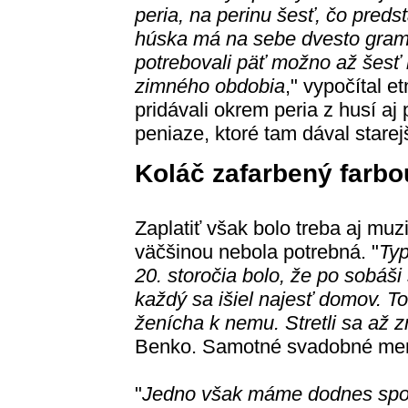
peria, na perinu šesť, čo preds
húska má na sebe dvesto gramov
potrebovali päť možno až šesť h
zimného obdobia
," vypočítal 
pridávali okrem peria z husí aj
peniaze, ktoré tam dával starejš
Koláč zafarbený farbo
Zaplatiť však bolo treba aj muz
väčšinou nebola potrebná. "
Typ
20. storočia bolo, že po sobáši
každý sa išiel najesť domov. T
ženícha k nemu. Stretli sa až
Benko. Samotné svadobné men
"
Jedno však máme dodnes spolo