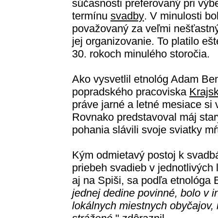
súčasnosti preferovaný pri výb
termínu
svadby
. V minulosti bo
považovaný za veľmi nešťastný
jej organizovanie. To platilo ešt
30. rokoch minulého storočia.
Ako vysvetlil etnológ Adam Be
popradského pracoviska
Krajs
práve jarné a letné mesiace si 
Rovnako predstavoval máj star
pohania slávili svoje sviatky mŕ
Kým odmietavý postoj k svadbám
priebeh svadieb v jednotlivých 
aj na Spiši, sa podľa etnológa B
jednej dedine povinné, bolo v 
lokálnych miestnych obyčajov, 