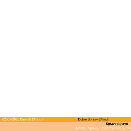
©2005-2026
Denník 24hodin
Dobré Správy 24hodín
Spravodajstvo
Mačka
Správy
Papierové palety
Čo 