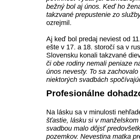
bežný bol aj únos. Keď ho žena
takzvané prepustenie zo služby
ozrejmil.
Aj keď bol predaj neviest od 11
ešte v 17. a 18. storočí sa v 
Slovensku konali takzvané die
či obe rodiny nemali peniaze n
únos nevesty. To sa zachovalo
niektorých svadbách spočívaj
Profesionálne dohadz
Na lásku sa v minulosti nehľade
šťastie, lásku si v manželskom
svadbou malo dôjsť predovšetk
pozemkov. Nevestina matka pr