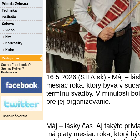
Príroda-Zvieratá
Technika
Počítače
Zábava
Video
Hry
Karikatúry
Kohn
Pridajte sa
Ste na Facebooku?
Ste na Twitteri?
Pridajte sa.
16.5.2026 (SITA.sk) - Máj – lás
mesiac roka, ktorý býva v súča
termínu svadby. V minulosti bo
pre jej organizovanie.
Mobilná verzia
Máj – lásky čas. Aj takýto prívl
má piaty mesiac roka, ktorý bý