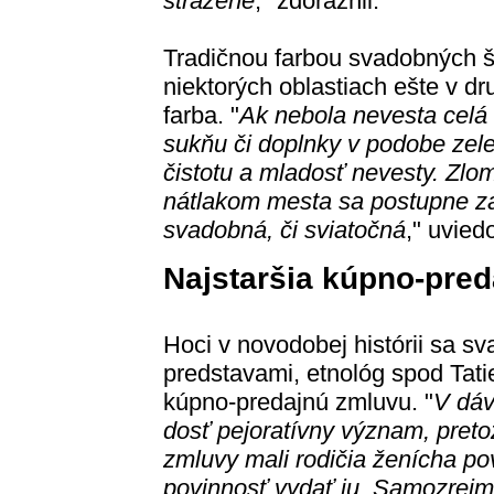
strážené
," zdôraznil.
Tradičnou farbou svadobných ši
niektorých oblastiach ešte v dru
farba. "
Ak nebola nevesta celá
sukňu či doplnky v podobe zele
čistotu a mladosť nevesty. Zlom
nátlakom mesta sa postupne za
svadobná, či sviatočná
," uviedo
Najstaršia kúpno-pre
Hoci v novodobej histórii sa s
predstavami, etnológ spod Tatie
kúpno-predajnú zmluvu. "
V dáv
dosť pejoratívny význam, preto
zmluvy mali rodičia ženícha pov
povinnosť vydať ju. Samozrejm