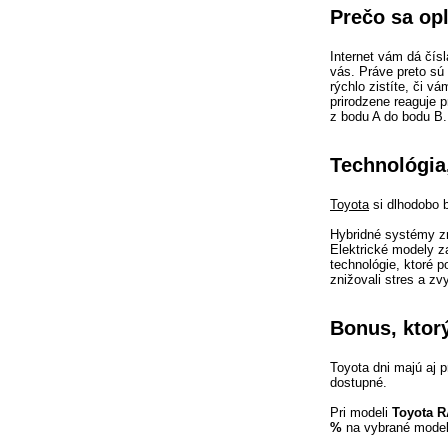
Prečo sa opl
Internet vám dá čís
vás. Práve preto sú
rýchlo zistíte, či 
prirodzene reaguje p
z bodu A do bodu B.
Technológia
Toyota
si dlhodobo b
Hybridné systémy zn
Elektrické modely za
technológie, ktoré p
znižovali stres a zv
Bonus, ktor
Toyota dni majú aj p
dostupné.
Pri modeli
Toyota 
%
na vybrané model