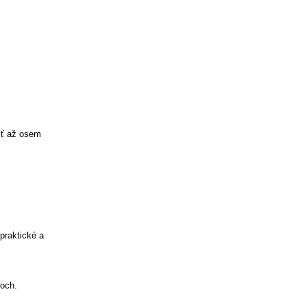
iť až osem
praktické a
koch.