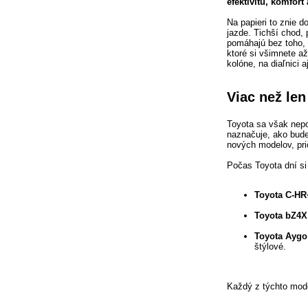
efektivitu, komfort
Na papieri to znie do
jazde. Tichší chod, 
pomáhajú bez toho, a
ktoré si všimnete a
kolóne, na diaľnici 
Viac než len
Toyota sa však nepo
naznačuje, ako bude
nových modelov, pri
Počas Toyota dní si
Toyota C-HR
Toyota bZ4X
Toyota Aygo
štýlové.
Každý z týchto mode