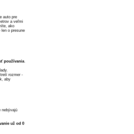
e auto pre
metrov a veľmi
níte, ako
e len o presune
sť používania
.
lady.
tretí rozmer -
k, aby
e nebývajú
vanie už od 0