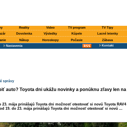
vy
Reality
Video
TV program
TV Tipy
azár
Dovolenka
Výsledky
Kúpele
Lacné letenky
anie
Nákup
Horoskopy
Počasie
Zábava
Kontakt
Nastavenia
é správy
iť auto? Toyota dni ukážu novinky a ponúknu zľavy len na 
o 23. mája prinášajú Toyota dni možnosť otestovať si novú Toyota RAV4 
od 19. do 23. mája prinášajú Toyota dni možnosť otestovať si novú ...