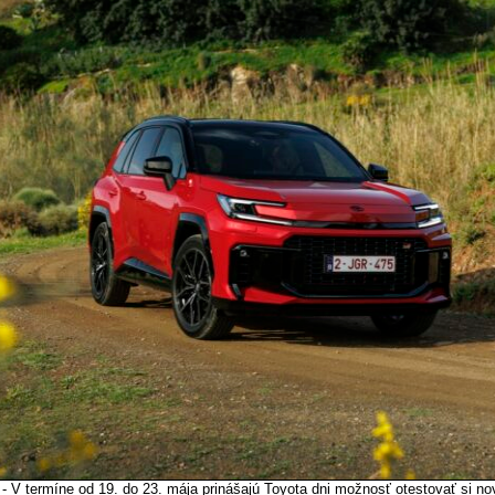
 - V termíne od 19. do 23. mája prinášajú Toyota dni možnosť otestovať si n