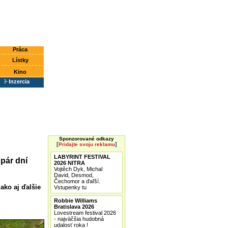
Práca
Lístky
Kino
Inzercia
Sponzorované odkazy
[
]
Pridajte svoju reklamu
LABYRINT FESTIVAL
pár dní
2026 NITRA
Vojtěch Dyk, Michal
David, Desmod,
Čechomor a ďaľší.
ako aj ďalšie
Vstupenky tu
Robbie Williams
Bratislava 2026
Lovestream festival 2026
- najväčšia hudobná
udalosť roka !