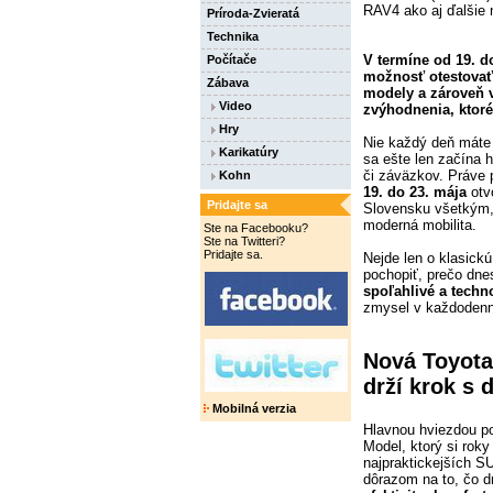
RAV4 ako aj ďalšie 
Príroda-Zvieratá
Technika
V termíne od 19. d
Počítače
možnosť otestovať 
Zábava
modely a zároveň v
Video
zvýhodnenia, ktoré
Hry
Nie každý deň máte 
Karikatúry
sa ešte len začína h
či záväzkov. Práve 
Kohn
19. do 23. mája
otv
Pridajte sa
Slovensku všetkým, 
moderná mobilita.
Ste na Facebooku?
Ste na Twitteri?
Pridajte sa.
Nejde len o klasickú
pochopiť, prečo dne
spoľahlivé a techn
zmysel v každodenn
Nová Toyota
drží krok s 
Mobilná verzia
Hlavnou hviezdou p
Model, ktorý si rok
najpraktickejších S
dôrazom na to, čo d