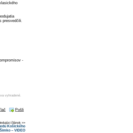
 klasického
podujatia
 presvedčili.
 kompromisov -
áva vyhradené.
Tlač
Pošli
ledujúci článok >>
sedu Košického
r Šimko – VIDEO