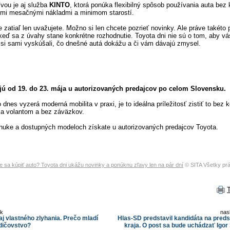
ívou je aj služba
KINTO
, ktorá ponúka flexibilný spôsob používania auta bez
nými mesačnými nákladmi a minimom starostí.
zatiaľ len uvažujete. Možno si len chcete pozrieť novinky. Ale práve takéto 
ď sa z úvahy stane konkrétne rozhodnutie. Toyota dni nie sú o tom, aby vás
 si sami vyskúšali, čo dnešné autá dokážu a či vám dávajú zmysel.
jú od 19. do 23. mája u autorizovaných predajcov po celom Slovensku.
dnes vyzerá moderná mobilita v praxi, je to ideálna príležitosť zistiť to bez
a volantom a bez záväzkov.
onuke a dostupných modeloch získate u autorizovaných predajcov Toyota.
e sa kúpiť auto? Toyota dni ukážu novinky a ponúknu zľavy len na pár dní
© SITA Všetky pr
ok
nas
aj vlastného zlyhania. Prečo mladí
Hlas-SD predstavil kandidáta na pred
odičovstvo?
kraja. O post sa bude uchádzať Igo