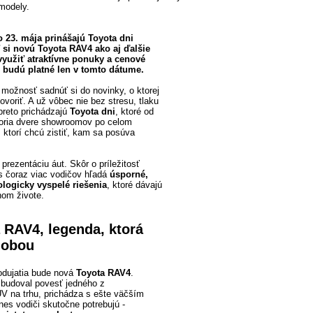
modely.
o 23. mája prinášajú Toyota dni
si novú Toyota RAV4 ako aj ďalšie
yužiť atraktívne ponuky a cenové
 budú platné len v tomto dátume.
možnosť sadnúť si do novinky, o ktorej
ovoriť. A už vôbec nie bez stresu, tlaku
preto prichádzajú
Toyota dni
, ktoré od
oria dvere showroomov po celom
ktorí chcú zistiť, kam sa posúva
 prezentáciu áut. Skôr o príležitosť
s čoraz viac vodičov hľadá
úsporné,
ologicky vyspelé riešenia
, ktoré dávajú
om živote.
 RAV4, legenda, ktorá
dobou
odujatia bude nová
Toyota RAV4
.
y budoval povesť jedného z
UV na trhu, prichádza s ešte väčším
nes vodiči skutočne potrebujú -