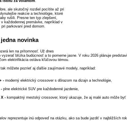
 a istotu za volantom
.
bre, ale skutočný rozdiel pocítite až pri
plynulejšie reakcie a technológie, ktoré
by rušili. Presne ten typ zlepšení,
ž v každodennej premávke, napríklad v
aj pri parkovaní pred domom.
 jedna novinka
zerá len na prítomnosť. Už dnes
 vyzerať blízka budúcnosť a to pomerne jasne. V roku 2026 plánuje predstav
čom elektrifikácia ostáva kľúčovou témou.
 tak môžete pozrieť aj ďalšie zaujímavé modely, napríklad:
+ -
moderný elektrický crossover s dôrazom na dizajn a technológie,
 -
plne elektrické SUV pre každodenné jazdenie,
 X
-
kompaktný mestský crossover, ktorý ukazuje, že aj malé auto môže byť 
lov reprezentuje inú odpoveď na otázku, ako sa bude jazdiť v najbližších ro