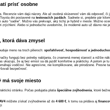
atí prísť osobne
la. Recenzie vám dajú názory. Ale až osobná skúsenosť vám dá odpoveď, či j
 Toyota dni postavené na
testovacích jazdách
. Sadnete si, prejdete pár kilo
vám auto "sadne". Možno vás prekvapí, aký tichý je hybrid v meste. Možno oce
ri zrýchlení. Alebo si jednoducho uvedomíte, že moderné auto už dávno nie j
, ktorá dáva zmysel
uduje meno na troch pilieroch:
spoľahlivosť, hospodárnosť a jednoducho
ačky fungujú bez potreby nabíjania, čo znamená menej starostí a nižšie nák
s ukazujú, že aj bez emisií sa dá jazdiť komfortne a prakticky. A potom je tu 
omáhajú vodičovi. Nie agresívne, nie komplikovane, ale prirodzene. Presne ta
yšovali bezpečnosť.
ý má svoje miesto
raktickú stránku. Počas podujatia platia
špeciálne zvýhodnenia
, ktoré bežn
RAV4
môžete získať zvýhodnenie až do
4 600 €
, k tomu sa pridáva aj
financo
y.