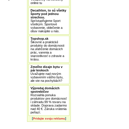
online tu
Decathlon, to sú všetky
športy pod jednou
strechou.
Sprístupňujeme šport
všetkým. Športové
vybavenie, oblečenie a
obuv nakúpite u nás.
Topshop.sk
Šikovné a praktické
produkty do domácnosti
na uľahčenie domácich
prác, varenia a
starostlivosť o zdravie a
krásu.
Zmeňte dizajn bytu v
pár krokoch
Uvažujete nad novým
vybavením vášho bytu,
ale ste na pochybách?
Výpredaj domácich
spotrebičov
Rozsiahla ponuka
produktov pre domácnosť
i záhradu.99 % tovaru na
sklade. Doprava zadarmo
nad 40 €. Záruka vrátenia
peňazí.
[
]
Pridajte svoju reklamu