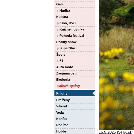
Gala
Hudba
Kultúra
Kino, DVD
Knižné novinky
Pohoda festival
Reality show
SuperStar
Šport
F1
Auto moto
Zaujímavosti
Ekológia
Tlačové správy
Prílohy
Pre ženy
Víkend
Veda
Kariéra
Radíme
Hobby
16.5.2026 (SITA.sk)