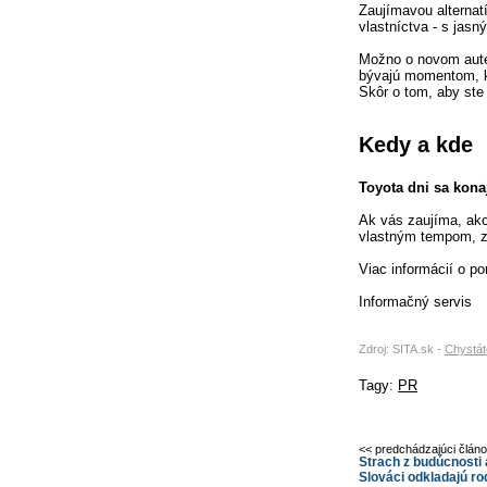
Zaujímavou alternat
vlastníctva - s jas
Možno o novom aute 
bývajú momentom, ke
Skôr o tom, aby ste
Kedy a kde
Toyota dni sa kona
Ak vás zaujíma, ako 
vlastným tempom, z
Viac informácií o p
Informačný servis
Zdroj: SITA.sk -
Chystát
Tagy:
PR
<< predchádzajúci člán
Strach z budúcnosti 
Slováci odkladajú r