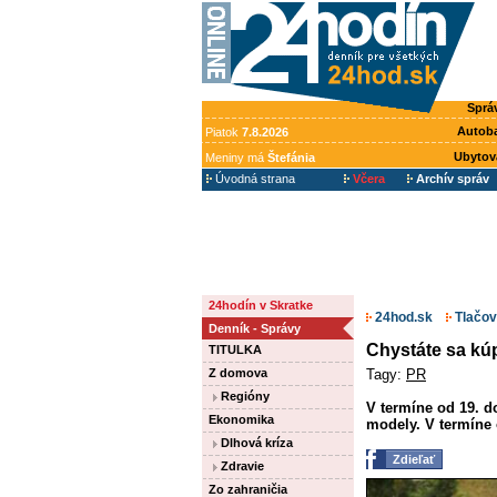
Sprá
Autob
Piatok
7.8.2026
Ubytov
Meniny má
Štefánia
Úvodná strana
Včera
Archív správ
24hodín v Skratke
24hod.sk
Tlačov
Denník - Správy
Chystáte sa kúp
TITULKA
Tagy:
PR
Z domova
Regióny
V termíne od 19. d
Ekonomika
modely. V termíne 
Dlhová kríza
Zdieľať
Zdravie
Zo zahraničia