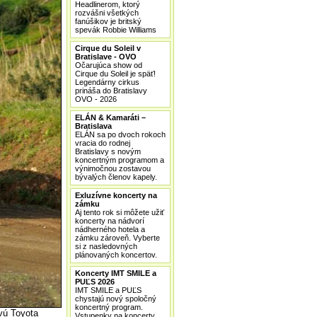
Headlinerom, ktorý
rozvášni všetkých
fanúšikov je britský
spevák Robbie Williams
Cirque du Soleil v
Bratislave - OVO
Očarujúca show od
Cirque du Soleil je späť!
Legendárny cirkus
prináša do Bratislavy
OVO - 2026
ELÁN & Kamaráti –
Bratislava
ELÁN sa po dvoch rokoch
vracia do rodnej
Bratislavy s novým
koncertným programom a
výnimočnou zostavou
bývalých členov kapely.
Exluzívne koncerty na
zámku
Aj tento rok si môžete užiť
koncerty na nádvorí
nádherného hotela a
zámku zároveň. Vyberte
si z nasledovných
plánovaných koncertov.
Koncerty IMT SMILE a
PUĽS 2026
IMT SMILE a PUĽS
chystajú nový spoločný
koncertný program.
ovú Toyota
Vstupenky na koncerty