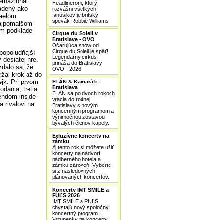
ernazionali
Headlinerom, ktorý
sadený ako
rozvášni všetkých
fanúšikov je britský
faelom
spevák Robbie Williams
 najpomalšom
om podklade
Cirque du Soleil v
Bratislave - OVO
Očarujúca show od
Cirque du Soleil je späť!
 popoludňajší
Legendárny cirkus
 desiatej hre.
prináša do Bratislavy
dalo sa, že
OVO - 2026
ržal krok až do
ejk. Pri prvom
ELÁN & Kamaráti –
Bratislava
dania, tretia
ELÁN sa po dvoch rokoch
endom inside-
vracia do rodnej
 rivalovi na
Bratislavy s novým
koncertným programom a
výnimočnou zostavou
bývalých členov kapely.
Exluzívne koncerty na
zámku
Aj tento rok si môžete užiť
koncerty na nádvorí
nádherného hotela a
zámku zároveň. Vyberte
si z nasledovných
plánovaných koncertov.
Koncerty IMT SMILE a
PUĽS 2026
IMT SMILE a PUĽS
chystajú nový spoločný
koncertný program.
Vstupenky na koncerty