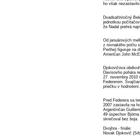
ho však nezastavilo
Dvadsaťtriročný Bel
jednotkou počítačové
že Nadal prehrá najn
Od januárových mel
z rovnakého počtu s
Perthe) figuruje na 
Američan John McEn
Djokovičova obdivuh
Davisovho pohára re
27. novembra 2010 v
Federerom. Švajčiara
priečku v hodnotení.
Pred Federera sa ter
2007 zastavila na h
Argentínčan Guiller
49 úspechov Björna 
skrečoval bez boja.
Dvojhra - finále:
Novak Djokovič (Srb.