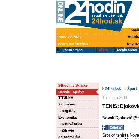
Sprá
Autob
Piatok
7.8.2026
Ubytov
Meniny má
Štefánia
Úvodná strana
Včera
Archív správ
24hodín v Skratke
24hod.sk
Šport
Denník - Správy
15. mája 2011
TITULKA
Z domova
TENIS: Djokovi
Regióny
Ekonomika
Novak Djokovič (Srb
Dlhová kríza
Zdieľať
Zdravie
Srbský tenista Nova
Zo zahraničia