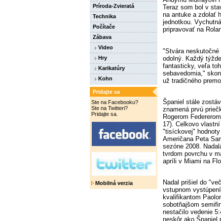
Príroda-Zvieratá
Teraz som bol v sta
na antuke a zdolať h
Technika
jednotkou. Vychutná
Počítače
pripravovať na Rola
Zábava
Video
"Stvára neskutočné 
odolný. Každý týžde
Hry
fantasticky, veľa to
Karikatúry
sebavedomia," skon
Kohn
už tradičného premo
Pridajte sa
Španiel stále zostá
Ste na Facebooku?
Ste na Twitteri?
znamená prvú priečk
Pridajte sa.
Rogerom Federerom
17). Celkovo vlastní
"tisíckovej" hodnoty
Američana Peta Samp
sezóne 2008. Nadala 
tvrdom povrchu v ma
apríli v Miami na Flo
Nadal prišiel do "v
Mobilná verzia
vstupnom vystúpení 
kvalifikantom Paolo
sobotňajšom semifin
nestačilo vedenie 5:
neskôr ako Španiel 