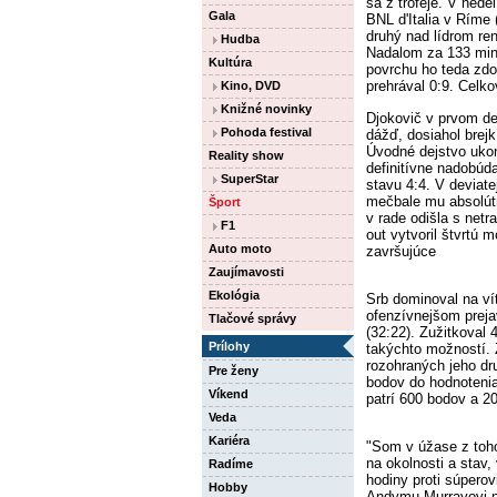
sa z trofeje. V nede
Gala
BNL d'Italia v Ríme
druhý nad lídrom r
Hudba
Nadalom za 133 minú
Kultúra
povrchu ho teda zdo
prehrával 0:9. Celkov
Kino, DVD
Knižné novinky
Djokovič v prvom de
Pohoda festival
dážď, dosiahol brejk
Úvodné dejstvo uko
Reality show
definitívne nadobúd
SuperStar
stavu 4:4. V deviate
mečbale mu absolútn
Šport
v rade odišla s net
F1
out vytvoril štvrtú 
Auto moto
završujúce
Zaujímavosti
Ekológia
Srb dominoval na ví
ofenzívnejšom preja
Tlačové správy
(32:22). Zužitkoval 
Prílohy
takýchto možností. Z
rozohraných jeho d
Pre ženy
bodov do hodnotenia
Víkend
patrí 600 bodov a 20
Veda
Kariéra
"Som v úžase z toh
na okolnosti a stav,
Radíme
hodiny proti súperovi
Hobby
Andymu Murrayovi na