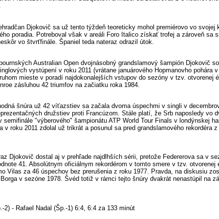
.
ehradčan Djokovič sa už tento týždeň teoreticky mohol premiérovo vo svojej k
ho poradia. Potreboval však v areáli Foro Italico získať trofej a zároveň sa s
eskôr vo štvrťfinále. Španiel teda nateraz odrazil útok.
bournských Australian Open dvojnásobný grandslamový šampión Djokovič s
inglových vystúpení v roku 2011 (vrátane januárového Hopmanovho pohára v
druhom mieste v poradí najdokonalejších vstupov do sezóny v tzv. otvorenej é
roe zásluhou 42 triumfov na začiatku roka 1984.
odná šnúra už 42 víťazstiev sa začala dvoma úspechmi v singli v decembro
prezentačných družstiev proti Francúzom. Stále platí, že Srb naposledy vo dv
 semifinále "výberového" šampionátu ATP World Tour Finals v londýnskej ha
 v roku 2011 zdolal už trikrát a posunul sa pred grandslamového rekordéra z 
az Djokovič dostal aj v prehľade najdlhších sérii, pretože Federerova sa v s
odnote 41. Absolútnym oficiálnym rekordérom v tomto smere v tzv. otvorenej é
mo Vilas za 46 úspechov bez prerušenia z roku 1977. Pravda, na diskusiu zo
Borga v sezóne 1978. Švéd totiž v rámci tejto šnúry dvakrát nenastúpil na z
-2) - Rafael Nadal (Šp.-1) 6:4, 6:4 za 133 minút