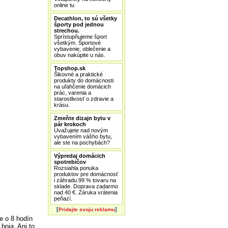
online tu
Decathlon, to sú všetky
športy pod jednou
strechou.
Sprístupňujeme šport
všetkým. Športové
vybavenie, oblečenie a
obuv nakúpite u nás.
Topshop.sk
Šikovné a praktické
produkty do domácnosti
na uľahčenie domácich
prác, varenia a
starostlivosť o zdravie a
krásu.
Zmeňte dizajn bytu v
pár krokoch
Uvažujete nad novým
vybavením vášho bytu,
ale ste na pochybách?
Výpredaj domácich
spotrebičov
Rozsiahla ponuka
produktov pre domácnosť
i záhradu.99 % tovaru na
sklade. Doprava zadarmo
nad 40 €. Záruka vrátenia
peňazí.
[
]
Pridajte svoju reklamu
e o 8 hodín
boja. Ani to