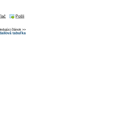
Tlač
Pošli
ledujúci článok >>
dailová tabuľka