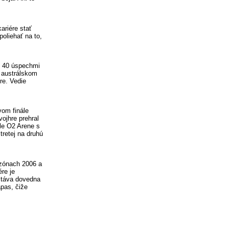
ariére stať
poliehať na to,
o 40 úspechmi
 austrálskom
re. Vedie
vom finále
ojhre prehral
le O2 Arene s
tretej na druhú
ezónach 2006 a
re je
stáva dovedna
ápas, čiže