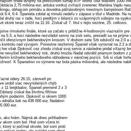
ľňajšom finále dvojhry na prestížnom turnaji ATP World Tour Masters 1000 Int
 (dotácia 2,75 milióna eur, antuka vonku) zvíťazil zverenec Mariána Vajdu na
enkingu, obhajcom primátu a dovedna päťnásobným miestnym šampiónom Ra
t 6:4, 6:4. Španiela zdolal aj minulú nedeľu v zápase o titul v Madride. Na
lal druhý raz v rade, hoci predtým v bilancii zo vzájomných súbojov na sypk
é skóre teraz znížil na 11:16. Získal už 7. titul v tejto sezóne, 25. celkovo.
jstve rímskeho finále, ktoré sa začalo s približne 4-hodinovým viaznutím pre
 na 5:3, a hoci následne nezvládol servis na zisk setu, presadil sa na príjme v
nčil ofenzívnym bekhendovým krosom. V druhom sete Srb odskočil na 2:0 a z
a kontrolu nad vývojom. Povestne nezlomný Španiel však vyrovnal na 2:2 a d
j hre však Djokovič cez zhodu získal svoj servis a následne pridal víťazný br
e nevyšiel bekhendový risk, druhú hrozbu Nadal odvrátil priamym bodom z po
rafením krížneho bekhendového obhodenia v náročnej pozícii. Srb si však forh
možnosť. K Španielovi vo výmene raz bola páska milosrdná, ale následne nabila
ťazné údery 26:15, zároveň pri
ve urobil viac nevynútených chýb
4 z 11 brejkbalov, Španiel premenil 2 z 3
dolaný získal iba štvrtinu fiftínov
ruhým podaním. Djokovič si okrem 1000
 odnáša šek na 438 000 eur, Nadalovi
5 000 eur.
o, ako hrám. Najmä ak dnes prihliadnem
 v akom som bol. Hral som včera tri
, ktorý si počínal skvele, bol som proti
 pokraji prehry, ale zvládol som obrat.