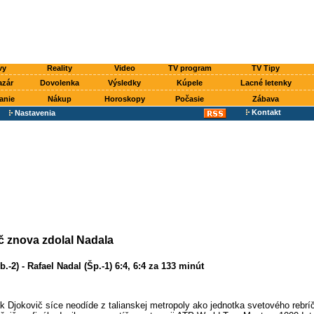
vy
Reality
Video
TV program
TV Tipy
azár
Dovolenka
Výsledky
Kúpele
Lacné letenky
anie
Nákup
Horoskopy
Počasie
Zábava
Kontakt
Nastavenia
č znova zdolal Nadala
.-2) - Rafael Nadal (Šp.-1) 6:4, 6:4 za 133 minút
k Djokovič síce neodíde z talianskej metropoly ako jednotka svetového rebríč