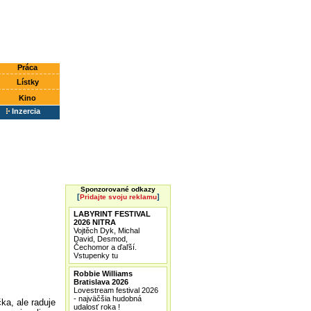
Práca
Lístky
Kino
Inzercia
Sponzorované odkazy
[
]
Pridajte svoju reklamu
LABYRINT FESTIVAL
2026 NITRA
Vojtěch Dyk, Michal
David, Desmod,
Čechomor a ďaľší.
Vstupenky tu
Robbie Williams
Bratislava 2026
Lovestream festival 2026
- najväčšia hudobná
ka, ale raduje
udalosť roka !