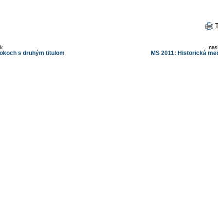
ok
nas
rokoch s druhým titulom
MS 2011: Historická me