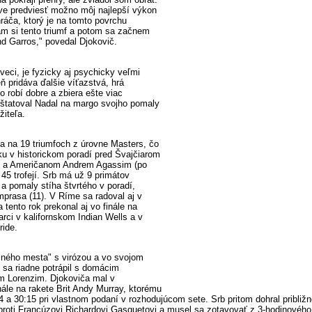
ve predviesť možno môj najlepší výkon
ráča, ktorý je na tomto povrchu
m si tento triumf a potom sa začnem
nd Garros," povedal Djokovič.
veci, je fyzicky aj psychicky veľmi
ň pridáva ďalšie víťazstvá, hrá
ho robí dobre a zbiera ešte viac
štatoval Nadal na margo svojho pomaly
žiteľa.
va na 19 triumfoch z úrovne Masters, čo
u v historickom poradí pred Švajčiarom
 a Američanom Andrem Agassim (po
 45 trofejí. Srb má už 9 primátov
 a pomaly stíha štvrtého v poradí,
rasa (11). V Ríme sa radoval aj v
tento rok prekonal aj vo finále na
rci v kalifornskom Indian Wells a v
ride.
ečného mesta" s virózou a vo svojom
sa riadne potrápil s domácim
m Lorenzim. Djokoviča mal v
ále na rakete Brit Andy Murray, ktorému
4 a 30:15 pri vlastnom podaní v rozhodujúcom sete. Srb pritom dohral približn
proti Francúzovi Richardovi Gasquetovi a musel sa zotavovať z 3-hodinového 