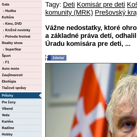
Tagy:
Deti
Komisár pre deti
Koš
Gala
komunity (MRK)
Prešovský kra
Hudba
Kultúra
Kino, DVD
Vážne nedostatky, ktoré ohr
Knižné novinky
a základné práva detí, odhal
Pohoda festival
Úradu komisára pre deti, ...
Reality show
SuperStar
Šport
Zdieľať
F1
Auto moto
Zaujímavosti
Ekológia
Tlačové správy
Prílohy
Pre ženy
Víkend
Veda
Kariéra
Radíme
Hobby