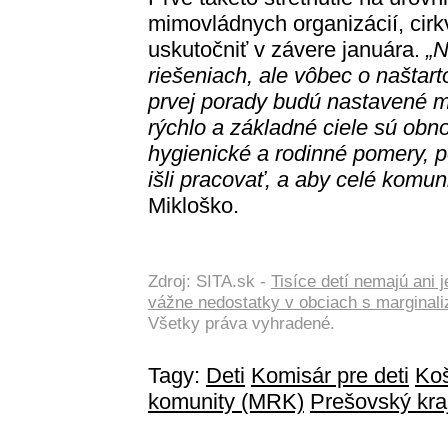
mimovládnych organizácií, cirk
uskutočniť v závere januára.
„N
riešeniach, ale vôbec o naštar
prvej porady budú nastavené m
rýchlo a základné ciele sú obn
hygienické a rodinné pomery, p
išli pracovať, a aby celé komun
Mikloško.
Zdroj: SITA.sk -
Tisíce detí nemajú ani 
vážne nedostatky v obciach s margina
Všetky práva vyhradené.
Tagy:
Deti
Komisár pre deti
Koš
komunity (MRK)
Prešovský kra