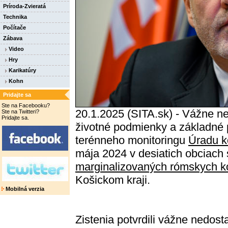
Príroda-Zvieratá
Technika
Počítače
Zábava
Video
Hry
Karikatúry
Kohn
Pridajte sa
Ste na Facebooku?
20.1.2025 (SITA.sk) - Vážne ne
Ste na Twitteri?
Pridajte sa.
životné podmienky a základné p
terénneho monitoringu
Úradu k
mája 2024 v desiatich obciach
marginalizovaných rómskych 
Košickom kraji.
Mobilná verzia
Zistenia potvrdili vážne nedost