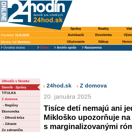
Správy
Reality
Vid
Autobazár
Dovolenka
Výsl
Pondelok
10.8.2026
Ubytovanie
Nákup
Horos
Meniny má
Vavrinec
Úvodná strana
Včera
Archív správ
Nastavenia
24hodín v Skratke
24hod.sk
Z domova
Denník - Správy
TITULKA
20. januára 2025
Z domova
Regióny
Tisíce detí nemajú ani j
Ekonomika
Mikloško upozorňuje na
Dlhová kríza
Zdravie
s marginalizovanými r
Zo zahraničia