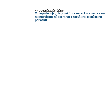
<< predchádzajúci článok
Trump sľubuje „zlatý vek“ pre Ameriku, svet očakáv
nepredvídateľné líderstvo a narušenie globálneho
poriadku