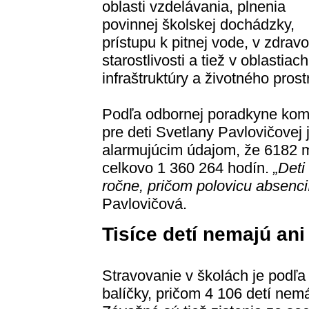
oblasti vzdelávania, plnenia
povinnej školskej dochádzky,
prístupu k pitnej vode, v zdravo
starostlivosti a tiež v oblastiach
infraštruktúry a životného prost
Podľa odbornej poradkyne kom
pre deti Svetlany Pavlovičovej 
alarmujúcim údajom, že 6182 
celkovo 1 360 264 hodín.
„Deti
ročne, pričom polovicu absencií
Pavlovičová.
Tisíce detí nemajú ani
Stravovanie v školách je podľ
balíčky, pričom 4 106 detí nemá