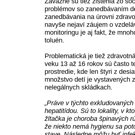
Závažné sú tiež zistenia zo soc
problémov so zanedbávaním de
zanedbávania na úrovni zdravot
navyše nejaví záujem o vzdeláv
monitoringu je aj fakt, že mno
toluén.
Problematická je tiež zdravotná
veku 13 až 16 rokov sú často te
prostredie, kde len štyri z des
množstvo detí je vystavených 
nelegálnych skládkach.
„Práve v týchto exkludovaných 
hepatitídou. Sú to lokality, v k
žltačka je choroba špinavých rú
že niekto nemá hygienu sa pot
stave. Následne môžu byť infe