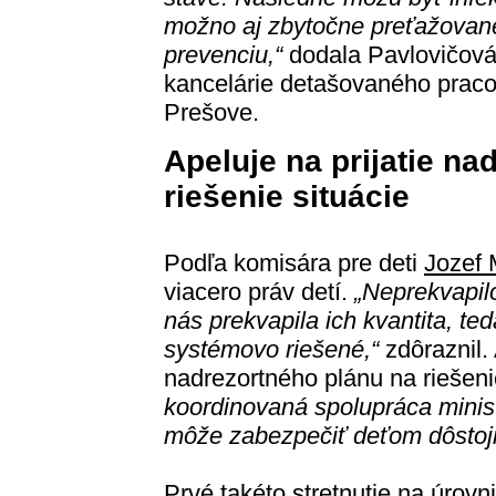
možno aj zbytočne preťažovan
prevenciu,“
dodala Pavlovičová,
kancelárie detašovaného praco
Prešove.
Apeluje na prijatie na
riešenie situácie
Podľa komisára pre deti
Jozef 
viacero práv detí.
„Neprekvapilo
nás prekvapila ich kvantita, ted
systémovo riešené,“
zdôraznil. 
nadrezortného plánu na riešeni
koordinovaná spolupráca ministe
môže zabezpečiť deťom dôstojn
Prvé takéto stretnutie na úrovn