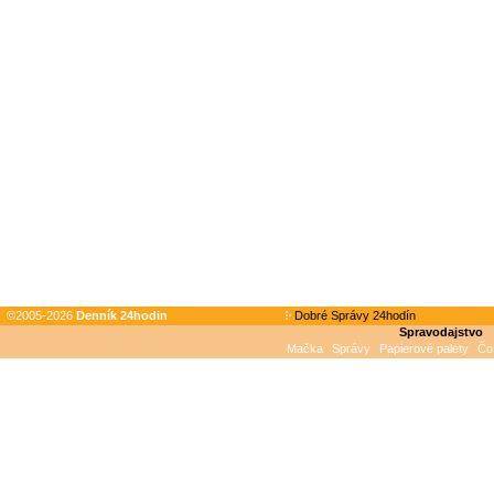
©2005-2026
Denník 24hodin
Dobré Správy 24hodín
Spravodajstvo
Mačka
Správy
Papierové palety
Čo 