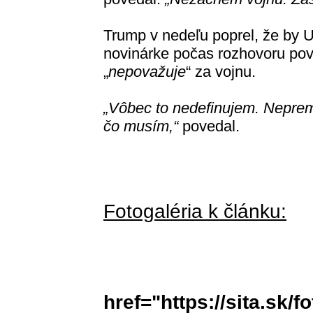
Trump v nedeľu poprel, že by U
novinárke počas rozhovoru pov
„
nepovažuje
“ za vojnu.
„Vôbec to nedefinujem. Nepre
čo musím,“
povedal.
Fotogaléria k článku:
href="https://sita.sk/f