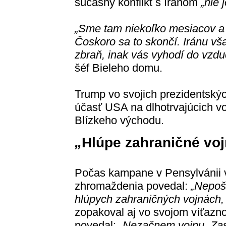
súčasný konflikt s Iránom
„nie 
„Sme tam niekoľko mesiacov a h
Čoskoro sa to skončí. Iránu vš
zbraň, inak vás vyhodí do vzd
šéf Bieleho domu.
Trump vo svojich prezidentský
účasť USA na dlhotrvajúcich vo
Blízkeho východu.
„
Hlúpe zahraničné vo
Počas kampane v Pensylvánii 
zhromaždenia povedal:
„Nepoš
hlúpych zahraničných vojnách, 
zopakoval aj vo svojom víťazn
povedal:
„Nezačnem vojnu. Zas