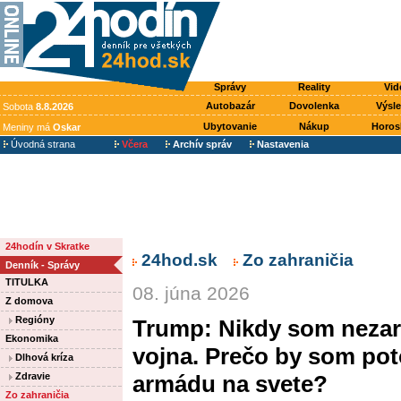
Správy
Reality
Vid
Autobazár
Dovolenka
Výsl
Sobota
8.8.2026
Ubytovanie
Nákup
Horos
Meniny má
Oskar
Úvodná strana
Včera
Archív správ
Nastavenia
24hodín v Skratke
24hod.sk
Zo zahraničia
Denník - Správy
TITULKA
08. júna 2026
Z domova
Regióny
Trump: Nikdy som nezaru
Ekonomika
vojna. Prečo by som pot
Dlhová kríza
Zdravie
armádu na svete?
Zo zahraničia