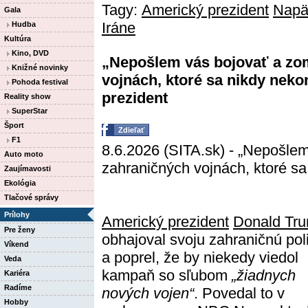
Tagy:
Americký prezident
Napä
Gala
Iráne
Hudba
Kultúra
Kino, DVD
„Nepošlem vás bojovať a zom
Knižné novinky
vojnách, ktoré sa nikdy nek
Pohoda festival
prezident
Reality show
SuperStar
Šport
Zdieľať
F1
8.6.2026 (SITA.sk) - „Nepošlem
Auto moto
zahraničných vojnách, ktoré sa
Zaujímavosti
Ekológia
Tlačové správy
Prílohy
Americký prezident
Donald Tr
Pre ženy
obhajoval svoju zahraničnú poli
Víkend
a poprel, že by niekedy viedol
Veda
kampaň so sľubom
„žiadnych
Kariéra
Radíme
nových vojen“
. Povedal to v
Hobby