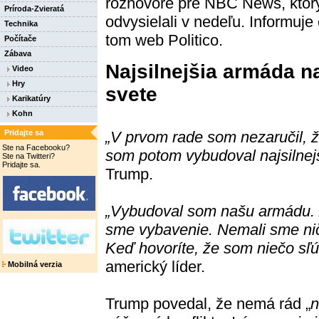
rozhovore pre NBC News, ktor
Príroda-Zvieratá
odvysielali v nedeľu. Informuje
Technika
tom web Politico.
Počítače
Zábava
Najsilnejšia armáda n
Video
Hry
svete
Karikatúry
Kohn
Pridajte sa
„V prvom rade som nezaručil, 
Ste na Facebooku?
som potom vybudoval najsilnej
Ste na Twitteri?
Pridajte sa.
Trump.
„Vybudoval som našu armádu. 
sme vybavenie. Nemali sme ni
Keď hovoríte, že som niečo sľúb
americký líder.
Mobilná verzia
Trump povedal, že nemá rád „
n