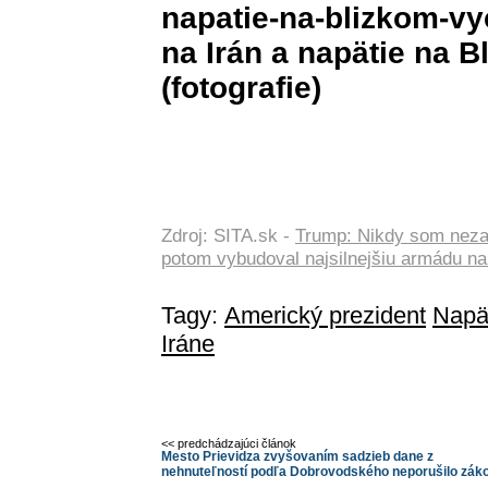
napatie-na-blizkom-vy
na Irán a napätie na 
(fotografie)
Zdroj: SITA.sk -
Trump: Nikdy som nezar
potom vybudoval najsilnejšiu armádu na
Tagy:
Americký prezident
Napä
Iráne
<< predchádzajúci článok
Mesto Prievidza zvyšovaním sadzieb dane z
nehnuteľností podľa Dobrovodského neporušilo zák