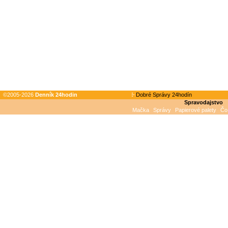
©2005-2026
Denník 24hodin
Dobré Správy 24hodín
Spravodajstvo
Mačka
Správy
Papierové palety
Čo 