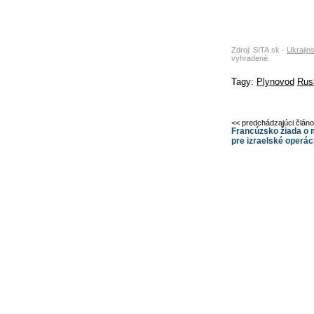
Zdroj: SITA.sk -
Ukrajins
vyhradené.
Tagy:
Plynovod
Rusk
<< predchádzajúci člán
Francúzsko žiada o
pre izraelské operá