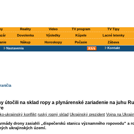
vy
Reality
Video
TV program
TV Tipy
azár
Dovolenka
Výsledky
Kúpele
Lacné letenky
anie
Nákup
Horoskopy
Počasie
Zábava
Kontakt
Nastavenia
raničia
y útočili na sklad ropy a plynárenské zariadenie na juhu R
re
o-ukrajinský konflikt
ruský ropný sklad
Ukrajinský prezident
Vojna na Ukraji
 armády drony zasiahli „dispečerskú stanicu významného ropovodu“ a r
ých ukrajinských území.