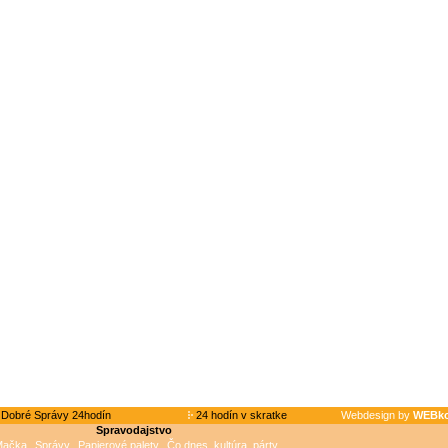
Dobré Správy 24hodín
24 hodín v skratke
Webdesign by
WEBko
Spravodajstvo
Mačka
Správy
Papierové palety
Čo dnes, kultúra, párty