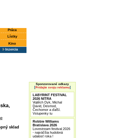
Práca
Lístky
Kino
Inzercia
Sponzorované odkazy
[
]
Pridajte svoju reklamu
LABYRINT FESTIVAL
2026 NITRA
Vojtěch Dyk, Michal
uska,
David, Desmod,
Čechomor a ďaľší.
Vstupenky tu
ne
Robbie Williams
Bratislava 2026
opný sklad
Lovestream festival 2026
- najväčšia hudobná
udalosť roka !