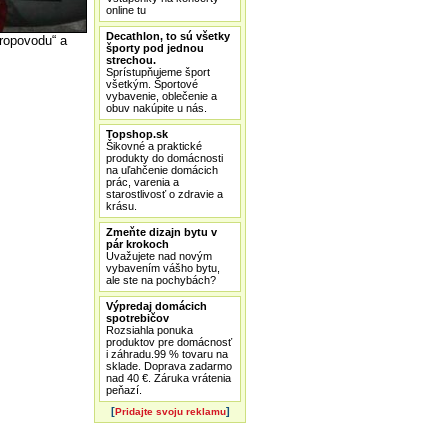
online tu
Decathlon, to sú všetky
 ropovodu“ a
športy pod jednou
strechou.
Sprístupňujeme šport
všetkým. Športové
vybavenie, oblečenie a
obuv nakúpite u nás.
Topshop.sk
Šikovné a praktické
produkty do domácnosti
na uľahčenie domácich
prác, varenia a
starostlivosť o zdravie a
krásu.
Zmeňte dizajn bytu v
pár krokoch
Uvažujete nad novým
vybavením vášho bytu,
ale ste na pochybách?
Výpredaj domácich
spotrebičov
Rozsiahla ponuka
produktov pre domácnosť
i záhradu.99 % tovaru na
sklade. Doprava zadarmo
nad 40 €. Záruka vrátenia
peňazí.
[
]
Pridajte svoju reklamu