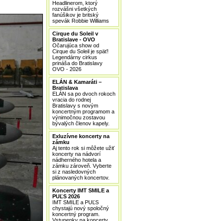
Headlinerom, ktorý
rozvášni všetkých
fanúšikov je britský
spevák Robbie Williams
Cirque du Soleil v
Bratislave - OVO
Očarujúca show od
Cirque du Soleil je späť!
Legendárny cirkus
prináša do Bratislavy
OVO - 2026
ELÁN & Kamaráti –
Bratislava
ELÁN sa po dvoch rokoch
vracia do rodnej
Bratislavy s novým
koncertným programom a
výnimočnou zostavou
bývalých členov kapely.
Exluzívne koncerty na
zámku
Aj tento rok si môžete užiť
koncerty na nádvorí
nádherného hotela a
zámku zároveň. Vyberte
si z nasledovných
plánovaných koncertov.
Koncerty IMT SMILE a
PUĽS 2026
IMT SMILE a PUĽS
chystajú nový spoločný
koncertný program.
Vstupenky na koncerty