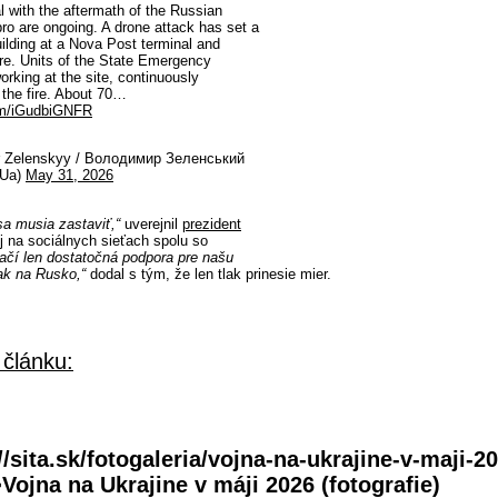
al with the aftermath of the Russian
pro are ongoing. A drone attack has set a
ilding at a Nova Post terminal and
ire. Units of the State Emergency
orking at the site, continuously
 the fire. About 70…
com/iGudbiGNFR
 Zelenskyy / Володимир Зеленський
yUa)
May 31, 2026
sa musia zastaviť,“
uverejnil
prezident
j
na sociálnych sieťach spolu so
ačí len dostatočná podpora pre našu
lak na Rusko,“
dodal s tým, že len tlak prinesie mier.
 článku:
//sita.sk/fotogaleria/vojna-na-ukrajine-v-maji-2
>Vojna na Ukrajine v máji 2026 (fotografie)