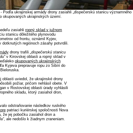
 - Podľa ukrajinskej armády drony zasiahli „dispečerskú stanicu významného
ko okupovaných ukrajinských území.
edeľu zasiahli
ropný sklad v južnom
iu stanicu dôležitého plynovodu
ometrov od frontu, oznámil Kyjev,
v dotknutých regiónoch zásahy potvrdili.
rmády
drony trafili
„dispečerskú stanicu
du“
v Kirovskej oblasti a ropný sklad v
eďaleko
okupovaných ukrajinských
ľa Kyjeva prepravuje ropu zo Sibíri do
Bieloruska.
 oblasti uviedol, že ukrajinské drony
pôsobili požiar, pričom nehlásil obete. V
an v Rostovskej oblasti úrady vyhlásili
 ropného skladu, ktorý zasiahol dron,
valo odstraňovanie následkov ruského
ipre
patriaci kuriérskej spoločnosti Nova
, že jej pobočku zasiahol dron a
la“
, ale nedošlo k žiadnym zraneniam.