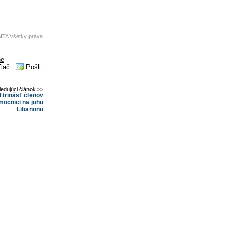
ITA Všetky práva
ne
Tlač
Pošli
ledujúci článok >>
l trinásť členov
mocnici na juhu
Libanonu