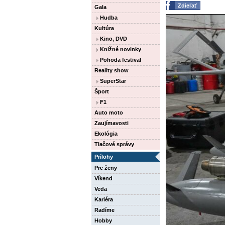
Zdieľať
Gala
Hudba
Kultúra
Kino, DVD
Knižné novinky
Pohoda festival
Reality show
SuperStar
Šport
F1
Auto moto
Zaujímavosti
Ekológia
Tlačové správy
Prílohy
Pre ženy
Víkend
Veda
Kariéra
Radíme
Hobby