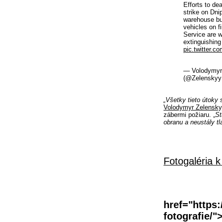
Efforts to de
strike on Dni
warehouse bu
vehicles on f
Service are w
extinguishing
pic.twitter.
— Volodymyr
(@Zelensky
„Všetky tieto útoky 
Volodymyr Zelensky
zábermi požiaru. „
St
obranu a neustály t
Fotogaléria k
href="https:
fotografie/"