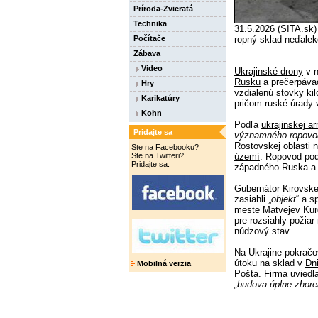
Príroda-Zvieratá
Technika
31.5.2026 (SITA.sk)
Počítače
ropný sklad neďale
Zábava
Video
Ukrajinské drony
v n
Rusku
a prečerpávac
Hry
vzdialenú stovky kil
Karikatúry
pričom ruské úrady 
Kohn
Podľa
ukrajinskej a
Pridajte sa
významného ropovo
Rostovskej oblasti
n
Ste na Facebooku?
Ste na Twitteri?
území
. Ropovod pod
Pridajte sa.
západného Ruska a 
Gubernátor Kirovskej
zasiahli „
objekt
“ a s
meste Matvejev Kurg
pre rozsiahly požiar
núdzový stav.
Na Ukrajine pokračo
útoku na sklad v
Dn
Mobilná verzia
Pošta. Firma uviedla
„budova úplne zhore