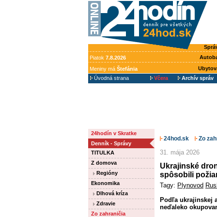
Sprá
Autob
Piatok
7.8.2026
Ubytov
Meniny má
Štefánia
Úvodná strana
Včera
Archív správ
24hodín v Skratke
24hod.sk
Zo zah
Denník - Správy
31. mája 2026
TITULKA
Z domova
Ukrajinské dron
Regióny
spôsobili požia
Ekonomika
Tagy:
Plynovod
Rusk
Dlhová kríza
Podľa ukrajinskej
Zdravie
neďaleko okupovan
Zo zahraničia