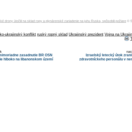
ké drony útočili na sklad ropy a plynárenské zariadenie na juhu Ruska, spôsobili požiare
© S
o-ukrajinský konflikt
ruský ropný sklad
Ukrajinský prezident
Vojna na Ukraji
ok
nas
 mimoriadne zasadnutie BR OSN
Izraelský letecký útok zrani
cie hlboko na libanonskom území
zdravotníckeho personálu v ne