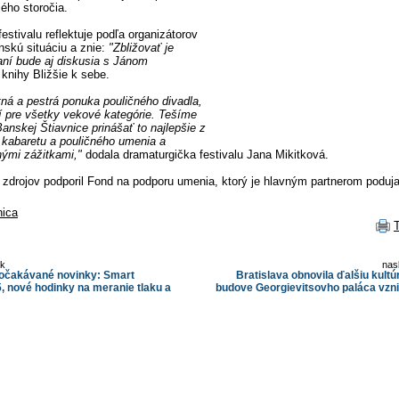
lého storočia.
estivalu reflektuje podľa organizátorov
skú situáciu a znie:
"Zbližovať je
aní bude aj diskusia s Jánom
nihy Bližšie k sebe.
tná a pestrá ponuka pouličného divadla,
ií pre všetky vekové kategórie. Tešíme
nskej Štiavnice prinášať to najlepšie z
 kabaretu a pouličného umenia a
nými zážitkami,"
dodala dramaturgička festivalu Jana Mikitková.
h zdrojov podporil Fond na podporu umenia, ktorý je hlavným partnerom poduja
nica
ok
nas
 očakávané novinky: Smart
Bratislava obnovila ďalšiu kultú
 nové hodinky na meranie tlaku a
budove Georgievitsovho paláca vzn