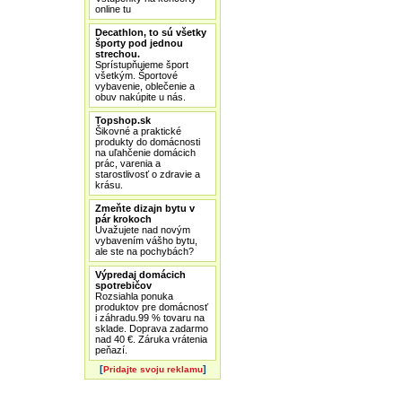
online tu
Decathlon, to sú všetky
športy pod jednou
strechou.
Sprístupňujeme šport
všetkým. Športové
vybavenie, oblečenie a
obuv nakúpite u nás.
Topshop.sk
Šikovné a praktické
produkty do domácnosti
na uľahčenie domácich
prác, varenia a
starostlivosť o zdravie a
krásu.
Zmeňte dizajn bytu v
pár krokoch
Uvažujete nad novým
vybavením vášho bytu,
ale ste na pochybách?
Výpredaj domácich
spotrebičov
Rozsiahla ponuka
produktov pre domácnosť
i záhradu.99 % tovaru na
sklade. Doprava zadarmo
nad 40 €. Záruka vrátenia
peňazí.
[
]
Pridajte svoju reklamu