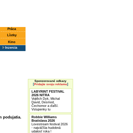
Práca
Lístky
Kino
Inzercia
Sponzorované odkazy
[
]
Pridajte svoju reklamu
LABYRINT FESTIVAL
2026 NITRA
Vojtěch Dyk, Michal
David, Desmod,
Čechomor a ďaľší.
Vstupenky tu
m podujatia.
Robbie Williams
Bratislava 2026
Lovestream festival 2026
- najväčšia hudobná
udalosť roka !