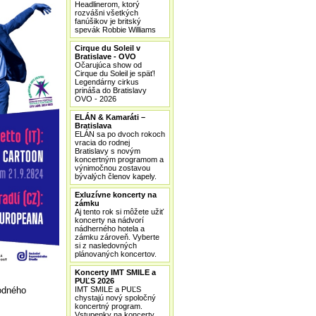
Headlinerom, ktorý
rozvášni všetkých
fanúšikov je britský
spevák Robbie Williams
Cirque du Soleil v
Bratislave - OVO
Očarujúca show od
Cirque du Soleil je späť!
Legendárny cirkus
prináša do Bratislavy
OVO - 2026
ELÁN & Kamaráti –
Bratislava
ELÁN sa po dvoch rokoch
vracia do rodnej
Bratislavy s novým
koncertným programom a
výnimočnou zostavou
bývalých členov kapely.
Exluzívne koncerty na
zámku
Aj tento rok si môžete užiť
koncerty na nádvorí
nádherného hotela a
zámku zároveň. Vyberte
si z nasledovných
plánovaných koncertov.
Koncerty IMT SMILE a
PUĽS 2026
rodného
IMT SMILE a PUĽS
chystajú nový spoločný
koncertný program.
Vstupenky na koncerty