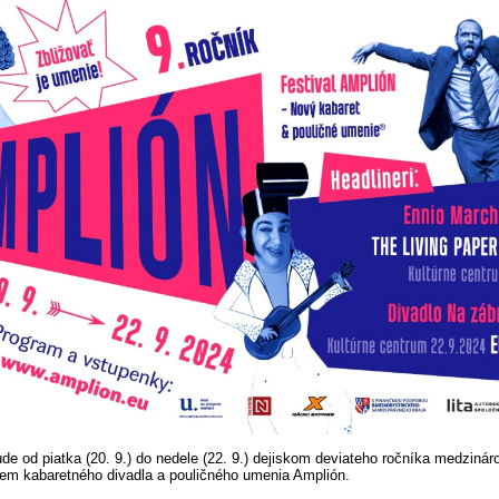
de od piatka (20. 9.) do nedele (22. 9.) dejiskom deviateho ročníka medziná
riem kabaretného divadla a pouličného umenia Amplión.