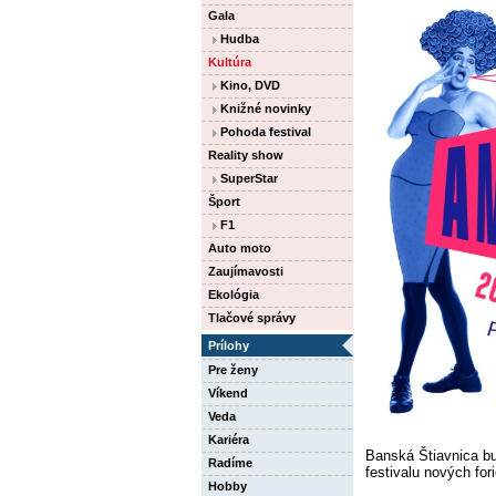
Gala
Hudba
Kultúra
Kino, DVD
Knižné novinky
Pohoda festival
Reality show
SuperStar
Šport
F1
Auto moto
Zaujímavosti
Ekológia
Tlačové správy
Prílohy
Pre ženy
Víkend
Veda
Kariéra
Banská Štiavnica bu
Radíme
festivalu nových fo
Hobby