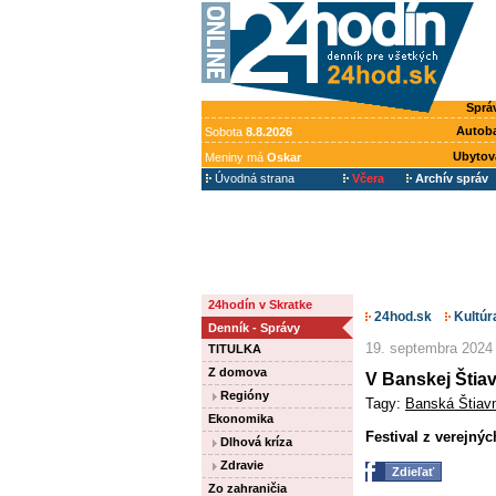
Sprá
Autob
Sobota
8.8.2026
Ubytov
Meniny má
Oskar
Úvodná strana
Včera
Archív správ
24hodín v Skratke
24hod.sk
Kultúr
Denník - Správy
19. septembra 2024
TITULKA
Z domova
V Banskej Štiav
Regióny
Tagy:
Banská Štiav
Ekonomika
Festival z verejný
Dlhová kríza
Zdravie
Zdieľať
Zo zahraničia