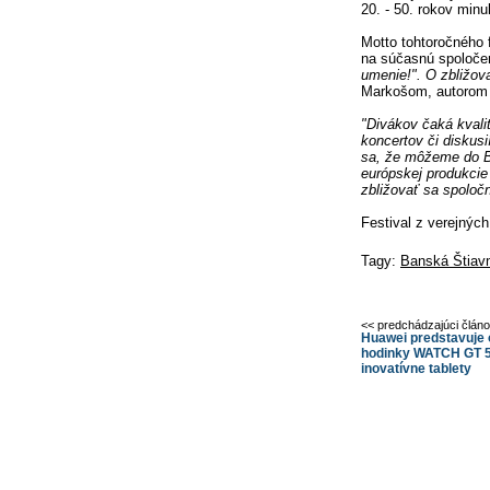
20. - 50. rokov minu
Motto tohtoročného f
na súčasnú spoločen
umenie!". O zbližov
Markošom, autorom k
"Divákov čaká kvali
koncertov či diskus
sa, že môžeme do Ba
európskej produkcie
zbližovať sa spoloč
Festival z verejnýc
Tagy:
Banská Štiav
<< predchádzajúci člán
Huawei predstavuje
hodinky WATCH GT 5,
inovatívne tablety