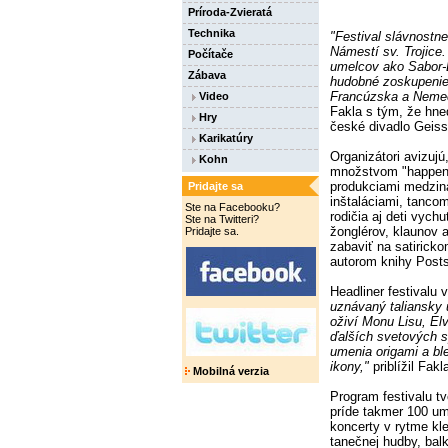
Príroda-Zvieratá
Technika
"Festival slávnostn
Námestí sv. Trojice
Počítače
umelcov ako Sabor-L
Zábava
hudobné zoskupenie 
Francúzska a Neme
Video
Fakla s tým, že hne
Hry
české divadlo Geiss
Karikatúry
Organizátori avizujú
Kohn
množstvom "happeni
produkciami medzin
Pridajte sa
inštaláciami, tanco
Ste na Facebooku?
rodičia aj deti vych
Ste na Twitteri?
žonglérov, klaunov 
Pridajte sa.
zabaviť na satirick
autorom knihy Posts
Headliner festivalu 
uznávaný taliansky 
oživí Monu Lisu, El
ďalších svetových 
umenia origami a b
ikony,"
priblížil Fakl
Mobilná verzia
Program festivalu tv
príde takmer 100 um
koncerty v rytme kl
tanečnej hudby, balk