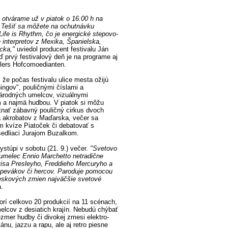
e otvárame už v piatok o 16.00 h na
. Tešiť sa môžete na ochutnávku
ife is Rhythm, čo je energické stepovo-
interpretov z Mexika, Španielska,
cka,"
uviedol producent festivalu Ján
ď prvý festivalový deň je na programe aj
lers Hofcomoedianten.
, že počas festivalu ulice mesta ožijú
ngov", pouličnými číslami a
árodných umelcov, vizuálnymi
m a najmä hudbou. V piatok si môžu
utnať zábavný pouličný cirkus dvoch
a akrobatov z Maďarska, večer sa
om kvíze Piatoček či debatovať s
edliaci Jurajom Buzalkom.
vystúpi v sobotu (21. 9.) večer.
"Svetovo
umelec Ennio Marchetto netradične
visa Presleyho, Freddieho Mercuryho a
spevákov či hercov. Paroduje pomocou
leskových zmien najväčšie svetové
a.
orí celkovo 20 produkcií na 11 scénach,
elcov z desiatich krajín. Nebudú chýbať
ezmer hudby či divokej zmesi elektro-
ánu, jazzu a rapu, ale aj retro piesne