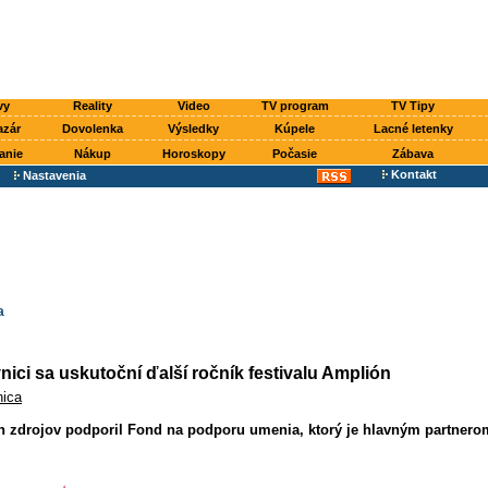
vy
Reality
Video
TV program
TV Tipy
azár
Dovolenka
Výsledky
Kúpele
Lacné letenky
anie
Nákup
Horoskopy
Počasie
Zábava
Kontakt
Nastavenia
a
nici sa uskutoční ďalší ročník festivalu Amplión
nica
ch zdrojov podporil Fond na podporu umenia, ktorý je hlavným partnero