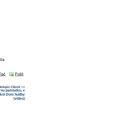
tia.
Tlač
Pošli
ledujúci článok >>
rnu pamiatku, v
ikol Dom hudby
(video)