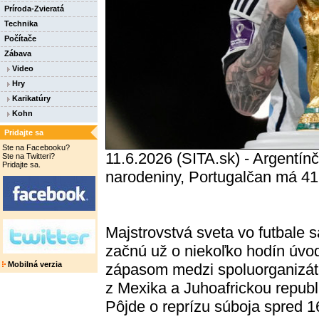
Príroda-Zvieratá
Technika
Počítače
Zábava
Video
Hry
Karikatúry
Kohn
Pridajte sa
Ste na Facebooku?
11.6.2026 (SITA.sk) - Argentínč
Ste na Twitteri?
Pridajte sa.
narodeniny, Portugalčan má 41
Majstrovstvá sveta vo futbale s
začnú už o niekoľko hodín úv
Mobilná verzia
zápasom medzi spoluorganizá
z Mexika a Juhoafrickou republ
Pôjde o reprízu súboja spred 1