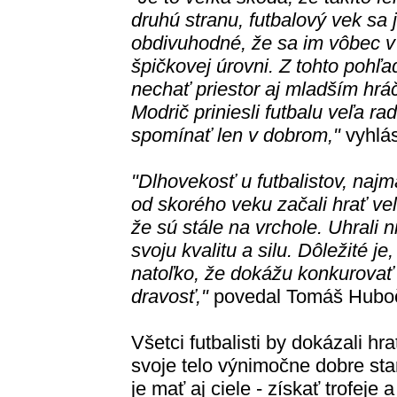
druhú stranu, futbalový vek sa
obdivuhodné, že sa im vôbec v
špičkovej úrovni. Z tohto pohľa
nechať priestor aj mladším hr
Modrič priniesli futbalu veľa ra
spomínať len v dobrom,"
vyhlás
"Dlhovekosť u futbalistov, najm
od skorého veku začali hrať veľk
že sú stále na vrchole. Uhrali n
svoju kvalitu a silu. Dôležité j
natoľko, že dokážu konkurovať
dravosť,"
povedal Tomáš Hubo
Všetci futbalisti by dokázali hr
svoje telo výnimočne dobre sta
je mať aj ciele - získať trofeje 