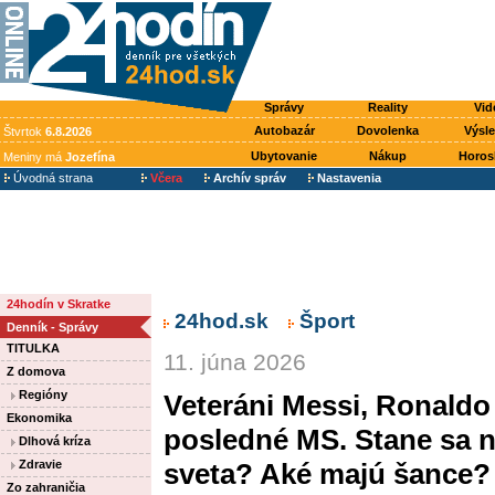
Správy
Reality
Vid
Autobazár
Dovolenka
Výsl
Štvrtok
6.8.2026
Ubytovanie
Nákup
Horos
Meniny má
Jozefína
Úvodná strana
Včera
Archív správ
Nastavenia
24hodín v Skratke
24hod.sk
Šport
Denník - Správy
TITULKA
11. júna 2026
Z domova
Regióny
Veteráni Messi, Ronaldo
Ekonomika
posledné MS. Stane sa n
Dlhová kríza
Zdravie
sveta? Aké majú šance?
Zo zahraničia