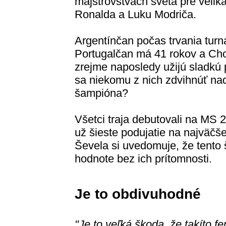
majstrovstvách sveta pre velik
Ronalda a Luku Modriča.
Argentínčan počas trvania turna
Portugalčan má 41 rokov a Chor
zrejme naposledy užijú sladkú 
sa niekomu z nich zdvihnúť nad
šampióna?
Všetci traja debutovali na MS 
už šieste podujatie na najväčše
Ševela si uvedomuje, že tento š
hodnote bez ich prítomnosti.
Je to obdivuhodné
"Je to veľká škoda, že takíto f