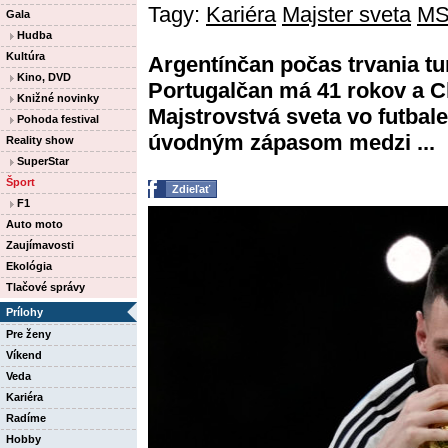
Tagy:
Kariéra
Majster sveta
MS
Gala
Hudba
Kultúra
Argentínčan počas trvania tur
Kino, DVD
Portugalčan má 41 rokov a C
Knižné novinky
Majstrovstvá sveta vo futbal
Pohoda festival
úvodným zápasom medzi ...
Reality show
SuperStar
Šport
Zdieľať
F1
Auto moto
Zaujímavosti
Ekológia
Tlačové správy
Prílohy
Pre ženy
Víkend
Veda
Kariéra
Radíme
Hobby