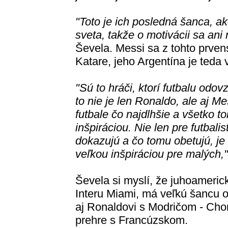
"Toto je ich posledná šanca, ak
sveta, takže o motivácii sa an
Ševela. Messi sa z tohto prven
Katare, jeho Argentína je teda 
"Sú to hráči, ktorí futbalu odo
to nie je len Ronaldo, ale aj M
futbale čo najdlhšie a všetko 
inšpiráciou. Nie len pre futbali
dokazujú a čo tomu obetujú, je
veľkou inšpiráciou pre malých,
Ševela si myslí, že juhoamerick
Interu Miami, má veľkú šancu ob
aj Ronaldovi s Modričom - Chor
prehre s Francúzskom.