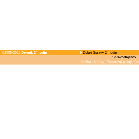
©2005-2026
Denník 24hodin
Dobré Správy 24hodín
Spravodajstvo
Mačka
Správy
Papierové palety
Čo 