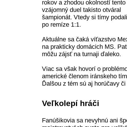
rokov a zhodou okolností tento
vzájomný duel takisto otváral
šampionát. Vtedy si tímy podali
po remíze 1:1.
Aktuálne sa čaká víťazstvo Me
na prakticky domácich MS. Patri
môžu zájsť na turnaji ďaleko.
Viac sa však hovorí o problémoc
americké členom iránskeho tímu
Ďalšou z tém sú aj horúčavy či
Veľkolepí hráči
Fanúšikovia sa nevyhnú ani š