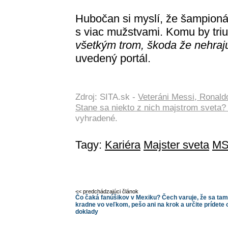
Hubočan si myslí, že šampion
s viac mužstvami. Komu by triu
všetkým trom, škoda že nehra
uvedený portál.
Zdroj: SITA.sk -
Veteráni Messi, Ronald
Stane sa niekto z nich majstrom sveta
vyhradené.
Tagy:
Kariéra
Majster sveta
MS
<< predchádzajúci článok
Čo čaká fanúšikov v Mexiku? Čech varuje, že sa tam
kradne vo veľkom, pešo ani na krok a určite prídete 
doklady