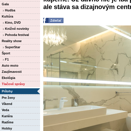
Gala
ale stáva sa dizajnovým cent
Hudba
Kultúra
Zdieľať
Kino, DVD
Knižné novinky
Pohoda festival
Reality show
SuperStar
Šport
F1
Auto moto
Zaujímavosti
Ekológia
Tlačové správy
Prílohy
Pre ženy
Víkend
Veda
Kariéra
Radíme
Hobby