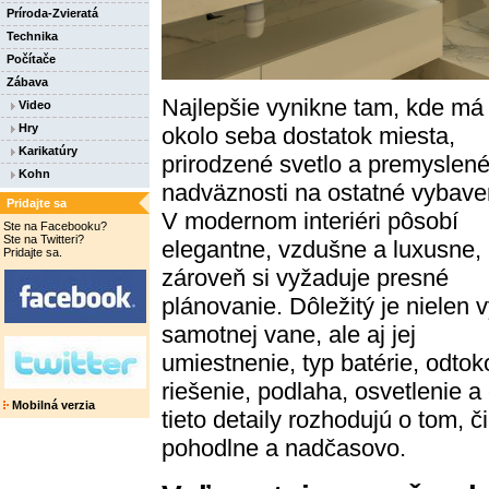
Príroda-Zvieratá
Technika
Počítače
Zábava
Najlepšie vynikne tam, kde má
Video
Hry
okolo seba dostatok miesta,
Karikatúry
prirodzené svetlo a premyslen
Kohn
nadväznosti na ostatné vybave
Pridajte sa
V modernom interiéri pôsobí
Ste na Facebooku?
Ste na Twitteri?
elegantne, vzdušne a luxusne,
Pridajte sa.
zároveň si vyžaduje presné
plánovanie. Dôležitý je nielen 
samotnej vane, ale aj jej
umiestnenie, typ batérie, odto
riešenie, podlaha, osvetlenie 
Mobilná verzia
tieto detaily rozhodujú o tom, 
pohodlne a nadčasovo.