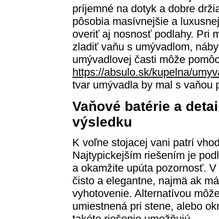
príjemné na dotyk a dobre držia
pôsobia masívnejšie a luxusnejš
overiť aj nosnosť podlahy. Pri
zladiť vaňu s umývadlom, náby
umývadlovej časti môže pomô
https://absulo.sk/kupelna/umy
tvar umývadla by mal s vaňou 
Vaňové batérie a detai
výsledku
K voľne stojacej vani patrí vho
Najtypickejším riešením je podl
a okamžite upúta pozornosť. V 
čisto a elegantne, najmä ak má š
vyhotovenie. Alternatívou môže
umiestnená pri stene, alebo okr
takéto riešenie umožňujú.