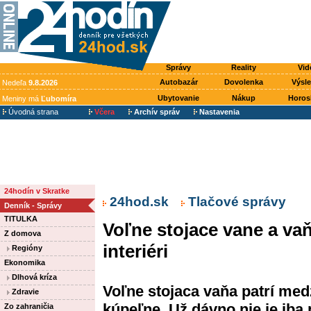
Správy
Reality
Vid
Autobazár
Dovolenka
Výsl
Nedeľa
9.8.2026
Ubytovanie
Nákup
Horos
Meniny má
Ľubomíra
Úvodná strana
Včera
Archív správ
Nastavenia
24hodín v Skratke
24hod.sk
Tlačové správy
Denník - Správy
TITULKA
Voľne stojace vane a va
Z domova
interiéri
Regióny
Ekonomika
Dlhová kríza
Voľne stojaca vaňa patrí med
Zdravie
kúpeľne. Už dávno nie je iba
Zo zahraničia