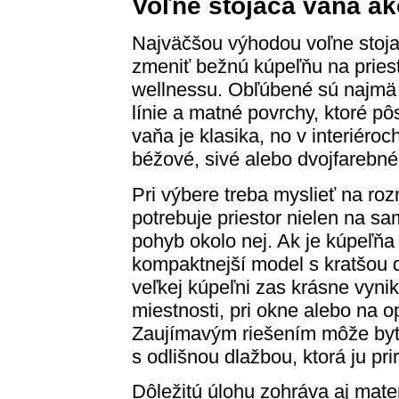
Voľne stojaca vaňa a
Najväčšou výhodou voľne stojac
zmeniť bežnú kúpeľňu na pries
wellnessu. Obľúbené sú najmä o
línie a matné povrchy, ktoré p
vaňa je klasika, no v interiéroc
béžové, sivé alebo dvojfarebné
Pri výbere treba myslieť na ro
potrebuje priestor nielen na s
pohyb okolo nej. Ak je kúpeľň
kompaktnejší model s kratšou 
veľkej kúpeľni zas krásne vyni
miestnosti, pri okne alebo na o
Zaujímavým riešením môže byť 
s odlišnou dlažbou, ktorá ju pr
Dôležitú úlohu zohráva aj mater