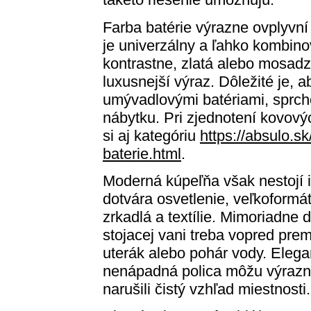
Farba batérie výrazne ovplyvn
je univerzálny a ľahko kombino
kontrastne, zlatá alebo mosadz
luxusnejší výraz. Dôležité je, a
umývadlovými batériami, sprc
nábytku. Pri zjednotení kovový
si aj kategóriu
https://absulo.s
baterie.html
.
Moderná kúpeľňa však nestojí i
dotvára osvetlenie, veľkoformá
zrkadlá a textílie. Mimoriadne d
stojacej vani treba vopred prem
uterák alebo pohár vody. Elegan
nenápadná polica môžu výrazne
narušili čistý vzhľad miestnosti.