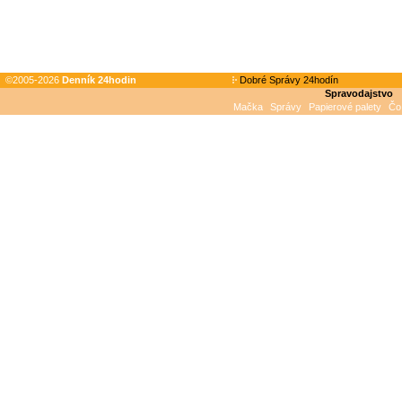
©2005-2026
Denník 24hodin
Dobré Správy 24hodín
Spravodajstvo
Mačka
Správy
Papierové palety
Čo 