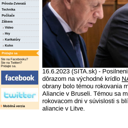
Príroda-Zvieratá
Technika
Počítače
Zábava
Video
Hry
Karikatúry
Kohn
Pridajte sa
Ste na Facebooku?
Ste na Twitteri?
Pridajte sa.
16.6.2023 (SITA.sk) - Posilnen
dôrazom na východné krídlo
N
obrany bolo témou rokovania mi
Aliancie v Bruseli. Témou sa m
rokovacom dni v súvislosti s b
Mobilná verzia
aliancie v Litve.