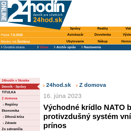
Správy
Reality
Vid
Autobazár
Dovolenka
Výsl
Piatok
7.8.2026
Ubytovanie
Nákup
Horos
Meniny má
Štefánia
Úvodná strana
Včera
Archív správ
Nastavenia
24hodín v Skratke
24hod.sk
Z domova
Denník - Správy
TITULKA
16. júna 2023
Z domova
Regióny
Východné krídlo NATO bu
Ekonomika
protivzdušný systém vn
Dlhová kríza
Zdravie
prínos
Zo zahraničia