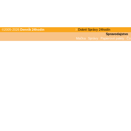
©2005-2026
Denník 24hodin
Dobré Správy 24hodín
Spravodajstvo
Mačka
Správy
Papierové palety
Čo 