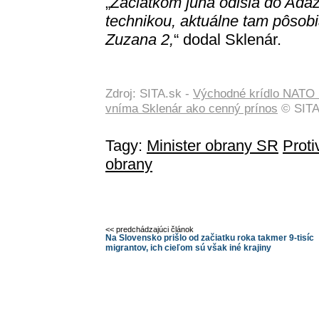
„
Začiatkom júna odišla do Adaži
technikou, aktuálne tam pôsobia
Zuzana 2,
“ dodal Sklenár.
Zdroj: SITA.sk -
Východné krídlo NATO b
vníma Sklenár ako cenný prínos
© SITA
Tagy:
Minister obrany SR
Prot
obrany
<< predchádzajúci článok
Na Slovensko prišlo od začiatku roka takmer 9-tisíc
migrantov, ich cieľom sú však iné krajiny