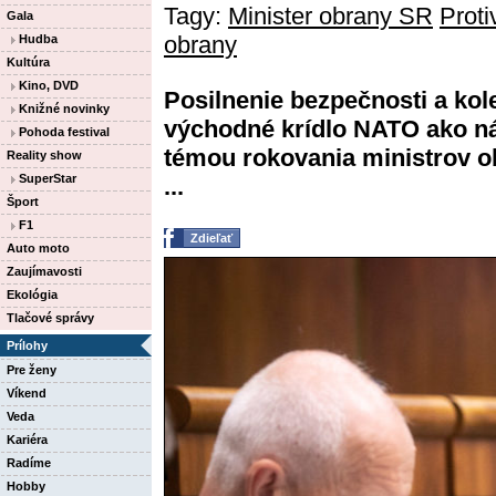
Tagy:
Minister obrany SR
Prot
Gala
obrany
Hudba
Kultúra
Kino, DVD
Posilnenie bezpečnosti a kol
Knižné novinky
východné krídlo NATO ako ná
Pohoda festival
témou rokovania ministrov ob
Reality show
SuperStar
...
Šport
F1
Zdieľať
Auto moto
Zaujímavosti
Ekológia
Tlačové správy
Prílohy
Pre ženy
Víkend
Veda
Kariéra
Radíme
Hobby