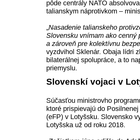
pôde centrály NATO absolvoval t
talianskym náprotivkom – mini
„
Nasadenie talianskeho proti
Slovensku vnímam ako cenný pr
a zároveň pre kolektívnu bezpe
vyzdvihol Sklenár. Obaja lídri 
bilaterálnej spolupráce, a to n
priemyslu.
Slovenskí vojaci v Lo
Súčasťou ministrovho programu b
ktoré prispievajú do Posilnene
(eFP) v Lotyšsku. Slovensko vy
Lotyšska už od roku 2018.