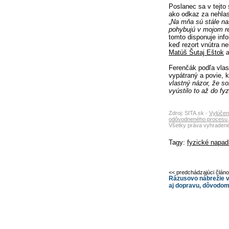
Poslanec sa v tejto 
ako odkaz za nehla
„
Na mňa sú stále na
pohybujú v mojom re
tomto disponuje inf
keď rezort vnútra n
Matúš Šutaj Eštok
a
Ferenčák podľa vlas
vypátraný a povie, k
vlastný názor, že so
vyústilo to až do fy
Zdroj: SITA.sk -
Vylúčen
odôvodneného procesu, 
Všetky práva vyhradené
Tagy:
fyzické napad
<< predchádzajúci člán
Rázusovo nábrežie v
aj dopravu, dôvodo