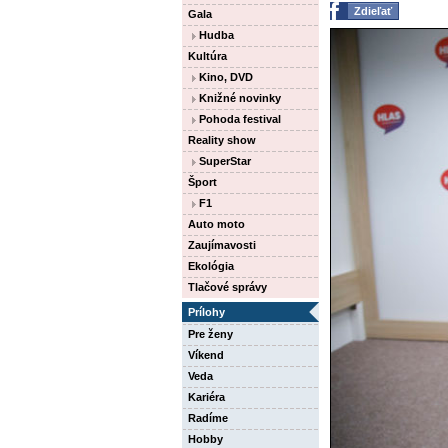
Zdieľať
Gala
Hudba
Kultúra
Kino, DVD
Knižné novinky
Pohoda festival
Reality show
SuperStar
Šport
F1
Auto moto
Zaujímavosti
Ekológia
Tlačové správy
Prílohy
Pre ženy
Víkend
Veda
Kariéra
Radíme
Hobby