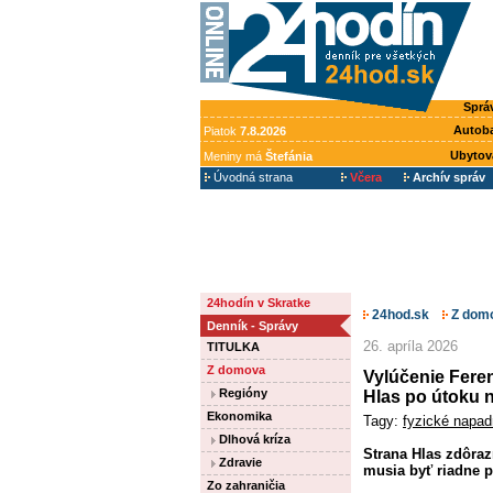
Sprá
Autob
Piatok
7.8.2026
Ubytov
Meniny má
Štefánia
Úvodná strana
Včera
Archív správ
24hodín v Skratke
24hod.sk
Z dom
Denník - Správy
26. apríla 2026
TITULKA
Z domova
Vylúčenie Fere
Regióny
Hlas po útoku 
Ekonomika
Tagy:
fyzické napad
Dlhová kríza
Strana Hlas zdôraz
Zdravie
musia byť riadne p
Zo zahraničia