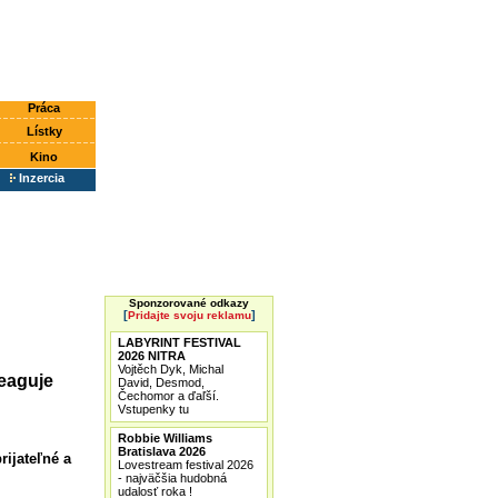
Práca
Lístky
Kino
Inzercia
Sponzorované odkazy
[
]
Pridajte svoju reklamu
LABYRINT FESTIVAL
2026 NITRA
Vojtěch Dyk, Michal
eaguje
David, Desmod,
Čechomor a ďaľší.
Vstupenky tu
Robbie Williams
Bratislava 2026
rijateľné a
Lovestream festival 2026
- najväčšia hudobná
udalosť roka !