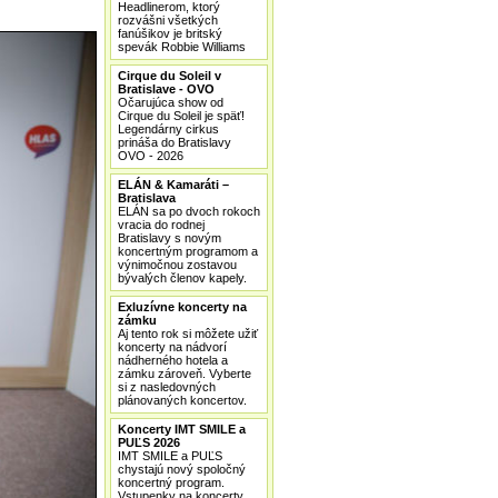
Headlinerom, ktorý
rozvášni všetkých
fanúšikov je britský
spevák Robbie Williams
Cirque du Soleil v
Bratislave - OVO
Očarujúca show od
Cirque du Soleil je späť!
Legendárny cirkus
prináša do Bratislavy
OVO - 2026
ELÁN & Kamaráti –
Bratislava
ELÁN sa po dvoch rokoch
vracia do rodnej
Bratislavy s novým
koncertným programom a
výnimočnou zostavou
bývalých členov kapely.
Exluzívne koncerty na
zámku
Aj tento rok si môžete užiť
koncerty na nádvorí
nádherného hotela a
zámku zároveň. Vyberte
si z nasledovných
plánovaných koncertov.
Koncerty IMT SMILE a
PUĽS 2026
IMT SMILE a PUĽS
chystajú nový spoločný
koncertný program.
Vstupenky na koncerty