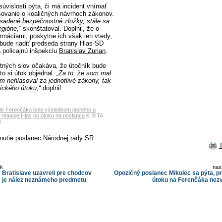
súvislosti pýta, či má incident vnímať
sovanie o koaličných návrhoch zákonov.
sadené bezpečnostné zložky, stále sa
gióne,“
skonštatoval. Doplnil, že o
ormáciami, poskytne ich však len vtedy,
ebude riadiť predseda strany Hlas-SD
 policajnú inšpekciu
Branislav Zurian
.
tných slov očakáva, že útočník bude
to si útok objednal.
„Za to, že som mal
m nehlasoval za jednotlivé zákony, tak
zického útoku,“
doplnil.
ie Ferenčáka bolo výsledkom jasného a
reaguje Hlas po útoku na poslanca
© SITA
.
nutie
poslanec Národnej rady SR
ok
nas
 Bratislave uzavreli pre chodcov
Opozičný poslanec Mikulec sa pýta, pr
m je nález neznámeho predmetu
útoku na Ferenčáka nezv