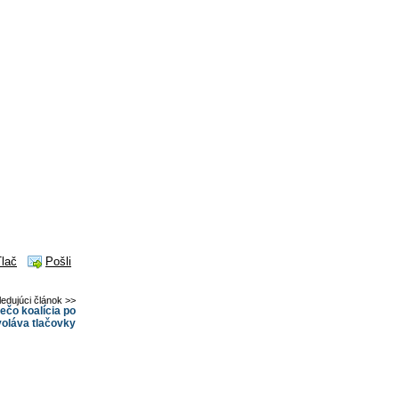
Tlač
Pošli
ledujúci článok >>
ečo koalícia po
oláva tlačovky