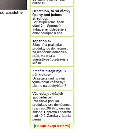
online tu
Decathlon, to sú všetky
 sú absolútne
športy pod jednou
strechou.
Sprístupňujeme šport
všetkým. Športové
vybavenie, oblečenie a
obuv nakúpite u nás.
Topshop.sk
Šikovné a praktické
produkty do domácnosti
na uľahčenie domácich
prác, varenia a
starostlivosť o zdravie a
krásu.
Zmeňte dizajn bytu v
pár krokoch
Uvažujete nad novým
vybavením vášho bytu,
ale ste na pochybách?
Výpredaj domácich
spotrebičov
Rozsiahla ponuka
produktov pre domácnosť
i záhradu.99 % tovaru na
sklade. Doprava zadarmo
nad 40 €. Záruka vrátenia
peňazí.
[
]
Pridajte svoju reklamu