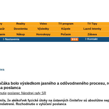
vy
Reality
Video
TV program
TV Tipy
azár
Dovolenka
Výsledky
Kúpele
Lacné letenky
anie
Nákup
Horoskopy
Počasie
Zábava
Kontakt
Nastavenia
ova
nčáka bolo výsledkom jasného a odôvodneného procesu, r
na poslanca
nutie
poslanec Národnej rady SR
nila, že akékoľvek fyzické útoky na ústavných činiteľov sú absolútne nep
rešetrené. Rozhodnutie o vylúčení poslanca