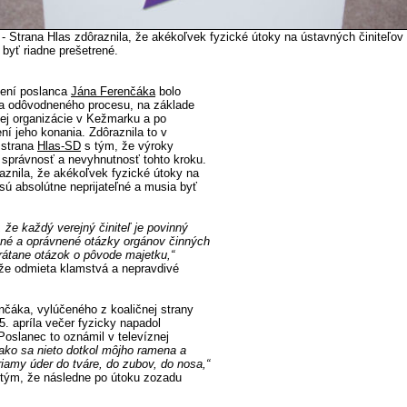
 - Strana Hlas zdôraznila, že akékoľvek fyzické útoky na ústavných činiteľov
 byť riadne prešetrené.
čení poslanca
Jána Ferenčáka
bolo
a odôvodneného procesu, na základe
ej organizácie v Kežmarku a po
í jeho konania. Zdôraznila to v
 strana
Hlas-SD
s tým, že výroky
 správnosť a nevyhnutnosť tohto kroku.
aznila, že akékoľvek fyzické útoky na
sú absolútne neprijateľné a musia byť
 že každý verejný činiteľ je povinný
né a oprávnené otázky orgánov činných
rátane otázok o pôvode majetku,“
 že odmieta klamstvá a nepravdivé
čáka, vylúčeného z koaličnej strany
. apríla večer fyzicky napadol
oslanec to oznámil v televíznej
 ako sa nieto dotkol môjho ramena a
iamy úder do tváre, do zubov, do nosa,“
 tým, že následne po útoku zozadu