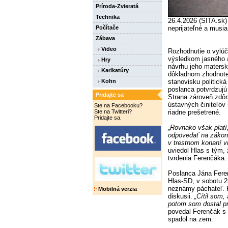
Príroda-Zvieratá
Technika
26.4.2026 (SITA.sk)
Počítače
neprijateľné a musia
Zábava
Video
Rozhodnutie o vylú
výsledkom jasného 
Hry
návrhu jeho matersk
Karikatúry
dôkladnom zhodnoten
Kohn
stanovisku politická
poslanca potvrdzujú
Pridajte sa
Strana zároveň zdôr
ústavných činiteľov 
Ste na Facebooku?
Ste na Twitteri?
riadne prešetrené.
Pridajte sa.
„Rovnako však platí,
odpovedať na zákon
v trestnom konaní v
uviedol Hlas s tým,
tvrdenia Ferenčáka.
Poslanca Jána Feren
Hlas-SD, v sobotu 25
neznámy páchateľ. P
Mobilná verzia
diskusii.
„Cítil som,
potom som dostal pr
povedal Ferenčák s
spadol na zem.