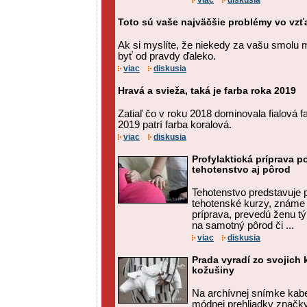
viac
diskusia
Toto sú vaše najväčšie problémy vo vz
Ak si myslíte, že niekedy za vašu smolu
byť od pravdy ďaleko.
viac
diskusia
Hravá a svieža, taká je farba roka 2019
Zatiaľ čo v roku 2018 dominovala fialová 
2019 patrí farba koralová.
viac
diskusia
Profylaktická príprava 
tehotenstvo aj pôrod
Tehotenstvo predstavuje p
tehotenské kurzy, známe a
príprava, prevedú ženu tý
na samotný pôrod či ...
viac
diskusia
Prada vyradí zo svojich 
kožušiny
Na archívnej snímke kabe
módnej prehliadky značky