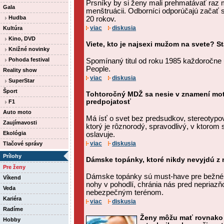
Prsníky by si ženy mali prehmatávať raz 
Gala
menštruácii. Odborníci odporúčajú začať
Hudba
20 rokov.
viac
diskusia
Kultúra
Kino, DVD
Viete, kto je najsexi mužom na svete? S
Knižné novinky
Pohoda festival
Spomínaný titul od roku 1985 každoročne
People.
Reality show
viac
diskusia
SuperStar
Šport
Tohtoročný MDŽ sa nesie v znamení mo
predpojatosť
F1
Auto moto
Má ísť o svet bez predsudkov, stereotypov
Zaujímavosti
ktorý je rôznorodý, spravodlivý, v ktorom 
Ekológia
oslavuje.
viac
diskusia
Tlačové správy
Prílohy
Dámske topánky, ktoré nikdy nevyjdú z
Pre ženy
Dámske topánky sú must-have pre bežné 
Víkend
nohy v pohodlí, chránia nás pred nepriazň
Veda
nebezpečným terénom.
Kariéra
viac
diskusia
Radíme
Ženy môžu mať rovnako 
Hobby