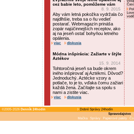
vstú
cez babie leto, pomôžeme vám
Čas
8. 9. 2015
Pol
Love
Aby vám letná pokožka vydržala čo
vodi
najdlhšie, treba sa o ňu vedieť
postarať. Webmagazín prináša
zopár najúčinnejších receptov, ako
aj na jeseň ostať bohyňou letného
opálenia.
viac
diskusia
Módna inšpirácia: Zažiarte v štýle
Aztékov
15. 9. 2014
Tohtoročná jeseň sa bude okrem
iného inšpirovať aj Aztékmi. Dôvod?
Jednoduchý. Aztécke vzory a
potlače, to je to, vďaka čomu zažiari
každá žena. Začítajte sa spolu s
nami a zistite viac.
viac
diskusia
©2005-2026
Denník 24hodin
Dobré Správy 24hodín
Spravodajstvo
Mačka
Správy
Papierové palety
Čo 