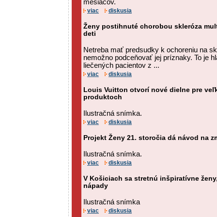
mesiacov.
viac
diskusia
Ženy postihnuté chorobou skleróza mul
deti
Netreba mať predsudky k ochoreniu na skle
nemožno podceňovať jej príznaky. To je hl
liečených pacientov z ...
viac
diskusia
Louis Vuitton otvorí nové dielne pre ve
produktoch
Ilustračná snímka.
viac
diskusia
Projekt Ženy 21. storočia dá návod na z
Ilustračná snímka.
viac
diskusia
V Košiciach sa stretnú inšpiratívne ženy
nápady
Ilustračná snímka
viac
diskusia