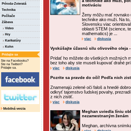
a technike ako muži, pot
Príroda-Zvieratá
motiváciu
Technika
Ženy môžu mať rovnako ú
Počítače
technike ako muži. Na to
Zábava
Slovensku viac orientoval
Video
oblasti STEM (science, t
mathematics) je ...
Hry
viac
diskusia
Karikatúry
Kohn
Vyskúšajte úžasnú silu olivového oleja -
Pridajte sa
Pridať ho môžete do všetkých možných m
Ste na Facebooku?
bez toho aby ste museli kupovať drahé prí
Ste na Twitteri?
Pridajte sa.
viac
diskusia
Pozrite sa pravde do očí! Podľa nich zi
Znamenajú zelené oči faloš a hnedé dobr
odkryť tajomstvo ľudskej povahy, prezrad
z nich zistiť.
viac
diskusia
Mobilná verzia
Meghan uviedla líniu ob
nezamestnaným ženám
Meghan, archívna snímka