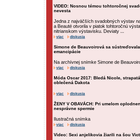
VIDEO: Nosnou témou tohtoročnej svado
nevesta
Jedna z najväčších svadobných výstav n
a Beauté otvorila v piatok tohtoročnú výs
nitrianskom výstavisku. Deviaty ...
viac
diskusia
Simone de Beauvoirová sa sústreďovala
emancipácie
Na archívnej snímke Simone de Beauvoir
viac
diskusia
Móda Oscar 2017: Bledá Nicole, strapatá
oblečená Dakota
viac
diskusia
ŽENY V OBAVÁCH: Pri umelom oplodnení
nesprávne spermie
Ilustračná snímka
viac
diskusia
Video: Sexi anjelikovia žiarili na šou Vic