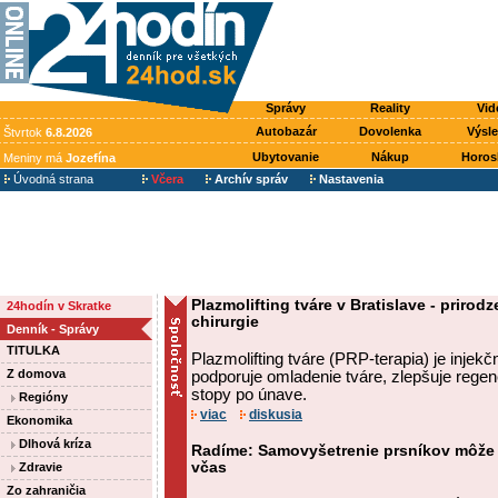
Správy
Reality
Vid
Autobazár
Dovolenka
Výsl
Štvrtok
6.8.2026
Ubytovanie
Nákup
Horos
Meniny má
Jozefína
Úvodná strana
Včera
Archív správ
Nastavenia
Plazmolifting tváre v Bratislave - priro
24hodín v Skratke
chirurgie
Denník - Správy
TITULKA
Plazmolifting tváre (PRP-terapia) je injek
Z domova
podporuje omladenie tváre, zlepšuje regen
stopy po únave.
Regióny
viac
diskusia
Ekonomika
Dlhová kríza
Radíme: Samovyšetrenie prsníkov môže
včas
Zdravie
Zo zahraničia