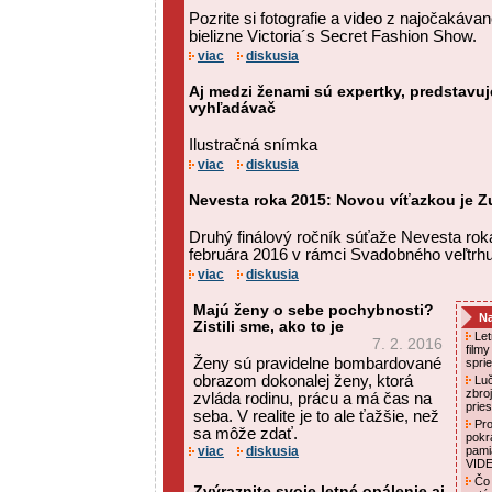
Pozrite si fotografie a video z najočakáva
bielizne Victoria´s Secret Fashion Show.
viac
diskusia
Aj medzi ženami sú expertky, predstavuj
vyhľadávač
Ilustračná snímka
viac
diskusia
Nevesta roka 2015: Novou víťazkou je 
Druhý finálový ročník súťaže Nevesta rok
februára 2016 v rámci Svadobného veľtrhu
viac
diskusia
Majú ženy o sebe pochybnosti?
Na
Zistili sme, ako to je
Letn
7. 2. 2016
film
Ženy sú pravidelne bombardované
spri
obrazom dokonalej ženy, ktorá
Luč
zbro
zvláda rodinu, prácu a má čas na
prie
seba. V realite je to ale ťažšie, než
Pro
sa môže zdať.
pokr
viac
diskusia
pami
VID
Čo 
Zvýraznite svoje letné opálenie aj