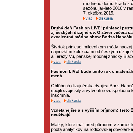
módneho domu Prada z d
sezónu jar-leto 2016 v rá
7. októbra 2015.
viac
diskusia
Druhý deň Fashion LIVE! priniesol pest
aj českých dizajnérov. O záver večera s
excelentná módna show Borisa Hanečk
Štvrtok priniesol milovníkom módy naozaj 
najnovšími kolekciami od českých dizajné
a Terezy Vu, pánskej módnej značky Blažek
viac
diskusia
Fashion LIVE! bude tento rok o materiá
mená
Obľúbená dizajnérska dvojica Boris Hane
spojili svoje sily a vytvorili novú spoločn
Insomnia.
viac
diskusia
Vzdelanejšie a s vyšším príjmom: Tieto 
neužívajú
Matky, ktoré mali pred pôrodom v zamestna
podľa analytikov na rodičovskej dovolenk