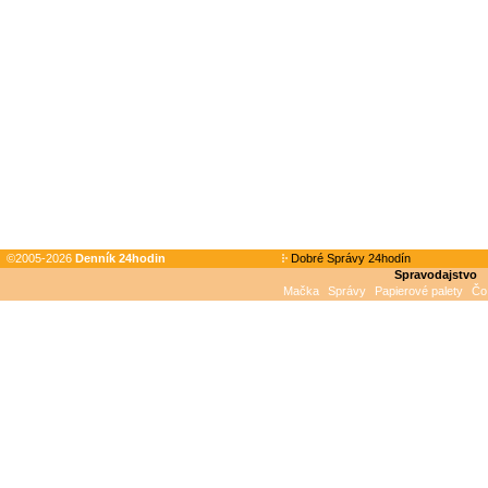
©2005-2026
Denník 24hodin
Dobré Správy 24hodín
Spravodajstvo
Mačka
Správy
Papierové palety
Čo 