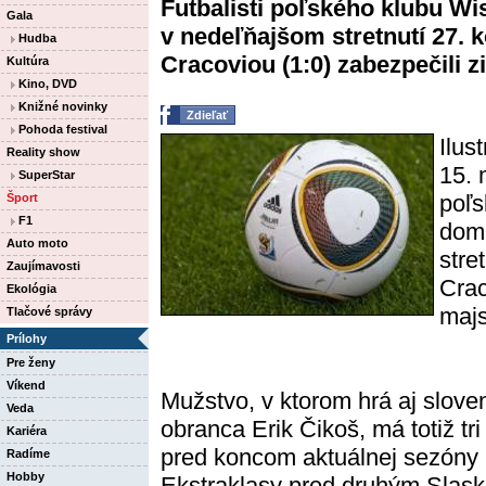
Futbalisti poľského klubu W
Gala
v nedeľňajšom stretnutí 27.
Hudba
Cracoviou (1:0) zabezpečili z
Kultúra
Kino, DVD
Knižné novinky
Zdieľať
Pohoda festival
Ilus
Reality show
15. 
SuperStar
poľs
Šport
F1
dom
Auto moto
stre
Zaujímavosti
Crac
Ekológia
majs
Tlačové správy
Prílohy
Pre ženy
Víkend
Mužstvo, v ktorom hrá aj slove
Veda
obranca Erik Čikoš, má totiž tri
Kariéra
pred koncom aktuálnej sezóny
Radíme
Hobby
Ekstraklasy pred druhým Slas