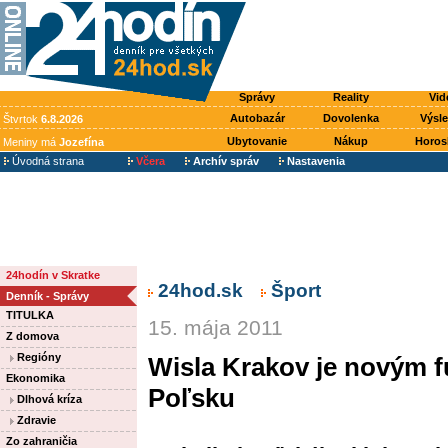
Správy
Reality
Vid
Autobazár
Dovolenka
Výsl
Štvrtok
6.8.2026
Ubytovanie
Nákup
Horos
Meniny má
Jozefína
Úvodná strana
Včera
Archív správ
Nastavenia
24hodín v Skratke
24hod.sk
Šport
Denník - Správy
TITULKA
15. mája 2011
Z domova
Regióny
Wisla Krakov je novým 
Ekonomika
Poľsku
Dlhová kríza
Zdravie
Zo zahraničia