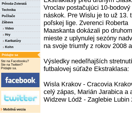
Príroda-Zvieratá
Vroclav postačujúci 10-bodový
Technika
náskok. Pre Wislu je to už 13. ti
Počítače
poľskej lige. Zverenci Roberta
Zábava
Video
Maaskanta dokázali po druho
Hry
mieste z uplynulej sezóny nadv
Karikatúry
na svoje triumfy z rokov 2008 
Kohn
Pridajte sa
Výsledky nedeľňajších stretnutí
Ste na Facebooku?
Ste na Twitteri?
futbalovej súťaže Ekstraklasa:
Pridajte sa.
Wisla Krakov - Cracovia Krakov
celý zápas, Marián Jarabica a 
Widzew Lódž - Zaglebie Lubin 2
Mobilná verzia