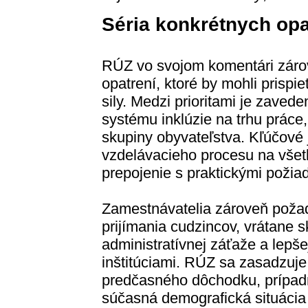
Séria konkrétnych opa
RÚZ vo svojom komentári zárov
opatrení, ktoré by mohli prispi
sily. Medzi prioritami je zaved
systému inklúzie na trhu práce,
skupiny obyvateľstva. Kľúčové j
vzdelávacieho procesu na všetk
prepojenie s praktickými poži
Zamestnávatelia zároveň požad
prijímania cudzincov, vrátane s
administratívnej záťaže a lepš
inštitúciami. RÚZ sa zasadzuj
predčasného dôchodku, prípadn
súčasná demografická situácia 