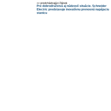
<< predchádzajúci článok
Pre dobrodružstvá aj núdzové situácie. Schneider
Electric predstavuje inovatívnu prenosnú napájaciu
stanicu