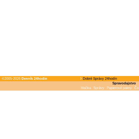
©2005-2026
Denník 24hodin
Dobré Správy 24hodín
Spravodajstvo
Mačka
Správy
Papierové palety
Čo 