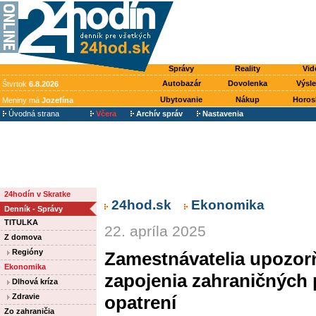
Správy
Reality
Vid
Autobazár
Dovolenka
Výsl
Štvrtok
6.8.2026
Ubytovanie
Nákup
Horos
Meniny má
Jozefína
Úvodná strana
Včera
Archív správ
Nastavenia
24hodín v Skratke
24hod.sk
Ekonomika
Denník - Správy
TITULKA
22. apríla 2025
Z domova
Regióny
Zamestnávatelia upozor
Ekonomika
zapojenia zahraničných 
Dlhová kríza
Zdravie
opatrení
Zo zahraničia