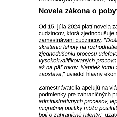
Novela zákona o poby
Od 15. júla 2024 platí novela z
cudzincov, ktorá zjednodušuje 
zamestnávaní cudzincov
. "
Došl
skráteniu lehoty na rozhodnutie
zjednodušeniu procesu udeľova
vysokokvalifikovaných pracovní
až na päť rokov. Napriek tomu S
zaostáva
," uviedol hlavný ek
Zamestnávatelia apelujú na vlád
podmienky pre zahraničných pr
administratívnych procesov, le
migračnej politiky môžu posiln
boji o zahraničné talenty
," uza