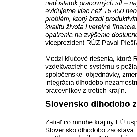
nedostatok pracovných síl – na
evidujeme viac než 16 400 neob
problém, ktorý brzdí produktiv
kvalitu života i verejné financi
opatrenia na zvýšenie dostupn
viceprezident RÚZ Pavol Piešť
Medzi kľúčové riešenia, ktoré 
vzdelávacieho systému s pož
spoločenskej objednávky, zme
integrácia dlhodobo nezamestn
pracovníkov z tretích krajín.
Slovensko dlhodobo z
Zatiaľ čo mnohé krajiny EÚ ús
Slovensko dlhodobo zaostáva. P