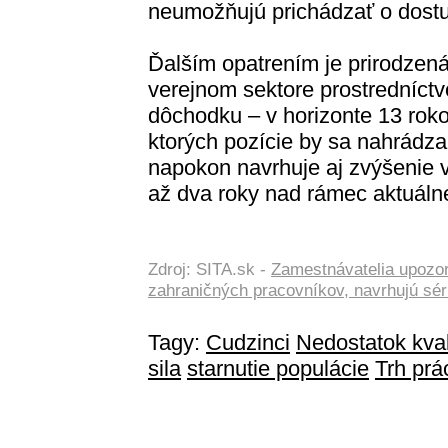
neumožňujú prichádzať o dostu
Ďalším opatrením je prirodzen
verejnom sektore prostredníct
dôchodku – v horizonte 13 rokov
ktorých pozície by sa nahrádza
napokon navrhuje aj zvýšenie
až dva roky nad rámec aktuálne 
Zdroj: SITA.sk -
Zamestnávatelia upozor
zahraničných pracovníkov, navrhujú sér
Tagy:
Cudzinci
Nedostatok kva
sila
starnutie populácie
Trh prá