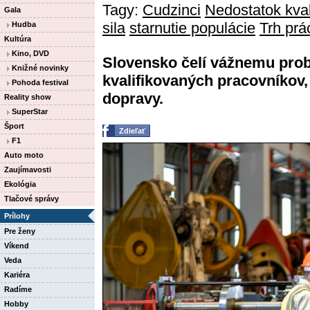
Tagy:
Cudzinci
Nedostatok kva
Gala
sila
starnutie populácie
Trh prá
Hudba
Kultúra
Kino, DVD
Slovensko čelí vážnemu pro
Knižné novinky
kvalifikovaných pracovníkov,
Pohoda festival
dopravy.
Reality show
SuperStar
Šport
Zdieľať
F1
Auto moto
Zaujímavosti
Ekológia
Tlačové správy
Prílohy
Pre ženy
Víkend
Veda
Kariéra
Radíme
Hobby