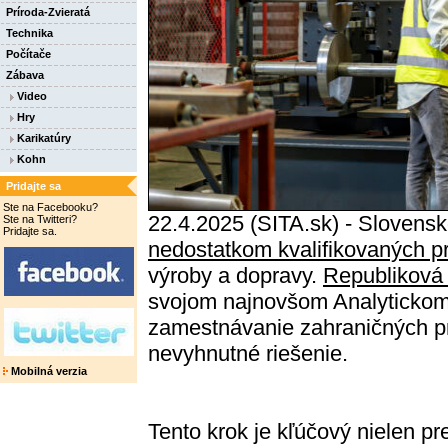
Príroda-Zvieratá
Technika
Počítače
Zábava
Video
Hry
Karikatúry
Kohn
Pridajte sa
Ste na Facebooku?
22.4.2025 (SITA.sk) - Slovens
Ste na Twitteri?
Pridajte sa.
nedostatkom kvalifikovaných p
výroby a dopravy.
Republiková
svojom najnovšom Analytickom
zamestnávanie zahraničných pr
nevyhnutné riešenie.
Mobilná verzia
Tento krok je kľúčový nielen pr