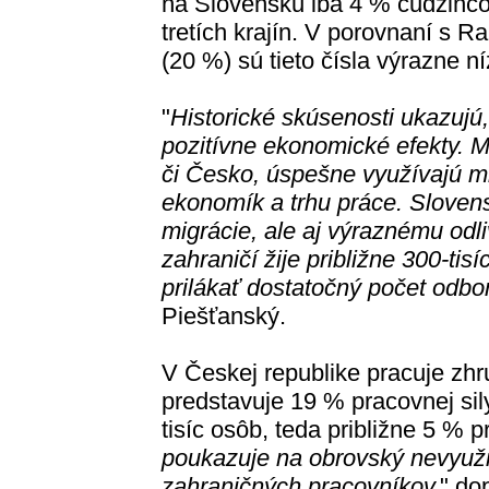
na Slovensku iba 4 % cudzincov
tretích krajín. V porovnaní s
(20 %) sú tieto čísla výrazne ní
"
Historické skúsenosti ukazujú
pozitívne ekonomické efekty. 
či Česko, úspešne využívajú mi
ekonomík a trhu práce. Slovens
migrácie, ale aj výraznému odli
zahraničí žije približne 300-t
prilákať dostatočný počet odbo
Piešťanský.
V Českej republike pracuje zhr
predstavuje 19 % pracovnej sily
tisíc osôb, teda približne 5 % p
poukazuje na obrovský nevyužit
zahraničných pracovníkov,
" do