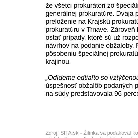
že všetci prokurátori zo špeciá
generálnej prokuratúre. Dvaja 
preloženie na Krajskú prokuratú
prokuratúru v Trnave. Zároveň
ostať prípady, ktoré sú už roz
návrhov na podanie obžaloby. 
pôsobeniu špeciálnej prokurat
krajinou.
„Odídeme odtiaľto so vztýčenou
úspešnosť obžalôb podaných pr
na súdy predstavovala 96 perc
Zdroj: SITA.sk -
Žilinka sa poďakoval ko