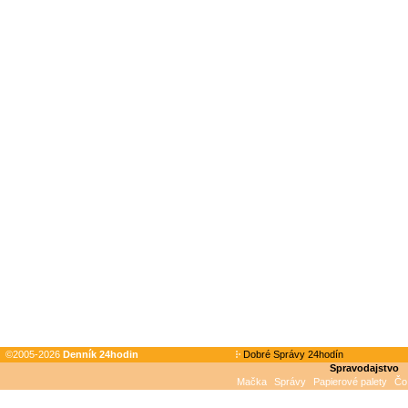
©2005-2026
Denník 24hodin
Dobré Správy 24hodín
Spravodajstvo
Mačka
Správy
Papierové palety
Čo 