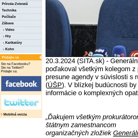
Príroda-Zvieratá
Technika
Počítače
Zábava
Video
Hry
Karikatúry
Kohn
Pridajte sa
20.3.2024 (SITA.sk) - Generáln
Ste na Facebooku?
poďakoval všetkým kolegom z pr
Ste na Twitteri?
Pridajte sa.
presune agendy v súvislosti s
(
ÚŠP
). V blízkej budúcnosti b
informácie o komplexných opatr
Mobilná verzia
„Ďakujem všetkým prokurátoro
štátnym zamestnancom
organizačných zložiek
Generál