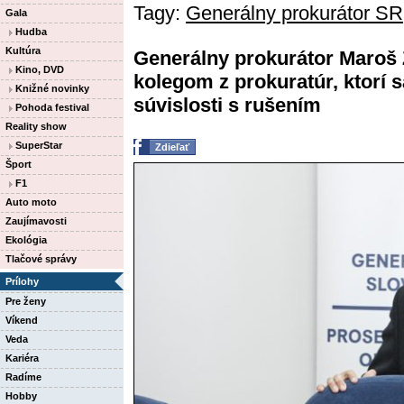
Tagy:
Generálny prokurátor SR
Gala
Hudba
Kultúra
Generálny prokurátor Maroš 
Kino, DVD
kolegom z prokuratúr, ktorí 
Knižné novinky
súvislosti s rušením
Pohoda festival
Reality show
SuperStar
Zdieľať
Šport
F1
Auto moto
Zaujímavosti
Ekológia
Tlačové správy
Prílohy
Pre ženy
Víkend
Veda
Kariéra
Radíme
Hobby