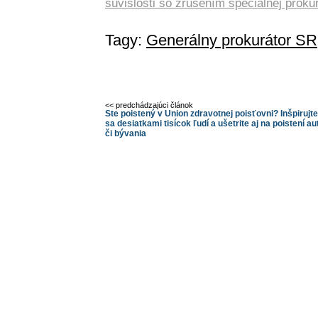
súvislosti so zrušením špeciálnej proku
Tagy:
Generálny prokurátor SR
<< predchádzajúci článok
Ste poistený v Union zdravotnej poisťovni? Inšpirujte
sa desiatkami tisícok ľudí a ušetrite aj na poistení au
či bývania