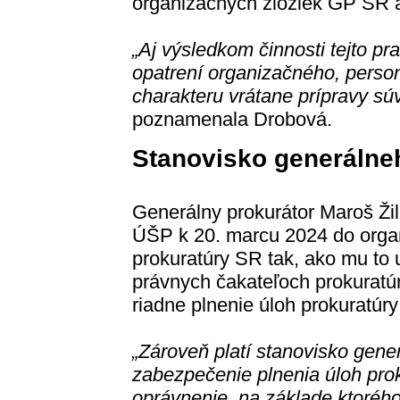
organizačných zložiek GP SR a
„Aj výsledkom činnosti tejto pr
opatrení organizačného, perso
charakteru vrátane prípravy súvi
poznamenala Drobová.
Stanovisko generálne
Generálny prokurátor Maroš Žil
ÚŠP k 20. marcu 2024 do orga
prokuratúry SR tak, ako mu to 
právnych čakateľoch prokuratúr
riadne plnenie úloh prokuratúr
„Zároveň platí stanovisko gene
zabezpečenie plnenia úloh pro
oprávnenie, na základe ktorého 