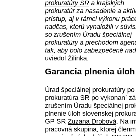
prokuratúry SR
a krajských
prokuratúr za nasadenie a aktí
prístup, aj v rámci výkonu prác
nadčas, ktorú vynaložili v súvis
so zrušením Úradu špeciálnej
prokuratúry a prechodom agen
tak, aby bolo zabezpečené riad
uviedol Žilinka.
Garancia plnenia úloh
Úrad špeciálnej prokuratúry po
prokuratúra SR po vykonaní zá
zrušením Úradu špeciálnej pro
plnenie úloh slovenskej prokur
GP SR
Zuzana Drobová
. Na i
pracovná skupina, ktorej členm