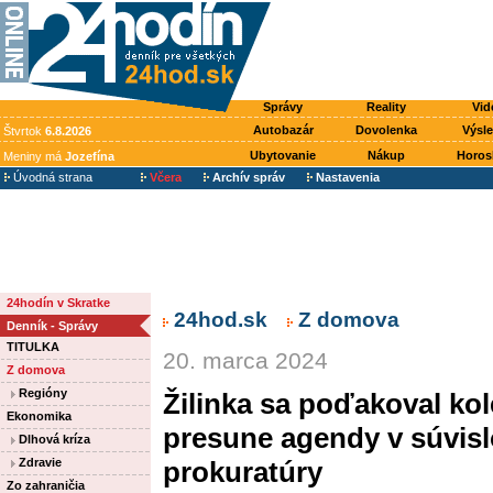
Správy
Reality
Vid
Autobazár
Dovolenka
Výsl
Štvrtok
6.8.2026
Ubytovanie
Nákup
Horos
Meniny má
Jozefína
Úvodná strana
Včera
Archív správ
Nastavenia
24hodín v Skratke
24hod.sk
Z domova
Denník - Správy
TITULKA
20. marca 2024
Z domova
Regióny
Žilinka sa poďakoval kol
Ekonomika
presune agendy v súvisl
Dlhová kríza
Zdravie
prokuratúry
Zo zahraničia