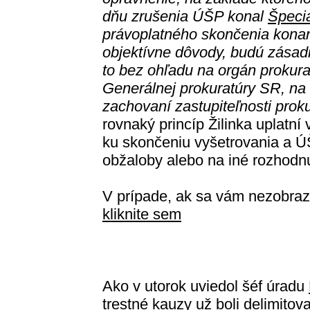
dňu zrušenia ÚŠP konal
Špecia
právoplatného skončenia konan
objektívne dôvody, budú zásad
to bez ohľadu na orgán prokura
Generálnej prokuratúry SR, na k
zachovaní zastupiteľnosti proku
rovnaký princíp Žilinka uplatní 
ku skončeniu vyšetrovania a Ú
obžaloby alebo na iné rozhodnu
V prípade, ak sa vám nezobraz
kliknite sem
Ako v utorok uviedol šéf úradu
trestné kauzy už boli delimitova