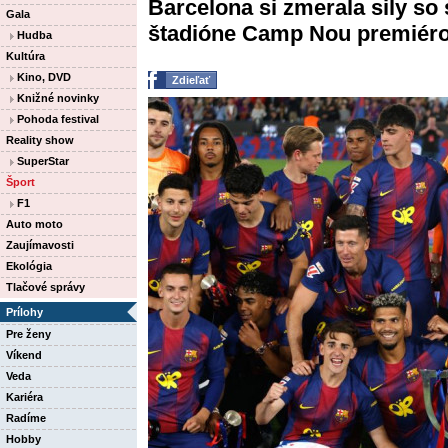
Barcelona si zmerala sily so
Gala
štadióne Camp Nou premiérov
Hudba
Kultúra
Kino, DVD
Zdieľať
Knižné novinky
Pohoda festival
Reality show
SuperStar
Šport
F1
Auto moto
Zaujímavosti
Ekológia
Tlačové správy
Prílohy
Pre ženy
Víkend
Veda
Kariéra
Radíme
Hobby