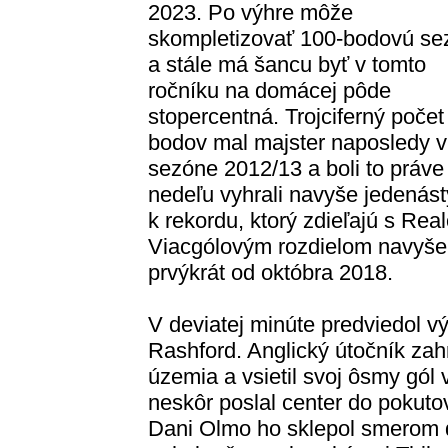
2023. Po výhre môže
skompletizovať 100-bodovú se
a stále má šancu byť v tomto
ročníku na domácej pôde
stopercentná. Trojciferný počet
bodov mal majster naposledy v
sezóne 2012/13 a boli to práv
nedeľu vyhrali navyše jedenásty 
k rekordu, ktorý zdieľajú s Real
Viacgólovým rozdielom navyše 
prvýkrát od októbra 2018.
V deviatej minúte predviedol 
Rashford. Anglický útočník zah
územia a vsietil svoj ôsmy gól
neskôr poslal center do pokut
Dani Olmo ho sklepol smerom d