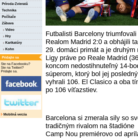
Príroda-Zvieratá
Technika
Počítače
Zábava
Video
Futbalisti Barcelony triumfoval
Hry
Realom Madrid 2:0 a obhájili ta
Karikatúry
29. domáci primát a je druhým 
Kohn
Ligy práve po Reale Madrid (36)
Pridajte sa
koncom nedostihnuteľný 14-bo
Ste na Facebooku?
Ste na Twitteri?
Pridajte sa.
súperom, ktorý bol jej posled
vyhrali 106. El Clasico a oba t
po 106 víťazstiev.
Mobilná verzia
Barcelona si zmerala sily so s
tradičným rivalom na štadióne
Camp Nou premiérovo od apríl