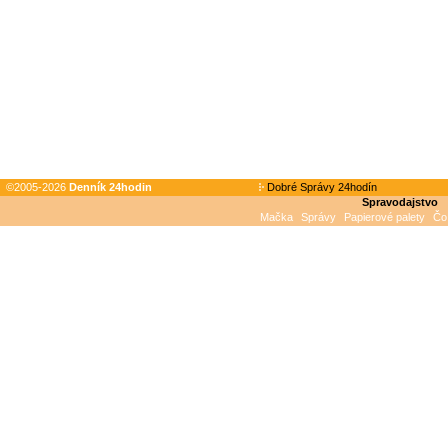
©2005-2026
Denník 24hodin
Dobré Správy 24hodín
Spravodajstvo
Mačka
Správy
Papierové palety
Čo 