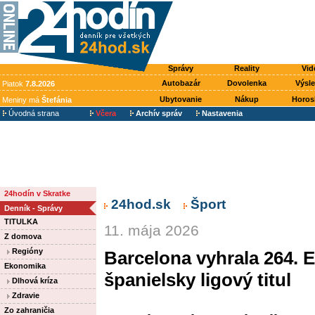
Správy
Reality
Vid
Autobazár
Dovolenka
Výsl
Piatok
7.8.2026
Ubytovanie
Nákup
Horos
Meniny má
Štefánia
Úvodná strana
Včera
Archív správ
Nastavenia
24hodín v Skratke
24hod.sk
Šport
Denník - Správy
TITULKA
11. mája 2026
Z domova
Regióny
Barcelona vyhrala 264. El
Ekonomika
španielsky ligový titul
Dlhová kríza
Zdravie
Zo zahraničia