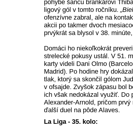
pohybe šancu brankárovi Thibaut
ligový gól v tomto ročníku.
„Bie
ofenzívne zabral, ale na kontakt
akcii po takmer dvoch mesiaco
prvýkrát sa blysol v 38. minúte
Domáci ho niekoľkokrát preveril
strelecké pokusy ustál. V 51. m
karty videli Dani Olmo (Barce
Madrid). Po hodine hry dokázali
tlak, ktorý sa skončil gólom J
v ofsajde. Zvyšok zápasu bol b
ich však nedokázal využiť. Do 
Alexander-Arnold, pričom prvý
ďalší duel na pôde Alaves.
La Liga - 35. kolo: