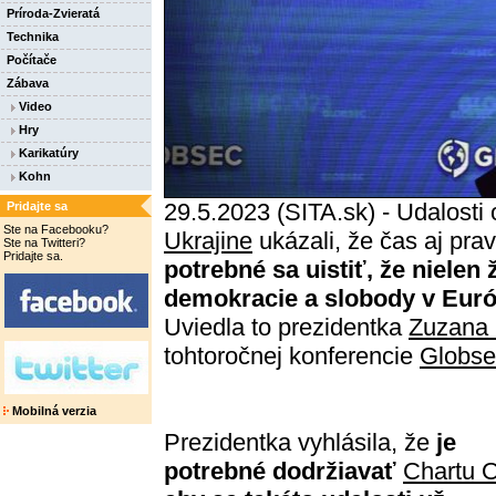
Príroda-Zvieratá
Technika
Počítače
Zábava
Video
Hry
Karikatúry
Kohn
29.5.2023 (SITA.sk) - Udalosti
Pridajte sa
Ste na Facebooku?
Ukrajine
ukázali, že čas aj pra
Ste na Twitteri?
Pridajte sa.
potrebné sa uistiť, že niele
demokracie a slobody v Európ
Uviedla to prezidentka
Zuzana
tohtoročnej konferencie
Globse
Mobilná verzia
Prezidentka vyhlásila, že
je
potrebné dodržiavať
Chartu 