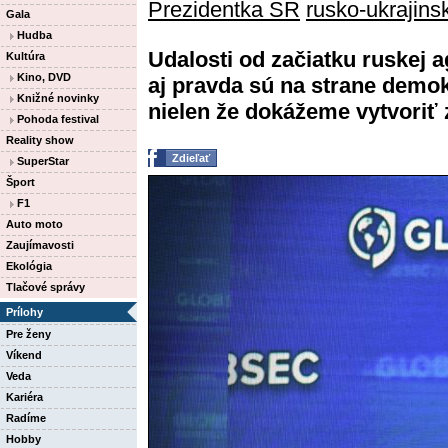
Prezidentka SR
rusko-ukrajinsk
Gala
Hudba
Udalosti od začiatku ruskej a
Kultúra
Kino, DVD
aj pravda sú na strane demokr
Knižné novinky
nielen že dokážeme vytvoriť z
Pohoda festival
Reality show
Zdieľať
SuperStar
Šport
F1
Auto moto
Zaujímavosti
Ekológia
Tlačové správy
Prílohy
Pre ženy
Víkend
Veda
Kariéra
Radíme
Hobby