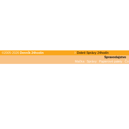
©2005-2026
Denník 24hodin
Dobré Správy 24hodín
Spravodajstvo
Mačka
Správy
Papierové palety
Čo 