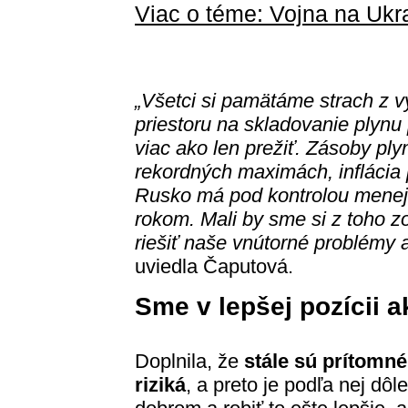
Viac o téme: Vojna na Ukr
„Všetci si pamätáme strach z 
priestoru na skladovanie plynu
viac ako len prežiť. Zásoby pl
rekordných maximách, inflácia 
Rusko má pod kontrolou menej 
rokom. Mali by sme si z toho 
riešiť naše vnútorné problémy
uviedla Čaputová.
Sme v lepšej pozícii 
Doplnila, že
stále sú prítomné
riziká
, a preto je podľa nej dôl