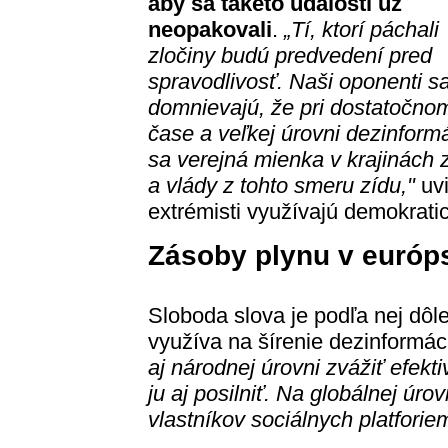
aby sa takéto udalosti už
neopakovali
.
„Tí, ktorí páchali
zločiny budú predvedení pred
spravodlivosť. Naši oponenti s
domnievajú, že pri dostatočno
čase a veľkej úrovni dezinformá
sa verejná mienka v krajinách
a vlády z tohto smeru zídu,"
uvi
extrémisti využívajú demokrati
Zásoby plynu v európ
Sloboda slova je podľa nej dôl
využíva na šírenie dezinformáci
aj národnej úrovni zvážiť efekti
ju aj posilniť. Na globálnej ú
vlastníkov sociálnych platforiem