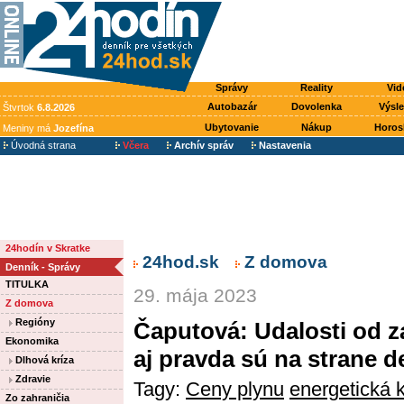
Správy
Reality
Vid
Autobazár
Dovolenka
Výsl
Štvrtok
6.8.2026
Ubytovanie
Nákup
Horos
Meniny má
Jozefína
Úvodná strana
Včera
Archív správ
Nastavenia
24hodín v Skratke
24hod.sk
Z domova
Denník - Správy
TITULKA
29. mája 2023
Z domova
Regióny
Čaputová: Udalosti od za
Ekonomika
aj pravda sú na strane 
Dlhová kríza
Zdravie
Tagy:
Ceny plynu
energetická k
Zo zahraničia