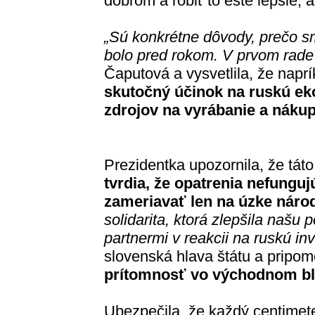
dobrom a robiť to ešte lepšie, 
„Sú konkrétne dôvody, prečo sm
bolo pred rokom. V prvom rade 
Čaputová a vysvetlila, že napr
skutočný účinok na ruskú e
zdrojov na vyrábanie a nákup
Prezidentka upozornila, že tát
tvrdia, že opatrenia nefunguj
zameriavať len na úzke náro
solidarita, ktorá zlepšila našu
partnermi v reakcii na ruskú in
slovenská hlava štátu a pripo
prítomnosť vo východnom bl
Ubezpečila, že každý centimet