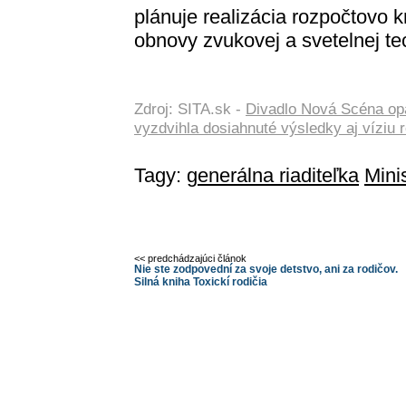
plánuje realizácia rozpočtovo kr
obnovy zvukovej a svetelnej te
Zdroj: SITA.sk -
Divadlo Nová Scéna opä
vyzdvihla dosiahnuté výsledky aj víziu 
Tagy:
generálna riaditeľka
Mini
<< predchádzajúci článok
Nie ste zodpovední za svoje detstvo, ani za rodičov.
Silná kniha Toxickí rodičia