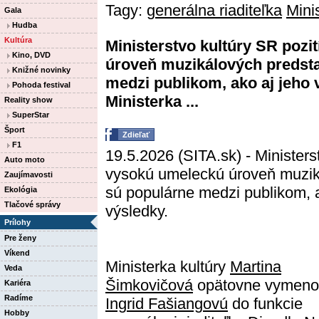
Tagy:
generálna riaditeľka
Mini
Gala
Hudba
Kultúra
Ministerstvo kultúry SR poz
Kino, DVD
úroveň muzikálových predsta
Knižné novinky
medzi publikom, ako aj jeho
Pohoda festival
Ministerka ...
Reality show
SuperStar
Šport
Zdieľať
F1
19.5.2026 (SITA.sk) - Ministers
Auto moto
vysokú umeleckú úroveň muziká
Zaujímavosti
sú populárne medzi publikom, 
Ekológia
Tlačové správy
výsledky.
Prílohy
Pre ženy
Víkend
Ministerka kultúry
Martina
Veda
Šimkovičová
opätovne vymeno
Kariéra
Radíme
Ingrid Fašiangovú
do funkcie
Hobby