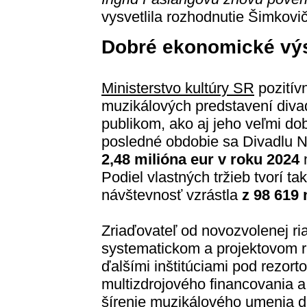
vysvetlila rozhodnutie Šimkovi
Dobré ekonomické vý
Ministerstvo kultúry SR
pozitív
muzikálových predstavení divad
publikom, ako aj jeho veľmi do
posledné obdobie sa Divadlu N
2,48 milióna eur v roku 2024
Podiel vlastných tržieb tvorí t
návštevnosť vzrástla
z 98 619 
Zriaďovateľ od novozvolenej ri
systematickom a projektovom ri
ďalšími inštitúciami pod rezorto
multizdrojového financovania a 
šírenie muzikálového umenia 