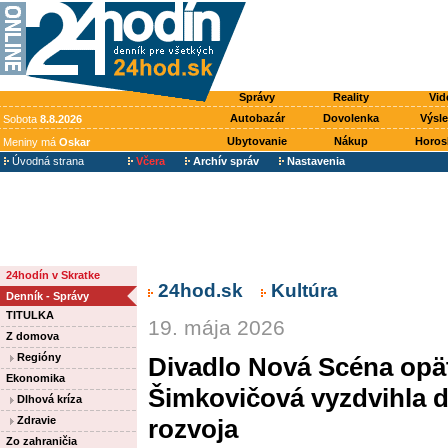
Správy
Reality
Vid
Autobazár
Dovolenka
Výsl
Sobota
8.8.2026
Ubytovanie
Nákup
Horos
Meniny má
Oskar
Úvodná strana
Včera
Archív správ
Nastavenia
24hodín v Skratke
24hod.sk
Kultúra
Denník - Správy
TITULKA
19. mája 2026
Z domova
Regióny
Divadlo Nová Scéna opäť
Ekonomika
Šimkovičová vyzdvihla d
Dlhová kríza
Zdravie
rozvoja
Zo zahraničia