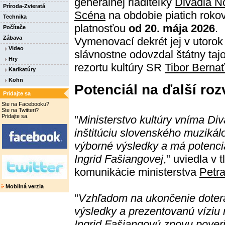
generálnej riaditeľky
Divadla N
Príroda-Zvieratá
Scéna
na obdobie piatich roko
Technika
platnosťou
od 20. mája 2026
.
Počítače
Zábava
Vymenovací dekrét jej v utorok
Video
slávnostne odovzdal štátny taj
Hry
rezortu kultúry SR
Tibor Berna
Karikatúry
Kohn
Potenciál na ďalší roz
Pridajte sa
Ste na Facebooku?
Ste na Twitteri?
Pridajte sa.
"
Ministerstvo kultúry vníma D
inštitúciu slovenského muziká
výborné výsledky a má potenci
Ingrid Fašiangovej
," uviedla v 
komunikácie ministerstva
Petr
Mobilná verzia
"
Vzhľadom na ukončenie dotera
výsledky a prezentovanú víziu r
Ingrid Fašiangovú znovu pove