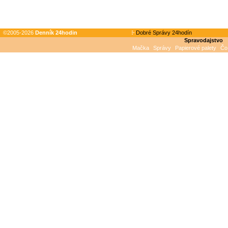
©2005-2026
Denník 24hodin
Dobré Správy 24hodín
Spravodajstvo
Mačka
Správy
Papierové palety
Čo 