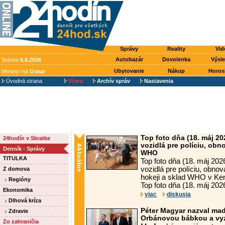
Správy
Reality
Vid
Autobazár
Dovolenka
Výsl
Sobota
8.8.2026
Ubytovanie
Nákup
Horos
Meniny má
Oskar
Úvodná strana
Včera
Archív správ
Nastavenia
Top foto dňa (18. máj 20
24hodín v Skratke
vozidlá pre políciu, obn
Denník - Správy
WHO
TITULKA
Top foto dňa (18. máj 202
vozidlá pre políciu, obno
Z domova
hokeji a sklad WHO v Keni
Regióny
Top foto dňa (18. máj 2026
Ekonomika
viac
diskusia
Dlhová kríza
Péter Magyar nazval ma
Zdravie
Orbánovou bábkou a vyz
Zo zahraničia