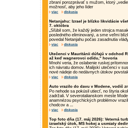
zbraní porozprávať s mužom, ktorý „vedie 
možnosť, aby jeho líder
viac
diskusia
Netanjahu: Izrael je blízko likvidácie vš
7. októbra
„Sľúbil som, že každý jeden strojca masa
posledného eliminovaný, a sme veľmi blízk
povedal Netanjahu počas zasadnutia vlády
viac
diskusia
Utečenci v Mauritánii dúfajú v odchod 
až keď wagnerovci odídu,“ hovoria
Mnohí veria, že oslabenie ruskej prítomnos
ich návratu domov. Malijskí utečenci v sus
nové nádeje do nedávnych útokov povstalc
viac
diskusia
Auto vrazilo do davu v Modene, vodič z
Po nehode sa pokúsil utiecť, no štyria oko
zadržali. V severotalianskom meste Mode
anamnézou psychických problémov vrazil
chodcov a ...
viac
diskusia
Top foto dňa (17. máj 2026): Veterná turb
izraelský útok, MS hokej a usmiaty dedi