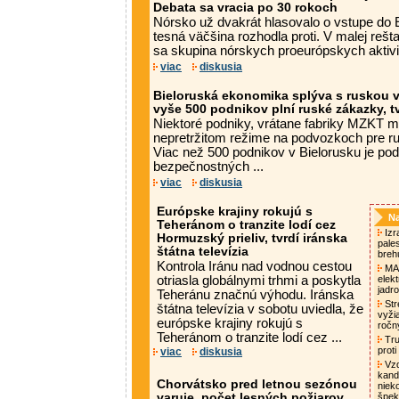
Debata sa vracia po 30 rokoch
Nórsko už dvakrát hlasovalo o vstupe do 
tesná väčšina rozhodla proti. V malej rešt
sa skupina nórskych proeurópskych aktivis
viac
diskusia
Bieloruská ekonomika splýva s ruskou 
vyše 500 podnikov plní ruské zákazky, tv
Niektoré podniky, vrátane fabriky MZKT m
nepretržitom režime na podvozkoch pre ru
Viac než 500 podnikov v Bielorusku je podľ
bezpečnostných ...
viac
diskusia
Európske krajiny rokujú s
Na
Teheránom o tranzite lodí cez
Izra
Hormuzský prieliv, tvrdí iránska
pale
štátna televízia
breh
Kontrola Iránu nad vodnou cestou
MAA
otriasla globálnymi trhmi a poskytla
elek
jadro
Teheránu značnú výhodu. Iránska
Str
štátna televízia v sobotu uviedla, že
vyži
európske krajiny rokujú s
ročn
Teheránom o tranzite lodí cez ...
Tru
proti
viac
diskusia
Vzd
kand
Chorvátsko pred letnou sezónou
niek
varuje, počet lesných požiarov
špek