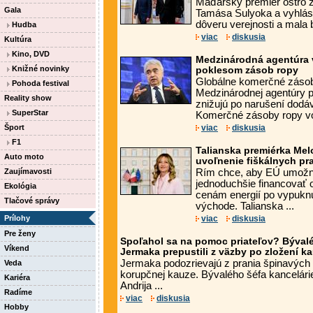
Maďarský premiér ostro z
Gala
Tamása Sulyoka a vyhlásil,
dôveru verejnosti a mala 
Hudba
viac
diskusia
Kultúra
Kino, DVD
Medzinárodná agentúra 
Knižné novinky
poklesom zásob ropy
Globálne komerčné zásob
Pohoda festival
Medzinárodnej agentúry p
Reality show
znižujú po narušení dodá
SuperStar
Komerčné zásoby ropy vo 
Šport
viac
diskusia
F1
Talianska premiérka Mel
Auto moto
uvoľnenie fiškálnych pra
Zaujímavosti
Rím chce, aby EÚ umožn
jednoduchšie financovať o
Ekológia
cenám energií po vypuknu
Tlačové správy
východe. Talianska ...
Prílohy
viac
diskusia
Pre ženy
Spoľahol sa na pomoc priateľov? Býva
Víkend
Jermaka prepustili z väzby po zložení k
Jermaka podozrievajú z prania špinavých 
Veda
korupčnej kauze. Bývalého šéfa kancelári
Kariéra
Andrija ...
Radíme
viac
diskusia
Hobby