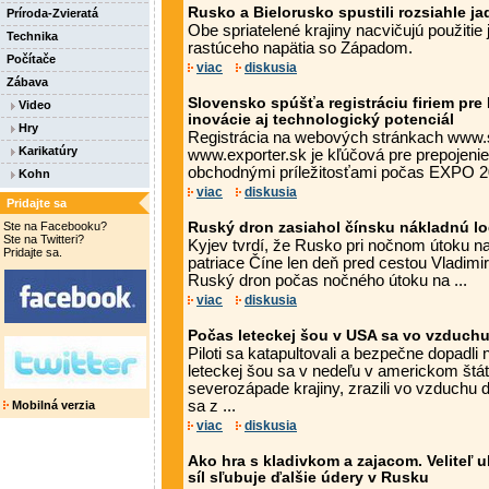
Rusko a Bielorusko spustili rozsiahle ja
Príroda-Zvieratá
Obe spriatelené krajiny nacvičujú použitie
Technika
rastúceho napätia so Západom.
Počítače
viac
diskusia
Zábava
Slovensko spúšťa registráciu firiem pr
Video
inovácie aj technologický potenciál
Hry
Registrácia na webových stránkach www.
Karikatúry
www.exporter.sk je kľúčová pre prepojenie
obchodnými príležitosťami počas EXPO 2
Kohn
viac
diskusia
Pridajte sa
Ste na Facebooku?
Ruský dron zasiahol čínsku nákladnú lo
Ste na Twitteri?
Kyjev tvrdí, že Rusko pri nočnom útoku na
Pridajte sa.
patriace Číne len deň pred cestou Vladimi
Ruský dron počas nočného útoku na ...
viac
diskusia
Počas leteckej šou v USA sa vo vzduchu 
Piloti sa katapultovali a bezpečne dopadl
leteckej šou sa v nedeľu v americkom štáte
severozápade krajiny, zrazili vo vzduchu d
sa z ...
Mobilná verzia
viac
diskusia
Ako hra s kladivkom a zajacom. Veliteľ 
síl sľubuje ďalšie údery v Rusku