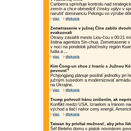
Canberra sprísňuje kontrolu nad strateg
zemín a chce obmedziť čínsky vplyv v spo
narušiť dominanciu Pekingu vo výrobe dôle
viac
diskusia
Zemetrasenie v južnej Číne zabilo dvoch 
evakuovali
Otrasy zasiahli mesto Liou-čou o 00:21 mi
štátna agentúra Sin-chua. Zemetrasenie s
v noci na pondelok juhočínsky región Kuan
ľudia a ...
viac
diskusia
Kim Čong-un chce z hraníc s Južnou Kó
pevnosť“
Pchjongjang plánuje posilniť jednotky pri 
južným susedom a modernizovať armádu p
na Ukrajine.
viac
diskusia
Trump pohrozil Iránu zničením, ak nepr
Konflikt medzi USA, Izraelom a Iránom naď
východ a tlačí nahor ceny energií. Americ
viac
diskusia
Taiwan by privítal možnosť, aby jeho lí
Šéf Bieleho domu v piatok novinárom pove