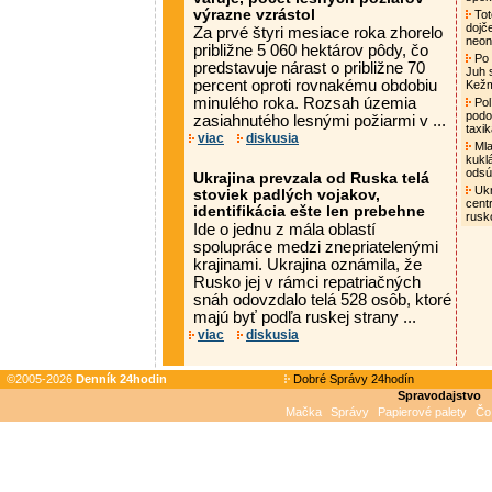
výrazne vzrástol
Tot
dojč
Za prvé štyri mesiace roka zhorelo
neon
približne 5 060 hektárov pôdy, čo
Po 
predstavuje nárast o približne 70
Juh 
percent oproti rovnakému obdobiu
Kež
minulého roka. Rozsah územia
Pol
podo
zasiahnutého lesnými požiarmi v ...
taxi
viac
diskusia
Mla
kukl
odsúd
Ukrajina prevzala od Ruska telá
Ukr
stoviek padlých vojakov,
cent
identifikácia ešte len prebehne
rusk
Ide o jednu z mála oblastí
spolupráce medzi znepriatelenými
krajinami. Ukrajina oznámila, že
Rusko jej v rámci repatriačných
snáh odovzdalo telá 528 osôb, ktoré
majú byť podľa ruskej strany ...
viac
diskusia
©2005-2026
Denník 24hodin
Dobré Správy 24hodín
Spravodajstvo
Mačka
Správy
Papierové palety
Čo 