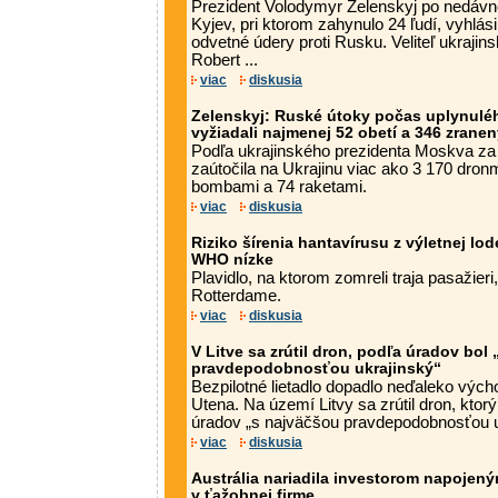
Prezident Volodymyr Zelenskyj po nedáv
Kyjev, pri ktorom zahynulo 24 ľudí, vyhlás
odvetné údery proti Rusku. Veliteľ ukrajin
Robert ...
viac
diskusia
Zelenskyj: Ruské útoky počas uplynuléh
vyžiadali najmenej 52 obetí a 346 zranen
Podľa ukrajinského prezidenta Moskva za
zaútočila na Ukrajinu viac ako 3 170 dron
bombami a 74 raketami.
viac
diskusia
Riziko šírenia hantavírusu z výletnej l
WHO nízke
Plavidlo, na ktorom zomreli traja pasažier
Rotterdame.
viac
diskusia
V Litve sa zrútil dron, podľa úradov bol
pravdepodobnosťou ukrajinský“
Bezpilotné lietadlo dopadlo neďaleko výc
Utena. Na území Litvy sa zrútil dron, ktor
úradov „s najväčšou pravdepodobnosťou uk
viac
diskusia
Austrália nariadila investorom napojen
v ťažobnej firme