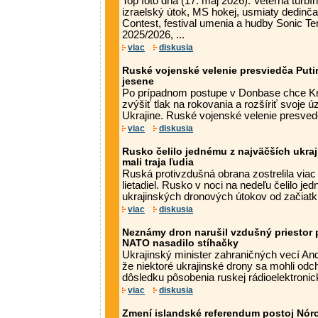
Top foto dňa (17. máj 2026): Veterná turbín
izraelský útok, MS hokej, usmiaty dedinča
Contest, festival umenia a hudby Sonic Tem
2025/2026, ...
viac
diskusia
Ruské vojenské velenie presviedča Put
jesene
Po prípadnom postupe v Donbase chce K
zvýšiť tlak na rokovania a rozšíriť svoje
Ukrajine. Ruské vojenské velenie presved
viac
diskusia
Rusko čelilo jednému z najväčších ukra
mali traja ľudia
Ruská protivzdušná obrana zostrelila viac
lietadiel. Rusko v noci na nedeľu čelilo jed
ukrajinských dronových útokov od začiatku
viac
diskusia
Neznámy dron narušil vzdušný priestor p
NATO nasadilo stíhačky
Ukrajinský minister zahraničných vecí Andr
že niektoré ukrajinské drony sa mohli odc
dôsledku pôsobenia ruskej rádioelektronicke
viac
diskusia
Zmení islandské referendum postoj Nóro