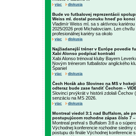
viac
diskusia
Bude vo futbalovej reprezentácii spolu
Weiss ml. dostal ponuku hneď po konci 
Vladimír Weiss ml. sa s aktívnou kariérou 
2025/2026 proti Michalovciam. Len chvíľu
profesionálnej kariéry sa okolo
viac
diskusia
Najžiadanejší tréner v Európe povedie f
Xabi Alonso podpísal kontrakt
Xabi Alonso trénoval kluby Bayern Leverk
Novým trénerom futbalistov anglického kl
Španiel
viac
diskusia
Čech Horák ako Slovinec na MS v hokeji
odteraz bude zase fandiť Čechom – VI
Slovinci prvýkrát v histórii zdolali Čechov 
senzáciu na MS 2026.
viac
diskusia
Montreal viedol 3:1 nad Buffalom, ale pr
postupujúcom rozhodne zápas číslo 7 
Montreal prehral s Buffalom 3:8 a o súperov
Východnej konferencie rozhodne siedmy d
postupu do finále Východnej konferencie s