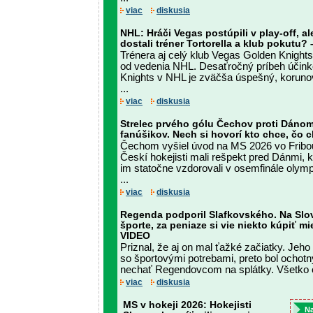
viac
diskusia
NHL: Hráči Vegas postúpili v play-off, al
dostali tréner Tortorella a klub pokutu?
Trénera aj celý klub Vegas Golden Knights
od vedenia NHL. Desaťročný príbeh účin
Knights v NHL je zväčša úspešný, korun
...
viac
diskusia
Strelec prvého gólu Čechov proti Dáno
fanúšikov. Nech si hovorí kto chce, čo
Čechom vyšiel úvod na MS 2026 vo Fribour
Českí hokejisti mali rešpekt pred Dánmi, 
im statočne vzdorovali v osemfinále olymp
...
viac
diskusia
Regenda podporil Slafkovského. Na Slov
športe, za peniaze si vie niekto kúpiť mi
VIDEO
Priznal, že aj on mal ťažké začiatky. Jeho
so športovými potrebami, preto bol ochotn
nechať Regendovcom na splátky. Všetko 
viac
diskusia
MS v hokeji 2026: Hokejisti
Na