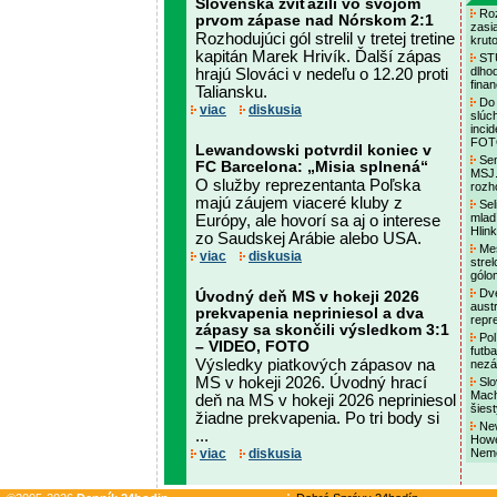
Slovenska zvíťazili vo svojom
Roz
prvom zápase nad Nórskom 2:1
zasi
Rozhodujúci gól strelil v tretej tretine
krut
kapitán Marek Hrivík. Ďalší zápas
STÚ
dlho
hrajú Slováci v nedeľu o 12.20 proti
fina
Taliansku.
Do 
viac
diskusia
slúc
incid
FO
Lewandowski potvrdil koniec v
Sen
FC Barcelona: „Misia splnená“
MSJ.
O služby reprezentanta Poľska
rozh
majú záujem viaceré kluby z
Seli
mladí
Európy, ale hovorí sa aj o interese
Hlin
zo Saudskej Arábie alebo USA.
Mes
viac
diskusia
stre
gólo
Dve
Úvodný deň MS v hokeji 2026
aust
prekvapenia nepriniesol a dva
repr
zápasy sa skončili výsledkom 3:1
Pol
– VIDEO, FOTO
futba
Výsledky piatkových zápasov na
nezá
MS v hokeji 2026. Úvodný hrací
Slo
Mach
deň na MS v hokeji 2026 nepriniesol
šiest
žiadne prekvapenia. Po tri body si
New
...
Howe
viac
diskusia
Neme