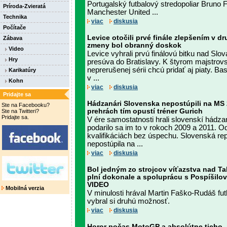
Portugalský futbalový stredopoliar Bruno 
Príroda-Zvieratá
Manchester United ...
Technika
viac
diskusia
Počítače
Levice otočili prvé finále zlepšením v d
Zábava
zmeny bol obranný doskok
Video
Levice vyhrali prvú finálovú bitku nad Slo
Hry
presúva do Bratislavy. K štyrom majstrov
neprerušenej sérii chcú pridať aj piaty. Bas
Karikatúry
v ...
Kohn
viac
diskusia
Pridajte sa
Hádzanári Slovenska nepostúpili na MS
Ste na Facebooku?
prehrách tím opustí tréner Gurich
Ste na Twitteri?
Pridajte sa.
V ére samostatnosti hrali slovenskí hádza
podarilo sa im to v rokoch 2009 a 2011. O
kvalifikáciách bez úspechu. Slovenská re
nepostúpila na ...
viac
diskusia
Bol jedným zo strojcov víťazstva nad T
plní dokonale a spoluprácu s Pospíšilov
VIDEO
Mobilná verzia
V minulosti hrával Martin Faško-Rudáš futb
vybral si druhú možnosť.
viac
diskusia
Horor počas MotoGP a absolútne ticho.