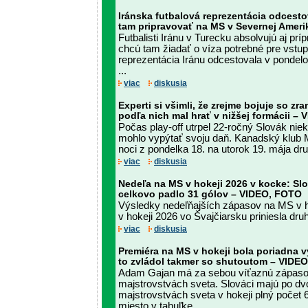
Iránska futbalová reprezentácia odcest
tam pripravovať na MS v Severnej Ameri
Futbalisti Iránu v Turecku absolvujú aj prí
chcú tam žiadať o víza potrebné pre vstu
reprezentácia Iránu odcestovala v pondelo
...
viac
diskusia
Experti si všimli, že zrejme bojuje so zr
podľa nich mal hrať v nižšej formácii – 
Počas play-off utrpel 22-ročný Slovák nieko
mohlo vypýtať svoju daň. Kanadský klub 
noci z pondelka 18. na utorok 19. mája dru
viac
diskusia
Nedeľa na MS v hokeji 2026 v kocke: S
celkovo padlo 31 gólov – VIDEO, FOTO
Výsledky nedeľňajších zápasov na MS v 
v hokeji 2026 vo Švajčiarsku priniesla druh
viac
diskusia
Premiéra na MS v hokeji bola poriadna v
to zvládol takmer so shutoutom – VIDE
Adam Gajan má za sebou víťaznú zápaso
majstrovstvách sveta. Slováci majú po d
majstrovstvách sveta v hokeji plný počet 
miesto v tabuľke ...