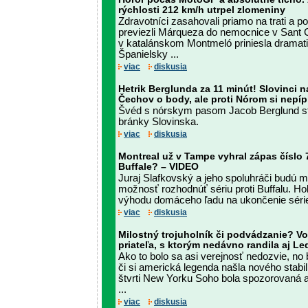
rýchlosti 212 km/h utrpel zlomeniny
Zdravotníci zasahovali priamo na trati a p
previezli Márqueza do nemocnice v Sant
v katalánskom Montmeló priniesla dramat
Španielsky ...
viac
diskusia
Hetrik Berglunda za 11 minút! Slovinci n
Čechov o body, ale proti Nórom si nepí
Švéd s nórskym pasom Jacob Berglund stre
bránky Slovinska.
viac
diskusia
Montreal už v Tampe vyhral zápas číslo 7
Buffale? – VIDEO
Juraj Slafkovský a jeho spoluhráči budú 
možnosť rozhodnúť sériu proti Buffalu. Hok
výhodu domáceho ľadu na ukončenie série 2.
viac
diskusia
Milostný trojuholník či podvádzanie? 
priateľa, s ktorým nedávno randila aj L
Ako to bolo sa asi verejnosť nedozvie, no
či si americká legenda našla nového stabi
štvrti New Yorku Soho bola spozorovaná a
...
viac
diskusia