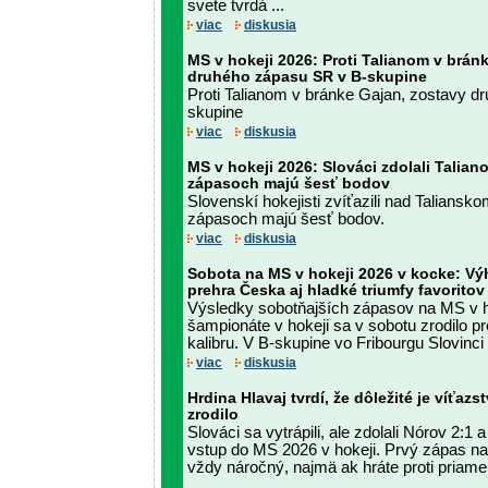
svete tvrdá ...
viac
diskusia
MS v hokeji 2026: Proti Talianom v brán
druhého zápasu SR v B-skupine
Proti Talianom v bránke Gajan, zostavy 
skupine
viac
diskusia
MS v hokeji 2026: Slováci zdolali Talian
zápasoch majú šesť bodov
Slovenskí hokejisti zvíťazili nad Taliansk
zápasoch majú šesť bodov.
viac
diskusia
Sobota na MS v hokeji 2026 v kocke: Vý
prehra Česka aj hladké triumfy favorito
Výsledky sobotňajších zápasov na MS v 
šampionáte v hokeji sa v sobotu zrodilo pr
kalibru. V B-skupine vo Fribourgu Slovinci 
viac
diskusia
Hrdina Hlavaj tvrdí, že dôležité je víťaz
zrodilo
Slováci sa vytrápili, ale zdolali Nórov 2:
vstup do MS 2026 v hokeji. Prvý zápas na
vždy náročný, najmä ak hráte proti priam
...