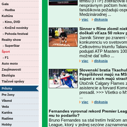
tenisu (ITTF) zobrazoval 
Gala
nesprávnym počtom hviez
fanúšikovia požadujú osp
Hudba
Medzinárodnej ...
Kultúra
viac
diskusia
Kino, DVD
Knižné novinky
Sinner v Ríme zlomil nie
dočkali víťaza 50 rokov
Pohoda festival
Jannik Sinner po zranení
Reality show
konkurenciu vo svetovo
SuperStar
Celkovému triumfu Talian
podujatí ATP Masters 100
Šport
možné dať toľko ...
F1
viac
diskusia
Auto moto
Zaujímavosti
Slovenskí bratia Tkachuk
Pospíšilovci majú na MS
Ekológia
súperi z nich majú strac
Tlačové správy
Útočník Calgary Flames za
asistencie a forvard Kom
Prílohy
presadil. >>> Všetko o M
Pre ženy
...
Víkend
viac
diskusia
Veda
Fernandes vyrovnal rekord Premier Leagu
Kariéra
mu to podarilo?
Radíme
Bruno Fernandes sa stal tretím hráčom ang
League, ktorý v jednej sezóne zaznamenal 
Hobby