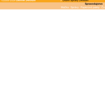
©2005-2026
Denník 24hodin
Dobré Správy 24hodín
Spravodajstvo
Mačka
Správy
Papierové palety
Čo 