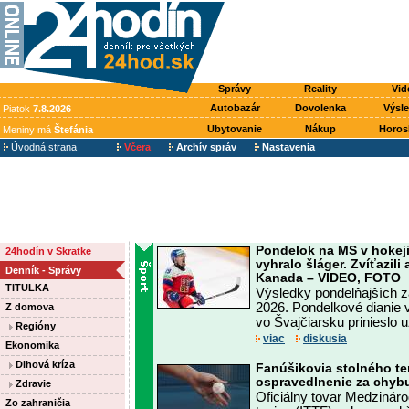
Správy
Reality
Vid
Autobazár
Dovolenka
Výsl
Piatok
7.8.2026
Ubytovanie
Nákup
Horos
Meniny má
Štefánia
Úvodná strana
Včera
Archív správ
Nastavenia
Pondelok na MS v hokeji
24hodín v Skratke
vyhralo šláger. Zvíťazili
Denník - Správy
Kanada – VIDEO, FOTO
TITULKA
Výsledky pondelňajších 
2026. Pondelkové dianie 
Z domova
vo Švajčiarsku prinieslo už 
Regióny
viac
diskusia
Ekonomika
Dlhová kríza
Fanúšikovia stolného te
ospravedlnenie za chybu
Zdravie
Oficiálny tovar Medzináro
Zo zahraničia