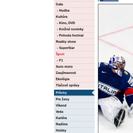
Gala
Hudba
Kultúra
Kino, DVD
Knižné novinky
Pohoda festival
Reality show
SuperStar
Šport
F1
Auto moto
Zaujímavosti
Ekológia
Tlačové správy
Prílohy
Pre ženy
Víkend
Veda
Kariéra
Radíme
Hobby