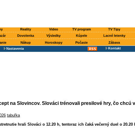
vy
Reality
Video
TV program
TV Tipy
azár
Dovolenka
Výsledky
Kúpele
Lacné letenky
anie
Nákup
Horoskopy
Počasie
Zábava
Kontakt
Nastavenia
cept na Slovincov. Slováci trénovali presilové hry, čo chcú 
2026
tabuľka
stretnutie hrali Slováci o 12.20 h, tentoraz ich čaká večerný duel o 20.20 