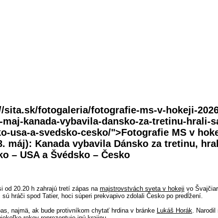
//sita.sk/fotogaleria/fotografie-ms-v-hokeji-2026
maj-kanada-vybavila-dansko-za-tretinu-hrali-sa
ko-usa-a-svedsko-cesko/">Fotografie MS v hoke
. máj): Kanada vybavila Dánsko za tretinu, hral
ko – USA a Švédsko – Česko
si od 20.20 h zahrajú tretí zápas na
majstrovstvách sveta v hokeji
vo Švajčiar
 sú hráči spod Tatier, hoci súperi prekvapivo zdolali Česko po predĺžení.
as, najmä, ak bude protivníkom chytať hrdina v bránke
Lukáš Horák
. Narodi
ekoľko rokov reprezentuje inú krajinu.