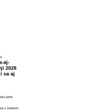
-
-aj-
ji 2026
i sa aj
sku proti
l sa v českom