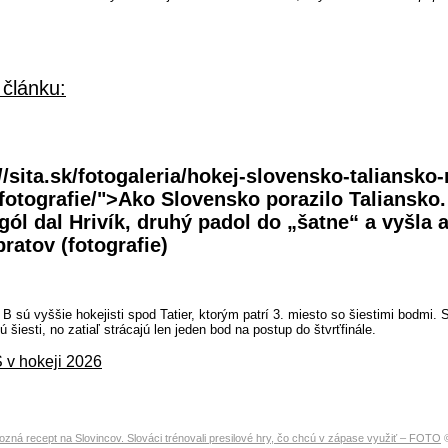
 článku:
//sita.sk/fotogaleria/hokej-slovensko-taliansko
fotografie/">Ako Slovensko porazilo Taliansko.
gól dal Hrivík, druhý padol do „šatne“ a vyšla a
ratov (fotografie)
B sú vyššie hokejisti spod Tatier, ktorým patrí 3. miesto so šiestimi bodmi. 
 šiesti, no zatiaľ strácajú len jeden bod na postup do štvrťfinále.
 v hokeji 2026
pozná recept na Slovincov. Slováci trénovali presilové hry, čo chcú v zápase využiť – FOTO
©