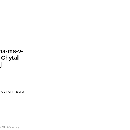
-na-ms-v-
 Chytal
j
Slovinci majú o
 SITA Všetky