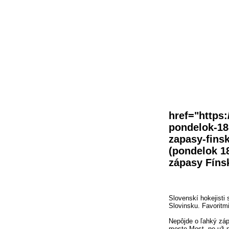
href="https:
pondelok-18-
zapasy-fins
(pondelok 18
zápasy Fíns
Slovenskí hokejisti 
Slovinsku. Favoritmi
Nepôjde o ľahký záp
meste Most, no už ni