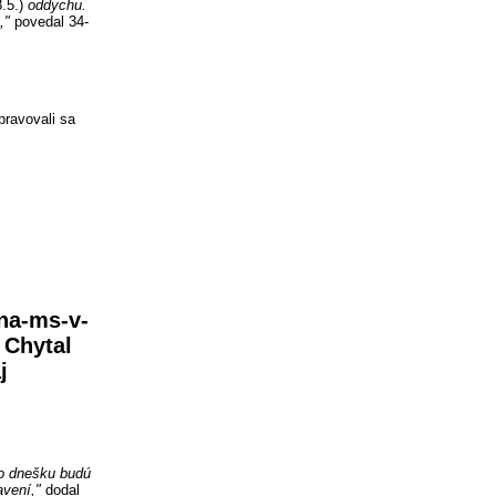
.5.)
oddychu.
,
"
povedal 34-
ipravovali sa
-na-ms-v-
 Chytal
j
po dnešku budú
avení,
"
dodal