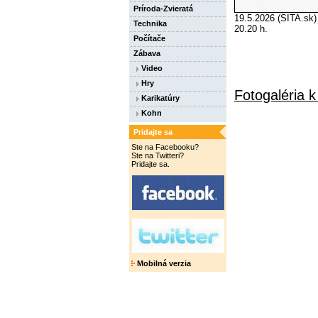
Príroda-Zvieratá
19.5.2026 (SITA.sk) 
Technika
20.20 h.
Počítače
Zábava
Video
Hry
Fotogaléria k
Karikatúry
Kohn
Pridajte sa
Ste na Facebooku?
Ste na Twitteri?
Pridajte sa.
Mobilná verzia