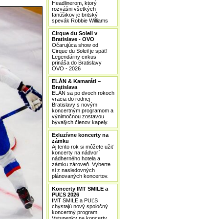
Headlinerom, ktorý
rozvášni všetkých
fanúšikov je britský
spevák Robbie Williams
Cirque du Soleil v
Bratislave - OVO
Očarujúca show od
Cirque du Soleil je späť!
Legendárny cirkus
prináša do Bratislavy
OVO - 2026
ELÁN & Kamaráti –
Bratislava
ELÁN sa po dvoch rokoch
vracia do rodnej
Bratislavy s novým
koncertným programom a
výnimočnou zostavou
bývalých členov kapely.
Exluzívne koncerty na
zámku
Aj tento rok si môžete užiť
koncerty na nádvorí
nádherného hotela a
zámku zároveň. Vyberte
si z nasledovných
plánovaných koncertov.
Koncerty IMT SMILE a
PUĽS 2026
IMT SMILE a PUĽS
chystajú nový spoločný
koncertný program.
Vstupenky na koncerty