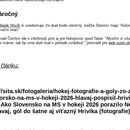
áročný
Marek Hrivík
si uvedomuje, že duel bude náročný, keďže Slovinci majú
"
húže
ruční hráči"
.
nad Čechmi ide o zdvihnutý prst aj pre hokejistov spod Tatier.
"
Myslím si vša
o máme, tak by sme duel mali v pohode zvládnuť,
"
prezradil pre
web sport.sk
 článku:
//sita.sk/fotogaleria/hokej-fotografie-a-goly-zo
rsko-na-ms-v-hokeji-2026-hlavaj-pospisil-hrivi
">Ako Slovensko na MS v hokeji 2026 porazilo N
aj, gól do šatne aj víťazný Hrivíka (fotografie