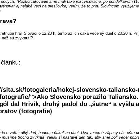
a oddych.
"Rozkorčuľovanie sme mali také rozcvičovacie, po pondelkovom
(18
rénovať aj nejaké veci na presilovke, verím, že to proti Slovincom využijeme
.
prava?
tretnutie hrali Slováci o 12.20 h, tentoraz ich čaká večerný duel o 20.20 h. Pr
, než sú zvyknutí?
 článku:
//sita.sk/fotogaleria/hokej-slovensko-taliansko
fotografie/">Ako Slovensko porazilo Taliansko.
gól dal Hrivík, druhý padol do „šatne“ a vyšla a
ratov (fotografie)
jde o veľmi dlhý deň, budeme čakať na duel. Dva večerné zápasy nás ešte 
o musíme trochu zvyknúť. Nejak si nastaviť deň tak, aby sme boli večer pripr