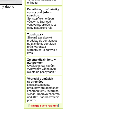
online tu
rný duel o
Decathlon, to sú všetky
športy pod jednou
strechou.
Sprístupňujeme šport
všetkým. Športové
vybavenie, oblečenie a
obuv nakúpite u nás.
Topshop.sk
Šikovné a praktické
produkty do domácnosti
na uľahčenie domácich
prác, varenia a
starostlivosť o zdravie a
krásu.
Zmeňte dizajn bytu v
pár krokoch
Uvažujete nad novým
vybavením vášho bytu,
ale ste na pochybách?
Výpredaj domácich
spotrebičov
Rozsiahla ponuka
produktov pre domácnosť
i záhradu.99 % tovaru na
sklade. Doprava zadarmo
nad 40 €. Záruka vrátenia
peňazí.
[
]
Pridajte svoju reklamu