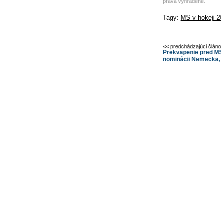
práva vyhradené.
Tagy:
MS v hokeji 
<< predchádzajúci člán
Prekvapenie pred MS
nominácii Nemecka, 