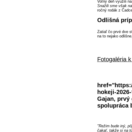
Voľný deň využili n
Snažili sme však nat
ročný rodák z Čadce
Odlišná prí
Zatiaľ čo prvé dve s
na to nejako odlišne
Fotogaléria k
href="https:
hokeji-2026-
Gajan, prvý 
spolupráca b
"Režim bude iný, pô
čakať, takže si na t