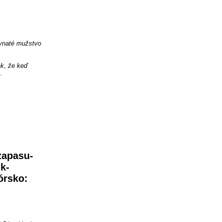
vnaté mužstvo
k, že keď
.
-zapasu-
k-
órsko:
)