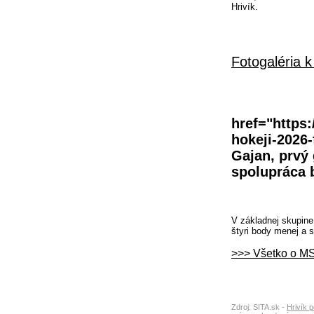
Hrivík.
Fotogaléria k
href="https:
hokeji-2026-
Gajan, prvý 
spolupráca b
V základnej skupine 
štyri body menej a sú
>>> Všetko o MS
Zdroj: SITA.sk -
Hrivík 