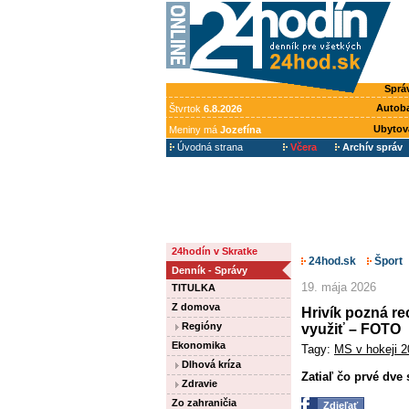
Sprá
Autob
Štvrtok
6.8.2026
Ubytov
Meniny má
Jozefína
Úvodná strana
Včera
Archív správ
24hodín v Skratke
24hod.sk
Šport
Denník - Správy
19. mája 2026
TITULKA
Z domova
Hrivík pozná re
Regióny
využiť – FOTO
Ekonomika
Tagy:
MS v hokeji 
Dlhová kríza
Zatiaľ čo prvé dve 
Zdravie
Zo zahraničia
Zdieľať