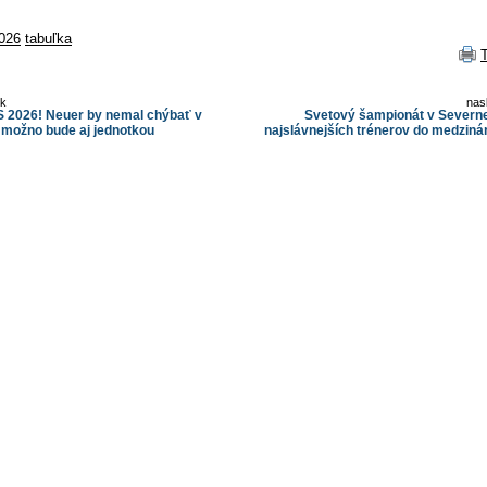
2026
tabuľka
ok
nas
 2026! Neuer by nemal chýbať v
Svetový šampionát v Severne
možno bude aj jednotkou
najslávnejších trénerov do medzin