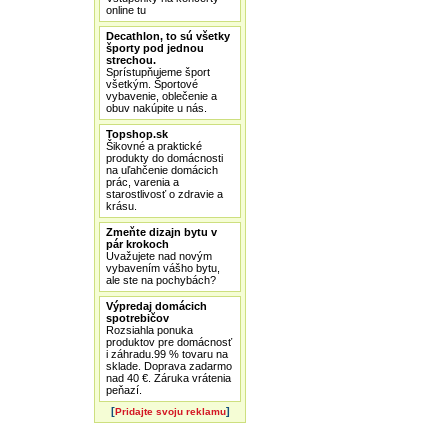
online tu
Decathlon, to sú všetky
športy pod jednou
strechou.
Sprístupňujeme šport
všetkým. Športové
vybavenie, oblečenie a
obuv nakúpite u nás.
Topshop.sk
Šikovné a praktické
produkty do domácnosti
na uľahčenie domácich
prác, varenia a
starostlivosť o zdravie a
krásu.
Zmeňte dizajn bytu v
pár krokoch
Uvažujete nad novým
vybavením vášho bytu,
ale ste na pochybách?
Výpredaj domácich
spotrebičov
Rozsiahla ponuka
produktov pre domácnosť
i záhradu.99 % tovaru na
sklade. Doprava zadarmo
nad 40 €. Záruka vrátenia
peňazí.
[
]
Pridajte svoju reklamu