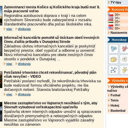
TV tipy
Zamestnanci mesta Košice aj Košického kraja budú mať 8.
Kurzový lí
mája pracovné voľno
1€=
Regionálna autobusová doprava v kraji i na celom
1€=
východnom Slovensku bude zabezpečená v rozsahu
1€=
štandardného pracovného dňa počas školského roka.
1€=
1€=
viac
diskusia
Nastavenie
Informačné kancelárie pomohli už tisíckam obetí trestných
Horoskop
činov, ďalšia pribudla v Dunajskej Strede
Základnou úlohou informačných kancelárií je poskytnúť
bezpečný priestor, obeť vypočuť a odborne ju usmerniť.
Novú informačnú kanceláriu pre obete trestných činov
otvorilo v pondelok v Dunajskej ...
viac
diskusia
Petržalské trhovisko chceli rekonštruovať, pôvodný plán
však nevyšiel – VIDEO
Petržalskí poslanci rozhodli, že rekonštrukcia trhoviska sa
Výsledky 
bude realizovať formou oficiálneho projektu, nie iba
Výsledky z
dočasných riešení. Starosta bratislavskej Petržalky
naživo
viac
diskusia
Futbal
Tenis
Miestne zastupiteľstvo vo Vajnoroch nesúhlasí s tým, aby
Hokej
Slovnaft vybudoval veľkokapacitnú spaľovňu
Basketbal
Spaľovňa okrem interných odpadov umožní aj spracovanie
dovážaných priemyselných a nebezpečných odpadov.
Miestne zastupiteľstvo vo Vajnoroch vyjadrilo zásadný
nesúhlas so zámerom