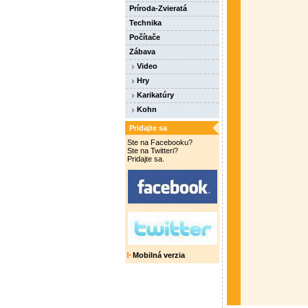
Príroda-Zvieratá
Technika
Počítače
Zábava
Video
Hry
Karikatúry
Kohn
Pridajte sa
Ste na Facebooku?
Ste na Twitteri?
Pridajte sa.
Mobilná verzia