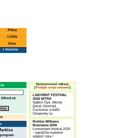
Práca
Lístky
Kino
Inzercia
Sponzorované odkazy
nie
[
]
Pridajte svoju reklamu
LABYRINT FESTIVAL
e
24hod.sk
2026 NITRA
Vojtěch Dyk, Michal
David, Desmod,
Čechomor a ďaľší.
Vstupenky tu
ut
Robbie Williams
m
Bratislava 2026
Lovestream festival 2026
arkíza
- najväčšia hudobná
 program
udalosť roka !