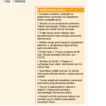
viac
diskusia
Najčítanejšie správy
Izraelskí osadníci zaútočili na
palestínsku komunitu na Západnom
brehu, podpálili domy
Slováci sú na európskom priemere,
Taliani zaostávajú. Online vstupenky
kupuje len každý štvrtý Európan
Trollie farmy pred voľbami. Ako
dezinformačné siete testujú slovenskú
demokraciu
MAAE varuje pred častými výpadkami
elektriny v ukrajinskej Záporožskej
jadrovej elektrárni
Požiar bytu v Trnave evakuoval 38
ľudí, škoda dosiahla 100-tisíc eur –
FOTO
Streľba na škole v Thajsku si
vyžiadala šesť obetí, útočníkom bol 14-
ročný žiak
Austrálsky politik priznal, že počas
rokovania odoslal správu „moja práca je
nudná“
Trump podpísal nariadenie zamerané
proti takzvanej pôrodnej turistike
Toto je 5 najčastejších otázok o
dojčení: Odpovedá primárka
neonatológie Nemocnice Bory
Kremeľ rozšíril možnosti náboru do
armády aj pre ďalších páchateľov
trestných činov