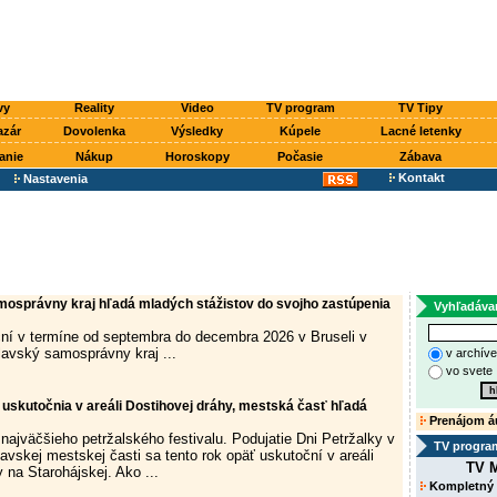
vy
Reality
Video
TV program
TV Tipy
azár
Dovolenka
Výsledky
Kúpele
Lacné letenky
anie
Nákup
Horoskopy
Počasie
Zábava
Kontakt
Nastavenia
mosprávny kraj hľadá mladých stážistov do svojho zastúpenia
Vyhľadáva
ní v termíne od septembra do decembra 2026 v Bruseli v
slavský samosprávny kraj ...
v archív
vo svete
 uskutočnia v areáli Dostihovej dráhy, mestská časť hľadá
Prenájom á
 najväčšieho petržalského festivalu. Podujatie Dni Petržalky v
TV progra
lavskej mestskej časti sa tento rok opäť uskutoční v areáli
TV M
 na Starohájskej. Ako ...
Kompletný