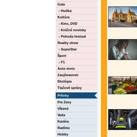
Gala
Hudba
Kultúra
Kino, DVD
Knižné novinky
Pohoda festival
Reality show
SuperStar
Šport
F1
Auto moto
Zaujímavosti
Ekológia
Tlačové správy
Prílohy
Pre ženy
Víkend
Veda
Kariéra
Radíme
Hobby