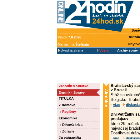
Sprá
Autob
Piatok
7.8.2026
Ubytov
Meniny má
Štefánia
Úvodná strana
Včera
Archív správ
Bratislavský sa
24hodín v Skratke
v Bruseli
Denník - Správy
Stáž sa uskutoč
TITULKA
Belgicku. Brati
viac
diskusia
Z domova
Regióny
Dni Petržalky sa
Ekonomika
predajcov
Ide o 29. ročník
Dlhová kríza
najväčšej bratis
Zdravie
Dostihovej dráhy
Zo zahraničia
viac
diskusia