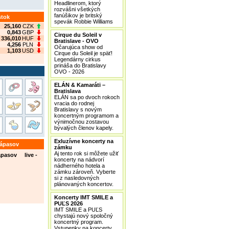
Headlinerom, ktorý
rozvášni všetkých
fanúšikov je britský
stok
spevák Robbie Williams
25,160
CZK
0,843
GBP
Cirque du Soleil v
336,010
HUF
Bratislave - OVO
4,256
PLN
Očarujúca show od
1,103
USD
Cirque du Soleil je späť!
Legendárny cirkus
prináša do Bratislavy
OVO - 2026
ELÁN & Kamaráti –
Bratislava
ELÁN sa po dvoch rokoch
vracia do rodnej
Bratislavy s novým
koncertným programom a
výnimočnou zostavou
bývalých členov kapely.
Exluzívne koncerty na
zápasov
zámku
Aj tento rok si môžete užiť
ápasov live -
koncerty na nádvorí
nádherného hotela a
zámku zároveň. Vyberte
si z nasledovných
plánovaných koncertov.
Koncerty IMT SMILE a
PUĽS 2026
IMT SMILE a PUĽS
chystajú nový spoločný
koncertný program.
Vstupenky na koncerty