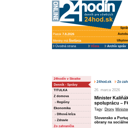
Sprá
Autob
Piatok
7.8.2026
Ubytov
Meniny má
Štefánia
Úvodná strana
Včera
Archív správ
24hodín v Skratke
24hod.sk
Zo zah
Denník - Správy
26. marca 2026
TITULKA
Z domova
Minister Kaliňá
Regióny
spoluprácu – 
Ekonomika
Tagy:
Drony
Ministe
Dlhová kríza
Slovensko a Portug
Zdravie
obrany na sociálne
Zo zahraničia