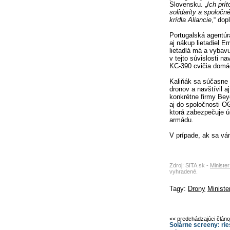
Slovensku. „
Ich prí
solidarity a spoloč
krídla Aliancie
,“ dop
Portugalská agentúr
aj nákup lietadiel 
lietadlá má a vybavu
v tejto súvislosti na
KC-390 cvičia domáci
Kaliňák sa súčasne z
dronov a navštívil a
konkrétne firmy Beyo
aj do spoločnosti O
ktorá zabezpečuje ú
armádu.
V prípade, ak sa vá
Zdroj: SITA.sk -
Ministe
vyhradené.
Tagy:
Drony
Ministe
<< predchádzajúci člán
Solárne screeny: ri