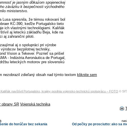
tomnosť je jasným dôkazom spojeneckej
ného záväzku k bezpečnosti východného
lnilo ministerstvo.
a Lusa spresnila, že témou rokovaní bol
Embraer KC-390, keďže Portugalsko tieto
je ich vlastnými technológiami. Kaliňák
vštívil aj leteckú základňu Beja, kde na
 aj zahraniční piloti.
aujímal aj o spolupráci pri výrobe
j výrobcov bezpilotnej techniky,
nd Vision a Tekever. Pozrieť sa prišiel
GMA - Indústria Aeronáutica de Portugal,
držbu leteckých motorov pre slovenskú
m nezobrazil zdieľaný obsah nad týmto textom
kliknite sem
r Kaliňák navštívil Portugalsko, krajiny posilnia vojensko-technickú spoluprácu – FOTO
© SIT
r obrany SR
Vojenská technika
ok
nas
ešenie do horúčav bez sekania
Od pečky po prosciutto: ako sa 