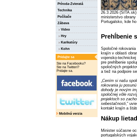
Príroda-Zvieratá
Technika
26.3.2026 (SITA.sk)
Počítače
ministerstvo obrany 
Portugalsko, kde ho 
Zábava
Video
Prehĺbenie 
Hry
Karikatúry
Spoločné rokovania p
Kohn
krajín v oblasti ob
Pridajte sa
vojensko-technickej 
pre prehĺbenie spolu
Ste na Facebooku?
spoločných projekto
Ste na Twitteri?
Pridajte sa.
a tiež na podpore s
„
Cením si našu spolu
rokovania ju posunú
dohody je novým im
spoločnej vôle rozví
projektoch so zach
sebestačnosti
,“ uvi
kontakt krajín a štá
Mobilná verzia
Nákup lietad
Minister súčasne oc
portugalských voja