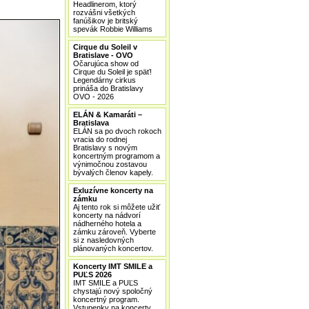
Headlinerom, ktorý
rozvášni všetkých
fanúšikov je britský
spevák Robbie Williams
Cirque du Soleil v
Bratislave - OVO
Očarujúca show od
Cirque du Soleil je späť!
Legendárny cirkus
prináša do Bratislavy
OVO - 2026
ELÁN & Kamaráti –
Bratislava
ELÁN sa po dvoch rokoch
vracia do rodnej
Bratislavy s novým
koncertným programom a
výnimočnou zostavou
bývalých členov kapely.
Exluzívne koncerty na
zámku
Aj tento rok si môžete užiť
koncerty na nádvorí
nádherného hotela a
zámku zároveň. Vyberte
si z nasledovných
plánovaných koncertov.
Koncerty IMT SMILE a
PUĽS 2026
IMT SMILE a PUĽS
chystajú nový spoločný
koncertný program.
Vstupenky na koncerty