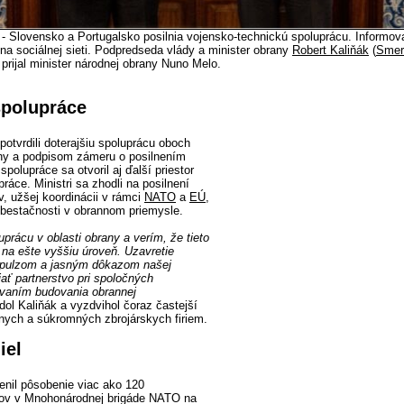
 - Slovensko a Portugalsko posilnia vojensko-technickú spoluprácu. Informov
na sociálnej sieti. Podpredseda vlády a minister obrany
Robert Kaliňák
(
Smer
prijal minister národnej obrany Nuno Melo.
spolupráce
otvrdili doterajšiu spoluprácu oboch
rany a podpisom zámeru o posilnením
spolupráce sa otvoril aj ďalší priestor
práce. Ministri sa zhodli na posilnení
v, užšej koordinácii v rámci
NATO
a
EÚ
,
ebestačnosti v obrannom priemysle.
prácu v oblasti obrany a verím, že tieto
 na ešte vyššiu úroveň. Uzavretie
pulzom a jasným dôkazom našej
jať partnerstvo pri spoločných
ovaním budovania obrannej
edol Kaliňák a vyzdvihol čoraz častejší
tnych a súkromných zbrojárskych firiem.
iel
enil pôsobenie viac ako 120
kov v Mnohonárodnej brigáde NATO na