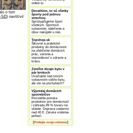
online tu
Decathlon, to sú všetky
alo o tom
športy pod jednou
-SD
) navštívil
strechou.
Sprístupňujeme šport
všetkým. Športové
vybavenie, oblečenie a
obuv nakúpite u nás.
Topshop.sk
Šikovné a praktické
produkty do domácnosti
na uľahčenie domácich
prác, varenia a
starostlivosť o zdravie a
krásu.
Zmeňte dizajn bytu v
pár krokoch
Uvažujete nad novým
vybavením vášho bytu,
ale ste na pochybách?
Výpredaj domácich
spotrebičov
Rozsiahla ponuka
produktov pre domácnosť
i záhradu.99 % tovaru na
sklade. Doprava zadarmo
nad 40 €. Záruka vrátenia
peňazí.
[
]
Pridajte svoju reklamu