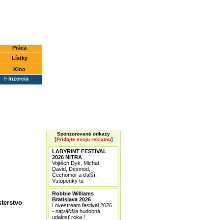
Práca
Lístky
Kino
Inzercia
Sponzorované odkazy
[
]
Pridajte svoju reklamu
LABYRINT FESTIVAL
2026 NITRA
Vojtěch Dyk, Michal
David, Desmod,
Čechomor a ďaľší.
Vstupenky tu
Robbie Williams
Bratislava 2026
terstvo
Lovestream festival 2026
- najväčšia hudobná
udalosť roka !