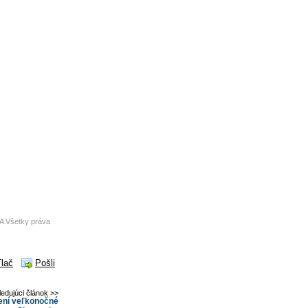
A Všetky práva
Tlač
Pošli
ledujúci článok >>
mení veľkonočné