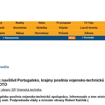
vy
Reality
Video
TV program
TV Tipy
azár
Dovolenka
Výsledky
Kúpele
Lacné letenky
anie
Nákup
Horoskopy
Počasie
Zábava
Kontakt
Nastavenia
raničia
k navštívil Portugalsko, krajiny posilnia vojensko-technickú
FOTO
r obrany SR
Vojenská technika
alsko posilnia vojensko-technickú spoluprácu. Informovalo o tom minis
j sieti. Podpredseda vlády a minister obrany Robert Kaliňák (