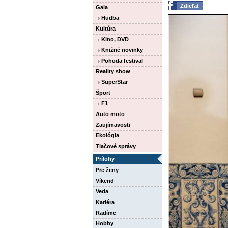
Zdieľať
Gala
Hudba
Kultúra
Kino, DVD
Knižné novinky
Pohoda festival
Reality show
SuperStar
Šport
F1
Auto moto
Zaujímavosti
Ekológia
Tlačové správy
Prílohy
Pre ženy
Víkend
Veda
Kariéra
Radíme
Hobby