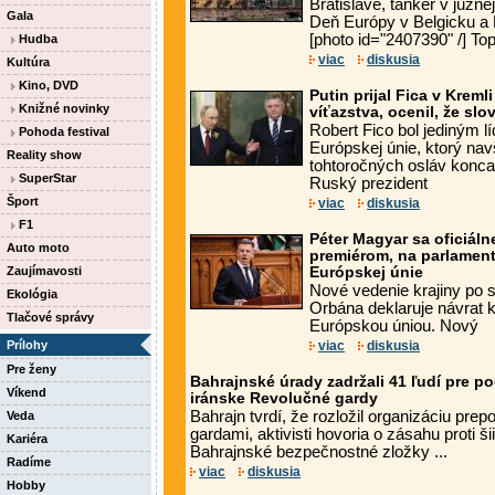
Bratislave, tanker v južne
Gala
Deň Európy v Belgicku a 
[photo id="2407390" /] Top 
Hudba
viac
diskusia
Kultúra
Kino, DVD
Putin prijal Fica v Krem
Knižné novinky
víťazstva, ocenil, že slo
Robert Fico bol jediným l
Pohoda festival
Európskej únie, ktorý na
Reality show
tohtoročných osláv konca 
SuperStar
Ruský prezident
Šport
viac
diskusia
F1
Péter Magyar sa oficiál
Auto moto
premiérom, na parlament 
Zaujímavosti
Európskej únie
Nové vedenie krajiny po 
Ekológia
Orbána deklaruje návrat k
Tlačové správy
Európskou úniou. Nový
Prílohy
viac
diskusia
Pre ženy
Bahrajnské úrady zadržali 41 ľudí pre p
Víkend
iránske Revolučné gardy
Bahrajn tvrdí, že rozložil organizáciu pre
Veda
gardami, aktivisti hovoria o zásahu proti
Kariéra
Bahrajnské bezpečnostné zložky ...
Radíme
viac
diskusia
Hobby