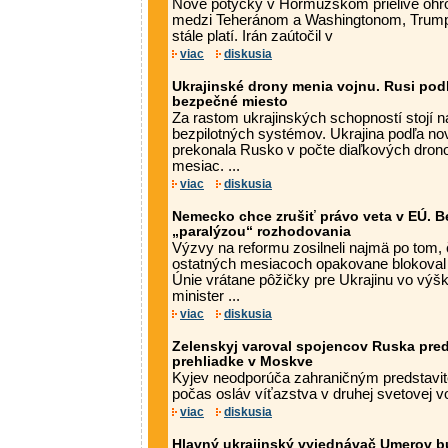
Nové potýčky v Hormuzskom prielive ohro
medzi Teheránom a Washingtonom, Trump 
stále platí. Irán zaútočil v
viac
diskusia
Ukrajinské drony menia vojnu. Rusi pod
bezpečné miesto
Za rastom ukrajinských schopností stojí
bezpilotných systémov. Ukrajina podľa no
prekonala Rusko v počte diaľkových dron
mesiac. ...
viac
diskusia
Nemecko chce zrušiť právo veta v EÚ. Be
„paralýzou“ rozhodovania
Výzvy na reformu zosilneli najmä po tom, 
ostatných mesiacoch opakovane blokoval 
Únie vrátane pôžičky pre Ukrajinu vo výš
minister ...
viac
diskusia
Zelenskyj varoval spojencov Ruska pre
prehliadke v Moskve
Kyjev neodporúča zahraničným predstavi
počas osláv víťazstva v druhej svetovej v
viac
diskusia
Hlavný ukrajinský vyjednávač Umerov b