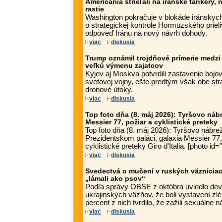
Američania strieľali na iránske tankery, 
rastie
Washington pokračuje v blokáde iránskych
o strategickej kontrole Hormuzského prie
odpoveď Iránu na nový návrh dohody.
viac
diskusia
Trump oznámil trojdňové prímerie medz
veľkú výmenu zajatcov
Kyjev aj Moskva potvrdili zastavenie bojo
svetovej vojny, ešte predtým však obe str
dronové útoky.
viac
diskusia
Top foto dňa (8. máj 2026): Tyršovo nábr
Messier 77, požiar a cyklistické preteky
Top foto dňa (8. máj 2026): Tyršovo nábre
Prezidentskom paláci, galaxia Messier 77,
cyklistické preteky Giro d'Italia. [photo id=
viac
diskusia
Svedectvá o mučení v ruských väzniciac
„lámali ako psov“
Podľa správy OBSE z októbra uviedlo devä
ukrajinských väzňov, že boli vystavení z
percent z nich tvrdilo, že zažili sexuálne ná
viac
diskusia