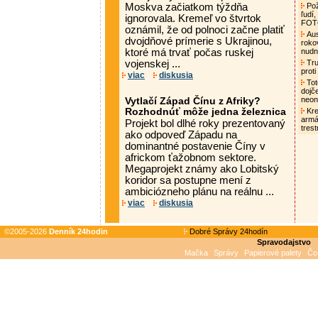
Moskva začiatkom týždňa
Pož
ľudí,
ignorovala. Kremeľ vo štvrtok
FO
oznámil, že od polnoci začne platiť
Aust
dvojdňové prímerie s Ukrajinou,
roko
ktoré má trvať počas ruskej
nud
vojenskej ...
Tru
proti
viac
diskusia
Tot
dojč
neon
Vytlačí Západ Čínu z Afriky?
Rozhodnúť môže jedna železnica
Kre
armá
Projekt bol dlhé roky prezentovaný
tres
ako odpoveď Západu na
dominantné postavenie Číny v
africkom ťažobnom sektore.
Megaprojekt známy ako Lobitský
koridor sa postupne mení z
ambiciózneho plánu na reálnu ...
viac
diskusia
©2005-2026
Denník 24hodin
Dobré Správy 24hodín
Spravodajstvo
Mačka
Správy
Papierové palety
Čo 