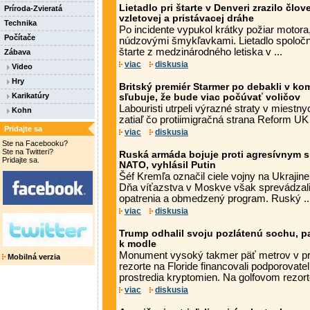
Lietadlo pri štarte v Denveri zrazilo čl
Príroda-Zvieratá
vzletovej a pristávacej dráhe
Technika
Po incidente vypukol krátky požiar motora
Počítače
núdzovými šmykľavkami. Lietadlo spoločnost
štarte z medzinárodného letiska v ...
Zábava
viac
diskusia
Video
Hry
Britský premiér Starmer po debakli v k
Karikatúry
sľubuje, že bude viac počúvať voličov
Labouristi utrpeli výrazné straty v miestn
Kohn
zatiaľ čo protiimigračná strana Reform UK
Pridajte sa
viac
diskusia
Ste na Facebooku?
Ste na Twitteri?
Ruská armáda bojuje proti agresívnym
Pridajte sa.
NATO, vyhlásil Putin
Šéf Kremľa označil ciele vojny na Ukrajine
Dňa víťazstva v Moskve však sprevádzal
opatrenia a obmedzený program. Ruský ..
viac
diskusia
Trump odhalil svoju pozlátenú sochu, p
k modle
Monument vysoký takmer päť metrov v p
Mobilná verzia
rezorte na Floride financovali podporovat
prostredia kryptomien. Na golfovom rezort
viac
diskusia