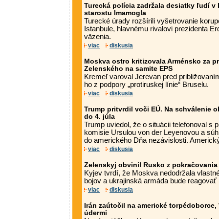
Turecká polícia zadržala desiatky ľudí 
starostu Imamogla
Turecké úrady rozšírili vyšetrovanie koru
Istanbule, hlavnému rivalovi prezidenta Er
väzenia.
viac
diskusia
Moskva ostro kritizovala Arménsko za pri
Zelenského na samite EPS
Kremeľ varoval Jerevan pred približovaním 
ho z podpory „protiruskej línie“ Bruselu.
viac
diskusia
Trump pritvrdil voči EÚ. Na schválenie
do 4. júla
Trump uviedol, že o situácii telefonoval 
komisie Ursulou von der Leyenovou a súhl
do amerického Dňa nezávislosti. Americký
viac
diskusia
Zelenskyj obvinil Rusko z pokračovania
Kyjev tvrdí, že Moskva nedodržala vlastn
bojov a ukrajinská armáda bude reagova
viac
diskusia
Irán zaútočil na americké torpédoborce
údermi