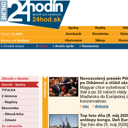
Správy
Reality
Vid
Autobazár
Dovolenka
Výsl
Piatok
7.8.2026
Ubytovanie
Nákup
Horos
Meniny má
Štefánia
Úvodná strana
Včera
Archív správ
Nastavenia
Novozvolený premiér Pé
24hodín v Skratke
po Orbánovi a sľúbil zá
Denník - Správy
Magyar chce vyšetrovať k
TITULKA
štát a po 16 rokoch vlády
Z domova
Maďarsko do Európskej ú
konzervatívec
Regióny
viac
diskusia
Ekonomika
Dlhová kríza
Top foto dňa (9. máj 2026
antilopy bongo, Deň Eur
Zdravie
Top foto dňa (9. máj 2026
Zo zahraničia