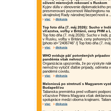
oživení mierových rokovaní s Ruskom
Kyjev dúfa v obnovenie diplomatického pro
presmerovaní pozornosti Washingtonu na 
ukrajinskej Rady národnej bezpečnosti a ..
viac
diskusia
Top foto dňa (7. máj 2026): Sucho v Indi
víťazstva, voľby v Británii, ceny PHM a 
Top foto dňa (7. máj 2026): Sucho v Indii,
v Rusku, voľby v Británii, ceny pohonných
[photo id="2406746" /] Top foto dňa (7. máj 
viac
diskusia
WHO eviduje päť potvrdených prípadov 
pandémia však nehrozí
Organizácia upozornila, že po výskyte nák
nemožno vylúčiť ďalšie prípady, odmieta v
pandémii covidu.
viac
diskusia
Meloniová po stretnutí s Magyarom vyzd
Budapešťou
Talianska premiérka pred voľbami podporo
víťazstve Pétera Magyara však deklarova
spolupráce medzi oboma krajinami. Talians
viac
diskusia