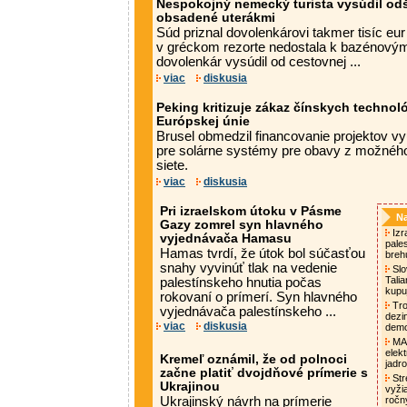
Nespokojný nemecký turista vysúdil od
obsadené uterákmi
Súd priznal dovolenkárovi takmer tisíc eur
v gréckom rezorte nedostala k bazénov
dovolenkár vysúdil od cestovnej ...
viac
diskusia
Peking kritizuje zákaz čínskych technoló
Európskej únie
Brusel obmedzil financovanie projektov v
pre solárne systémy pre obavy z možného
siete.
viac
diskusia
Pri izraelskom útoku v Pásme
Na
Gazy zomrel syn hlavného
Izra
vyjednávača Hamasu
pale
Hamas tvrdí, že útok bol súčasťou
breh
snahy vyvinúť tlak na vedenie
Slo
Tali
palestínskeho hnutia počas
kupu
rokovaní o prímerí. Syn hlavného
Tro
vyjednávača palestínskeho ...
dezi
viac
diskusia
demo
MAA
elek
Kremeľ oznámil, že od polnoci
jadro
začne platiť dvojdňové prímerie s
Str
Ukrajinou
vyži
Ukrajinský návrh na prímerie
ročn