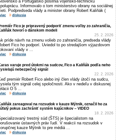
Slovensko a Portugalsko posilnia vojensko-technickú
poluprácu. Informovalo o tom ministerstvo obrany na sociálnej
ieti. Podpredseda vlády a minister obrany Robert Kaliňák (
viac
diskusia
remiér Fico je pripravený podporiť zmenu voľby zo zahraničia,
Kaliňák hovorí o dánskom modeli
25. 2. 2026
Ak príde návrh na zmenu volieb zo zahraničia, predseda vlády
Robert Fico ho podporí. Uviedol to po stredajšom výjazdovom
okovaní vlády v ...
viac
diskusia
aras varuje pred útokmi na sudcov, Fico a Kaliňák podľa neho
ysielajú nebezpečný signál
22. 2. 2026
eď premiér Robert Fico alebo iný člen vlády útočí na sudcu,
ysiela tým signál celej spoločnosti. Ako v nedeľu v diskusnej
elácii O 5 ...
viac
diskusia
aliňák zareagoval na rozsudok v kauze Mýtnik, označil ho za
zúfalý pokus zachrániť systém kajúcnikov – VIDEO
18. 2. 2026
pecializovaný trestný súd (ŠTS) je špecialistom na
orušovanie ústavných práv ľudí. V reakcii na rozsudok v
orupčnej kauze Mýtnik to pre médiá ...
viac
diskusia