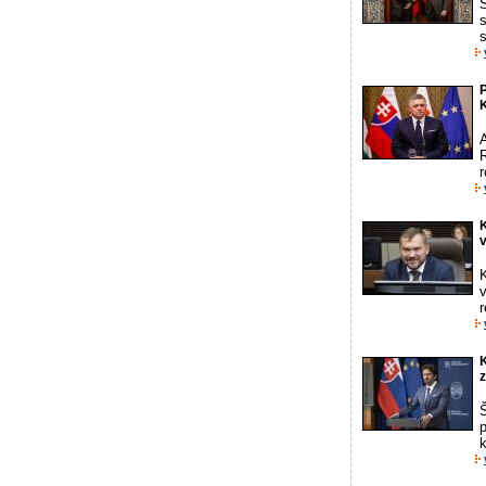
s
s
P
r
K
v
K
v
r
K
Š
p
k