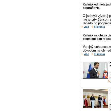
Kaliňák odmieta jad
odstrašenia
O jadrovú výzbroj p
nie je prívržencom 
Uviedol to podpreds
viac
diskusia
Kaliňák sa obáva „
podmienkach registr
Verejný ochranca z
dôvodom na obmedze
viac
diskusia
K
z
m
p
o