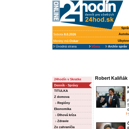
Sprá
Autob
Sobota
8.8.2026
Ubytov
Meniny má
Oskar
Úvodná strana
Včera
Archív správ
Robert Kaliňák
24hodín v Skratke
Denník - Správy
K
TITULKA
Z domova
Regióny
S
Ekonomika
o
Dlhová kríza
Zdravie
Č
Zo zahraničia
p