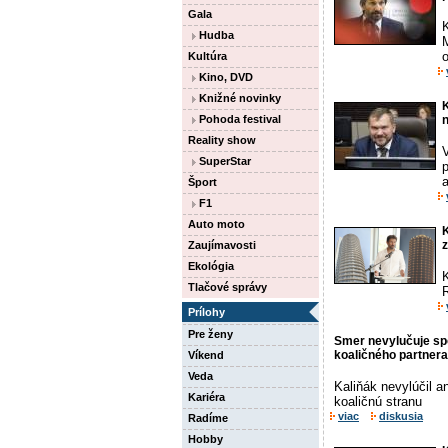
Gala
K
Hudba
M
o
Kultúra
Kino, DVD
Knižné novinky
K
Pohoda festival
Reality show
V
SuperStar
p
Šport
F1
Auto moto
K
Zaujímavosti
Ekológia
K
Tlačové správy
R
Prílohy
Pre ženy
Smer nevylučuje spo
koaličného partnera
Víkend
Veda
Kaliňák nevylúčil an
Kariéra
koaličnú stranu
viac
diskusia
Radíme
Hobby