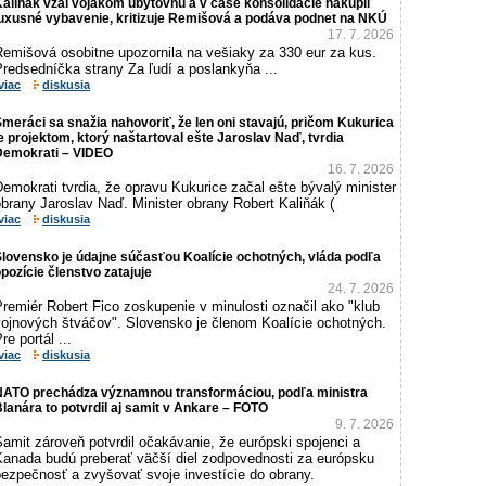
aliňák vzal vojakom ubytovňu a v čase konsolidácie nakúpil
luxusné vybavenie, kritizuje Remišová a podáva podnet na NKÚ
17. 7. 2026
Remišová osobitne upozornila na vešiaky za 330 eur za kus.
redsedníčka strany Za ľudí a poslankyňa ...
viac
diskusia
meráci sa snažia nahovoriť, že len oni stavajú, pričom Kukurica
e projektom, ktorý naštartoval ešte Jaroslav Naď, tvrdia
Demokrati – VIDEO
16. 7. 2026
emokrati tvrdia, že opravu Kukurice začal ešte bývalý minister
brany Jaroslav Naď. Minister obrany Robert Kaliňák (
viac
diskusia
lovensko je údajne súčasťou Koalície ochotných, vláda podľa
pozície členstvo zatajuje
24. 7. 2026
remiér Robert Fico zoskupenie v minulosti označil ako "klub
vojnových štváčov". Slovensko je členom Koalície ochotných.
re portál ...
viac
diskusia
NATO prechádza významnou transformáciou, podľa ministra
lanára to potvrdil aj samit v Ankare – FOTO
9. 7. 2026
amit zároveň potvrdil očakávanie, že európski spojenci a
Kanada budú preberať väčší diel zodpovednosti za európsku
bezpečnosť a zvyšovať svoje investície do obrany.