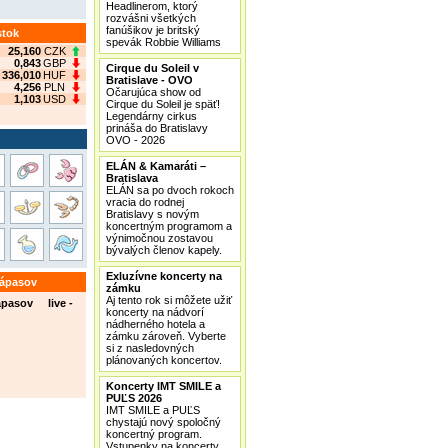
Headlinerom, ktorý
rozvášni všetkých
fanúšikov je britský
stok
spevák Robbie Williams
25,160
CZK
0,843
GBP
Cirque du Soleil v
336,010
HUF
Bratislave - OVO
4,256
PLN
Očarujúca show od
1,103
USD
Cirque du Soleil je späť!
Legendárny cirkus
prináša do Bratislavy
OVO - 2026
ELÁN & Kamaráti –
Bratislava
ELÁN sa po dvoch rokoch
vracia do rodnej
Bratislavy s novým
koncertným programom a
výnimočnou zostavou
bývalých členov kapely.
Exluzívne koncerty na
zápasov
zámku
Aj tento rok si môžete užiť
ápasov live -
koncerty na nádvorí
nádherného hotela a
zámku zároveň. Vyberte
si z nasledovných
plánovaných koncertov.
Koncerty IMT SMILE a
PUĽS 2026
IMT SMILE a PUĽS
chystajú nový spoločný
koncertný program.
Vstupenky na koncerty