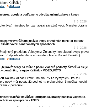
obert Kaliňák (
viac
diskusia
inistrov, opozícia podľa neho odvolávaniami zakrýva kauzu
7. 6. 2026
volávať ministrov len za naozaj závažné veci. Minister obrany
elenskyj vyhrážkami ukázal svoju pravú tvár, minister obrany
Kaliňák hovorí o mafiánskych spôsoboch
7. 3. 2026
krajinský prezident Volodymyr Zelenskyj len ukázal svoju pravú
vár. Podpredseda vlády a minister obrany Robert Kaliňák (
viac
diskusia
ú „fejkové“ tehly na múre a podali viaceré podnety. Šimečka nie je
a v peračníku, reaguje Kaliňák – VIDEO, FOTO
2. 7. 2026
ert Kaliňák označil kritiku hnutia PS za vymyslenú kauzu,
 pre nový múr podávajú podnet na prokuratúru. Šimečka nepatrí
zkám v peračníku. ...
inister Kaliňák navštívil Portugalsko, krajiny posilnia vojensko-
technickú spoluprácu – FOTO
26. 3. 2026