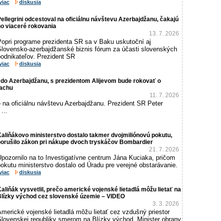
viac
diskusia
ellegrini odcestoval na oficiálnu návštevu Azerbajdžanu, čakajú
o viaceré rokovania
13. 7. 2026
Popri programe prezidenta SR sa v Baku uskutoční aj
Slovensko-azerbajdžanské biznis fórum za účasti slovenských
podnikateľov. Prezident SR
viac
diskusia
e do Azerbajdžanu, s prezidentom Alijevom bude rokovať o
bachu
11. 7. 2026
 na oficiálnu návštevu Azerbajdžanu. Prezident SR Peter
...
aliňákovo ministerstvo dostalo takmer dvojmiliónovú pokutu,
porušilo zákon pri nákupe dvoch tryskáčov Bombardier
21. 7. 2026
Upozornilo na to Investigatívne centrum Jána Kuciaka, pričom
okutu ministerstvo dostalo od Úradu pre verejné obstarávanie.
viac
diskusia
aliňák vysvetlil, prečo americké vojenské lietadlá môžu lietať na
Blízky východ cez slovenské územie – VIDEO
3. 3. 2026
merické vojenské lietadlá môžu lietať cez vzdušný priestor
Slovenskej republiky smerom na Blízky východ. Minister obrany