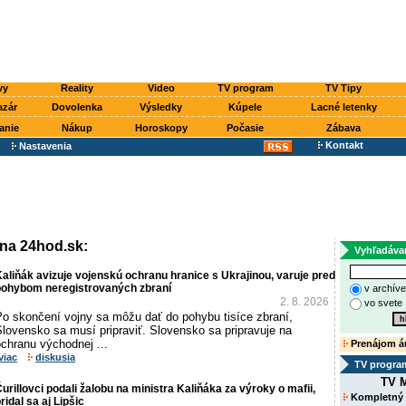
vy
Reality
Video
TV program
TV Tipy
azár
Dovolenka
Výsledky
Kúpele
Lacné letenky
anie
Nákup
Horoskopy
Počasie
Zábava
Kontakt
Nastavenia
 na 24hod.sk:
Vyhľadáva
aliňák avizuje vojenskú ochranu hranice s Ukrajinou, varuje pred
pohybom neregistrovaných zbraní
v archív
2. 8. 2026
vo svete
Po skončení vojny sa môžu dať do pohybu tisíce zbraní,
lovensko sa musí pripraviť. Slovensko sa pripravuje na
chranu východnej ...
Prenájom á
viac
diskusia
TV progra
TV M
urillovci podali žalobu na ministra Kaliňáka za výroky o mafii,
Kompletný
ridal sa aj Lipšic