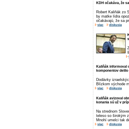
KDH očakáva, že sa
Robert Kaliňák zo 
by matke lídra opoz
očakávajú, že sa pr
viac
diskusia
K
s
š
Kaliňák informoval
komponentov delilo 
Dodávky izraelskýc
Blízkom východe me
viac
diskusia
Kaliňák avizoval o
konania sú už v prí
Na strednom Sloven
teleso so širokým 
Mnohí umelci tak do
viac
diskusia