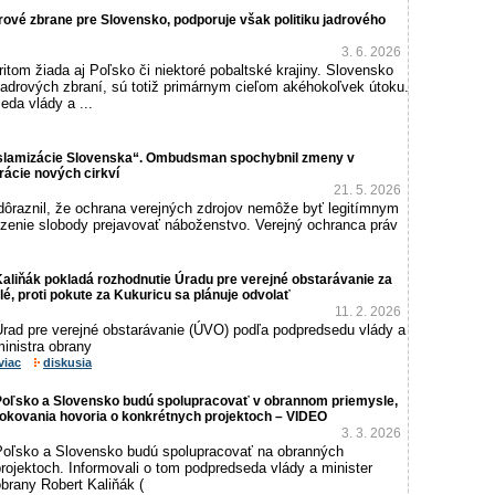
rové zbrane pre Slovensko, podporuje však politiku jadrového
3. 6. 2026
ritom žiada aj Poľsko či niektoré pobaltské krajiny. Slovensko
jadrových zbraní, sú totiž primárnym cieľom akéhokoľvek útoku.
eda vlády a ...
islamizácie Slovenska“. Ombudsman spochybnil zmeny v
ácie nových cirkví
21. 5. 2026
dôraznil, že ochrana verejných zdrojov nemôže byť legitímnym
nie slobody prejavovať náboženstvo. Verejný ochranca práv
aliňák pokladá rozhodnutie Úradu pre verejné obstarávanie za
lé, proti pokute za Kukuricu sa plánuje odvolať
11. 2. 2026
Úrad pre verejné obstarávanie (ÚVO) podľa podpredsedu vlády a
inistra obrany
viac
diskusia
Poľsko a Slovensko budú spolupracovať v obrannom priemysle,
rokovania hovoria o konkrétnych projektoch – VIDEO
3. 3. 2026
Poľsko a Slovensko budú spolupracovať na obranných
rojektoch. Informovali o tom podpredseda vlády a minister
brany Robert Kaliňák (