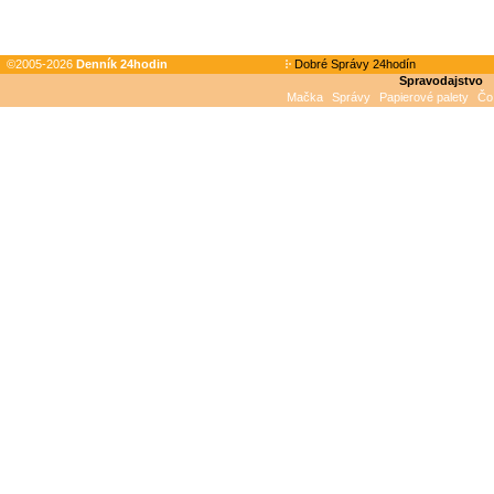
©2005-2026
Denník 24hodin
Dobré Správy 24hodín
Spravodajstvo
Mačka
Správy
Papierové palety
Čo 