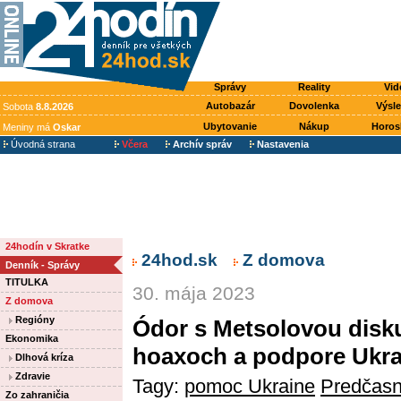
Správy
Reality
Vid
Autobazár
Dovolenka
Výsl
Sobota
8.8.2026
Ubytovanie
Nákup
Horos
Meniny má
Oskar
Úvodná strana
Včera
Archív správ
Nastavenia
24hodín v Skratke
24hod.sk
Z domova
Denník - Správy
TITULKA
30. mája 2023
Z domova
Regióny
Ódor s Metsolovou disku
Ekonomika
hoaxoch a podpore Ukra
Dlhová kríza
Zdravie
Tagy:
pomoc Ukraine
Predčasn
Zo zahraničia