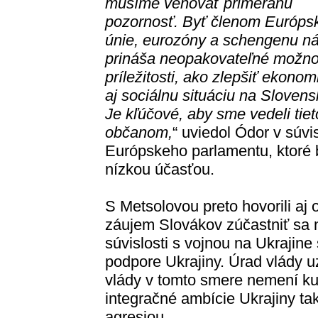
musíme venovať primeranú
pozornosť. Byť členom Európs
únie, eurozóny a schengenu n
prináša neopakovateľné možno
príležitosti, ako zlepšiť ekonom
aj sociálnu situáciu na Slovens
Je kľúčové, aby sme vedeli tie
občanom,
“ uviedol Ódor v súv
Európskeho parlamentu, ktoré
nízkou účasťou.
S Metsolovou preto hovorili aj 
záujem Slovákov zúčastniť sa 
súvislosti s vojnou na Ukrajine 
podpore Ukrajiny. Úrad vlády 
vlády v tomto smere nemení ku
integračné ambície Ukrajiny tak
agresiou.