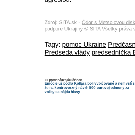
Zdroj: SITA.sk -
Ódor s Metsolovou disk
podpore Ukrajiny
© SITA Všetky práva 
Tagy:
pomoc Ukraine
Predčasn
Predseda vlády
predsedníčka 
<< predchádzajúci článok
Emócie už podľa Kollára boli vybičované a nemyslí si
že na kontroverzný návrh 500-eurovej odmeny za
voľby sa nájdu hlasy