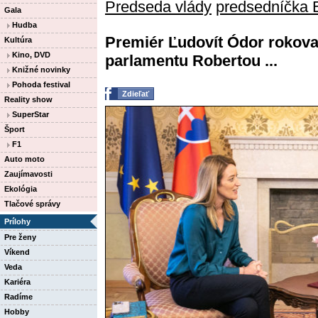
Predseda vlády
predsedníčka 
Gala
Hudba
Premiér Ľudovít Ódor rokov
Kultúra
Kino, DVD
parlamentu Robertou ...
Knižné novinky
Pohoda festival
Zdieľať
Reality show
SuperStar
Šport
F1
Auto moto
Zaujímavosti
Ekológia
Tlačové správy
Prílohy
Pre ženy
Víkend
Veda
Kariéra
Radíme
Hobby