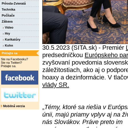
Príroda-Zvieratá
Technika
Počítače
Zábava
Video
Hry
Karikatúry
Kohn
30.5.2023 (SITA.sk) - Premiér
Pridajte sa
predsedníčkou
Európskeho pa
Ste na Facebooku?
zvyšovaní povedomia slovens
Ste na Twitteri?
Pridajte sa.
záležitostiach, ako aj o podpor
hoaxy a dezinformácie. V tlačo
vlády SR.
„
Témy, ktoré sa riešia v Európs
Mobilná verzia
únii, majú priamy vplyv aj na ži
nás Slovákov. Práve preto im