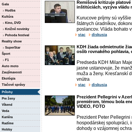
Remišová kritizuje platov
Gala
inštitúciách, vyzýva vládu 
Hudba
Kultúra
Kurucove príjmy sú vyššie
štátnych úradníkov, dokonc
Kino, DVD
poslancov. Vláda bohato v
Knižné novinky
viac
diskusia
Pohoda festival
Reality show
KDH žiada odmietnutie žiad
SuperStar
osôb rovnakého pohlavia, 
Šport
F1
Predseda KDH Milan Majer
Auto moto
jasne ustanovuje, že manž
Zaujímavosti
muža a ženy. Kresťanskí d
vnútra
Ekológia
viac
diskusia
Tlačové správy
Prílohy
Prezident Pellegrini v Aze
Pre ženy
premiérom, témou bola ener
Víkend
VIDEO, FOTO
Veda
Prezident Peter Pellegrini
Kariéra
hospodárskej spolupráci, i
Radíme
dohody o vzájomnej ochran
Hobby