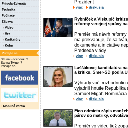
Prezident
Príroda-Zvieratá
viac
diskusia
Technika
Počítače
Rybníček a Viskupič kritizu
Zábava
reformy verejnej správy n
Video
Premiér má návrh reformy 
Hry
ma prekvapuje, že sa tvár
Karikatúry
dokumente a iniciatíve nep
Kohn
Predseda vlády
Pridajte sa
viac
diskusia
Ste na Facebooku?
Ste na Twitteri?
Pridajte sa.
Laššákovej kandidatúra na
a kritiku, Smer-SD podľa Uhr
Výhrady voči rozhodnutiu 
vyjadrili hnutie Republika a
Samuel Migaľ. Nominácia
viac
diskusia
Mobilná verzia
Fico odmieta zápis manže
párov do matriky, odvoláv
Premiér vo videu tiež zop