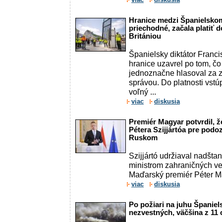
Hranice medzi Španielskom
priechodné, začala platiť
Britániou
Španielsky diktátor Franc
hranice uzavrel po tom, čo
jednoznačne hlasoval za z
správou. Do platnosti vst
voľný ...
viac
diskusia
Premiér Magyar potvrdil, ž
Pétera Szijjártóa pre podo
Ruskom
Szijjártó udržiaval nadšt
ministrom zahraničných v
Maďarský premiér Péter Ma
viac
diskusia
Po požiari na juhu Španiel
nezvestných, väčšina z 11 