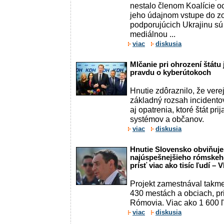
nestalo členom Koalície o
jeho údajnom vstupe do zo
podporujúcich Ukrajinu sú
mediálnou ...
viac
diskusia
Mlčanie pri ohrození štátu 
pravdu o kyberútokoch
Hnutie zdôraznilo, že ver
základný rozsah incidento
aj opatrenia, ktoré štát pri
systémov a občanov.
viac
diskusia
Hnutie Slovensko obviňuje 
najúspešnejšieho rómskeh
prísť viac ako tisíc ľudí –
Projekt zamestnával takme
430 mestách a obciach, pr
Rómovia. Viac ako 1 600 
viac
diskusia