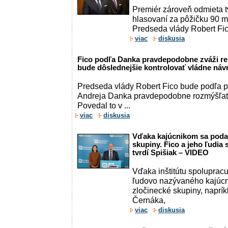
Premiér zároveň odmieta 
hlasovaní za pôžičku 90 mi
Predseda vlády Robert Fico
viac
diskusia
Fico podľa Danka pravdepodobne zváži re
bude dôslednejšie kontrolovať vládne ná
Predseda vlády Robert Fico bude podľa 
Andreja Danka pravdepodobne rozmýšľať 
Povedal to v ...
viac
diskusia
Vďaka kajúcnikom sa podar
skupiny. Fico a jeho ľudia
tvrdí Spišiak – VIDEO
Vďaka inštitútu spoluprac
ľudovo nazývaného kajúcnik
zločinecké skupiny, naprí
Černáka,
viac
diskusia