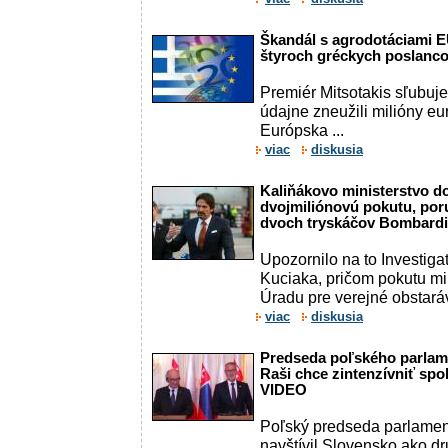
Škandál s agrodotáciami E
štyroch gréckych poslanc
Premiér Mitsotakis sľubuje 
údajne zneužili milióny eu
Európska ...
viac
diskusia
Kaliňákovo ministerstvo d
dvojmiliónovú pokutu, por
dvoch tryskáčov Bombardi
Upozornilo na to Investig
Kuciaka, pričom pokutu mi
Úradu pre verejné obstará
viac
diskusia
Predseda poľského parlame
Raši chce zintenzívniť spo
VIDEO
Poľský predseda parlamen
navštívil Slovensko ako dr