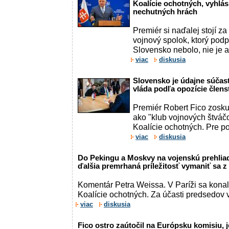
Koalície ochotných, vyhlási
nechutných hrách
Premiér si naďalej stojí za 
vojnový spolok, ktorý podp
Slovensko nebolo, nie je 
viac
diskusia
Slovensko je údajne súčas
vláda podľa opozície člens
Premiér Robert Fico zosku
ako "klub vojnových štváč
Koalície ochotných. Pre port
viac
diskusia
Do Pekingu a Moskvy na vojenskú prehliadk
ďalšia premrhaná príležitosť vymaniť sa
Komentár Petra Weissa. V Paríži sa konalo
Koalície ochotných. Za účasti predsedov vl
viac
diskusia
Fico ostro zaútočil na Európsku komisiu, 