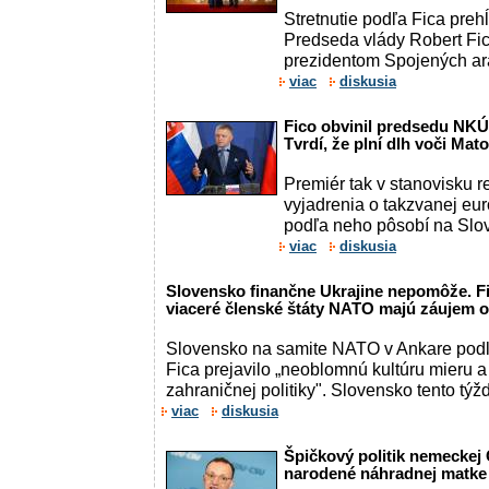
Stretnutie podľa Fica prehĺ
Predseda vlády Robert Fic
prezidentom Spojených ara
viac
diskusia
Fico obvinil predsedu NKÚ 
Tvrdí, že plní dlh voči Mat
Premiér tak v stanovisku 
vyjadrenia o takzvanej eur
podľa neho pôsobí na Slo
viac
diskusia
Slovensko finančne Ukrajine nepomôže. Fi
viaceré členské štáty NATO majú záujem 
Slovensko na samite NATO v Ankare podľ
Fica prejavilo „neoblomnú kultúru mieru 
zahraničnej politiky". Slovensko tento týž
viac
diskusia
Špičkový politik nemeckej C
narodené náhradnej matke