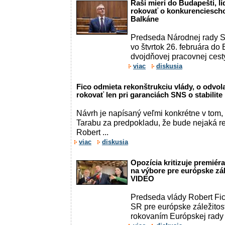
Raši mieri do Budapešti, l
rokovať o konkurenciesch
Balkáne
Predseda Národnej rady S
vo štvrtok 26. februára do
dvojdňovej pracovnej cesty
viac
diskusia
Fico odmieta rekonštrukciu vlády, o odvol
rokovať len pri garanciách SNS o stabilite 
Návrh je napísaný veľmi konkrétne v tom,
Tarabu za predpokladu, že bude nejaká re
Robert ...
viac
diskusia
Opozícia kritizuje premiér
na výbore pre európske zál
VIDEO
Predseda vlády Robert Fi
SR pre európske záležitost
rokovaním Európskej rady .