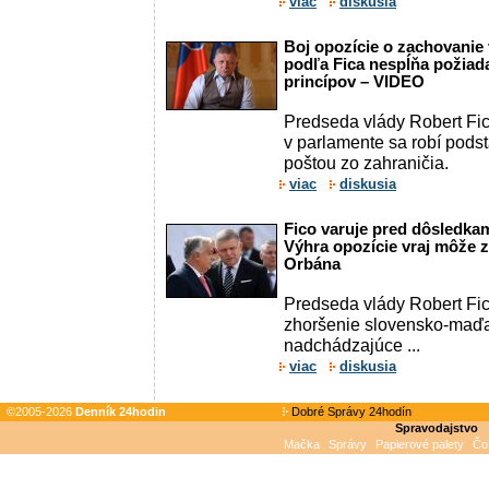
viac
diskusia
Boj opozície o zachovanie 
podľa Fica nespĺňa požia
princípov – VIDEO
Predseda vlády Robert Fic
v parlamente sa robí podst
poštou zo zahraničia.
viac
diskusia
Fico varuje pred dôsledka
Výhra opozície vraj môže z
Orbána
Predseda vlády Robert Fi
zhoršenie slovensko-maďa
nadchádzajúce ...
viac
diskusia
©2005-2026
Denník 24hodin
Dobré Správy 24hodín
Spravodajstvo
Mačka
Správy
Papierové palety
Čo 