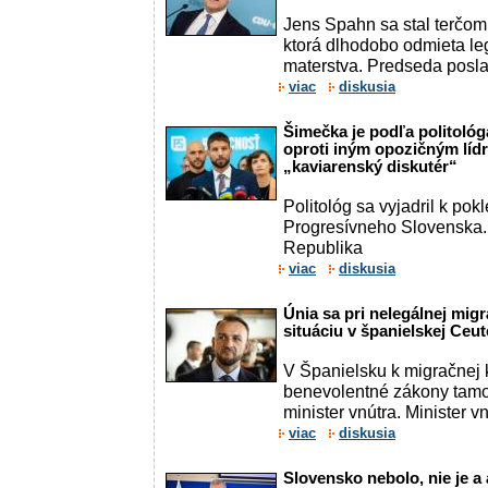
Jens Spahn sa stal terčom k
ktorá dlhodobo odmieta le
materstva. Predseda posl
viac
diskusia
Šimečka je podľa politológ
oproti iným opozičným líd
„kaviarenský diskutér“
Politológ sa vyjadril k po
Progresívneho Slovenska.
Republika
viac
diskusia
Únia sa pri nelegálnej migr
situáciu v španielskej Ceut
V Španielsku k migračnej k
benevolentné zákony tamoj
minister vnútra. Minister v
viac
diskusia
Slovensko nebolo, nie je a