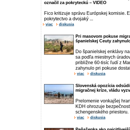
označil za pokryteckú – VIDEO
Fico kritizuje správu Európskej komisie.
pokrytectvo a dvojaký ...
viac
diskusia
Pri masovom pokuse migra
španielskej Ceuty zahynulo
Do španielskej enklávy na
sa podľa miestnych úradov
približne 60-tisíc ľudí z M
zahynulo pri pokuse dosta
viac
diskusia
Slovenská opozícia odsúdi
migračnej kríze, vládu vyz
Prelomenie vonkajšej hran
KDH ohrozuje bezpečnosť
schengenského priestoru.
viac
diskusia
Peňaženka ako najcitlivej