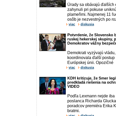
Úrady sa obávajú ďalších o
zahynuli pri pokuse uniknú
plameňmi. Najmenej 11 ľud
osôb je nezvestných po r
viac
diskusia
Potvrdenie, že Slovensko b
ruskej hekerskej skupiny, 
Demokratov vážny bezpečn
Demokrati vyzývajú vládu
koordinovala ďalší postup
Európskej únii. Opozičné
viac
diskusia
KDH kritizuje, že Smer leg
predkladá riešenia na ochr
VIDEO
Podľa Lexmann nejde iba 
poslanca Richarda Glucka
poradcov premiéra Erika 
bratmi.
viac
diskusia