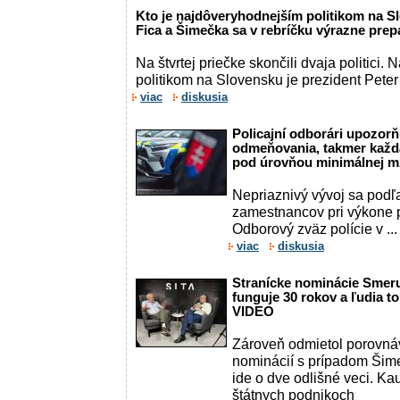
Kto je najdôveryhodnejším politikom na S
Fica a Šimečka sa v rebríčku výrazne prep
Na štvrtej priečke skončili dvaja politici
politikom na Slovensku je prezident Peter 
viac
diskusia
Policajní odborári upozor
odmeňovania, takmer každá
pod úrovňou minimálnej 
Nepriaznivý vývoj sa podľ
zamestnancov pri výkone 
Odborový zväz polície v ...
viac
diskusia
Stranícke nominácie Smeru
funguje 30 rokov a ľudia to
VIDEO
Zároveň odmietol porovná
nominácií s prípadom Šime
ide o dve odlišné veci. Ka
štátnych podnikoch