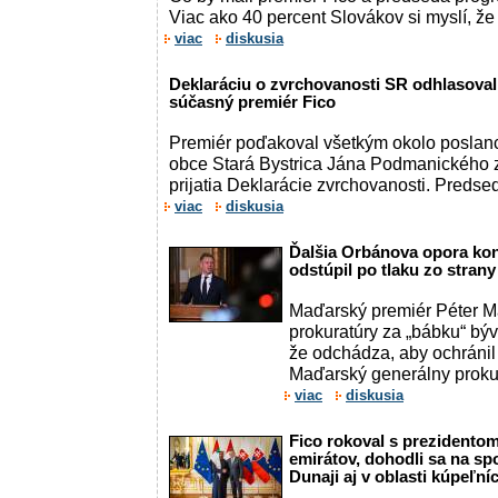
Viac ako 40 percent Slovákov si myslí, ž
viac
diskusia
Deklaráciu o zvrchovanosti SR odhlasovali 
súčasný premiér Fico
Premiér poďakoval všetkým okolo poslanc
obce Stará Bystrica Jána Podmanického 
prijatia Deklarácie zvrchovanosti. Predse
viac
diskusia
Ďalšia Orbánova opora kon
odstúpil po tlaku zo strany
Maďarský premiér Péter M
prokuratúry za „bábku“ býv
že odchádza, aby ochránil 
Maďarský generálny prokur
viac
diskusia
Fico rokoval s prezidento
emirátov, dohodli sa na spo
Dunaji aj v oblasti kúpeľn