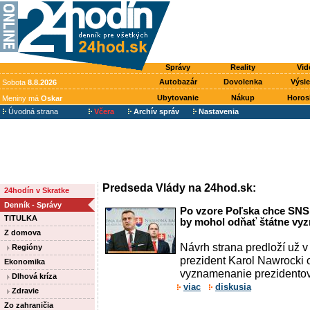
Správy
Reality
Vid
Autobazár
Dovolenka
Výsl
Sobota
8.8.2026
Ubytovanie
Nákup
Horos
Meniny má
Oskar
Úvodná strana
Včera
Archív správ
Nastavenia
Predseda Vlády na 24hod.sk:
24hodín v Skratke
Denník - Správy
Po vzore Poľska chce SNS
TITULKA
by mohol odňať štátne vy
Z domova
Návrh strana predloží už v
Regióny
prezident Karol Nawrocki 
Ekonomika
vyznamenanie prezidentov
Dlhová kríza
viac
diskusia
Zdravie
Zo zahraničia