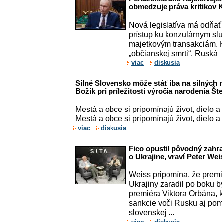
obmedzuje práva kritikov K
Nová legislatíva má odňa
prístup ku konzulárnym s
majetkovým transakciám. Kr
„občianskej smrti“. Ruská
viac
diskusia
Silné Slovensko môže stáť iba na silných 
Božik pri príležitosti výročia narodenia Št
Mestá a obce si pripomínajú život, dielo a
Mestá a obce si pripomínajú život, dielo a
viac
diskusia
Fico opustil pôvodný zahr
o Ukrajine, vraví Peter Wei
Weiss pripomína, že premi
Ukrajiny zaradil po boku
premiéra Viktora Orbána, 
sankcie voči Rusku aj pom
slovenskej ...
viac
diskusia