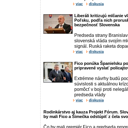
viac
diskusia
Liberáli kritizujú mlčanie 
Poľsku, podľa nich prorusk
bezpečnosť Slovenska
Predseda strany Branislav 
slovenská vláda svojím m
signál. Ruská raketa dopad
viac
diskusia
Fico ponúka Španielsku p
pripravené vyslať policajto
Extrémne návrhy budú pod
súvislosti s aktuálnou kríz
pomôcť v boji proti nelegál
predseda vlády
viac
diskusia
Rodinkárstvo aj kauza Projekt Fórum. Slová
by mali Fico a Šimečka odstúpiť z čela svo
Čo by mali premiér Fico a predseda prog