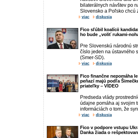
bilaterálnych návštev po n
Slovensko a Poľsko chcú zi
viac
diskusia
Fico sľúbil koalícii kandi
ho bude „voliť rukami-noh
Pre Slovenskú národnú st
číslo jeden na ústavného 
(Smer-SD).
viac
diskusia
Fico finančne nepomáha le
peňazí majú podľa Šimečku 
priateľky – VIDEO
Predseda vlády prostrední
údajne pomáha aj svojim t
informáciách o tom, že syn
viac
diskusia
Fico v podpore vstupu Ukra
Danka žiada o rešpektovan