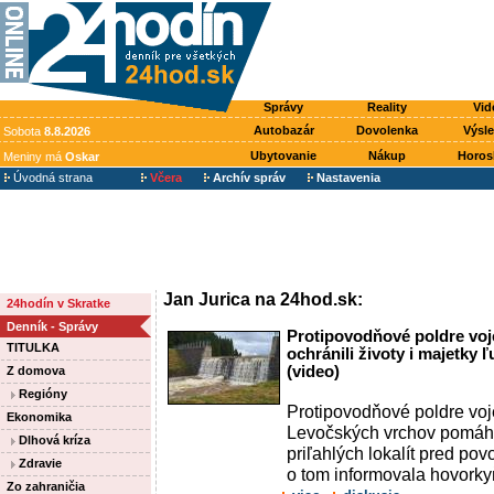
Správy
Reality
Vid
Autobazár
Dovolenka
Výsl
Sobota
8.8.2026
Ubytovanie
Nákup
Horos
Meniny má
Oskar
Úvodná strana
Včera
Archív správ
Nastavenia
Jan Jurica na 24hod.sk:
24hodín v Skratke
Denník - Správy
Protipovodňové poldre voj
TITULKA
ochránili životy i majetky ľ
(video)
Z domova
Regióny
Protipovodňové poldre voj
Ekonomika
Levočských vrchov pomáha
Dlhová kríza
priľahlých lokalít pred po
Zdravie
o tom informovala hovork
Zo zahraničia