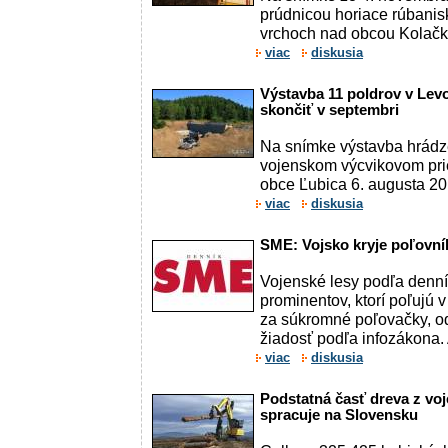
prúdnicou horiace rúbanis
vrchoch nad obcou Kolač
viac
diskusia
Výstavba 11 poldrov v Lev
skončiť v septembri
Na snímke výstavba hrádz
vojenskom výcvikovom pri
obce Ľubica 6. augusta 20
viac
diskusia
SME: Vojsko kryje poľovní
Vojenské lesy podľa denn
prominentov, ktorí poľujú v 
za súkromné poľovačky, odm
žiadosť podľa infozákona. A
viac
diskusia
Podstatná časť dreva z vo
spracuje na Slovensku