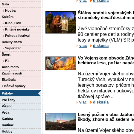
viac
diskusia
Gala
Hudba
Štátny podnik vojenských 
Kultúra
stromčeky deväťdesiatim c
Kino, DVD
Živé vianočné stromčeky z
Knižné novinky
90 centier pre deti a rodin
Pohoda festival
lesy a majetky (VLM) SR pr
Reality show
viac
diskusia
SuperStar
Šport
Vo Vojenskom obvode Záho
F1
hektárov lesa, požiar napá
Auto moto
Na území Vojenského obvo
Zaujímavosti
Turecký Vrch, vypukol v ne
Ekológia
lesných porastov, pričom 
Tlačové správy
hektárov mladých bukových
Prílohy
tlačovej správe ...
Pre ženy
viac
diskusia
Víkend
Veda
Lesný požiar v obci Jablo
Kariéra
škody, zhorelo až sedem h
Radíme
Na území Vojenského obvo
Hobby