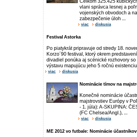
Celkom 325.425 kubických 
vlani správca lesnej a po
vojenských obvodoch a na
zabezpečenie úloh ...
viac
diskusia
Festival Astorka
Po piatykrát pripravuje od stredy 18. nov
Korzo´90 festival, ktorý okrem predstaven
divadiel ponúka aj scénické rozhovory s
výstavu mapujúcu jeho 5 ročnú existenciu
viac
diskusia
Nominácie tímov na majstr
Konečné nominácie účastn
majstrovstiev Európy v Poľ
- 1. júla): A-SKUPINA: ČE
(FC Chelsea/Angl.), ...
viac
diskusia
ME 2012 vo futbale: Nominácie účastníkov 