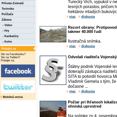
Turecký Vrch, vypukol v ne
Príroda-Zvieratá
lesných porastov, pričom 
Technika
hektárov mladých bukových 
Počítače
viac
diskusia
Zábava
Video
Rezort obrany: Protipovod
Hry
takmer 40.000 ľudí
Karikatúry
Ilustračná snímka.
Kohn
viac
diskusia
Pridajte sa
Ste na Facebooku?
Odvolali riaditeľa Vojensk
Ste na Twitteri?
Pridajte sa.
Štátny podnik Vojenské l
doterajší zástupca riaditeľ
SITA to potvrdil hovorca M
Vladimír Gemela s tým, že
dočasne ...
viac
diskusia
Mobilná verzia
Požiar pri Ihľanoch lokalizo
ohniská uprostred
Na snímke zo 4. novembra