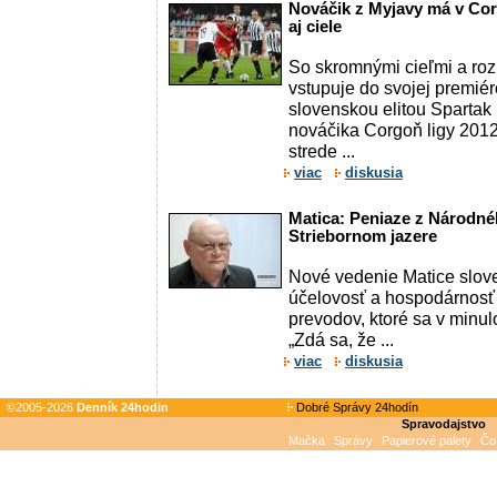
Nováčik z Myjavy má v Cor
aj ciele
So skromnými cieľmi a roz
vstupuje do svojej premié
slovenskou elitou Spartak
nováčika Corgoň ligy 2012
strede ...
viac
diskusia
Matica: Peniaze z Národné
Striebornom jazere
Nové vedenie Matice sloven
účelovosť a hospodárnosť
prevodov, ktoré sa v minulo
„Zdá sa, že ...
viac
diskusia
©2005-2026
Denník 24hodin
Dobré Správy 24hodín
Spravodajstvo
Mačka
Správy
Papierové palety
Čo 