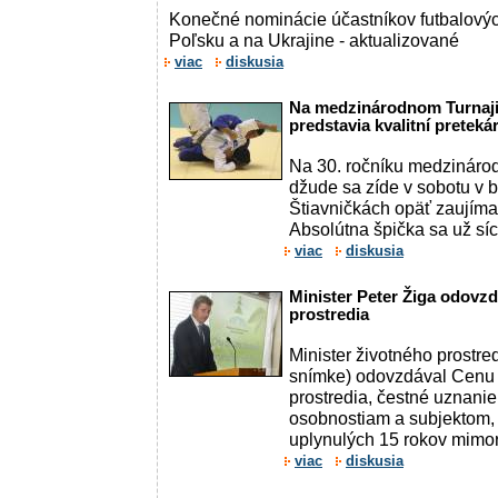
Konečné nominácie účastníkov futbalovýc
Poľsku a na Ukrajine - aktualizované
viac
diskusia
Na medzinárodnom Turnaji
predstavia kvalitní pretekár
Na 30. ročníku medzináro
džude sa zíde v sobotu v 
Štiavničkách opäť zaujíma
Absolútna špička sa už síce
viac
diskusia
Minister Peter Žiga odovzd
prostredia
Minister životného prostre
snímke) odovzdával Cenu 
prostredia, čestné uznanie
osobnostiam a subjektom, k
uplynulých 15 rokov mimori
viac
diskusia