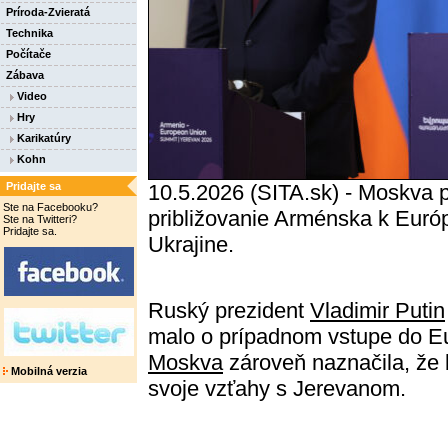
Príroda-Zvieratá
Technika
Počítače
Zábava
Video
Hry
Karikatúry
Kohn
Pridajte sa
10.5.2026 (SITA.sk) - Moskva p
Ste na Facebooku?
približovanie Arménska k Európs
Ste na Twitteri?
Pridajte sa.
Ukrajine.
Ruský prezident
Vladimir Putin
malo o prípadnom vstupe do Eu
Moskva
zároveň naznačila, že 
Mobilná verzia
svoje vzťahy s Jerevanom.