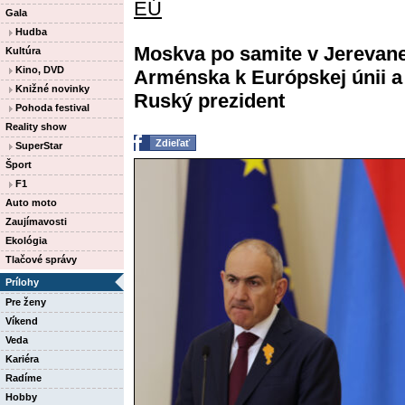
EÚ
Gala
Hudba
Moskva po samite v Jerevane 
Kultúra
Kino, DVD
Arménska k Európskej únii a 
Knižné novinky
Ruský prezident
Pohoda festival
Reality show
Zdieľať
SuperStar
Šport
F1
Auto moto
Zaujímavosti
Ekológia
Tlačové správy
Prílohy
Pre ženy
Víkend
Veda
Kariéra
Radíme
Hobby