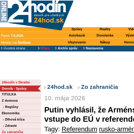
Správy
Reality
Vid
Autobazár
Dovolenka
Výsl
Piatok
7.8.2026
Ubytovanie
Nákup
Horos
Meniny má
Štefánia
Úvodná strana
Včera
Archív správ
Nastavenia
24hodín v Skratke
24hod.sk
Zo zahraničia
Denník - Správy
TITULKA
10. mája 2026
Z domova
Regióny
Putin vyhlásil, že Armé
Ekonomika
vstupe do EÚ v referend
Dlhová kríza
Zdravie
Tagy:
Referendum
rusko-armé
Zo zahraničia