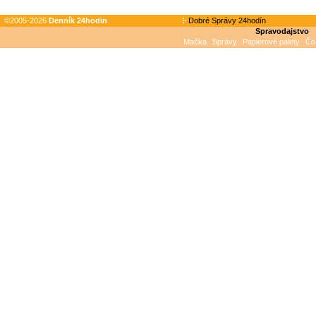
©2005-2026
Denník 24hodin
Dobré Správy 24hodín
Spravodajstvo
Mačka
Správy
Papierové palety
Čo 