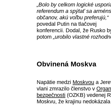
„Bolo by celkom logické uspori
referendum a spýtať sa armén
občanov, akú voľbu preferujú,“
povedal Putin na tlačovej
konferencii. Dodal, že Rusko b
potom
„urobilo vlastné rozhodn
Obvinená Moskva
Napätie medzi
Moskvou
a Jere
vlani zmrazilo členstvo v
Organi
bezpečnosti
(OZKB) vedenej Ru
Moskvu, že krajinu nedokázala