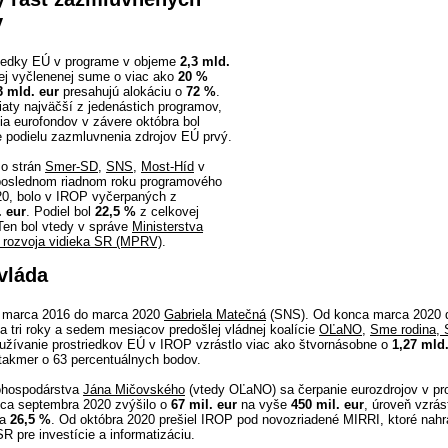
v
iedky EÚ v programe v objeme
2,3 mld.
vej vyčlenenej sume o viac ako
20 %
3
mld. eur
presahujú alokáciu o
72 %
.
aty najväčší z jedenástich programov,
ia eurofondov v závere októbra bol
 podielu zazmluvnenia zdrojov EÚ prvý.
zo strán
Smer-SD
,
SNS
,
Most-Híd
v
 poslednom riadnom roku programového
20, bolo v IROP vyčerpaných z
. eur
. Podiel bol
22,5 %
z celkovej
Ten bol vtedy v správe
Ministerstva
 rozvoja vidieka SR (MPRV)
.
vláda
od marca 2016 do marca 2020
Gabriela Matečná
(SNS). Od konca marca 2020 
za tri roky a sedem mesiacov predošlej vládnej koalície
OĽaNO
,
Sme rodina
,
yužívanie prostriedkov EÚ v IROP vzrástlo viac ako štvornásobne o
1,27 mld
 takmer o 63 percentuálnych bodov.
ohospodárstva
Jána Mičovského
(vtedy OĽaNO) sa čerpanie eurozdrojov v p
ca septembra 2020 zvýšilo o
67 mil. eur
na vyše
450 mil. eur
, úroveň vzrás
na
26,5 %
. Od októbra 2020 prešiel IROP pod novozriadené MIRRI, ktoré nahr
R pre investície a informatizáciu.