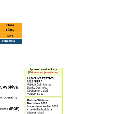
Práca
Lístky
Kino
Inzercia
Sponzorované odkazy
[
]
Pridajte svoju reklamu
LABYRINT FESTIVAL
2026 NITRA
Vojtěch Dyk, Michal
r, vyplýva
David, Desmod,
Čechomor a ďaľší.
Vstupenky tu
lny operačný
Robbie Williams
Bratislava 2026
Lovestream festival 2026
grame (IROP)
- najväčšia hudobná
udalosť roka !