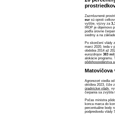
prostriedko
Zazmluvnené prostr
eur
sú oproti celko
vyššie, výzvy za
3,
IROP je objemovo pi
podľa úrovne čerpan
siedmy a na základe
Po skončení vlády 
marci 2020, teda v
obdobia 2014 až 20
eurozdrojov
383 mil
alokácie programu. 
pôdohospodárstva a
Matovičova 
Agrorezort viedla 
októbra 2023, čiže 
úradníckej vlády
, v
čerpania sa zvýšila
Počas ministra pôd
konca marca do kon
percentuálne body 
podpredsedu vlády S