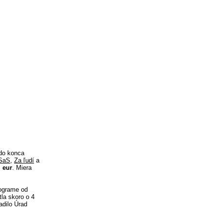
do konca
SaS
,
Za ľudí
a
. eur
. Miera
rograme od
tla skoro o 4
adilo Úrad