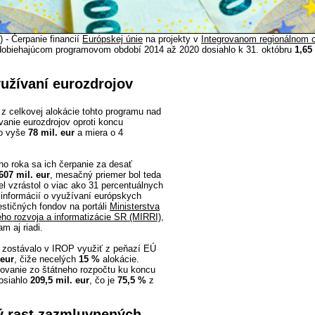
 - Čerpanie financií
Európskej únie
na projekty v
Integrovanom regionálnom
obiehajúcom programovom období 2014 až 2020 dosiahlo k 31. októbru
1,65
yužívaní eurozdrojov
z celkovej alokácie tohto programu nad
vanie eurozdrojov oproti koncu
 o vyše
78 mil. eur
a miera o 4
ho roka sa ich čerpanie za desať
607 mil. eur
, mesačný priemer bol teda
el vzrástol o viac ako 31 percentuálnych
 informácií o využívaní európskych
estičných fondov na portáli
Ministerstva
neho rozvoja a informatizácie SR (MIRRI)
,
m aj riadi.
 zostávalo v IROP využiť z peňazí EÚ
 eur
, čiže necelých
15 %
alokácie.
ovanie zo štátneho rozpočtu ku koncu
osiahlo
209,5 mil. eur
, čo je
75,5 %
z
ý rast zazmluvnených