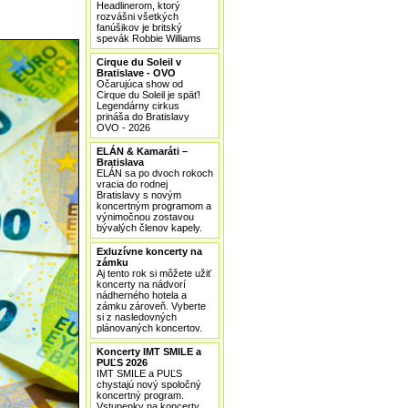
Headlinerom, ktorý
rozvášni všetkých
fanúšikov je britský
spevák Robbie Williams
Cirque du Soleil v
Bratislave - OVO
Očarujúca show od
Cirque du Soleil je späť!
Legendárny cirkus
prináša do Bratislavy
OVO - 2026
ELÁN & Kamaráti –
Bratislava
ELÁN sa po dvoch rokoch
vracia do rodnej
Bratislavy s novým
koncertným programom a
výnimočnou zostavou
bývalých členov kapely.
Exluzívne koncerty na
zámku
Aj tento rok si môžete užiť
koncerty na nádvorí
nádherného hotela a
zámku zároveň. Vyberte
si z nasledovných
plánovaných koncertov.
Koncerty IMT SMILE a
PUĽS 2026
IMT SMILE a PUĽS
chystajú nový spoločný
koncertný program.
Vstupenky na koncerty