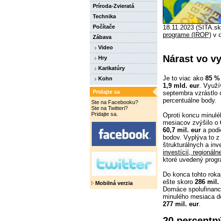
Príroda-Zvieratá
Technika
Počítače
18.11.2023 (SITA.sk)
programe (IROP)
v d
Zábava
Video
Nárast vo v
Hry
Karikatúry
Je to viac ako
85 %
Kohn
1,9 mld. eur
. Využí
Pridajte sa
septembra vzrástlo
percentuálne body.
Ste na Facebooku?
Ste na Twitteri?
Pridajte sa.
Oproti koncu minulé
mesiacov zvýšilo o
60,7 mil. eur
a podi
bodov. Vyplýva to z
štrukturálnych a inv
investícií, regionál
ktoré uvedený progra
Do konca tohto roka
ešte skoro
286 mil.
Mobilná verzia
Domáce spolufinanc
minulého mesiaca d
277 mil. eur
.
20 percentn