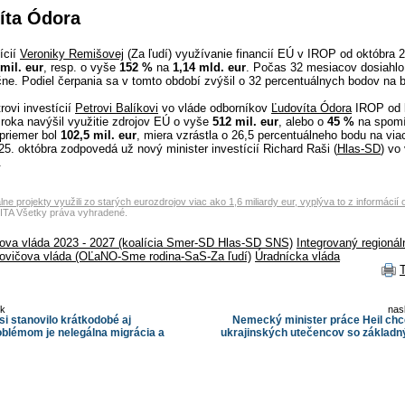
íta Ódora
ícií
Veroniky Remišovej
(Za ľudí) využívanie financií EÚ v IROP od októbra 
mil. eur
, resp. o vyše
152 %
na
1,14 mld. eur
. Počas 32 mesiacov dosiahlo
e. Podiel čerpania sa v tomto období zvýšil o 32 percentuálnych bodov na
rovi investícií
Petrovi Balíkovi
vo vláde odborníkov
Ľudovíta Ódora
IROP od 
 roka navýšil využitie zdrojov EÚ o vyše
512 mil. eur
, alebo o
45 %
na spom
priemer bol
102,5 mil. eur
, miera vzrástla o 26,5 percentuálneho bodu na vi
25. októbra zodpovedá už nový minister investícií Richard Raši (
Hlas-SD
) vo
.
ne projekty využili zo starých eurozdrojov viac ako 1,6 miliardy eur, vyplýva to z informácií
ITA Všetky práva vyhradené.
ova vláda 2023 - 2027 (koalícia Smer-SD Hlas-SD SNS)
Integrovaný regioná
ovičova vláda (OĽaNO-Sme rodina-SaS-Za ľudí)
Úradnícka vláda
ok
nas
si stanovilo krátkodobé aj
Nemecký minister práce Heil ch
roblémom je nelegálna migrácia a
ukrajinských utečencov so základn