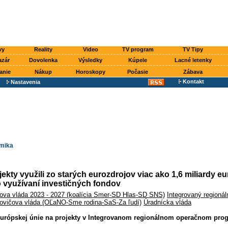
vy
Reality
Video
TV program
TV Tipy
azár
Dovolenka
Výsledky
Kúpele
Lacné letenky
anie
Nákup
Horoskopy
Počasie
Zábava
Kontakt
Nastavenia
mika
ekty využili zo starých eurozdrojov viac ako 1,6 miliardy eu
 o využívaní investičných fondov
ova vláda 2023 - 2027 (koalícia Smer-SD Hlas-SD SNS)
Integrovaný regioná
ovičova vláda (OĽaNO-Sme rodina-SaS-Za ľudí)
Úradnícka vláda
 Európskej únie na projekty v Integrovanom regionálnom operačnom pro