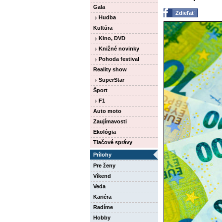
Gala
Zdieľať
Hudba
Kultúra
Kino, DVD
Knižné novinky
Pohoda festival
Reality show
SuperStar
Šport
F1
Auto moto
Zaujímavosti
Ekológia
Tlačové správy
Prílohy
Pre ženy
Víkend
Veda
Kariéra
Radíme
Hobby