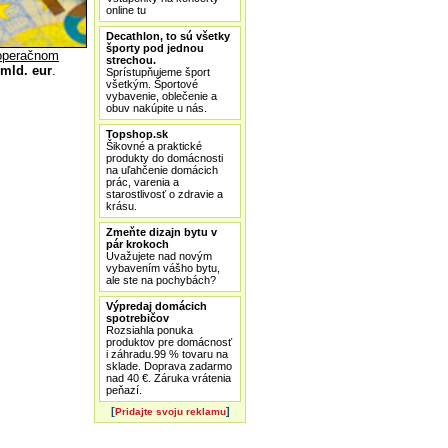
online tu
Decathlon, to sú všetky
športy pod jednou
 operačnom
strechou.
 mld. eur
.
Sprístupňujeme šport
všetkým. Športové
vybavenie, oblečenie a
obuv nakúpite u nás.
Topshop.sk
Šikovné a praktické
produkty do domácnosti
na uľahčenie domácich
prác, varenia a
starostlivosť o zdravie a
krásu.
Zmeňte dizajn bytu v
pár krokoch
Uvažujete nad novým
vybavením vášho bytu,
ale ste na pochybách?
Výpredaj domácich
spotrebičov
Rozsiahla ponuka
produktov pre domácnosť
i záhradu.99 % tovaru na
sklade. Doprava zadarmo
nad 40 €. Záruka vrátenia
peňazí.
[
]
Pridajte svoju reklamu