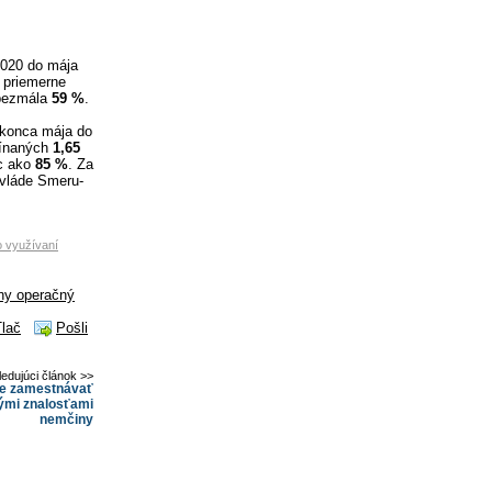
2020 do mája
 priemerne
 bezmála
59
%
.
konca mája do
ínaných
1,65
ac ako
85 %
. Za
 vláde Smeru-
 o využívaní
lny operačný
Tlač
Pošli
ledujúci článok >>
ce zamestnávať
ými znalosťami
nemčiny