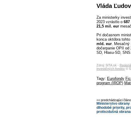
Vláda Ľudov
Za ministerky invest
2023 vzrástlo o
687 
21,5 mil. eur
mesačn
Pri dočasnom minist
konca októbra tohto
mld. eur
. Mesačný 
dočerpanie OPII od 
SD, Hlasu-SD, SNS
Zdroj: SITA.sk -
Regionál
investičných fondov
© S
Tagy:
Eurofondy
Fic
program (IROP)
Mat
<< predchádzajúci člán
Ministerstvo obrany 
dlhodobé priority, p
protivzdušná obrana