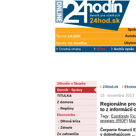
Sprá
Autob
Štvrtok
6.8.2026
Ubytov
Meniny má
Jozefína
Úvodná strana
Včera
Archív správ
24hodín v Skratke
24hod.sk
Ekono
Denník - Správy
18. novembra 2023
TITULKA
Z domova
Regionálne proj
Regióny
to z informácií
Ekonomika
Tagy:
Eurofondy
Fic
program (IROP)
Mat
Dlhová kríza
Zdravie
Čerpanie financií
Zo zahraničia
v dobiehajúcom ...