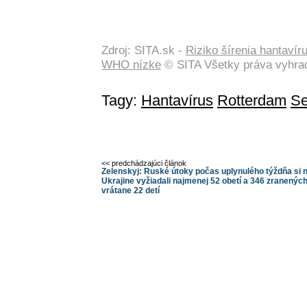
Zdroj: SITA.sk -
Riziko šírenia hantavír
WHO nízke
© SITA Všetky práva vyhra
Tagy:
Hantavírus
Rotterdam
Se
<< predchádzajúci článok
Zelenskyj: Ruské útoky počas uplynulého týždňa si 
Ukrajine vyžiadali najmenej 52 obetí a 346 zranenýc
vrátane 22 detí