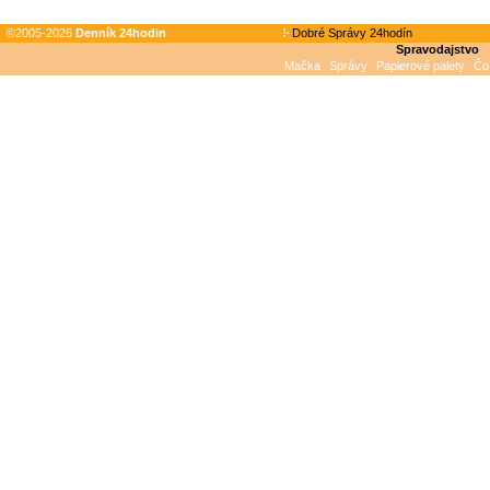
©2005-2026
Denník 24hodin
Dobré Správy 24hodín
Spravodajstvo
Mačka
Správy
Papierové palety
Čo 