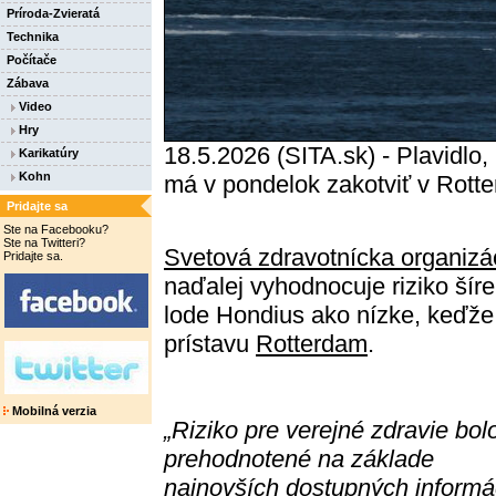
Príroda-Zvieratá
Technika
Počítače
Zábava
Video
Hry
18.5.2026 (SITA.sk) - Plavidlo, 
Karikatúry
Kohn
má v pondelok zakotviť v Rott
Pridajte sa
Ste na Facebooku?
Ste na Twitteri?
Svetová zdravotnícka organiz
Pridajte sa.
naďalej vyhodnocuje riziko šír
lode Hondius ako nízke, keďže 
prístavu
Rotterdam
.
Mobilná verzia
„Riziko pre verejné zdravie bol
prehodnotené na základe
najnovších dostupných informác