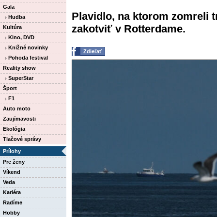
Gala
Plavidlo, na ktorom zomreli t
Hudba
zakotviť v Rotterdame.
Kultúra
Kino, DVD
Knižné novinky
Zdieľať
Pohoda festival
Reality show
SuperStar
Šport
F1
Auto moto
Zaujímavosti
Ekológia
Tlačové správy
Prílohy
Pre ženy
Víkend
Veda
Kariéra
Radíme
Hobby