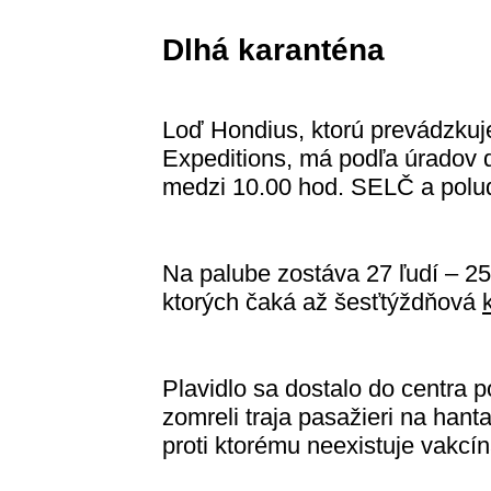
Dlhá karanténa
Loď Hondius, ktorú prevádzku
Expeditions, má podľa úradov 
medzi 10.00 hod. SELČ a polu
Na palube zostáva 27 ľudí – 25
ktorých čaká až šesťtýždňová
Plavidlo sa dostalo do centra 
zomreli traja pasažieri na hant
proti ktorému neexistuje vakcín