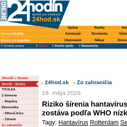
Správy
Reality
Vid
Autobazár
Dovolenka
Výsl
Štvrtok
6.8.2026
Ubytovanie
Nákup
Horos
Meniny má
Jozefína
Úvodná strana
Včera
Archív správ
Nastavenia
24hodín v Skratke
24hod.sk
Zo zahraničia
Denník - Správy
TITULKA
18. mája 2026
Z domova
Regióny
Riziko šírenia hantavíru
Ekonomika
zostáva podľa WHO níz
Dlhová kríza
Zdravie
Tagy:
Hantavírus
Rotterdam
Se
Zo zahraničia