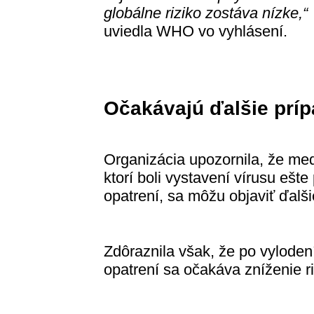
globálne riziko zostáva nízke,“
uviedla WHO vo vyhlásení.
Očakávajú ďalšie prí
Organizácia upozornila, že med
ktorí boli vystavení vírusu eš
opatrení, sa môžu objaviť ďalš
Zdôraznila však, že po vyloden
opatrení sa očakáva zníženie r