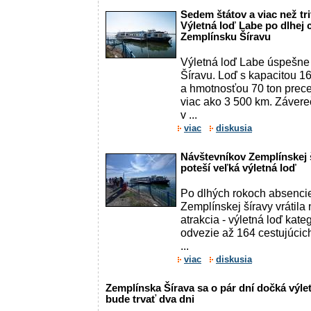
Sedem štátov a viac než tri
Výletná loď Labe po dlhej 
Zemplínsku Šíravu
Výletná loď Labe úspešne
Šíravu. Loď s kapacitou 1
a hmotnosťou 70 ton prece
viac ako 3 500 km. Závereč
v ...
viac
diskusia
Návštevníkov Zemplínskej 
poteší veľká výletná loď
Po dlhých rokoch absencie
Zemplínskej šíravy vrátila
atrakcia - výletná loď kate
odvezie až 164 cestujúcic
...
viac
diskusia
Zemplínska Šírava sa o pár dní dočká výle
bude trvať dva dni