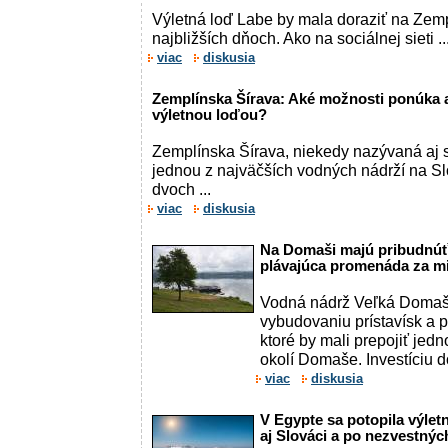
Výletná loď Labe by mala doraziť na Zemp
najbližších dňoch. Ako na sociálnej sieti ..
viac
diskusia
Zemplínska Šírava: Aké možnosti ponúka a
výletnou loďou?
Zemplínska Šírava, niekedy nazývaná aj
jednou z najväčších vodných nádrží na S
dvoch ...
viac
diskusia
Na Domaši majú pribudnúť 
plávajúca promenáda za mi
Vodná nádrž Veľká Domaša
vybudovaniu prístavísk a 
ktoré by mali prepojiť jedn
okolí Domaše. Investíciu do
viac
diskusia
V Egypte sa potopila výlet
aj Slováci a po nezvestnýc