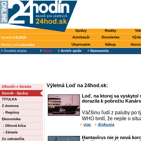
Správy
Reality
Vid
Autobazár
Dovolenka
Výsl
Nedeľa
9.8.2026
Ubytovanie
Nákup
Horos
Meniny má
Ľubomíra
Úvodná strana
Včera
Archív správ
Nastavenia
Výletná Loď na 24hod.sk:
24hodín v Skratke
Denník - Správy
Loď, na ktorej sa vyskytol 
TITULKA
dorazila k pobrežiu Kanár
Z domova
Väčšinu ľudí z paluby po 
Regióny
WHO tvrdí, že nejde o sit
Ekonomika
viac
diskusia
Dlhová kríza
Zdravie
Hantavírus nie je nová ko
Zo zahraničia