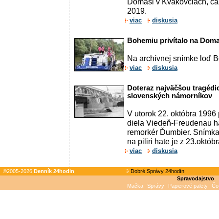
Domaši v Kvakovciach, ča
2019.
viac
diskusia
Bohemiu privítalo na Domaš
Na archívnej snímke loď 
viac
diskusia
Doteraz najväčšou tragédio
slovenských námorníkov
V utorok 22. októbra 1996
diela Viedeň-Freudenau h
remorkér Ďumbier. Snímka
na piliri hate je z 23.októb
viac
diskusia
©2005-2026
Denník 24hodin
Dobré Správy 24hodín
Spravodajstvo
Mačka
Správy
Papierové palety
Čo 