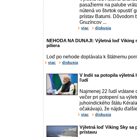
pasažiermi na palube vrá
nútená vo štvrtok opustiť 
prístav Batumi. Dôvodom b
Gruzíncov ...
viac
diskusia
NEHODA NA DUNAJI: Výletná loď Viking n
piliera
Loď po nehode doplávala k štátnemu pon
viac
diskusia
V Indii sa potopila výletná
ľudí
Najmenej 22 ľudí vrátane 
večer pri potopení sa výlet
juhoindického štátu Kérala
očakávajú, že nájdu ďalšie t
viac
diskusia
Výletná loď Viking Sky sa 
prístavu