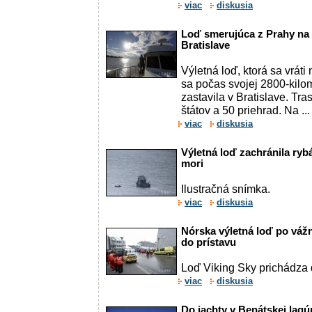
viac
diskusia
Loď smerujúca z Prahy na 
Bratislave
Výletná loď, ktorá sa vrát
sa počas svojej 2800-kilo
zastavila v Bratislave. Tr
štátov a 50 priehrad. Na ...
viac
diskusia
Výletná loď zachránila rybár
mori
Ilustračná snímka.
viac
diskusia
Nórska výletná loď po váž
do prístavu
Loď Viking Sky prichádza 
viac
diskusia
Do jachty v Benátskej lagú