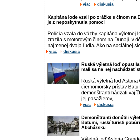
viac
diskusia
Kapitána lode vzali po zrážke s člnom na 
je z neposkytnutia pomoci
Polícia vzala do väzby kapitána výletnej l
zrazila s motorovým člnom na Dunaji, v d
najmenej dvaja ľudia. Ako na sociálnej siet
viac
diskusia
Ruská výletná loď opustila
mali sa na nej nachádzať s
Ruská výletná loď Astoria
čiernomorský prístav Batum
demonštranti hádzali vajíč
jej pasažierov, ...
viac
diskusia
Demonštranti donútili výle
Batumi, ruskí turisti pobúr
Abcházsku
Výletná loď Astoria Grande