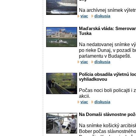
Na archívnej snímek výletn
viac
diskusia
Maďarská vláda: Smerovani
Tuska
Na nedatovanej snímke vý
po rieke Dunaj, v pozadí
parlamentu v Budapešti.
viac
diskusia
Polícia obsadila výletnú lo
vyhliadkovou
Počas noci boli policajti i
akcii.
viac
diskusia
Na Domaši slávnostne pož
Na snímke košický arcibis
Bober počas slávnostného