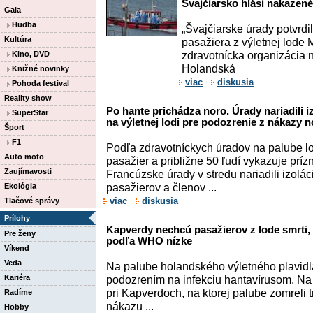
Švajčiarsko hlási nakazené
Gala
Hudba
„Švajčiarske úrady potvrdil
Kultúra
pasažiera z výletnej lode
zdravotnícka organizácia na
Kino, DVD
Holandská
Knižné novinky
viac
diskusia
Pohoda festival
Reality show
Po hante prichádza noro. Úrady nariadili i
SuperStar
na výletnej lodi pre podozrenie z nákazy 
Šport
F1
Podľa zdravotníckych úradov na palube l
Auto moto
pasažier a približne 50 ľudí vykazuje príz
Zaujímavosti
Francúzske úrady v stredu nariadili izolác
pasažierov a členov ...
Ekológia
viac
diskusia
Tlačové správy
Prílohy
Kapverdy nechcú pasažierov z lode smrti, h
Pre ženy
podľa WHO nízke
Víkend
Veda
Na palube holandského výletného plavidla 
Kariéra
podozrením na infekciu hantavírusom. Na 
pri Kapverdoch, na ktorej palube zomreli 
Radíme
nákazu ...
Hobby