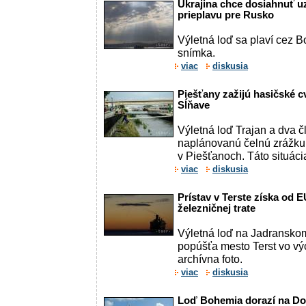
Ukrajina chce dosiahnuť u
prieplavu pre Rusko
Výletná loď sa plaví cez B
snímka.
viac
diskusia
Piešťany zažijú hasičské cv
Sĺňave
Výletná loď Trajan a dva č
naplánovanú čelnú zrážku
v Piešťanoch. Táto situáci
viac
diskusia
Prístav v Terste získa od 
železničnej trate
Výletná loď na Jadranskom
popúšťa mesto Terst vo v
archívna foto.
viac
diskusia
Loď Bohemia dorazí na Dom