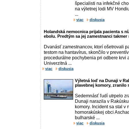
špecialisti na infekčné ch
na výletnej lodi MV Hondius
...
viac
diskusia
Holandská nemocnica prijala pacienta s 
ebolu. Predtým sa jej zamestnanci takmer 
Dvanásť zamestnancov, ktorí ošetrovali p
testom na hantavírus, skončilo v preventí
procedurálne pochybenia pri odbere krvi a
Univerzitná ...
viac
diskusia
Výletná loď na Dunaji v Ra
plavebnej komory, zranilo 
Sedemnásť ľudí utrpelo zr
Dunaji narazila v Rakúsku
komory. Incident sa stal v 
hornorakúskej obci Ascha
bulharské ...
viac
diskusia