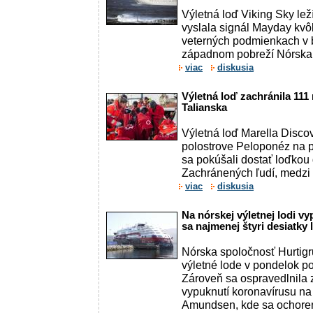
Výletná loď Viking Sky lež
vyslala signál Mayday kvôl
veterných podmienkach v b
západnom pobreží Nórska 
viac
diskusia
Výletná loď zachránila 111
Talianska
Výletná loď Marella Disco
polostrove Peloponéz na p
sa pokúšali dostať loďkou 
Zachránených ľudí, medzi n
viac
diskusia
Na nórskej výletnej lodi vy
sa najmenej štyri desiatky 
Nórska spoločnosť Hurtig
výletné lode v pondelok po
Zároveň sa ospravedlnila
vypuknutí koronavírusu na
Amundsen, kde sa ochoren