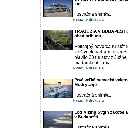
loď
Ilustračná snímka.
viac
diskusia
TRAGÉDIA V BUDAPEŠTI: Po
obetí pribúda
Policajný hovorca Kristóf G
vo štvrtok nadránom spresn
plavilo 33 turistov z Južn
maďarskí občania.
viac
diskusia
Prvá veľká nemecká výletn
Modrý anjel
Ilustračná snímka.
viac
diskusia
Loď Viking Sygin zakotvil
v Budapešti
Ilustračná snímka.