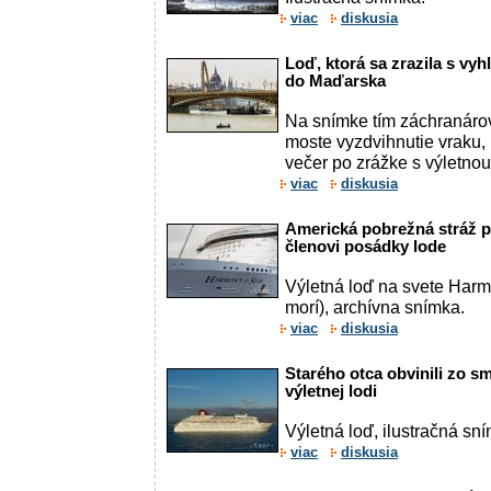
viac
diskusia
Loď, ktorá sa zrazila s vyh
do Maďarska
Na snímke tím záchranárov
moste vyzdvihnutie vraku, 
večer po zrážke s výletnou
viac
diskusia
Americká pobrežná stráž pr
členovi posádky lode
Výletná loď na svete Harm
morí), archívna snímka.
viac
diskusia
Starého otca obvinili zo s
výletnej lodi
Výletná loď, ilustračná sn
viac
diskusia