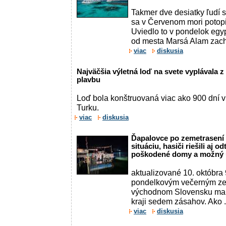
Takmer dve desiatky ľudí 
sa v Červenom mori potopil
Uviedlo to v pondelok egyp
od mesta Marsá Alam zachrá
viac
diskusia
Najväčšia výletná loď na svete vyplávala 
plavbu
Loď bola konštruovaná viac ako 900 dní v
Turku.
viac
diskusia
Ďapalovce po zemetrasení 
situáciu, hasiči riešili aj 
poškodené domy a možný ú
aktualizované 10. októbra 
pondelkovým večerným ze
východnom Slovensku mal
kraji sedem zásahov. Ako .
viac
diskusia