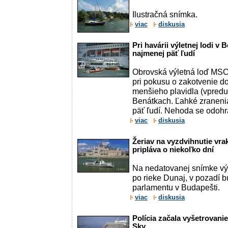
Ilustračná snímka.
viac
diskusia
Pri havárii výletnej lodi v 
najmenej päť ľudí
Obrovská výletná loď MSC
pri pokusu o zakotvenie d
menšieho plavidla (vpredu
Benátkach. Ľahké zranenia
päť ľudí. Nehoda se odohra
viac
diskusia
Žeriav na vyzdvihnutie vra
pripláva o niekoľko dní
Na nedatovanej snímke vý
po rieke Dunaj, v pozadí
parlamentu v Budapešti.
viac
diskusia
Polícia začala vyšetrovani
Sky