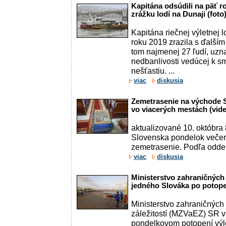
Kapitána odsúdili na päť r
zrážku lodí na Dunaji (foto
Kapitána riečnej výletnej l
roku 2019 zrazila s ďalším
tom najmenej 27 ľudí, uzna
nedbanlivosti vedúcej k
nešťastiu. ...
viac
diskusia
Zemetrasenie na východe Sl
vo viacerých mestách (vid
aktualizované 10. októbra
Slovenska pondelok veče
zemetrasenie. Podľa odde
viac
diskusia
Ministerstvo zahraničných 
jedného Slováka po potop
Ministerstvo zahraničných
záležitostí (MZVaEZ) SR v 
pondelkovom potopení výlet