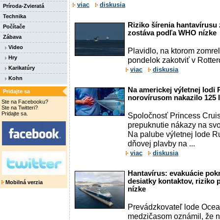
viac
diskusia
Príroda-Zvieratá
Technika
Riziko šírenia hantavírusu
Počítače
zostáva podľa WHO nízke
Zábava
Video
Plavidlo, na ktorom zomreli
Hry
pondelok zakotviť v Rotte
Karikatúry
viac
diskusia
Kohn
Na americkej výletnej lodi
Pridajte sa
norovírusom nakazilo 125 
Ste na Facebooku?
Ste na Twitteri?
Pridajte sa.
Spoločnosť Princess Cruise
prepuknutie nákazy na svoj
Na palube výletnej lode R
dňovej plavby na ...
viac
diskusia
Hantavírus: evakuácie pok
desiatky kontaktov, riziko
Mobilná verzia
nízke
Prevádzkovateľ lode Ocea
medzičasom oznámil, že n