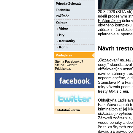
Príroda-Zvieratá
Technika
20.3.2026 (SITA.sk)
udelil procesným st
Počítače
Bašternákom
čelia 
Zábava
obytného komplexu Bo
Video
zdôraznil, že obžal
uplatnenia si spome
Hry
Karikatúry
Návrh trest
Kohn
Pridajte sa
„
Obžalovaní museli 
Ste na Facebooku?
ceny
,“ skonštatoval 
Ste na Twitteri?
Pridajte sa.
obžalovaných uznať 
navrhol súhrnný tres
nepodmienečne, a ti
Stanislava P. a Ivan
roky väzenia podmie
tresty 60-tisíc eur.
Obhajkyňa Ladislav
Farkašová naproti t
kriminalizovať jej kl
Mobilná verzia
obžalobe je výlučne
Zároveň zdôraznila, 
vecou ponuky a dopy
že tri zo štyroch z
dávajú za pravdu ob