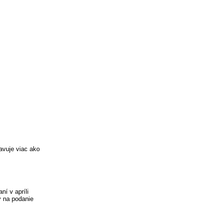
avuje viac ako
í v apríli
y na podanie