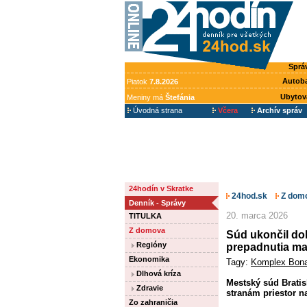
Sprá
Autob
Piatok
7.8.2026
Ubytov
Meniny má
Štefánia
Úvodná strana
Včera
Archív správ
24hodín v Skratke
24hod.sk
Z dom
Denník - Správy
20. marca 2026
TITULKA
Z domova
Súd ukončil dok
Regióny
prepadnutia ma
Ekonomika
Tagy:
Komplex Bona
Dlhová kríza
Mestský súd Bratis
Zdravie
stranám priestor n
Zo zahraničia