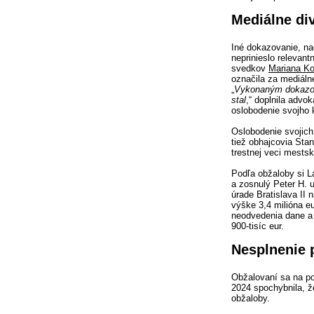
Mediálne di
Iné dokazovanie, na
neprinieslo relevant
svedkov
Mariana K
označila za mediálne
„
Vykonaným dokazov
stal
,“ doplnila advo
oslobodenie svojho 
Oslobodenie svojich
tiež obhajcovia Stan
trestnej veci mestsk
Podľa obžaloby si La
a zosnulý Peter H. u
úrade Bratislava II
výške 3,4 milióna eu
neodvedenia dane a 
900-tisíc eur.
Nesplnenie
Obžalovaní sa na po
2024 spochybnila, ž
obžaloby.