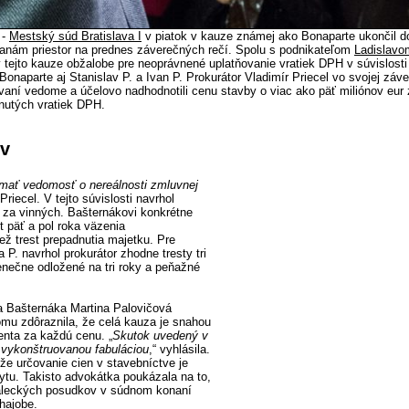
 -
Mestský súd Bratislava I
v piatok v kauze známej ako Bonaparte ukončil d
ranám priestor na prednes záverečných rečí. Spolu s podnikateľom
Ladislavo
v tejto kauze obžalobe pre neoprávnené uplatňovanie vratiek DPH v súvislost
naparte aj Stanislav P. a Ivan P. Prokurátor Vladimír Priecel vo svojej záve
ovaní vedome a účelovo nadhodnotili cenu stavby o viac ako päť miliónov eur
nutých vratiek DPH.
ov
mať vedomosť o nereálnosti zmluvnej
Priecel. V tejto súvislosti navrhol
za vinných. Bašternákovi konkrétne
t päť a pol roka väzenia
ež trest prepadnutia majetku. Pre
a P. navrhol prokurátor zhodne tresty tri
nečne odložené na tri roky a peňažné
a Bašternáka Martina Palovičová
omu zdôraznila, že celá kauza je snahou
ienta za každú cenu. „
Skutok uvedený v
 vykonštruovanou fabuláciou
,“ vyhlásila.
že určovanie cien v stavebníctve je
tu. Takisto advokátka poukázala na to,
naleckých posudkov v súdnom konaní
hajobe.