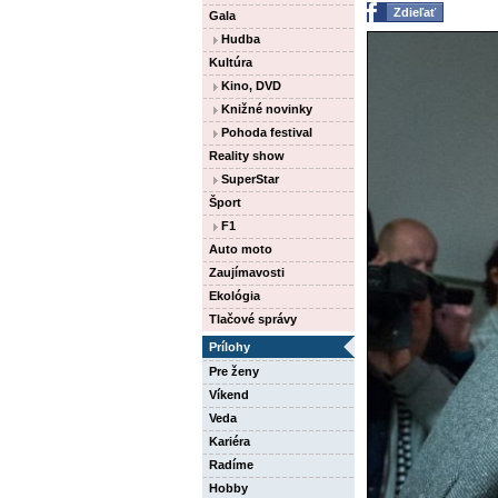
Zdieľať
Gala
Hudba
Kultúra
Kino, DVD
Knižné novinky
Pohoda festival
Reality show
SuperStar
Šport
F1
Auto moto
Zaujímavosti
Ekológia
Tlačové správy
Prílohy
Pre ženy
Víkend
Veda
Kariéra
Radíme
Hobby