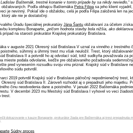
Ladislav Bašternák, trestné konanie v tomto prípade by sa nikdy neviedlo
,“ 
z obžalovaných. Podľa obhajcu Bašternáka
Petra Filipa
sa jeho klient vyjadril,
veci je nevinný. Pokiaľ ide o obžalobu, celá je podľa Filipa založená len na j
ktorý ale nie je dostatočný.
ývalého Úradu špeciálnej prokuratúry
Jána Šantu
obžalovaní za účelom získan
avbu komplexu Bonaparte, „
pričom hodnota stavby bola nižšia, ako deklarova
prípad na starosti prokurátor Krajskej prokuratúry Bratislava.
áka v auguste 2021 Okresný súd Bratislava V uznal za vinného z trestného č
poistného, súhrnný a úhrnný trest mu však neuložil. Trest, ktorý obžalovaném
d Bratislava II a potvrdil ho aj odvolací súd, totiž sudkyňa považovala za po
na mieste podala odvolanie, keďže pre obžalovaného požadovala sedemročný 
ešte pred vynesením rozsudku svoju vinu priznal. Krajský súd v Bratislave n
pňového súdu potvrdil.
marci 2019 potvrdil Krajský súd v Bratislave päťročný nepodmienečný trest, k
 Okresný súd Bratislava II. Zároveň rozhodol aj o prepadnutí jeho majetku. P
stného činu neodvedenia dane a poistného. V januári 2022 Bašternáka podmi
 trestu. V decembri 2023 mu Mestský súd Bratislava I vyhovel vo veci žiadost
 trest.
nčil dokazovanie v kauze Bonaparte, prokurátor žiada pre Bašternáka aj trest prepadnutia m
.
parte
Súdny proces