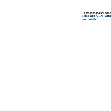
<< predchádzajúci člán
Lidl a UEFA uzatvára
partnerstvo