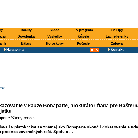
vy
Reality
Video
TV program
TV Tipy
azár
Dovolenka
Výsledky
Kúpele
Lacné letenky
anie
Nákup
Horoskopy
Počasie
Zábava
Kontakt
Nastavenia
ova
azovanie v kauze Bonaparte, prokurátor žiada pre Bašterná
jetku
parte
Súdny proces
lava I v piatok v kauze známej ako Bonaparte ukončil dokazovanie a ud
a prednes záverečných rečí. Spolu s ...