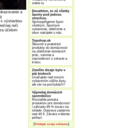
online tu
Decathlon, to sú všetky
okazovanie a
športy pod jednou
m
strechou.
i s výstavbou
Sprístupňujeme šport
rečnej reči
všetkým. Športové
vybavenie, oblečenie a
 za účelom
obuv nakúpite u nás.
Topshop.sk
Šikovné a praktické
produkty do domácnosti
na uľahčenie domácich
prác, varenia a
starostlivosť o zdravie a
krásu.
Zmeňte dizajn bytu v
pár krokoch
Uvažujete nad novým
vybavením vášho bytu,
ale ste na pochybách?
Výpredaj domácich
spotrebičov
Rozsiahla ponuka
produktov pre domácnosť
i záhradu.99 % tovaru na
sklade. Doprava zadarmo
nad 40 €. Záruka vrátenia
peňazí.
[
]
Pridajte svoju reklamu