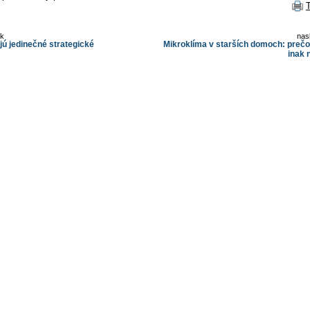
ok
nas
jú jedinečné strategické
Mikroklíma v starších domoch: prečo
inak 