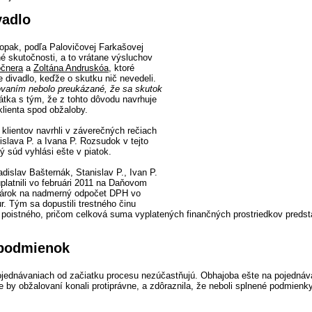
vadlo
opak, podľa Palovičovej Farkašovej
né skutočnosti, a to vrátane výsluchov
očnera
a
Zoltána Andruskóa
, ktoré
 divadlo, keďže o skutku nič nevedeli.
aním nebolo preukázané, že sa skutok
kátka s tým, že z tohto dôvodu navrhuje
klienta spod obžaloby.
 klientov navrhli v záverečných rečiach
islava P. a Ivana P. Rozsudok v tejto
ý súd vyhlási ešte v piatok.
dislav Bašternák, Stanislav P., Ivan P.
platnili vo februári 2011 na Daňovom
 nárok na nadmerný odpočet DPH vo
r. Tým sa dopustili trestného činu
poistného, pričom celková suma vyplatených finančných prostriedkov predst
 podmienok
jednávaniach od začiatku procesu nezúčastňujú. Obhajoba ešte na pojednávan
e by obžalovaní konali protiprávne, a zdôraznila, že neboli splnené podmienk