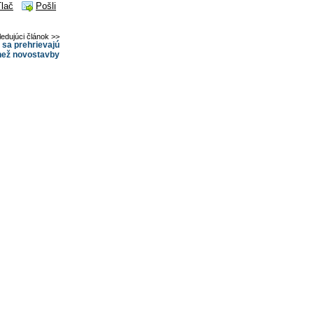
Tlač
Pošli
ledujúci článok >>
 sa prehrievajú
než novostavby