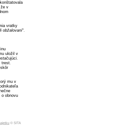
skonštatovala
 že v
ednom
ia vratky
li obžalovaní
“.
inu
u uložil v
stačujúci.
trest.
eskôr
torý mu v
odnikateľa
enečne
i o obnovu
ajetku
© SITA