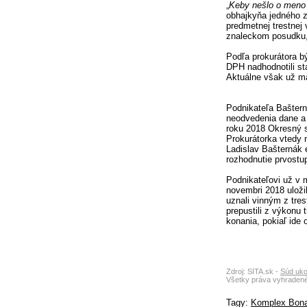
„
Keby nešlo o meno 
obhajkyňa jedného 
predmetnej trestnej 
znaleckom posudku, 
Podľa prokurátora b
DPH nadhodnotili st
Aktuálne však už má 
Podnikateľa Baštern
neodvedenia dane a 
roku 2018 Okresný sú
Prokurátorka vtedy 
Ladislav Bašternák 
rozhodnutie prvostu
Podnikateľovi už v 
novembri 2018 uložil
uznali vinným z tre
prepustili z výkonu
konania, pokiaľ ide o
Zdroj: SITA.sk -
Súd uko
Všetky práva vyhradené
Tagy:
Komplex Bona