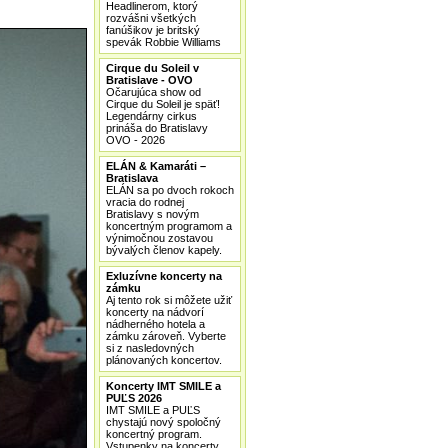
Headlinerom, ktorý
rozvášni všetkých
fanúšikov je britský
spevák Robbie Williams
Cirque du Soleil v
Bratislave - OVO
Očarujúca show od
Cirque du Soleil je späť!
Legendárny cirkus
prináša do Bratislavy
OVO - 2026
ELÁN & Kamaráti –
Bratislava
ELÁN sa po dvoch rokoch
vracia do rodnej
Bratislavy s novým
koncertným programom a
výnimočnou zostavou
bývalých členov kapely.
Exluzívne koncerty na
zámku
Aj tento rok si môžete užiť
koncerty na nádvorí
nádherného hotela a
zámku zároveň. Vyberte
si z nasledovných
plánovaných koncertov.
Koncerty IMT SMILE a
PUĽS 2026
IMT SMILE a PUĽS
chystajú nový spoločný
koncertný program.
Vstupenky na koncerty