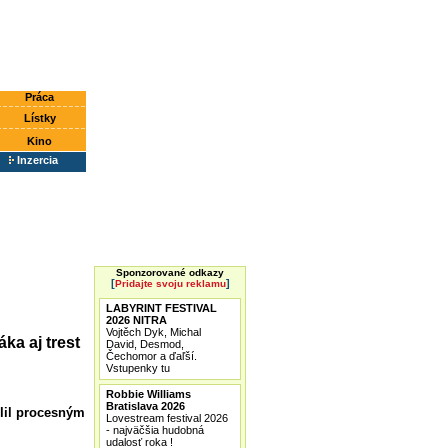
Práca
Lístky
Kino
Inzercia
Sponzorované odkazy
[
]
Pridajte svoju reklamu
LABYRINT FESTIVAL
2026 NITRA
Vojtěch Dyk, Michal
ka aj trest
David, Desmod,
Čechomor a ďaľší.
Vstupenky tu
Robbie Williams
Bratislava 2026
elil procesným
Lovestream festival 2026
- najväčšia hudobná
udalosť roka !