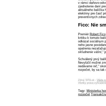
v rámci daňovo-odvo
zjednotenie daní pre
aktuálneho balíčka 
elektriny pre časť p
preventívnych zdrav
Fico: Nie s
Premiér
Robert Fico
kritiku k tomuto balí
odkázal sociálnym p
neho jasne povedané
opatrenia nezaťažujú
skľudnenie vášní
,“ 
Schválený prvý balí
Nevylúčil možné zme
nedávame nič
,“ sko
rozpočet, by sa tak
Zdroj: SITA.sk -
Vláda s
Všetky práva vyhradené
Tagy:
Ministerka ho
rozpočet
Transakčn