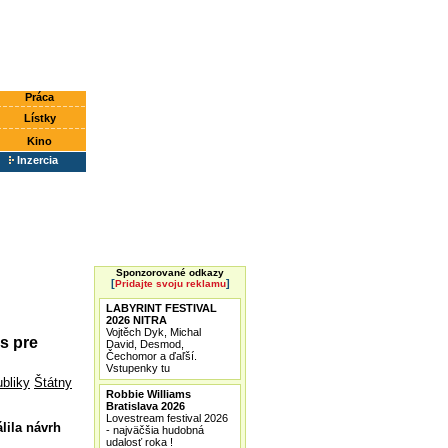
Práca
Lístky
Kino
Inzercia
Sponzorované odkazy
[
]
Pridajte svoju reklamu
LABYRINT FESTIVAL
2026 NITRA
Vojtěch Dyk, Michal
os pre
David, Desmod,
Čechomor a ďaľší.
Vstupenky tu
bliky
Štátny
Robbie Williams
Bratislava 2026
Lovestream festival 2026
lila návrh
- najväčšia hudobná
udalosť roka !