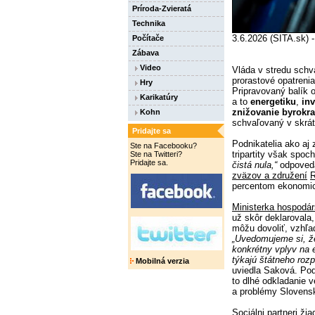
Príroda-Zvieratá
Technika
3.6.2026 (SITA.sk) 
Počítače
Zábava
Video
Vláda v stredu schv
prorastové opatreni
Hry
Pripravovaný balík o
Karikatúry
a to
energetiku
,
inv
znižovanie byrokra
Kohn
schvaľovaný v skrát
Pridajte sa
Podnikatelia ako aj
Ste na Facebooku?
tripartity však spoc
Ste na Twitteri?
Pridajte sa.
čistá nula,“
odpoved
zväzov a združení
R
percentom ekonomic
Ministerka hospodár
už skôr deklarovala,
môžu dovoliť, vzhľ
„Uvedomujeme si, že
konkrétny vplyv na 
týkajú štátneho roz
Mobilná verzia
uviedla Saková. Pod
to dlhé odkladanie v
a problémy Slovensk
Sociálni partneri ži