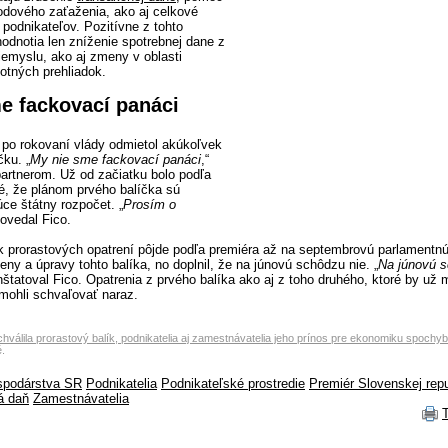
dového zaťaženia, ako aj celkové
 podnikateľov. Pozitívne z tohto
hodnotia len zníženie spotrebnej dane z
riemyslu, ako aj zmeny v oblasti
otných prehliadok.
me fackovací panáci
po rokovaní vlády odmietol akúkoľvek
čku. „
My nie sme fackovací panáci
,“
artnerom. Už od začiatku bolo podľa
, že plánom prvého balíčka sú
ce štátny rozpočet. „
Prosím o
povedal Fico.
k prorastových opatrení pôjde podľa premiéra až na septembrovú parlamentn
ny a úpravy tohto balíka, no doplnil, že na júnovú schôdzu nie. „
Na júnovú s
nštatoval Fico. Opatrenia z prvého balíka ako aj z toho druhého, ktoré by už 
 mohli schvaľovať naraz.
chválila prorastový balík, podnikatelia aj zamestnávatelia jeho prínos pre ekonomiku spochy
.
spodárstva SR
Podnikatelia
Podnikateľské prostredie
Premiér Slovenskej repu
á daň
Zamestnávatelia