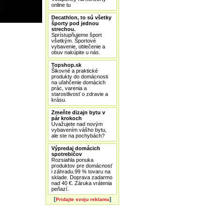
online tu
Decathlon, to sú všetky
športy pod jednou
strechou.
Sprístupňujeme šport
všetkým. Športové
vybavenie, oblečenie a
obuv nakúpite u nás.
Topshop.sk
Šikovné a praktické
produkty do domácnosti
na uľahčenie domácich
prác, varenia a
starostlivosť o zdravie a
krásu.
Zmeňte dizajn bytu v
pár krokoch
Uvažujete nad novým
vybavením vášho bytu,
ale ste na pochybách?
Výpredaj domácich
spotrebičov
Rozsiahla ponuka
produktov pre domácnosť
i záhradu.99 % tovaru na
sklade. Doprava zadarmo
nad 40 €. Záruka vrátenia
peňazí.
[
]
Pridajte svoju reklamu