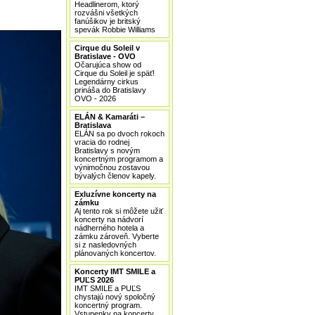
Headlinerom, ktorý
rozvášni všetkých
fanúšikov je britský
spevák Robbie Williams
Cirque du Soleil v
Bratislave - OVO
Očarujúca show od
Cirque du Soleil je späť!
Legendárny cirkus
prináša do Bratislavy
OVO - 2026
ELÁN & Kamaráti –
Bratislava
ELÁN sa po dvoch rokoch
vracia do rodnej
Bratislavy s novým
koncertným programom a
výnimočnou zostavou
bývalých členov kapely.
Exluzívne koncerty na
zámku
Aj tento rok si môžete užiť
koncerty na nádvorí
nádherného hotela a
zámku zároveň. Vyberte
si z nasledovných
plánovaných koncertov.
Koncerty IMT SMILE a
PUĽS 2026
IMT SMILE a PUĽS
chystajú nový spoločný
koncertný program.
Vstupenky na koncerty