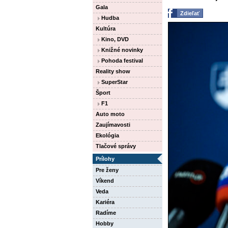
Gala
Zdieľať
Hudba
Kultúra
Kino, DVD
Knižné novinky
Pohoda festival
Reality show
SuperStar
Šport
F1
Auto moto
Zaujímavosti
Ekológia
Tlačové správy
Prílohy
Pre ženy
Víkend
Veda
Kariéra
Radíme
Hobby