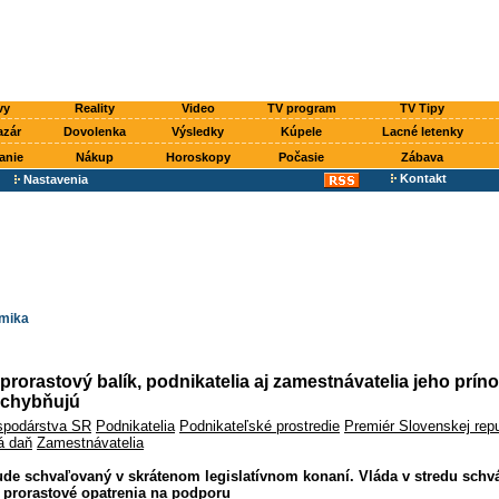
vy
Reality
Video
TV program
TV Tipy
azár
Dovolenka
Výsledky
Kúpele
Lacné letenky
anie
Nákup
Horoskopy
Počasie
Zábava
Kontakt
Nastavenia
mika
 prorastový balík, podnikatelia aj zamestnávatelia jeho prín
chybňujú
spodárstva SR
Podnikatelia
Podnikateľské prostredie
Premiér Slovenskej repu
á daň
Zamestnávatelia
ude schvaľovaný v skrátenom legislatívnom konaní. Vláda v stredu schvá
 prorastové opatrenia na podporu