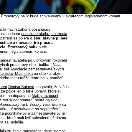
- Prorastový balík bude schvaľovaný v skrátenom legislatívnom konaní.
álila návrh zákona obsahujúci
a na podporu
podnikateľského prostredia
.
patrení sa opiera
o štyri hlavné piliere
,
estície a inovácie
,
trh práce
a
cie
.
Prorastový balík
bude
enom legislatívnom konaní.
 zamestnávatelia po utorkovom rokovaní
hybnili prorastový efekt balíka.
„Nula,
al šéf
Asociácie zamestnávateľských
astislav Machunka
na otázku, akým
kého rastu môže tento balík pomôcť.
stva
Denisa Saková
reagovala, že vláda
 že pôjde len o také úpravy, ktoré si
adom na dopady na
štátny rozpočet
.
 ten súbor opatrení nemá nejaký
ekonomický rast. Všetky veci, ktoré sa
počtu, si nechávame na september,“
ľa podnikateľov a zamestnávateľov je
ecí, ktoré mali byť schválené už dávno
a sa neriešia.
adajú zrušenie
transakčnej dane
, pomoc