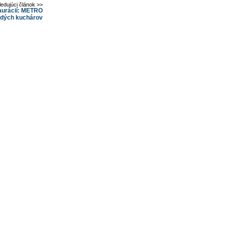
ledujúci článok >>
taurácií: METRO
adých kuchárov