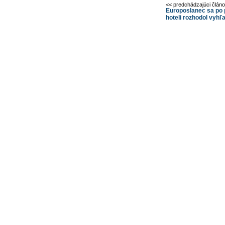
<< predchádzajúci člán
Europoslanec sa po
hoteli rozhodol vyh