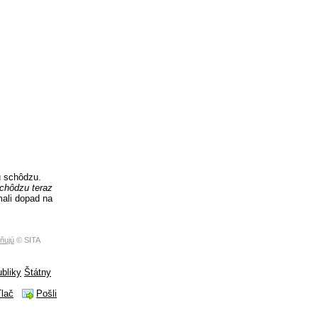
ú schôdzu.
chôdzu teraz
mali dopad na
bňujú
© SITA
bliky
Štátny
Tlač
Pošli