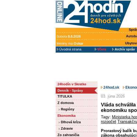
Sprá
Autob
Sobota
8.8.2026
Ubytov
Meniny má
Oskar
Úvodná strana
Včera
Archív správ
24hodín v Skratke
24hod.sk
Ekono
Denník - Správy
03. júna 2026
TITULKA
Z domova
Vláda schválila
Regióny
ekonomiku spo
Ekonomika
Tagy:
Ministerka ho
rozpočet
Transakčn
Dlhová kríza
Zdravie
Prorastový balík b
Zo zahraničia
zákona obsahujúci