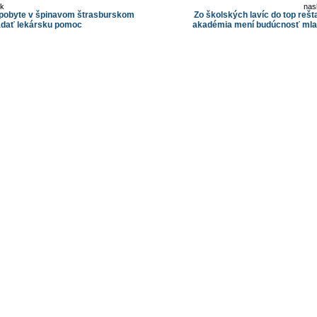
ok
nas
 pobyte v špinavom štrasburskom
Zo školských lavíc do top reš
ľadať lekársku pomoc
akadémia mení budúcnosť ml