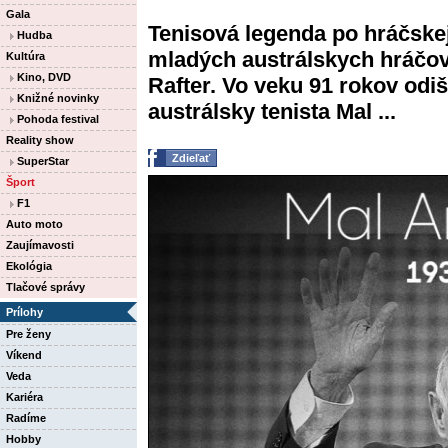
Gala
Tenisová legenda po hráčskej
Hudba
mladých austrálskych hráčov,
Kultúra
Kino, DVD
Rafter. Vo veku 91 rokov odiš
Knižné novinky
austrálsky tenista Mal ...
Pohoda festival
Reality show
Zdieľať
SuperStar
Šport
F1
Auto moto
Zaujímavosti
Ekológia
Tlačové správy
Prílohy
Pre ženy
Víkend
Veda
Kariéra
Radíme
Hobby