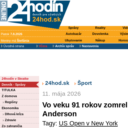
Správy
Reality
Vid
Autobazár
Dovolenka
Výsl
Piatok
7.8.2026
Ubytovanie
Nákup
Horos
Meniny má
Štefánia
Úvodná strana
Včera
Archív správ
Nastavenia
24hodín v Skratke
24hod.sk
Šport
Denník - Správy
TITULKA
11. mája 2026
Z domova
Regióny
Vo veku 91 rokov zomrel 
Ekonomika
Anderson
Dlhová kríza
Zdravie
Tagy:
US Open v New York
Zo zahraničia