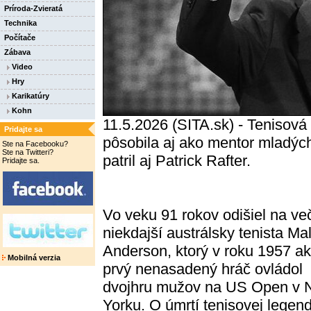
Príroda-Zvieratá
Technika
Počítače
Zábava
Video
Hry
Karikatúry
Kohn
11.5.2026 (SITA.sk) - Tenisová
Pridajte sa
pôsobila aj ako mentor mladých
Ste na Facebooku?
Ste na Twitteri?
patril aj Patrick Rafter.
Pridajte sa.
Vo veku 91 rokov odišiel na ve
niekdajší austrálsky tenista Ma
Anderson, ktorý v roku 1957 a
Mobilná verzia
prvý nenasadený hráč ovládol
dvojhru mužov na US Open v
Yorku. O úmrtí tenisovej legen