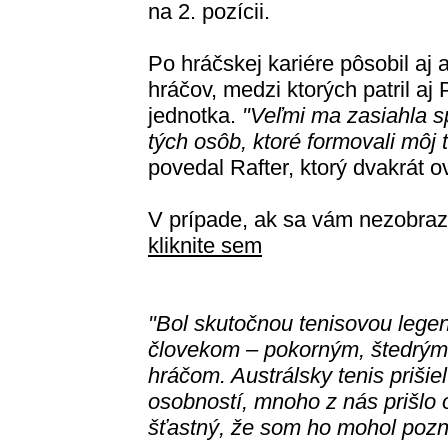
na 2. pozícii.
Po hráčskej kariére pôsobil aj
hráčov, medzi ktorých patril aj 
jednotka.
"Veľmi ma zasiahla s
tých osôb, ktoré formovali môj
povedal Rafter, ktorý dvakrát 
V prípade, ak sa vám nezobraz
kliknite sem
"Bol skutočnou tenisovou leg
človekom – pokorným, štedrý
hráčom. Austrálsky tenis prišie
osobností, mnoho z nás prišlo o
šťastný, že som ho mohol pozn