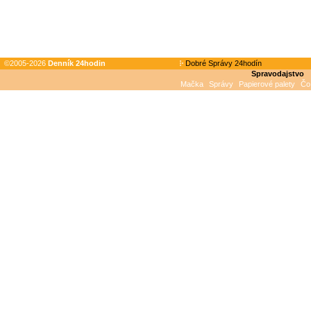
©2005-2026
Denník 24hodin
Dobré Správy 24hodín
Spravodajstvo
Mačka
Správy
Papierové palety
Čo 