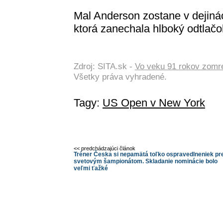
Mal Anderson zostane v dejiná
ktorá zanechala hlboký odtlačo
Zdroj: SITA.sk -
Vo veku 91 rokov zomre
Všetky práva vyhradené.
Tagy:
US Open v New York
<< predchádzajúci článok
Tréner Česka si nepamätá toľko ospravedlneniek pr
svetovým šampionátom. Skladanie nominácie bolo
veľmi ťažké