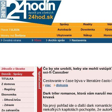
Správy
Reality
Vid
Autobazár
Dovolenka
Výsl
Piatok
7.8.2026
Ubytovanie
Nákup
Horos
Meniny má
Štefánia
Úvodná strana
Včera
Archív správ
Nastavenia
Čo by ste urobili, keby ste mohli vstúp
24hodín v Skratke
sci-fi Časozber
Denník - Správy
TITULKA
Cestovanie v čase býva v literatúre často 
Z domova
viac
diskusia
Regióny
Dark triler romance, ktorá vám naruší m
Ekonomika
krvavá
Dlhová kríza
Zdravie
Na prvý pohľad ide o ďalší dark romantický
niekoľkých kapitolách pochopíte, že autork
Zo zahraničia