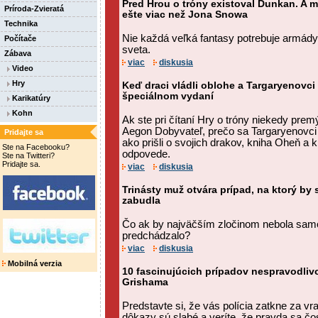
Pred Hrou o tróny existoval Dunkan. A m
Príroda-Zvieratá
ešte viac než Jona Snowa
Technika
Nie každá veľká fantasy potrebuje armády,
Počítače
sveta.
Zábava
viac
diskusia
Video
Hry
Keď draci vládli oblohe a Targaryenovci 
špeciálnom vydaní
Karikatúry
Kohn
Ak ste pri čítaní Hry o tróny niekedy premý
Aegon Dobyvateľ, prečo sa Targaryenovci 
Pridajte sa
ako prišli o svojich drakov, kniha Oheň a
Ste na Facebooku?
odpovede.
Ste na Twitteri?
Pridajte sa.
viac
diskusia
Trinásty muž otvára prípad, na ktorý by
zabudla
Čo ak by najväčším zločinom nebola samotn
predchádzalo?
viac
diskusia
Mobilná verzia
10 fascinujúcich prípadov nespravodli
Grishama
Predstavte si, že vás polícia zatkne za v
dôkazy sú slabé a veríte, že pravda sa č