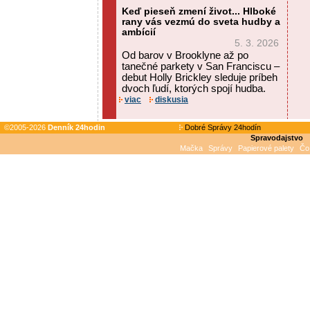
Keď pieseň zmení život... Hlboké
rany vás vezmú do sveta hudby a
ambícií
5. 3. 2026
Od barov v Brooklyne až po
tanečné parkety v San Franciscu –
debut Holly Brickley sleduje príbeh
dvoch ľudí, ktorých spojí hudba.
viac
diskusia
©2005-2026
Denník 24hodin
Dobré Správy 24hodín
Spravodajstvo
Mačka
Správy
Papierové palety
Čo 