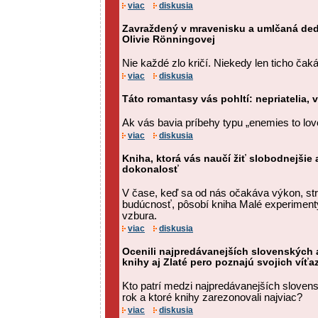
viac
diskusia
Zavraždený v mravenisku a umlčaná ded
Olivie Rönningovej
Nie každé zlo kričí. Niekedy len ticho čaká
viac
diskusia
Táto romantasy vás pohltí: nepriatelia,
Ak vás bavia príbehy typu „enemies to love
viac
diskusia
Kniha, ktorá vás naučí žiť slobodnejšie
dokonalosť
V čase, keď sa od nás očakáva výkon, str
budúcnosť, pôsobí kniha Malé experimenty 
vzbura.
viac
diskusia
Ocenili najpredávanejších slovenských a
knihy aj Zlaté pero poznajú svojich víťa
Kto patrí medzi najpredávanejších sloven
rok a ktoré knihy zarezonovali najviac?
viac
diskusia