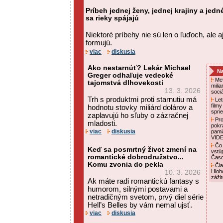
Príbeh jednej ženy, jednej krajiny a jed
sa rieky spájajú
Niektoré príbehy nie sú len o ľuďoch, ale a
formujú.
viac
diskusia
Ako nestarnúť? Lekár Michael
Na
Greger odhaľuje vedecké
Met
tajomstvá dlhovekosti
mili
13. 3. 2026
soci
Trh s produktmi proti starnutiu má
Letn
film
hodnotu stovky miliárd dolárov a
spri
zaplavujú ho sľuby o zázračnej
Pro
mladosti.
pokr
viac
diskusia
pami
VID
Čo 
Keď sa posmrtný život zmení na
vstú
romantické dobrodružstvo...
Čas
Komu zvonia do pekla
Čia
Hloh
10. 3. 2026
záži
Ak máte radi romantickú fantasy s
humorom, silnými postavami a
netradičným svetom, prvý diel série
Hell’s Belles by vám nemal ujsť.
viac
diskusia