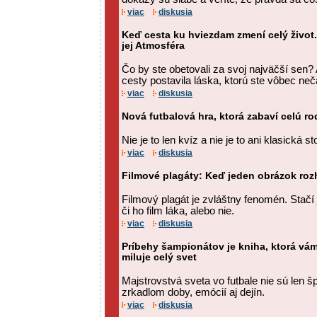
viac
diskusia
Keď cesta ku hviezdam zmení celý život.
jej Atmosféra
Čo by ste obetovali za svoj najväčší sen?
cesty postavila láska, ktorú ste vôbec neč
viac
diskusia
Nová futbalová hra, ktorá zabaví celú ro
Nie je to len kvíz a nie je to ani klasická st
viac
diskusia
Filmové plagáty: Keď jeden obrázok roz
Filmový plagát je zvláštny fenomén. Stačí 
či ho film láka, alebo nie.
viac
diskusia
Príbehy šampionátov je kniha, ktorá vám
miluje celý svet
Majstrovstvá sveta vo futbale nie sú len 
zrkadlom doby, emócií aj dejín.
viac
diskusia