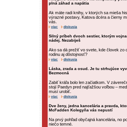
plná záhad a napätia
Ak máte radi knihy, v ktorých sa mieša his
výrazné postavy, Katova dcéra a čierny 
vás.
viac
diskusia
Silný príbeh dvoch sestier, ktorým vojn
nádej. Nezabiješ
Ako sa dá prežiť vo svete, kde človek zo d
rodinu aj dôstojnosť?
viac
diskusia
Láska, zrada a osud. Je tu strhujúce vyv
Bezmocná
Zabiť kráľa bolo len začiatkom. V závere
stojí Paedyn pred najťažšou voľbou – medzi
musí urobiť.
viac
diskusia
Dve ženy, jedna kancelária a pravda, ktorá
McFadden Kolegyňa vás nepustí
Na prvý pohľad obyčajná kancelária, no 
niečo temné.