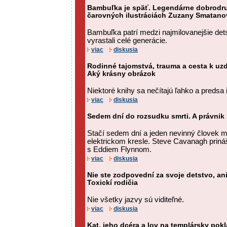
Bambuľka je späť. Legendárne dobrodru
čarovných ilustráciách Zuzany Smatano
Bambuľka patrí medzi najmilovanejšie det
vyrastali celé generácie.
viac
diskusia
Rodinné tajomstvá, trauma a cesta k uz
Aký krásny obrázok
Niektoré knihy sa nečítajú ľahko a predsa 
viac
diskusia
Sedem dní do rozsudku smrti. A právnik
Stačí sedem dní a jeden nevinný človek 
elektrickom kresle. Steve Cavanagh prináša
s Eddiem Flynnom.
viac
diskusia
Nie ste zodpovední za svoje detstvo, ani
Toxickí rodičia
Nie všetky jazvy sú viditeľné.
viac
diskusia
Kat, jeho dcéra a lov na templársky pokl