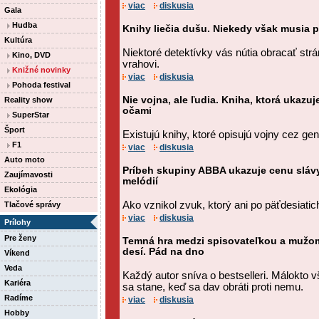
viac
diskusia
Gala
Hudba
Knihy liečia dušu. Niekedy však musia p
Kultúra
Niektoré detektívky vás nútia obracať strá
Kino, DVD
vrahovi.
Knižné novinky
viac
diskusia
Pohoda festival
Nie vojna, ale ľudia. Kniha, ktorá ukazu
Reality show
očami
SuperStar
Šport
Existujú knihy, ktoré opisujú vojny cez gen
F1
viac
diskusia
Auto moto
Príbeh skupiny ABBA ukazuje cenu slávy
Zaujímavosti
melódií
Ekológia
Ako vznikol zvuk, ktorý ani po päťdesiati
Tlačové správy
viac
diskusia
Prílohy
Pre ženy
Temná hra medzi spisovateľkou a mužom,
desí. Pád na dno
Víkend
Veda
Každý autor sníva o bestselleri. Málokto 
Kariéra
sa stane, keď sa dav obráti proti nemu.
Radíme
viac
diskusia
Hobby